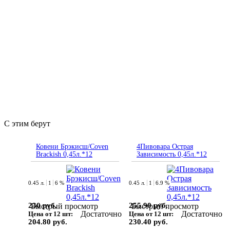
С этим берут
Ковени Брэкисш/Coven
4Пивовара Острая
Brackish 0,45л.*12
Зависимость 0,45л.*12
0.45 л.
1
6 %
0.45 л.
1
6.9 %
230 руб.
255.90 руб.
Быстрый просмотр
Быстрый просмотр
Достаточно
Достаточно
Цена от 12 шт:
Цена от 12 шт:
204.80 руб.
230.40 руб.