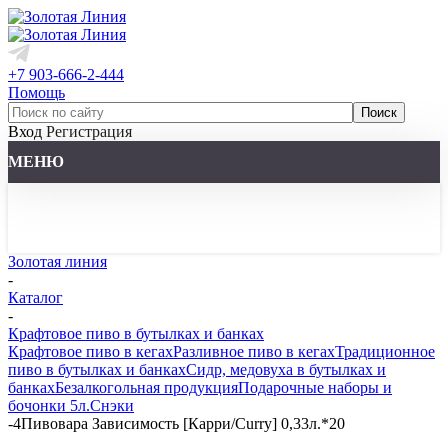
+7 903-666-2-444
Помощь
Вход
Регистрация
МЕНЮ
Золотая линия
-
Каталог
-
Крафтовое пиво в бутылках и банках
Крафтовое пиво в кегах
Разливное пиво в кегах
Традиционное
пиво в бутылках и банках
Сидр, медовуха в бутылках и
банках
Безалкогольная продукция
Подарочные наборы и
бочонки 5л.
Снэки
-
4Пивовара Зависимость [Карри/Curry] 0,33л.*20