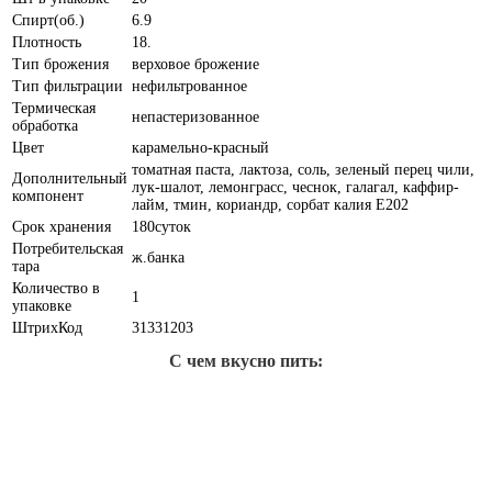
Спирт(об.)
6.9
Плотность
18.
Тип брожения
верховое брожение
Тип фильтрации
нефильтрованное
Термическая
непастеризованное
обработка
Цвет
карамельно-красный
томатная паста, лактоза, соль, зеленый перец чили,
Дополнительный
лук-шалот, лемонграсс, чеснок, галагал, каффир-
компонент
лайм, тмин, кориандр, сорбат калия Е202
Срок хранения
180суток
Потребительская
ж.банка
тара
Количество в
1
упаковке
ШтрихКод
31331203
С чем вкусно пить: