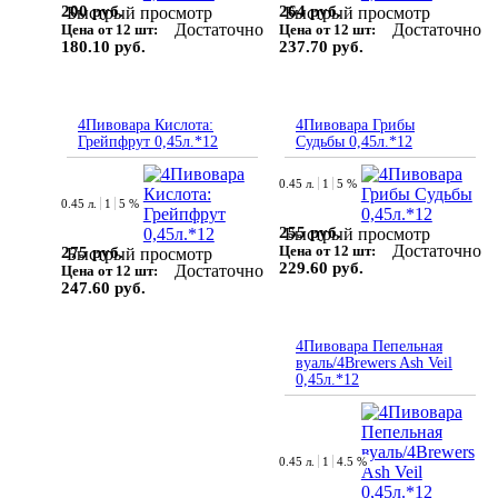
200 руб.
264 руб.
Быстрый просмотр
Быстрый просмотр
Достаточно
Достаточно
Цена от 12 шт:
Цена от 12 шт:
180.10 руб.
237.70 руб.
4Пивовара Кислота:
4Пивовара Грибы
Грейпфрут 0,45л.*12
Судьбы 0,45л.*12
0.45 л.
1
5 %
0.45 л.
1
5 %
255 руб.
Быстрый просмотр
Достаточно
Цена от 12 шт:
275 руб.
Быстрый просмотр
229.60 руб.
Достаточно
Цена от 12 шт:
247.60 руб.
4Пивовара Пепельная
вуаль/4Brewers Ash Veil
0,45л.*12
0.45 л.
1
4.5 %