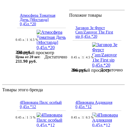
Похожие товары
Атмосфера Томатная
Дичь [Мостарда]
0,45л.*20
Заговор Зе Ферст
Сип/Zagovor The First
sip 0,45л.*20
0.45 л.
1
6.5 %
238 руб.
Быстрый просмотр
Достаточно
Цена от 20 шт:
0.45 л.
1
4.5 %
211.90 руб.
Достаточно
206 руб.
Быстрый просмотр
Товары этого бренда
4Пивовара Пилс особый
4Пивовара Аддикция
0,45л.*12
0,45л.*12
0.45 л.
1
5 %
0.45 л.
1
6.5 %