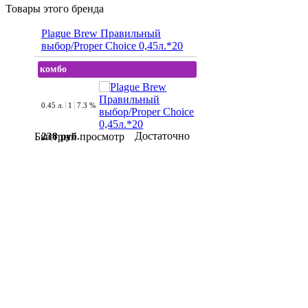
Товары этого бренда
Plague Brew Правильный
выбор/Proper Choice 0,45л.*20
комбо
0.45 л.
1
7.3 %
Достаточно
238 руб.
Быстрый просмотр