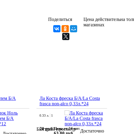
Поделиться
Цена действительна толь
магазинах
лем Б/А
Ла Коста фреска Б/А/La Costa
frasca non-alco 0,33л.*24
0.33 л.
1
70 руб.
Цена от 24 шт:
Быстрый просмотр
Достаточно
63.80 руб.
Достаточно