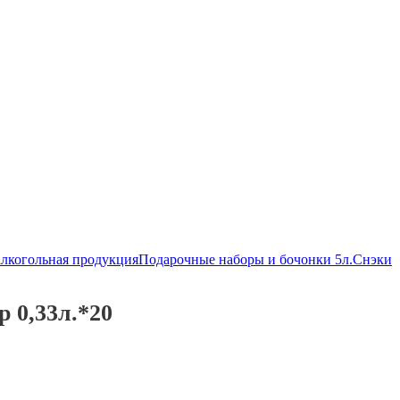
алкогольная продукция
Подарочные наборы и бочонки 5л.
Снэки
р 0,33л.*20