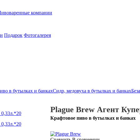
Пивоваренные компании
ии
Подарок
Фотогалерея
иво в бутылках и банках
Сидр, медовуха в бутылках и банках
Без
Plague Brew Агент Купе
Крафтовое пиво в бутылках и банках
Сравнить
В сравнении