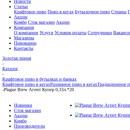
Новости
Статьи
Крафтовое пиво
Пиво в кегах
Бутылочное пиво
Страны
Акции
Комбо
Сток магазин
Акции
Компания
О компании
Услуги
Условия оплаты
Сотрудники
Ваканс
Магазины
Пивоварни
Контакты
Золотая линия
-
Каталог
-
Крафтовое пиво в бутылках и банках
Крафтовое пиво в кегах
Разливное пиво в кегах
Традиционное п
-
Plague Brew Агент Купер 0,33л.*20
Новинки
Сток магазин
Акции
Комбо
Производители