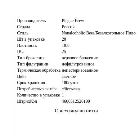
Производитель
Plague Brew
Страна
Россия
Стиль
Nonalcoholic Beer/Безалкогольное Пиво
Шт в упаковке
20
Плотность
10.8
IBU
25
Тип брожения
верховое брожение
Тип фильтрации
нефильтрованное
Термическая обработка
непастеризованное
Цвет
светлое
Срок хранения
180суток
Потребительская тара
с/бутылка
Количество в упаковке
1
ШтрихКод
4660512526199
С чем вкусно пить: