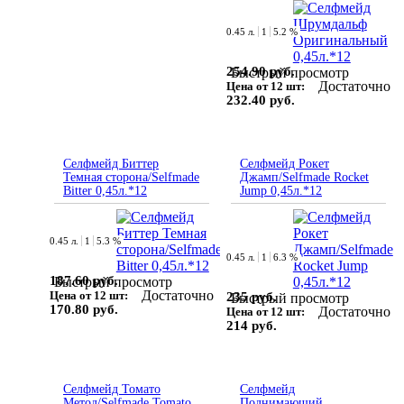
0.45 л.
1
5.2 %
254.90 руб.
Быстрый просмотр
Достаточно
Цена от 12 шт:
232.40 руб.
Селфмейд Биттер
Селфмейд Рокет
Темная сторона/Selfmade
Джамп/Selfmade Rocket
Bitter 0,45л.*12
Jump 0,45л.*12
0.45 л.
1
5.3 %
0.45 л.
1
6.3 %
187.60 руб.
Быстрый просмотр
Достаточно
Цена от 12 шт:
235 руб.
Быстрый просмотр
170.80 руб.
Достаточно
Цена от 12 шт:
214 руб.
Селфмейд Томато
Селфмейд
Метод/Selfmade Tomato
Поднимающий