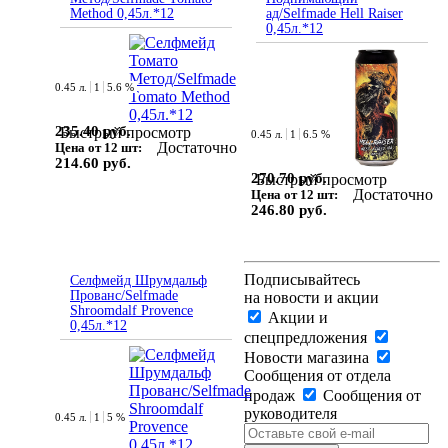
Method 0,45л.*12
ад/Selfmade Hell Raiser
0,45л.*12
0.45 л.
1
5.6 %
235.40 руб.
Быстрый просмотр
0.45 л.
1
6.5 %
Достаточно
Цена от 12 шт:
214.60 руб.
270.70 руб.
Быстрый просмотр
Достаточно
Цена от 12 шт:
246.80 руб.
Подписывайтесь
Селфмейд Шрумдальф
Прованс/Selfmade
на новости и акции
Shroomdalf Provence
Акции и
0,45л.*12
спецпредложения
Новости магазина
Сообщения от отдела
продаж
Сообщения от
руководителя
0.45 л.
1
5 %