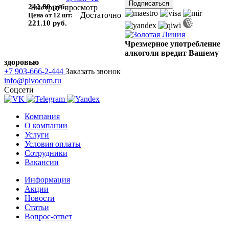
242.80 руб.
Быстрый просмотр
Достаточно
Цена от 12 шт:
221.10 руб.
Чрезмерное употребление
алкоголя вредит Вашему
здоровью
+7 903-666-2-444
Заказать звонок
info@pivocom.ru
Соцсети
Компания
О компании
Услуги
Условия оплаты
Сотрудники
Вакансии
Информация
Акции
Новости
Статьи
Вопрос-ответ