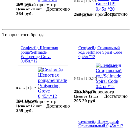
0.45 л.
1
5.5 %
290 руб.
Быстрый просмотр
Достаточно
Цена от 20 шт:
264 руб.
Достаточно
270 руб.
Быстрый просмотр
Товары этого бренда
Селфмейд Шепотная
Селфмейд Спиральный
роща/Selfmade
код/Selfmade Spiral Code
Whispering Grove
0,45л.*12
0,45л.*12
0.45 л.
1
5.3 %
0.45 л.
1
6.2 %
225.10 руб.
Быстрый просмотр
Достаточно
Цена от 12 шт:
205.20 руб.
284.10 руб.
Быстрый просмотр
Достаточно
Цена от 12 шт:
259 руб.
Селфмейд Шрумдальф
Оригинальный 0,45л.*12