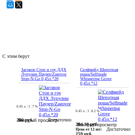
С этим берут
Заговор Стоп н гоу ДДХ
Селфмейд Шепотная
Лупулин Паудер/Zagovor
роща/Selfmade
Stop-N-Go 0,45л.*20
Whispering Grove
0,45л.*12
0.45 л.
1
7 %
0.45 л.
1
6.2 %
Достаточно
280 руб.
Быстрый просмотр
284.10 руб.
Быстрый просмотр
Достаточно
Цена от 12 шт:
259 руб.