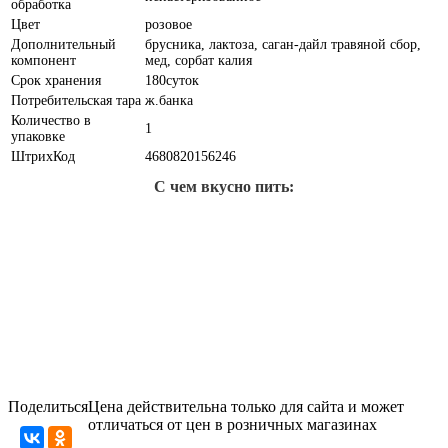
обработка
Цвет
розовое
Дополнительный
брусника, лактоза, саган-дайл травяной сбор,
компонент
мед, сорбат калия
Срок хранения
180суток
Потребительская тара
ж.банка
Количество в
1
упаковке
ШтрихКод
4680820156246
С чем вкусно пить:
Поделиться
Цена действительна только для сайта и может
отличаться от цен в розничных магазинах