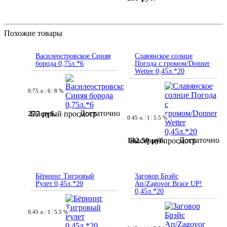
Похожие товары
Василеостровское Синяя
Славянское солнце
борода 0,75л.*6
Погода с громом/Donner
Wetter 0,45л.*20
0.75 л.
6
8 %
Достаточно
277 руб.
Быстрый просмотр
0.45 л.
1
5.5 %
Достаточно
142.50 руб.
Быстрый просмотр
Бёрнинг Тигровый
Заговор Брэйс
Рулет 0,45л.*20
Ап/Zagovor Brace UP!
0,45л.*20
0.45 л.
1
5.5 %