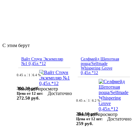
С этим берут
Вайт Стоун Экземпляр
Селфмейд Шепотная
№1 0,45л.*12
роща/Selfmade
Whispering Grove
0,45л.*12
0.45 л.
1
6.4 %
300.20 руб.
Быстрый просмотр
Достаточно
Цена от 12 шт:
272.50 руб.
0.45 л.
1
6.2 %
284.10 руб.
Быстрый просмотр
Достаточно
Цена от 12 шт:
259 руб.