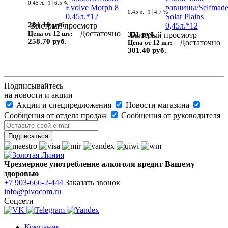
0.45 л.
1
6.5 %
0.45 л.
1
4.7 %
284.10 руб.
Быстрый просмотр
Достаточно
Цена от 12 шт:
331 руб.
Быстрый просмотр
258.70 руб.
Достаточно
Цена от 12 шт:
301.40 руб.
Подписывайтесь
на новости и акции
Акции и спецпредложения
Новости магазина
Сообщения от отдела продаж
Сообщения от руководителя
Чрезмерное употребление алкоголя вредит Вашему
здоровью
+7 903-666-2-444
Заказать звонок
info@pivocom.ru
Соцсети
Компания