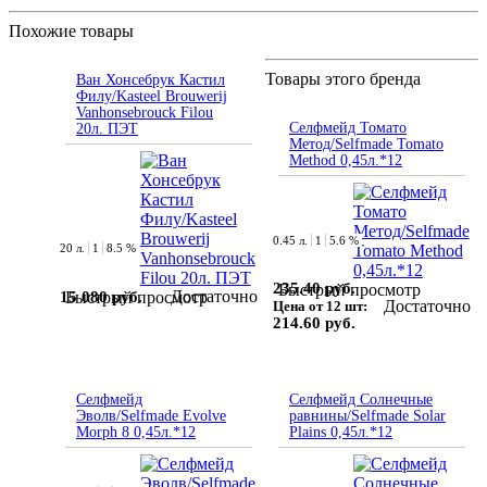
Похожие товары
Товары этого бренда
Ван Хонсебрук Кастил
Филу/Kasteel Brouwerij
Vanhonsebrouck Filou
Селфмейд Томато
20л. ПЭТ
Метод/Selfmade Tomato
Method 0,45л.*12
0.45 л.
1
5.6 %
20 л.
1
8.5 %
235.40 руб.
Быстрый просмотр
Достаточно
15 080 руб.
Быстрый просмотр
Достаточно
Цена от 12 шт:
214.60 руб.
Селфмейд
Селфмейд Солнечные
Эволв/Selfmade Evolve
равнины/Selfmade Solar
Morph 8 0,45л.*12
Plains 0,45л.*12