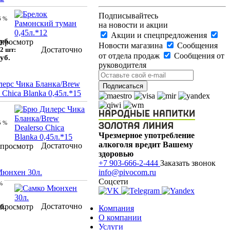
Подписывайтесь
6 %
на новости и акции
Акции и спецпредложения
уб.
просмотр
Новости магазина
Сообщения
Достаточно
2 шт:
от отдела продаж
Сообщения от
уб.
руководителя
ерс Чика Бланка/Brew
 Chica Blanka 0,45л.*15
5 %
Чрезмерное употребление
алкоголя вредит Вашему
Достаточно
просмотр
здоровью
+7 903-666-2-444
Заказать звонок
Мюнхен 30л.
info@pivocom.ru
Соцсети
%
Достаточно
б.
просмотр
Компания
О компании
Услуги