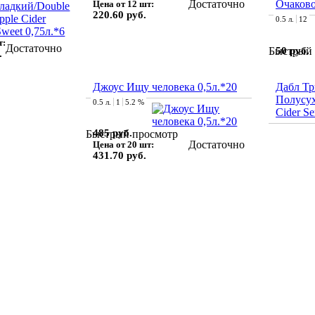
Достаточно
Очаково
Цена от 12 шт:
220.60 руб.
0.5 л.
12
т:
Достаточно
50 руб.
Быстрый 
.
Джоус Ищу человека 0,5л.*20
Дабл Т
Полусух
0.5 л.
1
5.2 %
Cider Se
485 руб.
Быстрый просмотр
Достаточно
Цена от 20 шт:
431.70 руб.