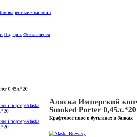
Пивоваренные компании
ии
Подарок
Фотогалерея
ter 0,45л.*20
Аляска Имперский копч
Smoked Porter 0,45л.*20
Крафтовое пиво в бутылках и банках