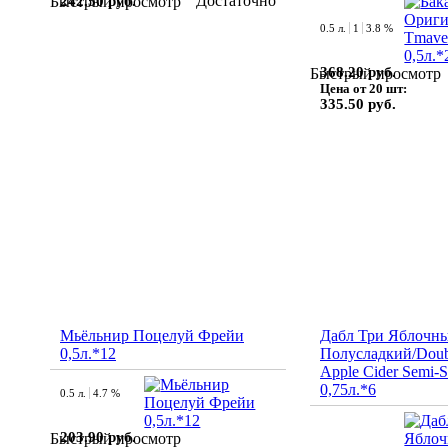
Достаточно
242.50 руб.
Быстрый просмотр
0.5 л.
1
3.8 %
368.20 руб.
Быстрый просмотр
Цена от 20 шт:
335.50 руб.
Мьёльнир Поцелуй Фрейи
Дабл Три Яблочн
0,5л.*12
Полусладкий/Doub
Apple Cider Semi-
0,75л.*6
0.5 л.
4.7 %
203.90 руб.
Быстрый просмотр