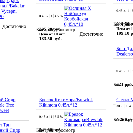
0.45 л.
1
0.45 л.
1
4.5 %
218.50 р
Быстрый 
Достаточно
Цена от 1
205.20 руб.
Быстрый просмотр
199.10 р
Достаточно
Цена от 10 шт:
183.50 руб.
Брю Дил
Dealersо
0.45 л.
1
221 руб.
Быстрый 
ый Сидр
Брелок Кикимора/Brewlok
Самко 
le Tree
Kikimora 0,45л.*12
30 л.
1
4 
Sweet
0.45 л.
1
6.5 %
4 290 ру
Быстрый 
241.80 руб.
Быстрый просмотр