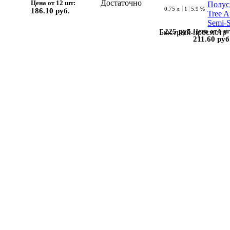
Достаточно
Цена от 12 шт:
0.75 л.
1
5.9 %
186.10 руб.
225 руб.
Цена от 6 ш
Быстрый просмотр
211.60 руб