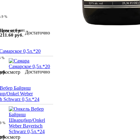
5.9 %
Цена от 6 шт:
просмотр
Достаточно
211.60 руб.
Самарское 0,5л.*20
6 %
Достаточно
уб.
просмотр
 Вебер Байриш
ир/Onkel Weber
h Schwarz 0,5л.*24
.9 %
уб.
просмотр