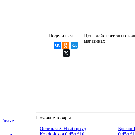
Поделиться
Цена действительна толь
магазинах
Похожие товары
r Tmave
Ослиная Х Нэйборхуд
Брелок 
Ковбойская 0,45л.*10
0,45л.*