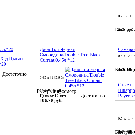
0.75 л.
1
225 руб.
Быстрый 
3л.*20
Дабл Три Черная
Самара 
Смородина/Double Tree Black
0.5 л.
20
Currant 0,45л.*12
126.10 р
Быстрый 
Достаточно
0.45 л.
1
5.6 %
Онкель
Шварцб
114.70 руб.
Быстрый просмотр
Достаточно
Bayerisc
Цена от 12 шт:
106.70 руб.
0.5 л.
1
4
181.60 р
Быстрый 