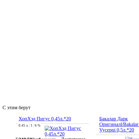
С этим берут
ХопХэд Пигус 0,45л.*20
Бакалар Дарк
Оригиналl/Bakala
0.45 л.
1
6 %
Vycepni 0,5л.*20