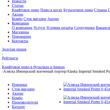
Новости
Статьи
Крафтовое пиво
Пиво в кегах
Бутылочное пиво
Страны
Акции
Комбо
Сток магазин
Акции
Компания
О компании
Услуги
Условия оплаты
Сотрудники
Ваканс
Магазины
Пивоварни
Контакты
Золотая линия
-
Рейтинги
-
Крафтовое пиво в бутылках и банках
-
Аляска Имперский копченый портер/Alaska Imperial Smoked Por
Новинки
Сток магазин
Акции
Комбо
Производители
Каталог