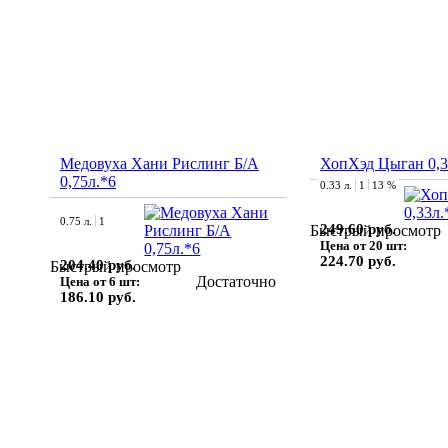
Медовуха Хани Рислинг Б/А
ХопХэд Цыган 0,3
0,75л.*6
0.33 л.
1
13 %
0.75 л.
1
249.60 руб.
Быстрый просмотр
Цена от 20 шт:
224.70 руб.
204.40 руб.
Быстрый просмотр
Достаточно
Цена от 6 шт:
186.10 руб.