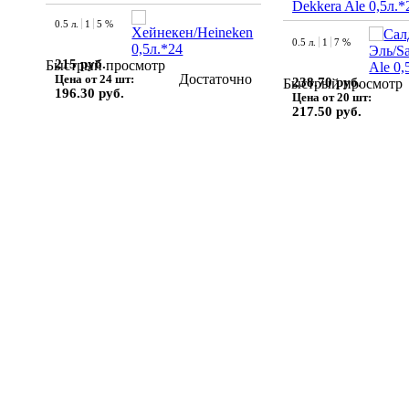
Dekkera Ale 0,5л.*
0.5 л.
1
5 %
0.5 л.
1
7 %
215 руб.
Быстрый просмотр
Достаточно
Цена от 24 шт:
238.70 руб.
Быстрый просмотр
196.30 руб.
Цена от 20 шт:
217.50 руб.