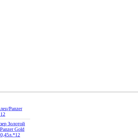
лец/Panzer
*12