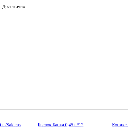
Достаточно
ль/Saldens
Брелок Банка 0,45л.*12
Коникс