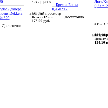
20
Лось/Ko
0.45 л.
1
4.5 %
0,5л.*12
189 руб.
Быстрый просмотр
Достаточно
Цена от 12 шт:
173.90 руб.
0.45 л.
1
Достаточно
141.10 р
Быстрый 
Цена от 1
134.10 р