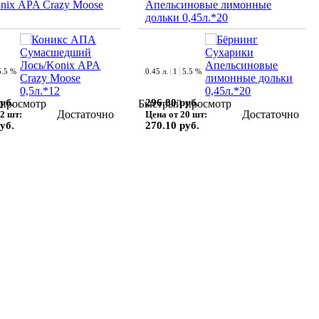
nix АPA Crazy Moose
Апельсиновые лимонные
дольки 0,45л.*20
5.5 %
0.45 л.
1
5.5 %
уб.
296.80 руб.
просмотр
Быстрый просмотр
Достаточно
Достаточно
2 шт:
Цена от 20 шт:
уб.
270.10 руб.