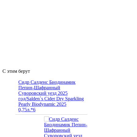
С этим берут
Сидр Салденс Биодинамик
Пепин-Шафранный
Суворовский уезд 2025
год/Salden`s Cider Dry Sparkling
Pearly Biodynamic 2025
0,75л.*6