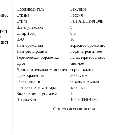
Производитель
Бакунин
иво,
Страна
Россия
Стиль
Pale Ale/Пейл Эль
Шт в упаковке
9
чный
Спирт(об.)
0.5
и
IBU
10
ищет
Тип брожения
верховое брожение
Тип фильтрации
нефильтрованное
Термическая обработка
непастеризованное
Цвет
светлое
Дополнительный компонент
сорбат калия.
Срок хранения
360 суток
Особенности
безалкогольный
Потребительская тара
ж.банка
Количество в упаковке
1
ШтрихКод
4640200464798
С чем вкусно пить: