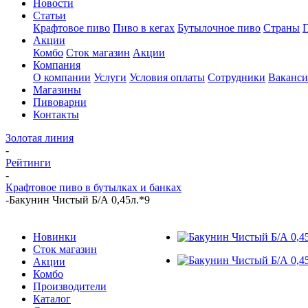
Новости
Статьи
Крафтовое пиво
Пиво в кегах
Бутылочное пиво
Страны
Акции
Комбо
Сток магазин
Акции
Компания
О компании
Услуги
Условия оплаты
Сотрудники
Ваканс
Магазины
Пивоварни
Контакты
Золотая линия
-
Рейтинги
-
Крафтовое пиво в бутылках и банках
-
Бакунин Чистый Б/А 0,45л.*9
Новинки
Сток магазин
Акции
Комбо
Производители
Каталог