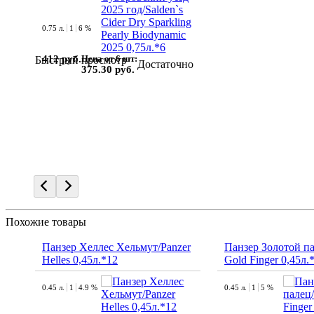
0.75 л.
1
6 %
412 руб.
Цена от 6 шт:
Быстрый просмотр
Достаточно
375.30 руб.
Похожие товары
Панзер Хеллес Хельмут/Panzer
Панзер Золотой па
Helles 0,45л.*12
Gold Finger 0,45л.
0.45 л.
1
4.9 %
0.45 л.
1
5 %