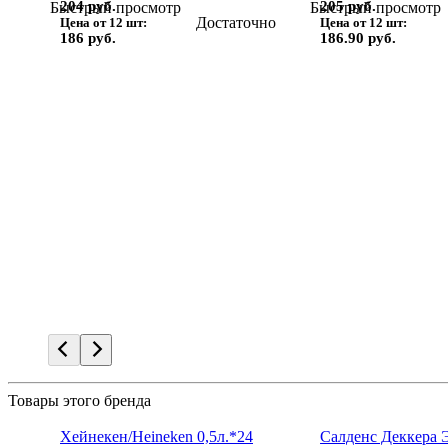
204 руб.
205 руб.
Быстрый просмотр
Быстрый просмотр
Достаточно
Цена от 12 шт:
Цена от 12 шт:
186 руб.
186.90 руб.
Товары этого бренда
Хейнекен/Heineken 0,5л.*24
Салденс Деккера Э