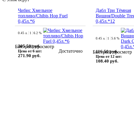
Чибис Хмельное
Дабл Три Тёмная
топливо/Chibis Hop Fuel
Вишня/Double Tree
0,45л.*6
0,45л.*12
0.45 л.
1
6.2 %
0.45 л.
1
5.6 %
305.50 руб.
Быстрый просмотр
Достаточно
Цена от 6 шт:
116.50 руб.
Быстрый просмотр
271.90 руб.
Цена от 12 шт:
108.40 руб.