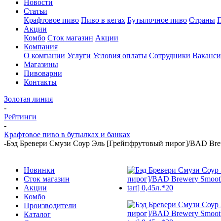
Новости
Статьи
Крафтовое пиво
Пиво в кегах
Бутылочное пиво
Страны
Акции
Комбо
Сток магазин
Акции
Компания
О компании
Услуги
Условия оплаты
Сотрудники
Ваканс
Магазины
Пивоварни
Контакты
Золотая линия
-
Рейтинги
-
Крафтовое пиво в бутылках и банках
-
Бэд Бревери Смузи Соур Эль [Грейпфрутовый пирог]/BAD Brewery
Новинки
Сток магазин
Акции
Комбо
Производители
Каталог