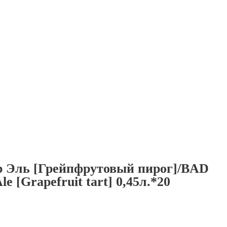
р Эль [Грейпфрутовый пирог]/BAD
e [Grapefruit tart] 0,45л.*20