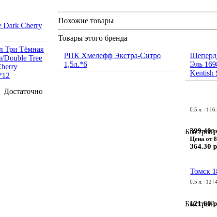
Похожие товары
 Dark Cherry
Товары этого бренда
РПК Хмелефф Экстра-Ситро
Шеперд
1,5л.*6
Эль 169
Kentish 
Достаточно
0.5 л.
1
6
399.40 р
Быстрый 
Цена от 8
364.30 р
Томск 1
0.5 л.
12
121.60 р
Быстрый 