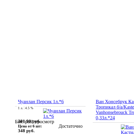
Чуанлан Персик 1л.*6
Ван Хонсебрук Ка
Тропикал б/а/Kaste
1 л.
4.5 %
Vanhonsebrouck Tro
0,33л.*24
381.90 руб.
Быстрый просмотр
Достаточно
Цена от 6 шт:
348 руб.