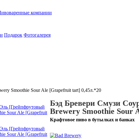
Пивоваренные компании
ии
Подарок
Фотогалерея
 Smoothie Sour Ale [Grapefruit tart] 0,45л.*20
Бэд Бревери Смузи Соу
Brewery Smoothie Sour Al
Крафтовое пиво в бутылках и банках