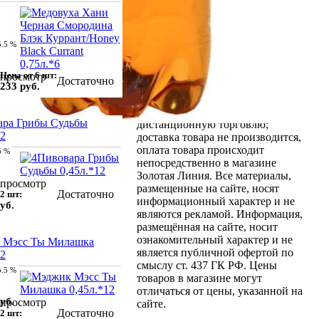
нарушает Федеральный закон от
22.11.1995 N 171-ФЗ "О
государственном регулировании
5.5 %
производства и оборота этилового
спирта, алкогольной и
спиртосодержащей продукции и об
Цена от 6 шт:
просмотр
Достаточно
ограничении потребления
233 руб.
(распития) алкогольной
продукции": мы не осуществляем
ара Грибы Судьбы
дистанционную торговлю;
12
доставка товара не производится,
оплата товара происходит
5 %
непосредственно в магазине
Золотая Линия. Все материалы,
просмотр
размещенные на сайте, носят
Достаточно
2 шт:
информационный характер и не
уб.
являются рекламой. Информация,
размещённая на сайте, носит
ознакомительный характер и не
 Мэсс Ты Милашка
является публичной офертой по
12
смыслу ст. 437 ГК РФ. Цены
5.5 %
товаров в магазине могут
отличаться от цены, указанной на
уб.
просмотр
сайте.
Достаточно
2 шт: