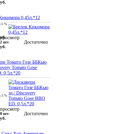
уб.
Кикимора 0,45л.*12
6.5 %
уб.
просмотр
Достаточно
2 шт:
уб.
ри Томато Гозе ББКью
covery Tomato Gose
 0,5л.*20
5.5 %
просмотр
Достаточно
0 шт:
уб.
с Сикс Хоп Американ