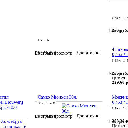
0.75 л.
1
256 руб.
Быстрый 
1.5 л.
6
4Пивов
Достаточно
81.50 руб.
Быстрый просмотр
0,45л.*
0.45 л.
1
255 руб.
Быстрый 
Цена от 1
229.60 р
стил
Самко Мюнхен 30л.
Мэджик
el Brouwerij
0,45л.*
30 л.
1
4 %
pical 0.0
0.45 л.
1
Достаточно
4 290 руб.
Быстрый просмотр
303.20 р
Быстрый 
Цена от 1