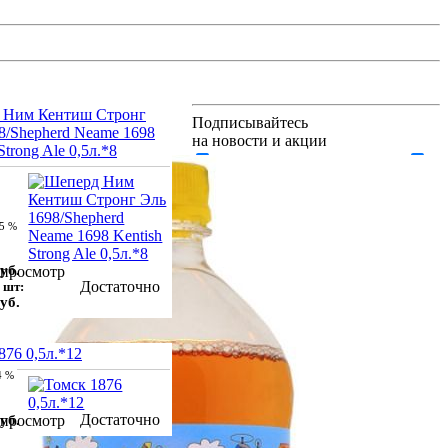
 Ним Кентиш Стронг
Подписывайтесь
8/Shepherd Neame 1698
на новости и акции
Strong Ale 0,5л.*8
Акции и спецпредложения
Новости магазина
Сообщения
от отдела продаж
Сообщения от
руководителя
.5 %
уб.
просмотр
Достаточно
 шт:
уб.
Чрезмерное употребление
876 0,5л.*12
алкоголя вредит Вашему
здоровью
4 %
+7 903-666-2-444
Заказать звонок
info@pivocom.ru
Достаточно
уб.
просмотр
Соцсети