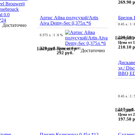
269.90 р
Артис Айва полусухой/Artis
Брелок 
Aiva Demy-Sec 0,375л.*6
0.45 л.
1
Достаточно
0.375 л.
1
6 %
230.50 р
Быстрый 
Цена от 1
210.10 р
328 руб.
Цена от 6 шт:
Быстрый просмотр
Достаточно
292 руб.
Дискаве
эд./ Dis
BBQ ED.
0.45 л.
1
217 руб.
Быстрый 
Цена от 2
197.50 р
paten
Панзер Колесница 0,45л.*12
Салден