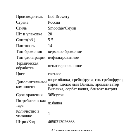
Производитель
Bad Brewery
Страна
Россия
Стиль
Smoothie/Смузи
Шт в упаковке
20
Спирт(об.)
5.5
Плотность
14.
Тип брожения
верховое брожение
Тип фильтрации
нефильтрованное
Термическая
непастеризованное
обработка
Цвет
светлое
пюре яблока, грейпфрута, сок грейпфрута,
Дополнительный
сироп глюкозный Ваниль, ароматизатор
компонент
Выпечка, сорбат калия, бензоат натрия
Срок хранения
365суток
Потребительская
ж.банка
тара
Количество в
1
упаковке
ШтрихКод
4650313026363
С чем вкусно пить: