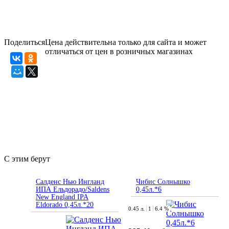
Поделиться
Цена действительна только для сайта и может
отличаться от цен в розничных магазинах
С этим берут
Салденс Нью Ингланд
Чибис Солнышко
ИПА Ельдорадо/Saldens
0,45л.*6
New England IPA
Eldorado 0,45л.*20
0.45 л.
1
6.4 %