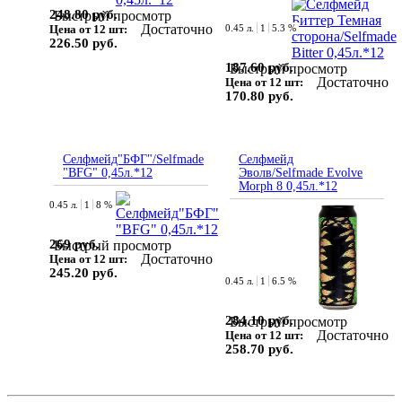
248.80 руб.
Быстрый просмотр
Достаточно
Цена от 12 шт:
0.45 л.
1
5.3 %
226.50 руб.
187.60 руб.
Быстрый просмотр
Достаточно
Цена от 12 шт:
170.80 руб.
Селфмейд"БФГ"/Selfmade
Селфмейд
"BFG" 0,45л.*12
Эволв/Selfmade Evolve
Morph 8 0,45л.*12
0.45 л.
1
8 %
269 руб.
Быстрый просмотр
Достаточно
Цена от 12 шт:
245.20 руб.
0.45 л.
1
6.5 %
284.10 руб.
Быстрый просмотр
Достаточно
Цена от 12 шт:
258.70 руб.