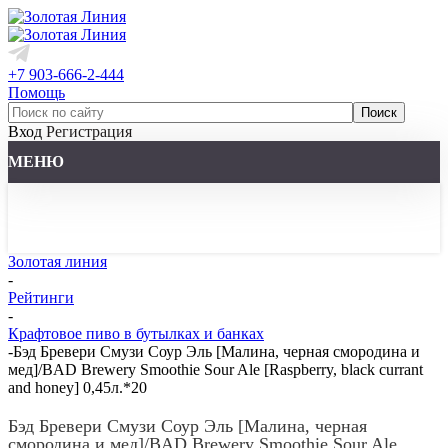
+7 903-666-2-444
Помощь
Вход
Регистрация
МЕНЮ
Золотая линия
-
Рейтинги
-
Крафтовое пиво в бутылках и банках
-
Бэд Бревери Смузи Соур Эль [Малина, черная смородина и
мед]/BAD Brewery Smoothie Sour Ale [Raspberry, black currant
and honey] 0,45л.*20
Бэд Бревери Смузи Соур Эль [Малина, черная
смородина и мед]/BAD Brewery Smoothie Sour Ale