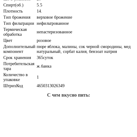
Спирт(об.)
5.5
Плотность
14.
Тип брожения
верховое брожение
Тип фильтрации
нефильтрованное
Термическая
непастеризованное
обработка
Цвет
розовое
Дополнительный
пюре яблока, малины, сок черной смородины, мед
компонент
натуральный, сорбат калия, бензоат натрия
Срок хранения
365суток
Потребительская
ж.банка
тара
Количество в
1
упаковке
ШтрихКод
4650313026349
С чем вкусно пить: