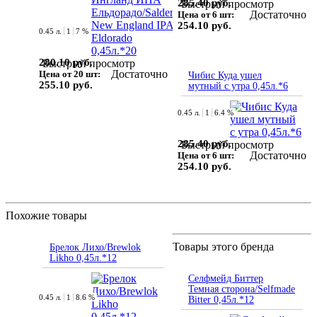
285.40 руб.
Быстрый просмотр
Достаточно
Цена от 6 шт:
254.10 руб.
0.45 л.
1
7 %
280.10 руб.
Быстрый просмотр
Достаточно
Цена от 20 шт:
Чибис Куда ушел
255.10 руб.
мутный с утра 0,45л.*6
0.45 л.
1
6.4 %
285.40 руб.
Быстрый просмотр
Достаточно
Цена от 6 шт:
254.10 руб.
Похожие товары
Товары этого бренда
Брелок Лихо/Brewlok
Likho 0,45л.*12
Селфмейд Биттер
Темная сторона/Selfmade
0.45 л.
1
8.6 %
Bitter 0,45л.*12