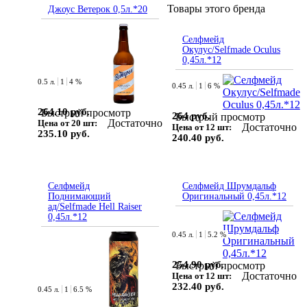
Товары этого бренда
Джоус Ветерок 0,5л.*20
Селфмейд
Окулус/Selfmade Oculus
0,45л.*12
0.5 л.
1
4 %
0.45 л.
1
6 %
264.10 руб.
Быстрый просмотр
264 руб.
Быстрый просмотр
Достаточно
Цена от 20 шт:
Достаточно
Цена от 12 шт:
235.10 руб.
240.40 руб.
Селфмейд
Селфмейд Шрумдальф
Поднимающий
Оригинальный 0,45л.*12
ад/Selfmade Hell Raiser
0,45л.*12
0.45 л.
1
5.2 %
254.90 руб.
Быстрый просмотр
Достаточно
Цена от 12 шт:
232.40 руб.
0.45 л.
1
6.5 %