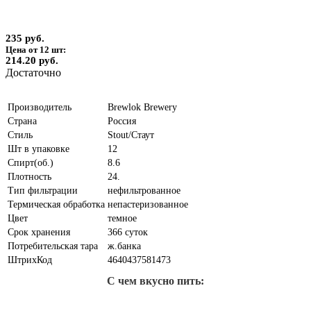
235 руб.
Цена от 12 шт:
214.20 руб.
Достаточно
Производитель
Brewlok Brewery
Страна
Россия
Стиль
Stout/Стаут
Шт в упаковке
12
Спирт(об.)
8.6
Плотность
24.
Тип фильтрации
нефильтрованное
Термическая обработка
непастеризованное
Цвет
темное
Срок хранения
366 суток
Потребительская тара
ж.банка
ШтрихКод
4640437581473
С чем вкусно пить: