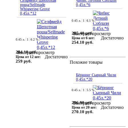
Селфмейд Шепотная
Чибис Летний Соблазн
роща/Selfmade
0,45л.*6
Whispering Grove
0,45л.*12
0.45 л.
1
6.1 %
285.40 руб.
Быстрый просмотр
Достаточно
Цена от 6 шт:
0.45 л.
1
6.2 %
254.10 руб.
284.10 руб.
Быстрый просмотр
Достаточно
Цена от 12 шт:
259 руб.
Похожие товары
Бёрнинг Сырный Чили
0,45л.*20
0.45 л.
1
5.5 %
296.80 руб.
Быстрый просмотр
Достаточно
Цена от 20 шт:
270.10 руб.