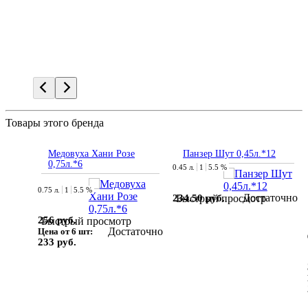
Товары этого бренда
Медовуха Хани Розе
Панзер Шут 0,45л.*12
0,75л.*6
0.45 л.
1
5.5 %
0.75 л.
1
5.5 %
Достаточно
234.50 руб.
Быстрый просмотр
256 руб.
Быстрый просмотр
Достаточно
Цена от 6 шт:
233 руб.