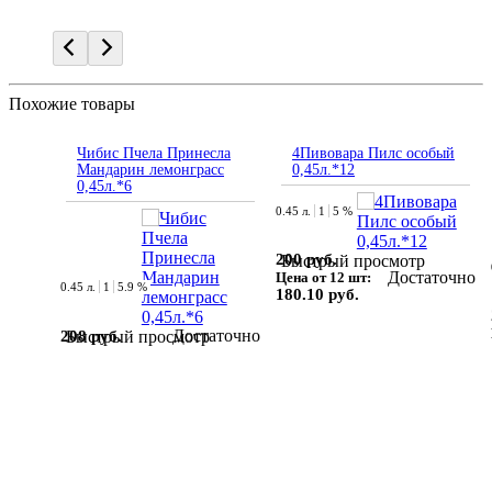
Похожие товары
Чибис Пчела Принесла
4Пивовара Пилс особый
Мандарин лемонграсс
0,45л.*12
0,45л.*6
0.45 л.
1
5 %
200 руб.
Быстрый просмотр
Достаточно
Цена от 12 шт:
0.45 л.
1
5.9 %
180.10 руб.
Достаточно
208 руб.
Быстрый просмотр