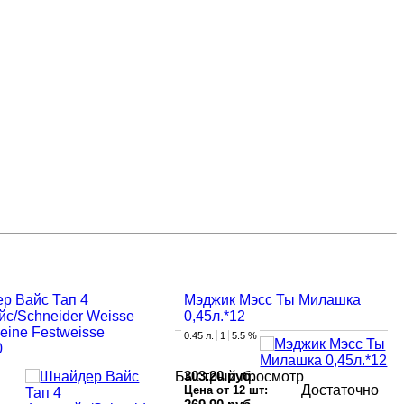
р Вайс Тап 4
Мэджик Мэсс Ты Милашка
йс/Schneider Weisse
0,45л.*12
eine Festweisse
0.45 л.
1
5.5 %
0
303.20 руб.
Быстрый просмотр
Достаточно
Цена от 12 шт: