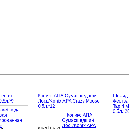
тьевая
Коникс АПА Сумасшедший
Шнайде
,5л.*9
Лось/Konix АPA Crazy Moose
Фества
0,5л.*12
Tap 4 M
0,5л.*2
0.45 л.
1
5.5 %