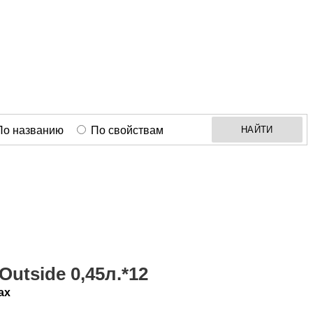
По названию
По свойствам
НАЙТИ
utside 0,45л.*12
ах