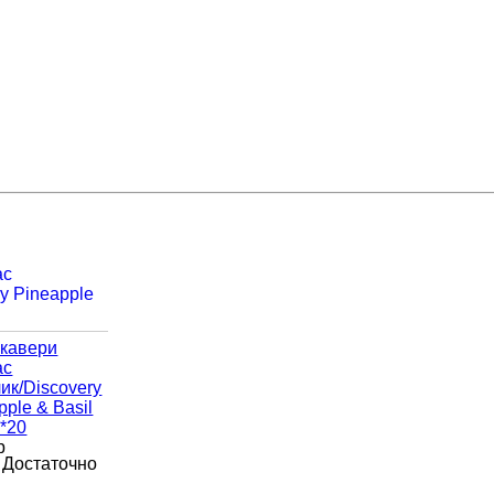
ас
y Pineapple
р
Достаточно