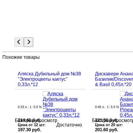
Похожие товары
Аляска Дубильный дом №38
Дискавери Анан
"Электроцветы кактус"
Базилик/Discover
0,33л.*12
& Basil 0,45л.*20
0.33 л.
1
5.5 %
0.45 л.
1
5.5 %
214.40 руб.
221.50 руб.
Быстрый просмотр
Быстрый просмот
Достаточно
Цена от 12 шт:
Цена от 20 шт:
197.30 руб.
201.60 руб.