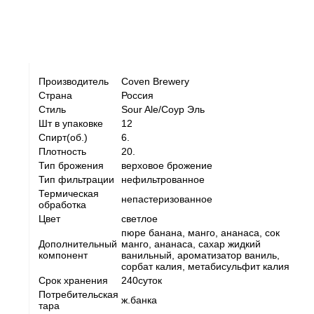
Производитель
Coven Brewery
Страна
Россия
Стиль
Sour Ale/Соур Эль
Шт в упаковке
12
Спирт(об.)
6.
Плотность
20.
Тип брожения
верховое брожение
Тип фильтрации
нефильтрованное
Термическая
непастеризованное
обработка
Цвет
светлое
пюре банана, манго, ананаса, сок
Дополнительный
манго, ананаса, сахар жидкий
компонент
ванильный, ароматизатор ваниль,
сорбат калия, метабисульфит калия
Срок хранения
240cуток
Потребительская
ж.банка
тара