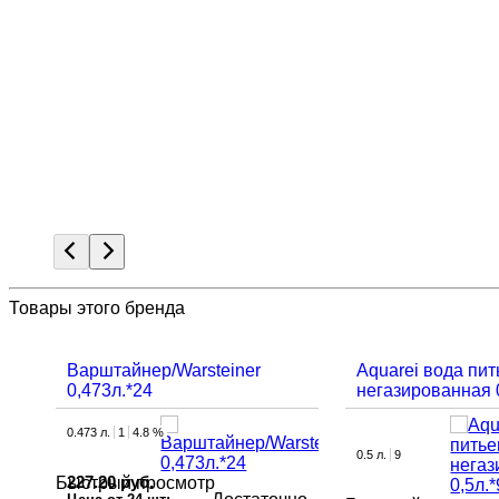
Товары этого бренда
Варштайнер/Warsteiner
Aquarei вода пи
0,473л.*24
негазированная 0
0.473 л.
1
4.8 %
0.5 л.
9
227.20 руб.
Быстрый просмотр