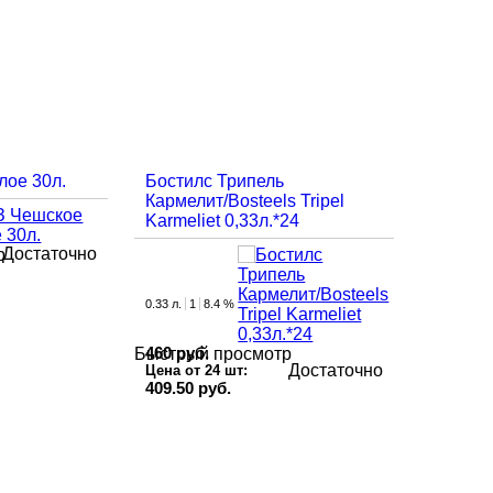
лое 30л.
Бостилс Трипель
Кармелит/Bosteels Tripel
Karmeliet 0,33л.*24
Достаточно
р
0.33 л.
1
8.4 %
460 руб.
Быстрый просмотр
Достаточно
Цена от 24 шт:
409.50 руб.