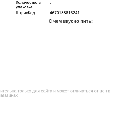
Количество в
1
упаковке
ШтрихКод
4670188816241
С чем вкусно пить:
ительна только для сайта и может отличаться от цен в
магазинах