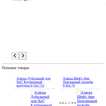
Похожие товары
Аляска Дубильный дом
Аляска Шеф'с брю
№67 Клубничный
Персиковый чизкейк
штрудель 0,33л.*12
0,45л.*6
0.45 л.
1
6 %