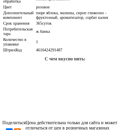
обработка
Цвет
розовое
Дополнительный
пюре яблока, малины, сироп глюкозно -
компонент
фруктозный, ароматизатор, сорбат калия
Срок хранения
365суток
Потребительская
ж.банка
тара
Количество в
1
упаковке
ШтрихКод
4610424291487
С чем вкусно пить:
Поделиться
Цена действительна только для сайта и может
отличаться от цен в розничных магазинах