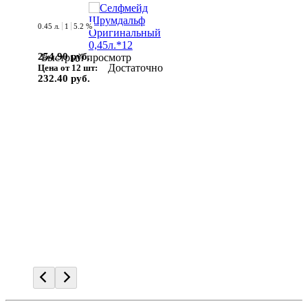
0.45 л.
1
5.2 %
254.90 руб.
Быстрый просмотр
Достаточно
Цена от 12 шт:
232.40 руб.