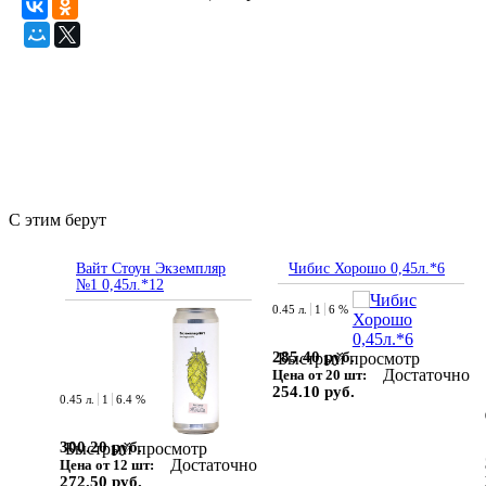
С этим берут
Вайт Стоун Экземпляр
Чибис Хорошо 0,45л.*6
№1 0,45л.*12
0.45 л.
1
6 %
285.40 руб.
Быстрый просмотр
Достаточно
Цена от 20 шт:
254.10 руб.
0.45 л.
1
6.4 %
300.20 руб.
Быстрый просмотр
Достаточно
Цена от 12 шт:
272.50 руб.