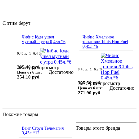
С этим берут
Чибис Куда ушел
Чибис Хмельное
мутный с утра 0,45л.*6
топливо/Chibis Hop Fuel
0,45л.*6
0.45 л.
1
6.4 %
285.40 руб.
Быстрый просмотр
0.45 л.
1
6.2 %
Достаточно
Цена от 6 шт:
254.10 руб.
305.50 руб.
Быстрый просмотр
Достаточно
Цена от 6 шт:
271.90 руб.
Похожие товары
Товары этого бренда
Вайт Стоун Телемагия
0,45л.*12