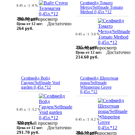
Селфмейд Томато
0.45 л.
1
6 %
Метод/Selfmade Tomato
Method 0,45л.*12
290.80 руб.
Быстрый просмотр
Достаточно
Цена от 12 шт:
264 руб.
0.45 л.
1
5.6 %
235.40 руб.
Быстрый просмотр
Достаточно
Цена от 12 шт:
214.60 руб.
Селфмейд Войд
Селфмейд Шепотная
Гарден/Selfmade Void
роща/Selfmade
garden 0,45л.*12
Whispering Grove
0,45л.*12
0.45 л.
1
5.2 %
0.45 л.
1
6.2 %
320 руб.
Быстрый просмотр
Достаточно
Цена от 12 шт:
291.70 руб.
284.10 руб.
Быстрый просмотр