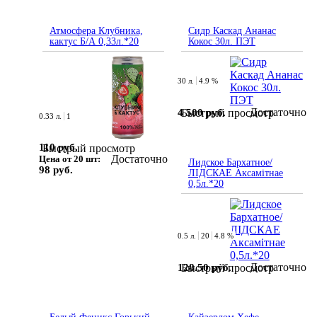
Атмосфера Клубника,
Сидр Каскад Ананас
кактус Б/А 0,33л.*20
Кокос 30л. ПЭТ
30 л.
4.9 %
Достаточно
4 500 руб.
Быстрый просмотр
0.33 л.
1
110 руб.
Быстрый просмотр
Достаточно
Цена от 20 шт:
Лидское Бархатное/
98 руб.
ЛІДСКАЕ Аксамітнае
0,5л.*20
0.5 л.
20
4.8 %
Достаточно
128.50 руб.
Быстрый просмотр