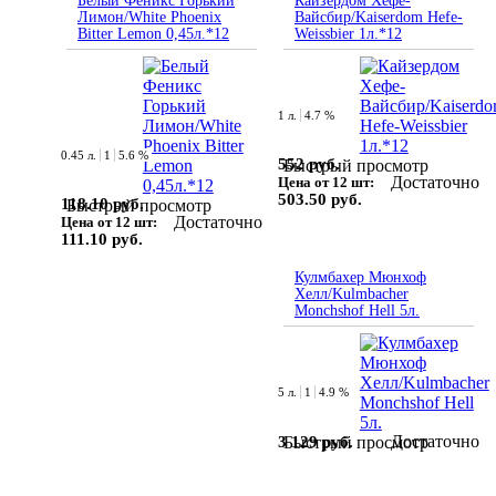
Белый Феникс Горький
Кайзердом Хефе-
Лимон/White Phoenix
Вайсбир/Kaiserdom Hefe-
Bitter Lemon 0,45л.*12
Weissbier 1л.*12
1 л.
4.7 %
0.45 л.
1
5.6 %
552 руб.
Быстрый просмотр
Достаточно
Цена от 12 шт:
503.50 руб.
118.10 руб.
Быстрый просмотр
Достаточно
Цена от 12 шт:
111.10 руб.
Кулмбахер Мюнхоф
Хелл/Kulmbacher
Monchshof Hell 5л.
5 л.
1
4.9 %
Достаточно
3 129 руб.
Быстрый просмотр