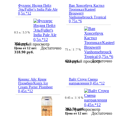
Фуллерс Индия Пейл
Ван Хонсебрук Кастил
Эль/Fuller's India Pale Ale
Тропикал/Kasteel
0,5л.*12
Brouwerij
Vanhonsebrouck Tropical
0,75л.*6
0.5 л.
5.3 %
350 руб.
Быстрый просмотр
Достаточно
Цена от 12 шт:
75 л.
1
7 %
318.90 руб.
Достаточно
623 руб.
Быстрый просмотр
Коникс Айс Крим
Вайт Стоун Смена
Пломбир/Konix Ice
направления 0,45л.*12
Cream Porter Plombeer
0,45л.*12
0.45 л.
1
6 %
282.70 руб.
Быстрый просмотр
Достаточно
Цена от 12 шт: