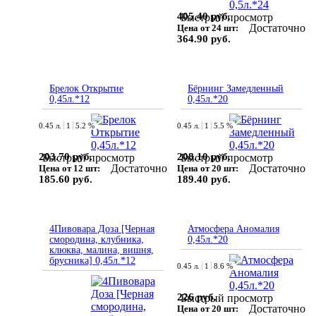
405.40 руб.
Быстрый просмотр
Достаточно
Цена от 24 шт:
364.90 руб.
Брелок Открытие
Бёрнинг Замедленный
0,45л.*12
0,45л.*20
0.45 л.
1
5.2 %
0.45 л.
1
5.5 %
203.70 руб.
208.10 руб.
Быстрый просмотр
Быстрый просмотр
Достаточно
Достаточно
Цена от 12 шт:
Цена от 20 шт:
185.60 руб.
189.40 руб.
4Пивовара Доза [Черная
Атмосфера Аномалия
смородина, клубника,
0,45л.*20
клюква, малина, вишня,
брусника] 0,45л.*12
0.45 л.
1
8.6 %
226 руб.
Быстрый просмотр
Достаточно
Цена от 20 шт: