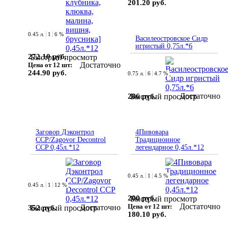
201.20 руб.
0.45 л.
1
6 %
Василеостровское Сидр
игристый 0,75л.*6
272.10 руб.
Быстрый просмотр
Достаточно
Цена от 12 шт:
244.90 руб.
0.75 л.
6
4.7 %
Достаточно
286 руб.
Быстрый просмотр
Заговор Дэконтрол
4Пивовара
ССР/Zagovor Decontrol
Традиционное
CCP 0,45л.*12
легендарное 0,45л.*12
0.45 л.
1
4.5 %
0.45 л.
1
12 %
200 руб.
Быстрый просмотр
Достаточно
Цена от 12 шт:
Достаточно
352 руб.
Быстрый просмотр
180.10 руб.