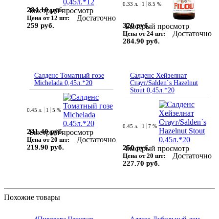
0.33 л.
1
8.5 %
284.10 руб.
Быстрый просмотр
Достаточно
Цена от 12 шт:
320 руб.
259 руб.
Быстрый просмотр
Достаточно
Цена от 24 шт:
284.90 руб.
Салденс Томатный гозе
Салденc Хейзелнат
Michelada 0,45л.*20
Стаут/Salden`s Hazelnut
Stout 0,45л.*20
0.45 л.
1
5 %
0.45 л.
1
7 %
241.40 руб.
Быстрый просмотр
Достаточно
Цена от 20 шт:
219.90 руб.
250 руб.
Быстрый просмотр
Достаточно
Цена от 20 шт:
227.70 руб.
Похожие товары