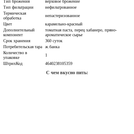
Тип брожения
верховое брожение
Тип фильтрации
нефильтрованное
Термическая
непастеризованное
обработка
Цвет
карамельно-красный
Дополнительный
томатная паста, перец хабанеро, пряно-
компонент
ароматическое сырье
Срок хранения
360 суток
Потребительская тара
ж.банка
Количество в
1
упаковке
ШтрихКод
4640238105359
С чем вкусно пить: