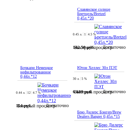
Славянское солнце
Бретцель/Bretzel
0,45л.*20
0.45 л.
1
4.5 %
Достаточно
142.50 руб.
Быстрый просмотр
Бочкари Немецкое
Ютон Хеллес 30л ПЭТ
нефильтрованное
0,44л.*12
30 л.
5 %
Достаточно
6 600 руб.
Быстрый просмотр
0.44 л.
12
4.7 %
Достаточно
114 руб.
Быстрый просмотр
Брю Дилерс Бэнгер/Brew
Dealers Banger 0,45л.*15