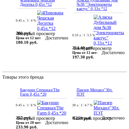
4Пивовара Чешская
Аляска Дубильный дом
Деситка 0,45л.*12
№38 "Электроцветы
кактус" 0,33л.*12
0.45 л.
1
4 %
200 руб.
Быстрый просмотр
0.33 л.
1
5.5 %
Достаточно
Цена от 12 шт:
180.10 руб.
214.40 руб.
Быстрый просмотр
Достаточно
Цена от 12 шт:
197.30 руб.
Товары этого бренда
Бакунин Спешиал/The
Панзер Михаил"30л.
Farm 0,45л.*20
ПЭТ
0.45 л.
1
6 %
30 л.
1
4.7 %
257 руб.
Достаточно
8 250 руб.
Быстрый просмотр
Быстрый просмотр
Достаточно
Цена от 20 шт:
233.90 руб.