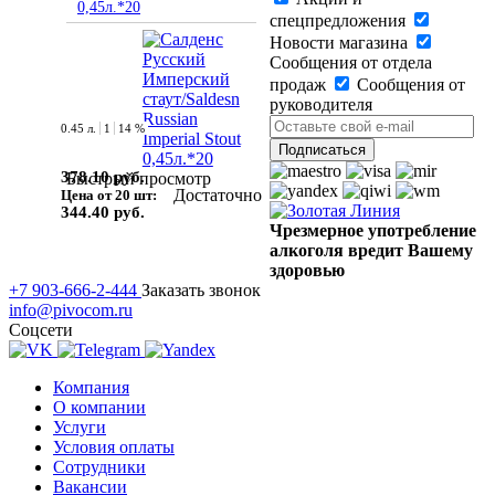
0,45л.*20
спецпредложения
Новости магазина
Сообщения от отдела
продаж
Сообщения от
руководителя
0.45 л.
1
14 %
378.10 руб.
Быстрый просмотр
Достаточно
Цена от 20 шт:
344.40 руб.
Чрезмерное употребление
алкоголя вредит Вашему
здоровью
+7 903-666-2-444
Заказать звонок
info@pivocom.ru
Соцсети
Компания
О компании
Услуги
Условия оплаты
Сотрудники
Вакансии