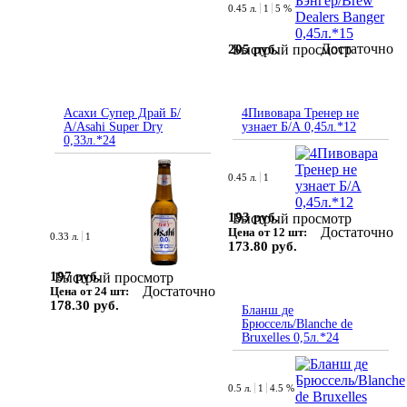
0.45 л.
1
5 %
Достаточно
205 руб.
Быстрый просмотр
Асахи Супер Драй Б/
4Пивовара Тренер не
А/Asahi Super Dry
узнает Б/А 0,45л.*12
0,33л.*24
0.45 л.
1
193 руб.
Быстрый просмотр
Достаточно
Цена от 12 шт:
0.33 л.
1
173.80 руб.
197 руб.
Быстрый просмотр
Достаточно
Цена от 24 шт:
178.30 руб.
Бланш де
Брюссель/Blanche de
Bruxelles 0,5л.*24
0.5 л.
1
4.5 %