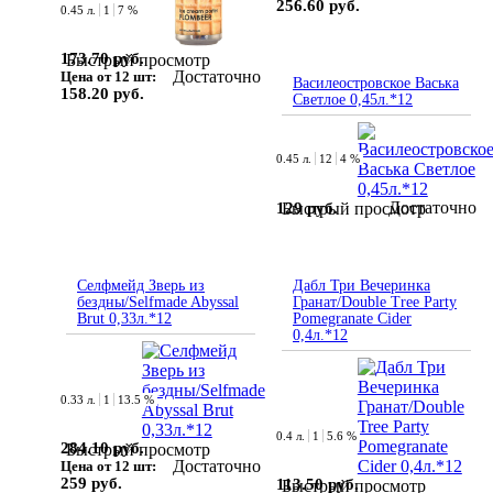
256.60 руб.
0.45 л.
1
7 %
173.70 руб.
Быстрый просмотр
Достаточно
Цена от 12 шт:
Василеостровское Васька
158.20 руб.
Светлое 0,45л.*12
0.45 л.
12
4 %
Достаточно
129 руб.
Быстрый просмотр
Селфмейд Зверь из
Дабл Три Вечеринка
бездны/Selfmade Abyssal
Гранат/Double Tree Party
Brut 0,33л.*12
Pomegranate Cider
0,4л.*12
0.33 л.
1
13.5 %
0.4 л.
1
5.6 %
284.10 руб.
Быстрый просмотр
Достаточно
Цена от 12 шт:
259 руб.
113.50 руб.
Быстрый просмотр