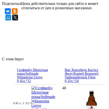
Поделиться
Цена действительна только для сайта и может
отличаться от цен в розничных магазинах
С этим берут
Селфмейд Шепотная
Ван Хонсебрук Кастил
роща/Selfmade
Филу/Kasteel Brouwerij
Whispering Grove
Vanhonsebrouck Filou
0,45л.*12
0,33л.*24
40
0.45 л.
1
6.2 %