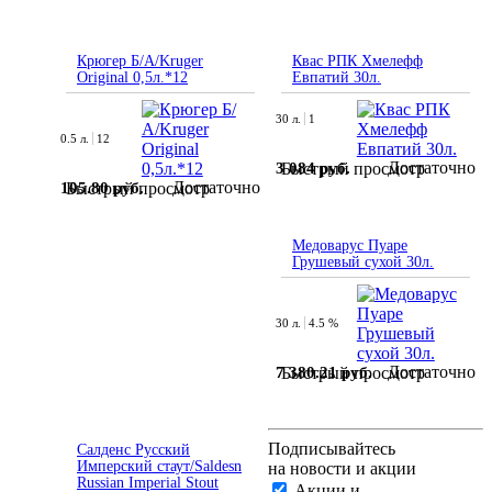
Крюгер Б/А/Kruger
Квас РПК Хмелефф
Original 0,5л.*12
Евпатий 30л.
30 л.
1
0.5 л.
12
Достаточно
3 084 руб.
Быстрый просмотр
Достаточно
105.80 руб.
Быстрый просмотр
Медоварус Пуаре
Грушевый сухой 30л.
30 л.
4.5 %
Достаточно
7 380.21 руб.
Быстрый просмотр
Подписывайтесь
Салденс Русский
Имперский стаут/Saldesn
на новости и акции
Russian Imperial Stout
Акции и