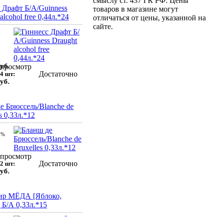
смыслу ст. 437 ГК РФ. Цены
 Драфт Б/А/Guinness
товаров в магазине могут
alcohol free 0,44л.*24
отличаться от цены, указанной на
сайте.
уб.
просмотр
Достаточно
4 шт:
уб.
е Брюссель/Blanche de
s 0,33л.*12
 %
просмотр
Достаточно
2 шт:
уб.
ир МЁДА [Яблоко,
 Б/А 0,33л.*15