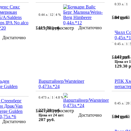
0.33 л.
1
0.44 л.
12
4 %
84 руб.
Быстрый 
Достаточно
115.70 руб.
Быстрый просмотр
Чилл Со
Достаточно
0,45л.*
0.45 л.
1
142 руб.
Быстрый 
Цена от 1
129.30 р
льден
Варштайнер/Warsteiner
РПК Хм
ge Gulden
0,473л.*24
непасте
0.473 л.
1
4.8 %
0.45 л.
20
227.20 руб.
Быстрый просмотр
Достаточно
Цена от 24 шт:
94 руб.
Быстрый 
207 руб.
Достаточно