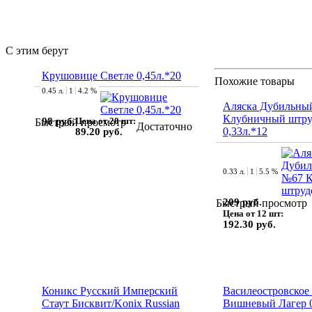
С этим берут
Крушовице Светле 0,45л.*20
Похожие товары
0.45 л.
1
4.2 %
Аляска Дубильны
Клубничный штру
98 руб.
Цена от 20 шт:
Быстрый просмотр
Достаточно
0,33л.*12
89.20 руб.
0.33 л.
1
5.5 %
209 руб.
Быстрый просмотр
Цена от 12 шт:
192.30 руб.
Коникс Русский Имперский
Василеостровское
Стаут Бисквит/Konix Russian
Вишневый Лагер 0