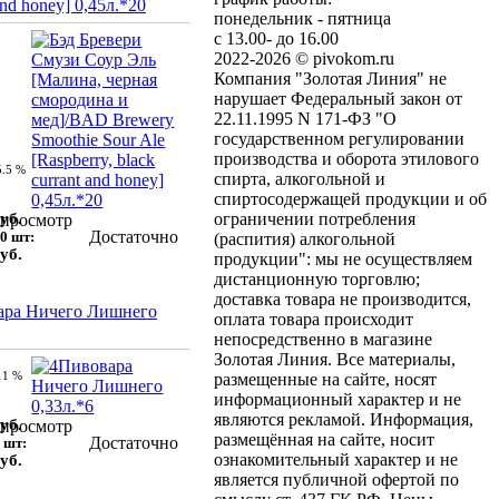
and honey] 0,45л.*20
понедельник - пятница
с 13.00- до 16.00
2022-2026 © pivokom.ru
Компания "Золотая Линия" не
нарушает Федеральный закон от
22.11.1995 N 171-ФЗ "О
государственном регулировании
производства и оборота этилового
5.5 %
спирта, алкогольной и
спиртосодержащей продукции и об
уб.
ограничении потребления
просмотр
Достаточно
0 шт:
(распития) алкогольной
уб.
продукции": мы не осуществляем
дистанционную торговлю;
доставка товара не производится,
ара Ничего Лишнего
оплата товара происходит
непосредственно в магазине
Золотая Линия. Все материалы,
11 %
размещенные на сайте, носят
информационный характер и не
являются рекламой. Информация,
уб.
просмотр
размещённая на сайте, носит
Достаточно
 шт:
ознакомительный характер и не
уб.
является публичной офертой по