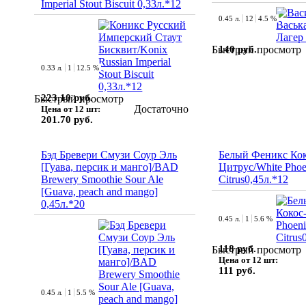
Imperial Stout Biscuit 0,33л.*12
0.45 л.
12
4.5 %
140 руб.
Быстрый просмотр
0.33 л.
1
12.5 %
223.10 руб.
Быстрый просмотр
Достаточно
Цена от 12 шт:
201.70 руб.
Бэд Бревери Смузи Соур Эль
Белый Феникс Кок
[Гуава, персик и манго]/BAD
Цитрус/White Phoe
Brewery Smoothie Sour Ale
Citrus0,45л.*12
[Guava, peach and mango]
0,45л.*20
0.45 л.
1
5.6 %
118 руб.
Быстрый просмотр
Цена от 12 шт:
111 руб.
0.45 л.
1
5.5 %