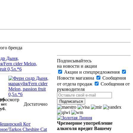
ого бренда
др Дыня,
Подписывайтесь
/Fern cider Melon,
на новости и акции
ruit 0,5л.*6
Акции и спецпредложения
Новости магазина
Сообщения
от отдела продаж
Сообщения от
руководителя
уб.
просмотр
Достаточно
 шт:
уб.
Чрезмерное употребление
Чеширский Кот
алкоголя вредит Вашему
ое/Tarkos Cheshire Cat