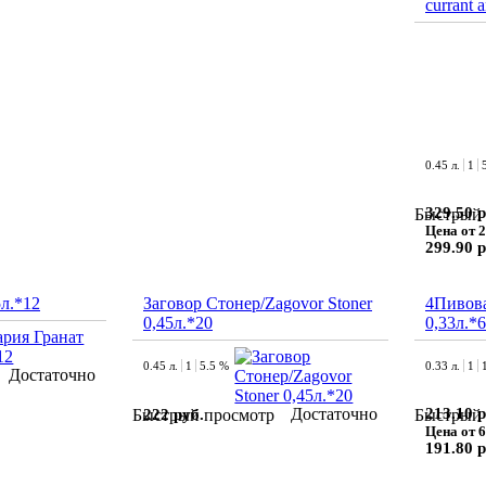
currant 
0.45 л.
1
329.50 р
Быстрый 
Цена от 2
299.90 р
5л.*12
Заговор Стонер/Zagovor Stoner
4Пивов
0,45л.*20
0,33л.*6
0.45 л.
1
5.5 %
0.33 л.
1
Достаточно
Достаточно
213.10 р
222 руб.
Быстрый просмотр
Быстрый 
Цена от 6
191.80 р