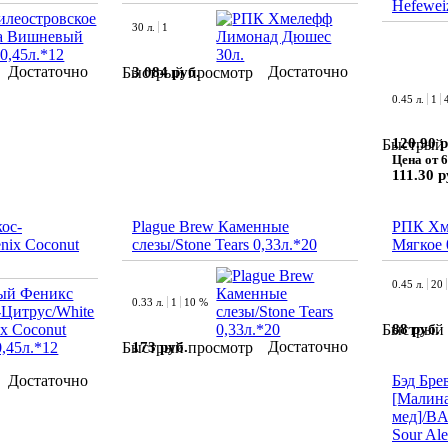
Hefeweiz
30 л.
1
Достаточно
Достаточно
3 084 руб.
Быстрый просмотр
0.45 л.
1
120.90 р
Быстрый 
Цена от 6
111.30 р
ос-
Plague Brew Каменные
РПК Хм
nix Coconut
слезы/Stone Tears 0,33л.*20
Мягкое 
0.45 л.
20
0.33 л.
1
10 %
88 руб.
Быстрый 
Достаточно
173 руб.
Быстрый просмотр
Достаточно
Бэд Бре
[Малина
мед]/BA
Sour Ale