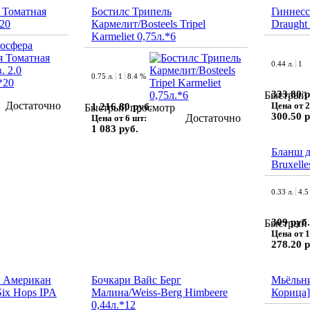
 Томатная
Бостилс Трипель
Гиннесс
*20
Кармелит/Bosteels Tripel
Draught 
Karmeliet 0,75л.*6
0.44 л.
1
0.75 л.
1
8.4 %
333.80 р
Быстрый 
Достаточно
Цена от 2
1 216.80 руб.
Быстрый просмотр
300.50 р
Достаточно
Цена от 6 шт:
1 083 руб.
Бланш д
Bruxelle
0.33 л.
4.5
309 руб.
Быстрый 
Цена от 1
278.20 р
п Американ
Бочкари Вайс Берг
Мьёльн
ix Hops IPA
Малина/Weiss-Berg Himbeere
Корица]
0,44л.*12