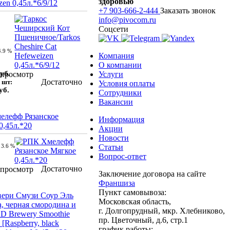
здоровью
en 0,45л.*6/9/12
+7 903-666-2-444
Заказать звонок
info@pivocom.ru
Соцсети
4.9 %
Компания
О компании
уб.
просмотр
Услуги
Достаточно
 шт:
Условия оплаты
уб.
Сотрудники
Вакансии
елефф Рязанское
Информация
0,45л.*20
Акции
Новости
3.6 %
Статьи
Вопрос-ответ
Достаточно
просмотр
Заключение договора на сайте
Франшиза
Пункт самовывоза:
вери Смузи Соур Эль
Московская область,
, черная смородина и
г. Долгопрудный, мкр. Хлебниково,
D Brewery Smoothie
пр. Цветочный, д.6, стр.1
 [Raspberry, black
график работы: