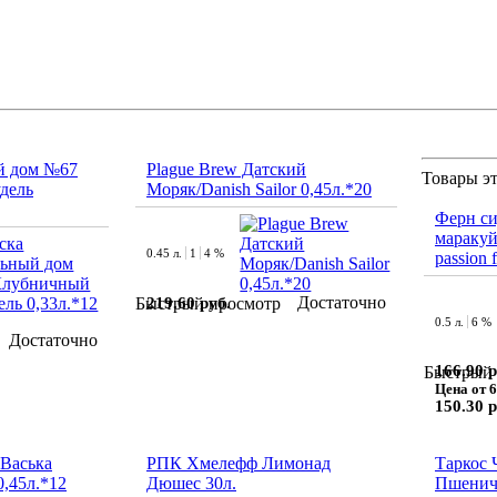
й дом №67
Plague Brew Датский
Товары эт
дель
Моряк/Danish Sailor 0,45л.*20
Ферн си
маракуйя
0.45 л.
1
4 %
passion f
Достаточно
219.60 руб.
Быстрый просмотр
0.5 л.
6 %
Достаточно
166.90 р
Быстрый 
Цена от 6
150.30 р
 Васька
РПК Хмелефф Лимонад
Таркос 
,45л.*12
Дюшес 30л.
Пшеничн