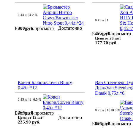
0.44 л.
4.2 %
0.45 л.
1
Достаточно
380 руб.
Быстрый просмотр
195 руб.
Быстрый просмотр
Цена от 20 шт:
177.70 руб.
Ковен Блюри/Coven Blurry
Ван Стеенберг Гу
0,45л.*12
Драк/Van Steenber
Draak 0,75л.*6
0.45 л.
1
6.5 %
0.75 л.
1
10.5 %
265 руб.
Быстрый просмотр
Достаточно
Цена от 12 шт:
235.90 руб.
895 руб.
Быстрый просмотр