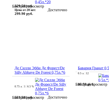
329.50 руб.
Быстрый просмотр
Достаточно
Цена от 20 шт:
299.90 руб.
Де Силли Эбби Де Форест/De
Бавария Гранат 0,
Silly Abbaye De Forest 0,75л.*6
0.5 л.
12
95.50 руб.
Быстрый просмотр
0.75 л.
1
6.5 %
Достаточно
553.50 руб.
Быстрый просмотр