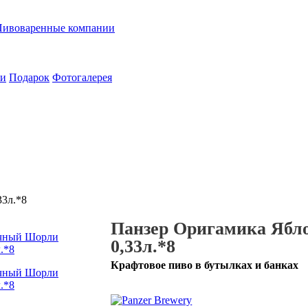
Пивоваренные компании
ии
Подарок
Фотогалерея
3л.*8
Панзер Оригамика Ябл
0,33л.*8
Крафтовое пиво в бутылках и банках