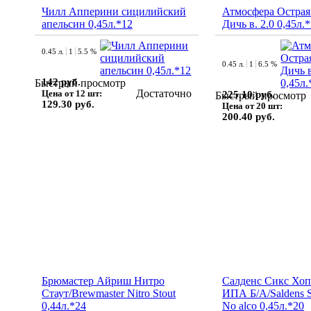
Чилл Апперини сицилийский
Атмосфера Острая
апельсин 0,45л.*12
Дичь в. 2.0 0,45л.
0.45 л.
1
5.5 %
0.45 л.
1
6.5 %
142 руб.
Быстрый просмотр
Достаточно
Цена от 12 шт:
225.10 руб.
Быстрый просмотр
129.30 руб.
Цена от 20 шт:
200.40 руб.
Брюмастер Айриш Нитро
Салденс Сикс Хо
Стаут/Brewmaster Nitro Stout
ИПА Б/А/Saldens S
0,44л.*24
No alco 0,45л.*20