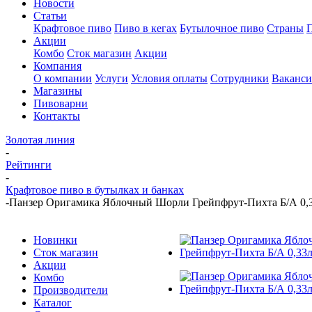
Новости
Статьи
Крафтовое пиво
Пиво в кегах
Бутылочное пиво
Страны
Акции
Комбо
Сток магазин
Акции
Компания
О компании
Услуги
Условия оплаты
Сотрудники
Ваканс
Магазины
Пивоварни
Контакты
Золотая линия
-
Рейтинги
-
Крафтовое пиво в бутылках и банках
-
Панзер Оригамика Яблочный Шорли Грейпфрут-Пихта Б/А 0,3
Новинки
Сток магазин
Акции
Комбо
Производители
Каталог