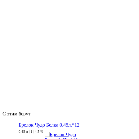
С этим берут
Брелок Чудо Белка 0,45л.*12
0.45 л.
1
4.5 %