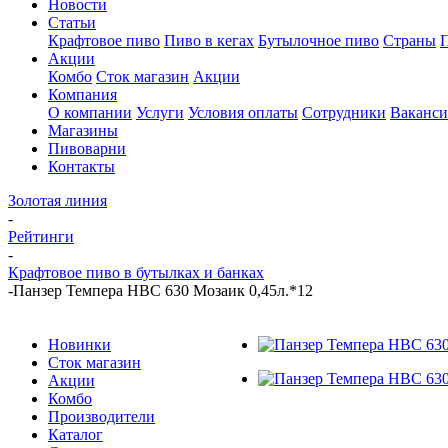
Новости
Статьи
Крафтовое пиво
Пиво в кегах
Бутылочное пиво
Страны
Акции
Комбо
Сток магазин
Акции
Компания
О компании
Услуги
Условия оплаты
Сотрудники
Ваканс
Магазины
Пивоварни
Контакты
Золотая линия
-
Рейтинги
-
Крафтовое пиво в бутылках и банках
-
Панзер Темпера НВС 630 Мозаик 0,45л.*12
Новинки
Сток магазин
Акции
Комбо
Производители
Каталог