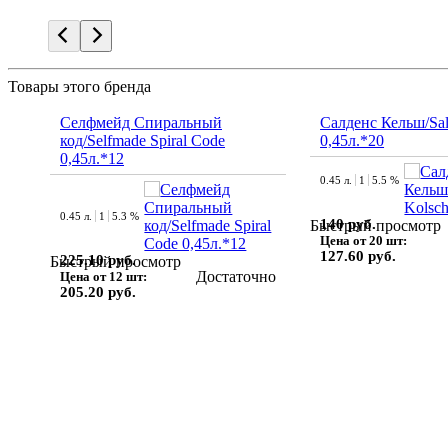
Товары этого бренда
Селфмейд Спиральный
Салденс Кельш/Sal
код/Selfmade Spiral Code
0,45л.*20
0,45л.*12
0.45 л.
1
5.5 %
0.45 л.
1
5.3 %
140 руб.
Быстрый просмотр
Цена от 20 шт:
127.60 руб.
225.10 руб.
Быстрый просмотр
Достаточно
Цена от 12 шт:
205.20 руб.