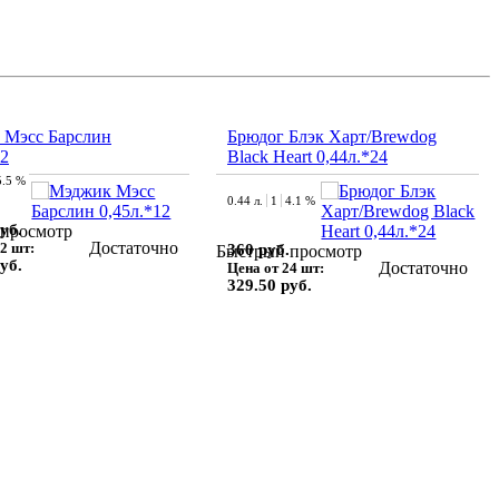
 Мэсс Барслин
Брюдог Блэк Харт/Brewdog
12
Black Heart 0,44л.*24
5.5 %
0.44 л.
1
4.1 %
уб.
просмотр
Достаточно
2 шт:
360 руб.
Быстрый просмотр
уб.
Достаточно
Цена от 24 шт:
329.50 руб.