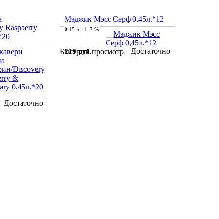
а
Мэджик Мэсс Серф 0,45л.*12
y Raspberry
0.45 л.
1
7 %
*20
Достаточно
219 руб.
Быстрый просмотр
Достаточно