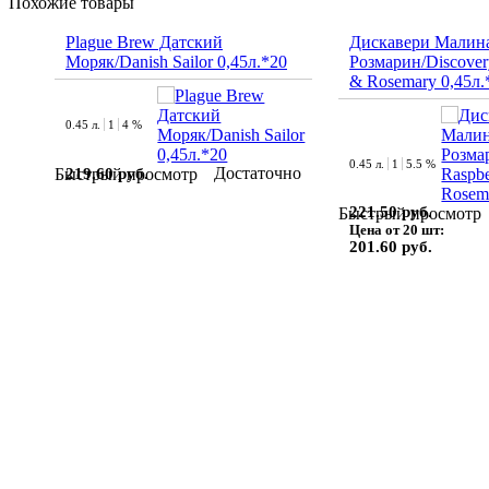
Похожие товары
Plague Brew Датский
Дискавери Малин
Моряк/Danish Sailor 0,45л.*20
Розмарин/Discover
& Rosemary 0,45л.
0.45 л.
1
4 %
0.45 л.
1
5.5 %
Достаточно
219.60 руб.
Быстрый просмотр
221.50 руб.
Быстрый просмотр
Цена от 20 шт:
201.60 руб.