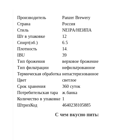
Производитель
Panzer Brewery
Страна
Россия
Стиль
NEIPA/НЕИПА
Шт в упаковке
12
Спирт(об.)
6.5
Плотность
14.
IBU
39
Тип брожения
верховое брожение
Тип фильтрации
нефильтрованное
Термическая обработка
непастеризованное
Цвет
светлое
Срок хранения
360 суток
Потребительская тара
ж.банка
Количество в упаковке
1
ШтрихКод
4640238105885
С чем вкусно пить: