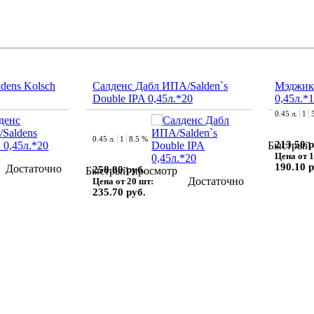
dens Kolsch
Салденс Дабл ИПА/Salden`s
Мэджик
Double IPA 0,45л.*20
0,45л.*
0.45 л.
1
0.45 л.
1
8.5 %
213.50 р
Быстрый 
Цена от 1
190.10 р
Достаточно
258.80 руб.
Быстрый просмотр
Достаточно
Цена от 20 шт:
235.70 руб.