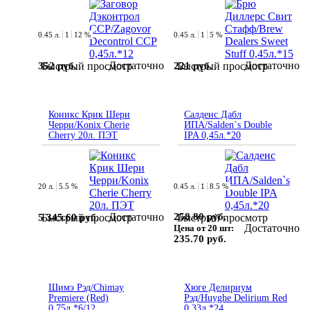
0.45 л.
1
12 %
0.45 л.
1
5 %
Достаточно
Достаточно
352 руб.
221 руб.
Быстрый просмотр
Быстрый просмотр
Коникс Крик Шери
Салденс Дабл
Черри/Konix Cherie
ИПА/Salden`s Double
Cherry 20л. ПЭТ
IPA 0,45л.*20
20 л.
5.5 %
0.45 л.
1
8.5 %
Достаточно
258.80 руб.
5 345.60 руб.
Быстрый просмотр
Быстрый просмотр
Достаточно
Цена от 20 шт:
235.70 руб.
Шимэ Рэд/Chimay
Хюге Делириум
Premiere (Red)
Рэд/Huyghe Delirium Red
0,75л.*6/12
0,33л.*24