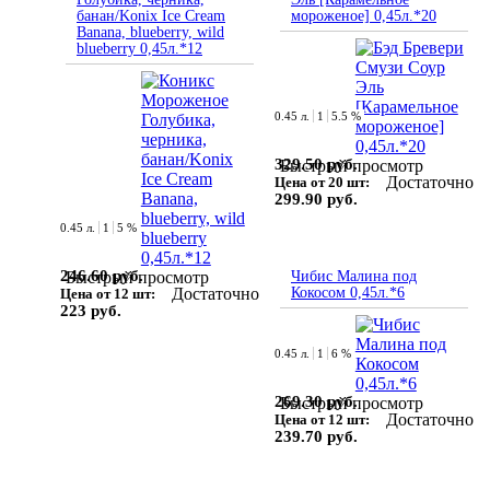
банан/Konix Ice Cream
мороженое] 0,45л.*20
Banana, blueberry, wild
blueberry 0,45л.*12
0.45 л.
1
5.5 %
329.50 руб.
Быстрый просмотр
Достаточно
Цена от 20 шт:
299.90 руб.
0.45 л.
1
5 %
246.60 руб.
Быстрый просмотр
Чибис Малина под
Достаточно
Кокосом 0,45л.*6
Цена от 12 шт:
223 руб.
0.45 л.
1
6 %
269.30 руб.
Быстрый просмотр
Достаточно
Цена от 12 шт:
239.70 руб.