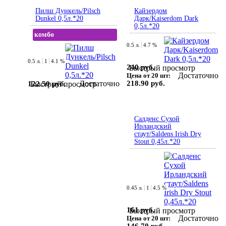
Пилш Дункель/Pilsch
Кайзердом
Dunkel 0,5л.*20
Дарк/Kaiserdom Dark
0,5л.*20
комбо
0.5 л.
4.7 %
0.5 л.
1
4.1 %
240 руб.
Быстрый просмотр
Достаточно
Цена от 20 шт:
Достаточно
218.90 руб.
122.50 руб.
Быстрый просмотр
Салденс Сухой
Ирландский
стаут/Saldens Irish Dry
Stout 0,45л.*20
0.45 л.
1
4.5 %
161 руб.
Быстрый просмотр
Достаточно
Цена от 20 шт: