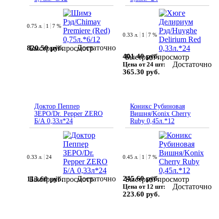
0.75 л.
1
7 %
0.33 л.
1
7 %
Достаточно
820.50 руб.
Быстрый просмотр
401.40 руб.
Быстрый просмотр
Достаточно
Цена от 24 шт:
365.30 руб.
Доктор Пеппер
Коникс Рубиновая
ЗЕРО/Dr. Pepper ZERO
Вишня/Konix Cherry
Б/А 0,33л*24
Ruby 0,45л.*12
0.33 л.
24
0.45 л.
1
7 %
Достаточно
245.60 руб.
113.60 руб.
Быстрый просмотр
Быстрый просмотр
Достаточно
Цена от 12 шт:
223.60 руб.