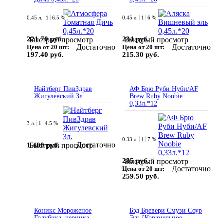
0.45 л.
1
6.5 %
0.45 л.
1
6 %
221.70 руб.
234 руб.
Быстрый просмотр
Быстрый просмотр
Достаточно
Достаточно
Цена от 20 шт:
Цена от 20 шт:
197.40 руб.
215.30 руб.
Найтберг ПивЗдрав
АФ Брю Руби Нуби/AF
Жигулевский 3л.
Brew Ruby Noobie
0,33л.*12
3 л.
1
4.5 %
0.33 л.
1
7 %
Достаточно
1 400 руб.
Быстрый просмотр
285 руб.
Быстрый просмотр
Достаточно
Цена от 20 шт:
259.50 руб.
Коникс Мороженое
Бэд Бревери Смузи Соур
Голубика, черника,
Эль [Карамельное