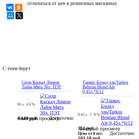
отличаться от цен в розничных магазинах
С этим берут
Сидр Каскад Лимон
Таркос Блонд эль/Tarkos
Лайм Мята 30л. ПЭТ
Belgian Blond Ale
0,45л.*6/12
30 л.
4.9 %
0.45 л.
1
6 %
Достаточно
4 440 руб.
Быстрый просмотр
112 руб.
Быстрый просмотр
Достаточно
Цена от 6 шт:
103.10 руб.