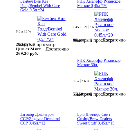
Бембел Вив Кэа
РПК Хмелефф Рязанское
Голд/Bembel With Care
Мягкое 0,45л.*20
Gold 0,5л.*24
0.45 л.
20
3.6 %
0.5 л.
5 %
Достаточно
88 руб.
Быстрый просмотр
299 руб.
Быстрый просмотр
Достаточно
Цена от 24 шт:
269.20 руб.
РПК Хмелефф Рязанское
Мягкое 30л.
30 л.
3.6 %
Достаточно
5 250 руб.
Быстрый просмотр
Заговор Дэконтрол
Брю Диллерс Свит
ССР/Zagovor Decontrol
Стафф/Brew Dealers
CCP 0,45л.*12
Sweet Stuff 0,45л.*15