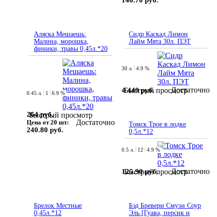
146.70 руб.
Аляска Мешаешь:
Сидр Каскад Лимон
Малина, морошка,
Лайм Мята 30л. ПЭТ
финики, травы 0,45л.*20
30 л.
4.9 %
Достаточно
4 440 руб.
Быстрый просмотр
0.45 л.
1
6.9 %
264 руб.
Быстрый просмотр
Достаточно
Цена от 20 шт:
Томск Трое в лодке
240.80 руб.
0,5л.*12
0.5 л.
12
4.9 %
Достаточно
125.90 руб.
Быстрый просмотр
Брелок Местные
Бэд Бревери Смузи Соур
0,45л.*12
Эль [Гуава, персик и