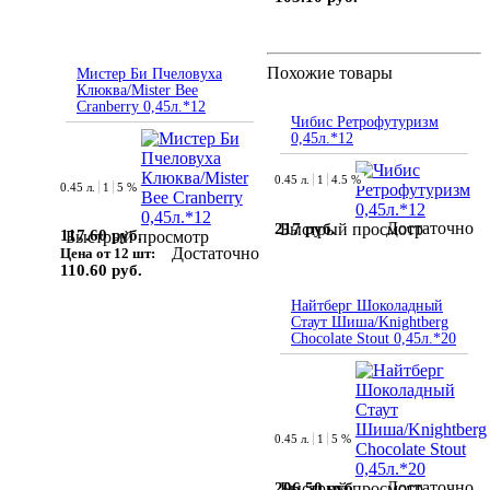
Похожие товары
Мистер Би Пчеловуха
Клюква/Mister Bee
Cranberry 0,45л.*12
Чибис Ретрофутуризм
0,45л.*12
0.45 л.
1
4.5 %
0.45 л.
1
5 %
Достаточно
217 руб.
Быстрый просмотр
117.60 руб.
Быстрый просмотр
Достаточно
Цена от 12 шт:
110.60 руб.
Найтберг Шоколадный
Стаут Шиша/Knightberg
Chocolate Stout 0,45л.*20
0.45 л.
1
5 %
Достаточно
206.50 руб.
Быстрый просмотр