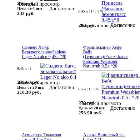
256 руб.
Быстрый просмотр
Достаточно
Цена от 6 шт:
0.45 л.
1
5.9 %
233 руб.
Достаточно
208 руб.
Быстрый просмотр
Салденс Лагер
Францисканер Хефе
Безалкогольное/Saldens
Вайс
Lager No alco 0,45л.*20
(Германия)/Franziskaner
Premium Weissbier
Naturtrub 0,5л.*20
0.45 л.
1
239.60 руб.
Быстрый просмотр
Достаточно
Цена от 20 шт:
0.5 л.
1
5 %
218.30 руб.
270 руб.
Быстрый просмотр
Достаточно
Цена от 20 шт:
253.90 руб.
Атмосфера Томатная
Аляска Вишневый эль
Дичь 0,45л.*20
0,45л.*20