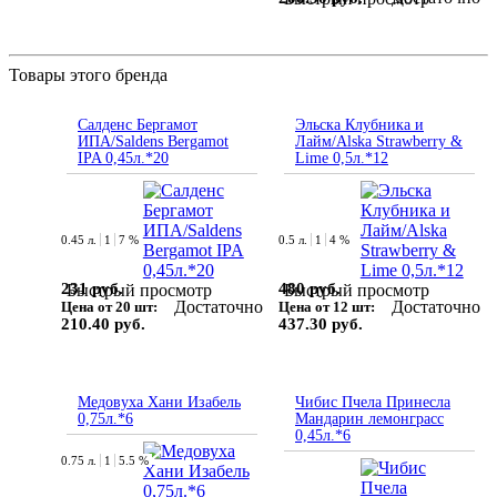
Товары этого бренда
Салденс Бергамот
Эльска Клубника и
ИПА/Saldens Bergamot
Лайм/Alska Strawberry &
IPA 0,45л.*20
Lime 0,5л.*12
0.45 л.
1
7 %
0.5 л.
1
4 %
231 руб.
480 руб.
Быстрый просмотр
Быстрый просмотр
Достаточно
Достаточно
Цена от 20 шт:
Цена от 12 шт:
210.40 руб.
437.30 руб.
Медовуха Хани Изабель
Чибис Пчела Принесла
0,75л.*6
Мандарин лемонграсс
0,45л.*6
0.75 л.
1
5.5 %