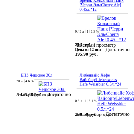
Брелок Колхозный Панк
[Черри Эль/Cherry Ale]
0,45л.*12
0.45 л.
1
5.5 %
213 руб.
Быстрый просмотр
Достаточно
Цена от 12 шт:
195.90 руб.
БПЗ Чешское 30л.
Либенвайс Хефе
Вайсбир/Liebenweiss
30 л.
4.6 %
Hefe Weissbier 0,5л.*24
Достаточно
5 425.68 руб.
Быстрый просмотр
0.5 л.
1
5.1 %
Достаточно
238.50 руб.
Быстрый просмотр