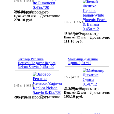
0.45 л.
1
5.5 %
296.80 руб.
Быстрый просмотр
Достаточно
Цена от 20 шт:
270.10 руб.
0.45 л.
1
5.6 %
118.10 руб.
Быстрый просмотр
Достаточно
Цена от 12 шт:
111.10 руб.
Заговор Реплика
Мьёльнир Дыхание
Нельсон/Zagovor Replica
Одина 0,5л.*12
Nelson Sauvin 0,45л.*20
0.5 л.
4.7 %
0.45 л.
1
6.5 %
213.90 руб.
Быстрый просмотр
Достаточно
Цена от 12 шт:
195.10 руб.
Достаточно
285 руб.
Быстрый просмотр