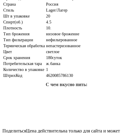
Страна
Россия
Стиль
Lager/Лагер
Шт в упаковке
20
Спирт(об.)
4.5
Плотность
10.
Тип брожения
низовое брожение
Тип фильтрации
нефильтрованное
Термическая обработка
непастеризованное
Цвет
светлое
Срок хранения
180суток
Потребительская тара
ж.банка
Количество в упаковке
1
ШтрихКод
4620085786130
С чем вкусно пить:
Поделиться
Цена действительна только для сайта и может