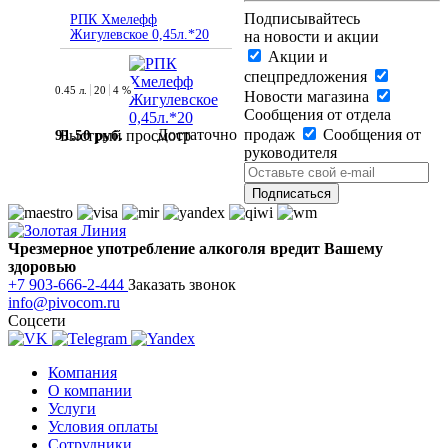
Подписывайтесь
РПК Хмелефф
Жигулевское 0,45л.*20
на новости и акции
Акции и
спецпредложения
0.45 л.
20
4 %
Новости магазина
Сообщения от отдела
Достаточно
продаж
Сообщения от
91.50 руб.
Быстрый просмотр
руководителя
Чрезмерное употребление алкоголя вредит Вашему
здоровью
+7 903-666-2-444
Заказать звонок
info@pivocom.ru
Соцсети
Компания
О компании
Услуги
Условия оплаты
Сотрудники