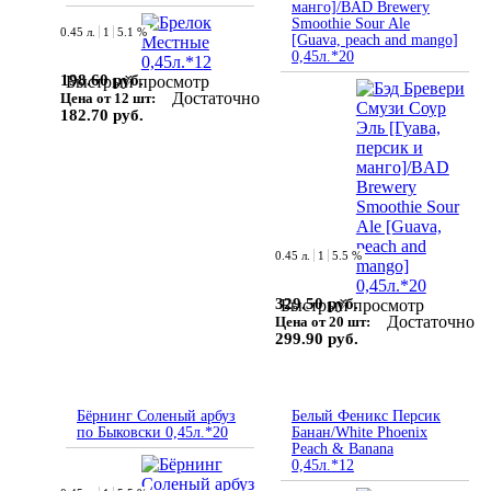
манго]/BAD Brewery
Smoothie Sour Ale
0.45 л.
1
5.1 %
[Guava, peach and mango]
0,45л.*20
198.60 руб.
Быстрый просмотр
Достаточно
Цена от 12 шт:
182.70 руб.
0.45 л.
1
5.5 %
329.50 руб.
Быстрый просмотр
Достаточно
Цена от 20 шт:
299.90 руб.
Бёрнинг Соленый арбуз
Белый Феникс Персик
по Быковски 0,45л.*20
Банан/White Phoenix
Peach & Banana
0,45л.*12