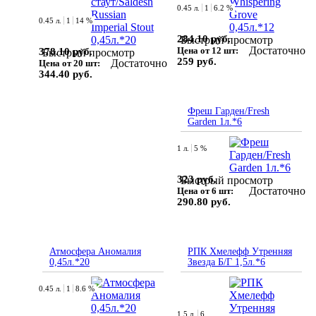
0.45 л.
1
6.2 %
0.45 л.
1
14 %
284.10 руб.
Быстрый просмотр
Достаточно
Цена от 12 шт:
378.10 руб.
Быстрый просмотр
259 руб.
Достаточно
Цена от 20 шт:
344.40 руб.
Фреш Гарден/Fresh
Garden 1л.*6
1 л.
5 %
323 руб.
Быстрый просмотр
Достаточно
Цена от 6 шт:
290.80 руб.
Атмосфера Аномалия
РПК Хмелефф Утренняя
0,45л.*20
Звезда Б/Г 1,5л.*6
0.45 л.
1
8.6 %
1.5 л.
6