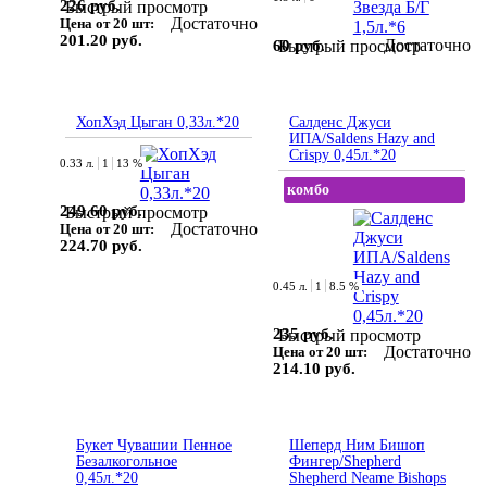
226 руб.
Быстрый просмотр
Достаточно
Цена от 20 шт:
201.20 руб.
Достаточно
60 руб.
Быстрый просмотр
ХопХэд Цыган 0,33л.*20
Салденс Джуси
ИПА/Saldens Hazy and
Crispy 0,45л.*20
0.33 л.
1
13 %
комбо
249.60 руб.
Быстрый просмотр
Достаточно
Цена от 20 шт:
224.70 руб.
0.45 л.
1
8.5 %
235 руб.
Быстрый просмотр
Достаточно
Цена от 20 шт:
214.10 руб.
Букет Чувашии Пенное
Шеперд Ним Бишоп
Безалкогольное
Фингер/Shepherd
0,45л.*20
Shepherd Neame Bishops