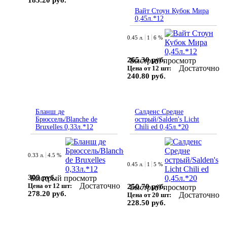
183.20 руб.
Вайт Стоун Кубок Мира
0,45л.*12
0.45 л.
1
6 %
265.30 руб.
Быстрый просмотр
Достаточно
Цена от 12 шт:
240.80 руб.
Бланш де
Салденс Средне
Брюссель/Blanche de
острый/Salden's Licht
Bruxelles 0,33л.*12
Chili ed 0,45л.*20
0.33 л.
4.5 %
0.45 л.
1
5 %
309 руб.
Быстрый просмотр
Достаточно
Цена от 12 шт:
250.70 руб.
Быстрый просмотр
278.20 руб.
Достаточно
Цена от 20 шт:
228.50 руб.