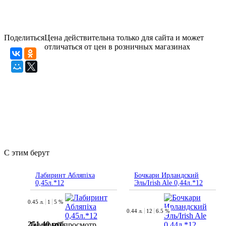
Поделиться
Цена действительна только для сайта и может
отличаться от цен в розничных магазинах
С этим берут
Лабиринт Абляпiха
Бочкари Ирландский
0,45л.*12
Эль/Irish Ale 0,44л.*12
0.45 л.
1
5 %
0.44 л.
12
6.5 %
251.40 руб.
Быстрый просмотр