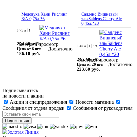
Медовуха Хани Рислинг
Салденс Вишневый
Б/А 0,75л.*6
эль/Saldens Cherry Ale
0,45л.*20
0.75 л.
1
204.40 руб.
Быстрый просмотр
0.45 л.
1
6 %
Достаточно
Цена от 6 шт:
186.10 руб.
245.40 руб.
Быстрый просмотр
Достаточно
Цена от 20 шт:
223.60 руб.
Подписывайтесь
на новости и акции
Акции и спецпредложения
Новости магазина
Сообщения от отдела продаж
Сообщения от руководителя