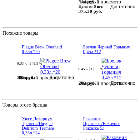
412 руб.
Быстрый просмотр
Достаточно
Цена от 6 шт:
375.30 руб.
Похожие товары
Plague Brew Oberhaid
Брелок Черный Горыныч
0,33л.*20
0,45л.*12
0.33 л.
1
8.5 %
0.45 л.
1
5.5 %
Достаточно
208 руб.
Быстрый просмотр
Достаточно
209 руб.
Быстрый просмотр
Товары этого бренда
Хюге Делириум
Раковник
Тременс/Huyghe
Пражечка/Rakovnik
Delirium Tremens
Prazacka 5л.
0,33л.*24