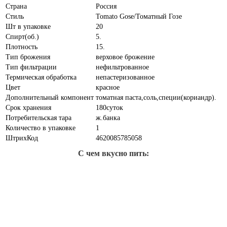
Страна
Россия
Стиль
Tomato Gose/Томатный Гозе
Шт в упаковке
20
Спирт(об.)
5.
Плотность
15.
Тип брожения
верховое брожение
Тип фильтрации
нефильтрованное
Термическая обработка
непастеризованное
Цвет
красное
Дополнительный компонент
томатная паста,соль,специи(кориандр).
Срок хранения
180суток
Потребительская тара
ж.банка
Количество в упаковке
1
ШтрихКод
4620085785058
С чем вкусно пить: