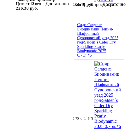
Достаточно
Цена от 12 шт:
Достаточно
114.40 руб.
Быстрый просмотр
226.30 руб.
Сидр Салденс
Биодинамик Пепин-
Шафранный
Суворовский уезд 2025
год/Salden`s Cider Dry
Sparkling Pearly
Biodynamic 2025
0,75л.*6
0.75 л.
1
6 %