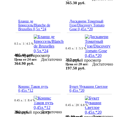
365.30 руб.
Бланш де
Дискавери Томатный
Брюссель/Blanche de
Гозе/Discovery Tomato
Bruxelles 0,5л.*24
Gose 0,45л.*20
0.5 л.
1
4.5 %
0.45 л.
1
5.5 %
405.40 руб.
Быстрый просмотр
Достаточно
Цена от 24 шт:
217 руб.
Быстрый просмотр
364.90 руб.
Достаточно
Цена от 20 шт:
197.50 руб.
Коникс Таков путь
Букет Чувашии Светлое
0,45л.*12
0,45л.*20
0.45 л.
1
8.4 %
0.45 л.
20
6.8 %
Достаточно
202 руб.
Быстрый просмотр
Достаточно
91.90 руб.
Быстрый просмотр