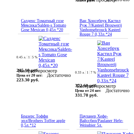
Салденс Томатный гозе
Ван Хонсебрук Кастил
Мексика/Salden-s Tomato
Руж 7/Kasteel Brouwerij
Gose Mexican 0,45л.*20
Vanhonsebrouck Kasteel
Rouge 7 0,33л.*24
0.45 л.
1
5 %
245.10 руб.
Быстрый просмотр
0.33 л.
1
7 %
Достаточно
Цена от 20 шт:
223.30 руб.
372.60 руб.
Быстрый просмотр
Достаточно
Цена от 24 шт:
331.70 руб.
Бразерс Тоффи
Пауланер Хефе-
эпл/Brothers Toffee apple
Вайссбир/Paulaner Hefe-
0,5л.*12
Weissbier 5л.