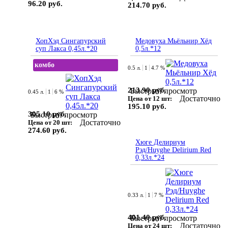
96.20 руб.
214.70 руб.
ХопХэд Сингапурский
Медовуха Мьёльнир Хёд
суп Лакса 0,45л.*20
0,5л.*12
комбо
0.5 л.
1
4.7 %
213.90 руб.
Быстрый просмотр
0.45 л.
1
6 %
Достаточно
Цена от 12 шт:
195.10 руб.
305.10 руб.
Быстрый просмотр
Достаточно
Цена от 20 шт:
274.60 руб.
Хюге Делириум
Рэд/Huyghe Delirium Red
0,33л.*24
0.33 л.
1
7 %
401.40 руб.
Быстрый просмотр
Достаточно
Цена от 24 шт: