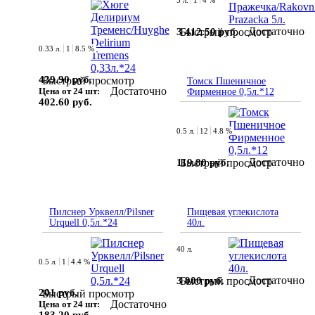
5 л.
1
4 %
Достаточно
3 412.50 руб.
Быстрый просмотр
0.33 л.
1
8.5 %
439.90 руб.
Быстрый просмотр
Томск Пшеничное
Достаточно
Цена от 24 шт:
Фирменное 0,5л.*12
402.60 руб.
0.5 л.
12
4.8 %
Достаточно
119.80 руб.
Быстрый просмотр
Пилснер Урквелл/Pilsner
Пищевая углекислота
Urquell 0,5л.*24
40л.
40 л.
0.5 л.
1
4.4 %
Достаточно
3 000 руб.
Быстрый просмотр
201 руб.
Быстрый просмотр
Достаточно
Цена от 24 шт: