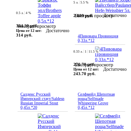
5 л.
5.5 %
0.5 л.
4 %
Достаточно
2 800 руб.
Быстрый просмотр
344.20 руб.
Быстрый просмотр
Достаточно
Цена от 12 шт:
314 руб.
4Пивовара Провинция
0,33л.*12
0.33 л.
1
11.5 %
270.70 руб.
Быстрый просмотр
Достаточно
Цена от 12 шт:
243.70 руб.
Салденс Русский
Селфмейд Шепотная
Имперский стаут/Saldesn
роща/Selfmade
Russian Imperial Stout
Whispering Grove
0,45л.*20
0,45л.*12