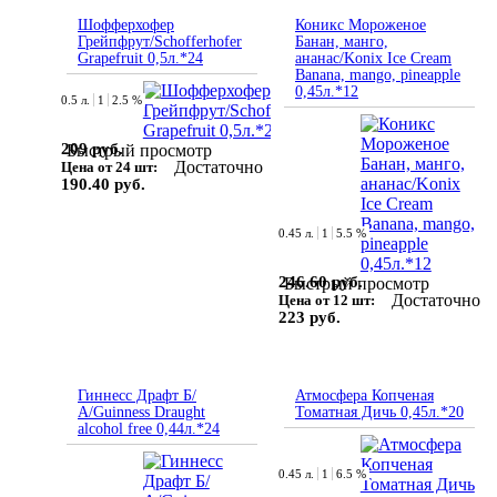
Шофферхофер
Коникс Мороженое
Грейпфрут/Schofferhofer
Банан, манго,
Grapefruit 0,5л.*24
ананас/Konix Ice Cream
Banana, mango, pineapple
0,45л.*12
0.5 л.
1
2.5 %
209 руб.
Быстрый просмотр
Достаточно
Цена от 24 шт:
190.40 руб.
0.45 л.
1
5.5 %
246.60 руб.
Быстрый просмотр
Достаточно
Цена от 12 шт:
223 руб.
Гиннесс Драфт Б/
Атмосфера Копченая
А/Guinness Draught
Томатная Дичь 0,45л.*20
alcohol free 0,44л.*24
0.45 л.
1
6.5 %