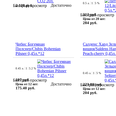
0.5 л.
1
5 %
Достаточно
2 128 руб.
Быстрый просмотр
312 руб.
Быстрый просмотр
Цена от 20 шт:
284 руб.
Чибис Богемиан
Салденс Хард Зел
Пилснер/Chibis Bohemian
вишня/Saldens Hard
Pilsner 0,45л.*12
Peach-cherry 0,45л
0.45 л.
1
5.2 %
0.45 л.
1
5 %
197 руб.
Быстрый просмотр
Достаточно
Цена от 12 шт:
223.80 руб.
Быстрый просмотр
175.40 руб.
Цена от 12 шт:
204 руб.