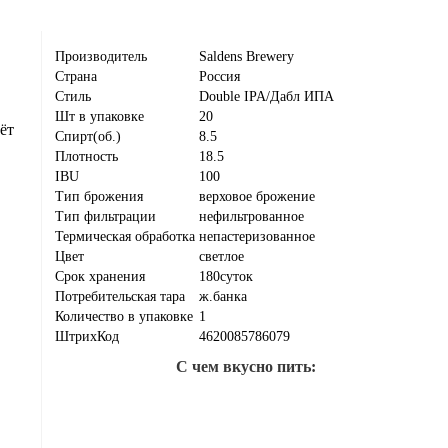
Производитель
Saldens Brewery
Страна
Россия
Стиль
Double IPA/Дабл ИПА
.
Шт в упаковке
20
ёт
Спирт(об.)
8.5
Плотность
18.5
IBU
100
Тип брожения
верховое брожение
Тип фильтрации
нефильтрованное
Термическая обработка
непастеризованное
Цвет
светлое
Срок хранения
180суток
Потребительская тара
ж.банка
Количество в упаковке
1
ШтрихКод
4620085786079
С чем вкусно пить: