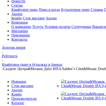
Новости
Статьи
Крафтовое пиво
Пиво в кегах
Бутылочное пиво
Страны
Акции
Комбо
Сток магазин
Акции
Компания
О компании
Услуги
Условия оплаты
Сотрудники
Ваканс
Магазины
Пивоварни
Контакты
Золотая линия
-
Рейтинги
-
Крафтовое пиво в бутылках и банках
-
Салденс Цитра&Мозаик Дабл ИПА/Salden`s Citra&Mosaic Doubl
Новинки
Сток магазин
Акции
Комбо
Производители
Каталог