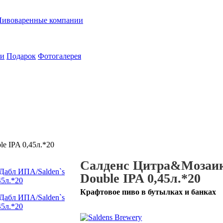
Пивоваренные компании
ии
Подарок
Фотогалерея
e IPA 0,45л.*20
Салденс Цитра&Мозаик 
Double IPA 0,45л.*20
Крафтовое пиво в бутылках и банках