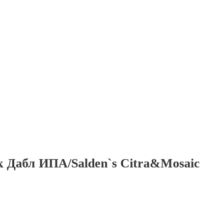
Дабл ИПА/Salden`s Citra&Mosaic