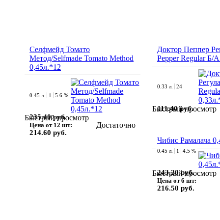
Селфмейд Томато
Доктор Пеппер Рег
Метод/Selfmade Tomato Method
Pepper Regular Б/А
0,45л.*12
0.33 л.
24
0.45 л.
1
5.6 %
111.40 руб.
Быстрый просмотр
235.40 руб.
Быстрый просмотр
Достаточно
Цена от 12 шт:
214.60 руб.
Чибис Рамалача 0,
0.45 л.
1
4.5 %
243.20 руб.
Быстрый просмотр
Цена от 6 шт:
216.50 руб.