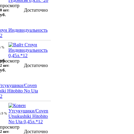
просмотр
Достаточно
0 шт:
уб.
оун Индивидуальность
12
6 %
уб.
просмотр
Достаточно
2 шт:
уб.
Утсукушики/Coven
iki Hitobito No Uta
12
6.9 %
просмотр
Достаточно
2 шт: