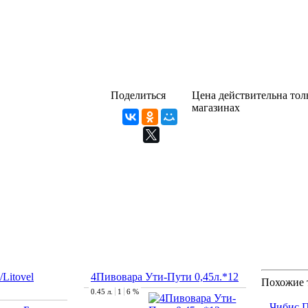
Поделиться
Цена действительна толь
магазинах
Litovel
4Пивовара Ути-Пути 0,45л.*12
Похожие 
0.45 л.
1
6 %
Чибис П