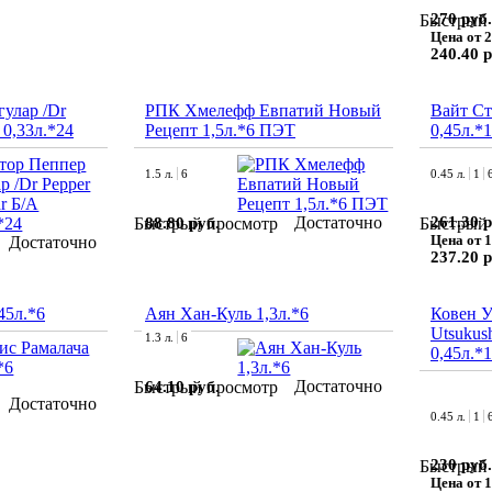
270 руб.
Быстрый 
Цена от 2
240.40 р
улар /Dr
РПК Хмелефф Евпатий Новый
Вайт Ст
 0,33л.*24
Рецепт 1,5л.*6 ПЭТ
0,45л.*
1.5 л.
6
0.45 л.
1
Достаточно
261.30 р
88.80 руб.
Быстрый просмотр
Быстрый 
Цена от 1
Достаточно
237.20 р
45л.*6
Аян Хан-Куль 1,3л.*6
Ковен 
Utsukush
1.3 л.
6
0,45л.*
Достаточно
64.10 руб.
Быстрый просмотр
Достаточно
0.45 л.
1
230 руб.
Быстрый 
Цена от 1