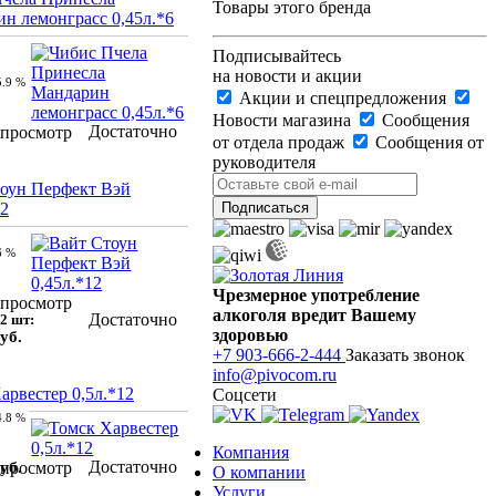
Товары этого бренда
н лемонграсс 0,45л.*6
Подписывайтесь
на новости и акции
5.9 %
Акции и спецпредложения
Новости магазина
Сообщения
Достаточно
просмотр
от отдела продаж
Сообщения от
руководителя
оун Перфект Вэй
12
6 %
Чрезмерное употребление
просмотр
алкоголя вредит Вашему
Достаточно
2 шт:
здоровью
уб.
+7 903-666-2-444
Заказать звонок
info@pivocom.ru
арвестер 0,5л.*12
Соцсети
4.8 %
Компания
Достаточно
уб.
просмотр
О компании
Услуги