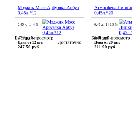
Мэджик Мэсс Арбузяка Арбуз
Атмосфера Липки
0,45л.*12
0,45л.*20
0.45 л.
1
4 %
0.45 л.
1
6.5 %
278 руб.
238 руб.
Быстрый просмотр
Быстрый просмотр
Достаточно
Цена от 12 шт:
Цена от 20 шт:
247.50 руб.
211.90 руб.