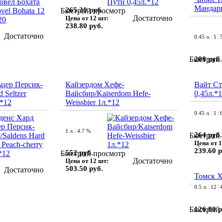
Мандари
265.30 руб.
Быстрый просмотр
Достаточно
Цена от 12 шт:
238.80 руб.
Достаточно
0.45 л.
1
208 руб.
Быстрый 
ьцер Персик-
Кайзердом Хефе-
Вайт Ст
 Seltzer
Вайсбир/Kaiserdom Hefe-
0,45л.*
.*12
Weissbier 1л.*12
0.45 л.
1
1 л.
4.7 %
264 руб.
Быстрый 
Цена от 1
239.60 р
552 руб.
Быстрый просмотр
Достаточно
Цена от 12 шт:
503.50 руб.
Достаточно
Томск Х
0.5 л.
12
126.80 р
Быстрый 