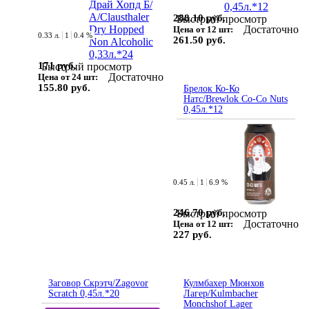
288.10 руб.
Быстрый просмотр
Достаточно
Цена от 12 шт:
0.33 л.
1
0.4 %
261.50 руб.
171 руб.
Быстрый просмотр
Достаточно
Цена от 24 шт:
155.80 руб.
Брелок Ко-Ко
Натс/Brewlok Co-Co Nuts
0,45л.*12
0.45 л.
1
6.9 %
246.70 руб.
Быстрый просмотр
Достаточно
Цена от 12 шт:
227 руб.
Заговор Скрэтч/Zagovor
Кулмбахер Мюнхов
Scratch 0,45л.*20
Лагер/Kulmbacher
Monchshof Lager