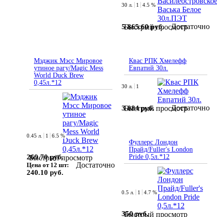
30 л.
1
4.5 %
Достаточно
5 865.60 руб.
Быстрый просмотр
Мэджик Мэсс Мировое
Квас РПК Хмелефф
утиное рагу/Magic Mess
Евпатий 30л.
World Duck Brew
0,45л.*12
30 л.
1
Достаточно
3 084 руб.
Быстрый просмотр
0.45 л.
1
6.5 %
Фуллерс Лондон
Прайд/Fuller's London
269.70 руб.
Pride 0,5л.*12
Быстрый просмотр
Достаточно
Цена от 12 шт:
240.10 руб.
0.5 л.
1
4.7 %
350 руб.
Быстрый просмотр