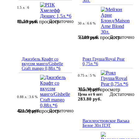
30л.
1.5 л.
6
Достаточно
81.50 руб.
Быстрый просмотр
30 л.
6.6 %
Достаточно
5 100 руб.
Быстрый просмотр
Джизбель Крафт со
Роял Груша/Royal Pear
вкусом манго/Gisbelle
0,75л.*6
Craft mango 0,88л.*6
0.75 л.
5 %
315.30 руб.
Быстрый просмотр
Достаточно
Цена от 6 шт:
0.88 л.
3.6 %
283.80 руб.
Достаточно
421.50 руб.
Быстрый просмотр
Василеостровское Васька
Белое 30л.ПЭТ