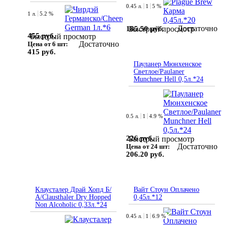
0.45 л.
1
5 %
1 л.
5.2 %
Достаточно
185.50 руб.
Быстрый просмотр
455 руб.
Быстрый просмотр
Достаточно
Цена от 6 шт:
415 руб.
Пауланер Мюнхенское
Светлое/Paulaner
Munchner Hell 0,5л.*24
0.5 л.
1
4.9 %
226 руб.
Быстрый просмотр
Достаточно
Цена от 24 шт:
206.20 руб.
Клаусталер Драй Хопд Б/
Вайт Стоун Оплачено
А/Clausthaler Dry Hopped
0,45л.*12
Non Alcoholic 0,33л.*24
0.45 л.
1
6.9 %