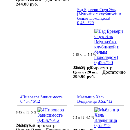
244.80 руб.
Бэд Бревери Соур Эль
[Мункейк с клубникой и
белым шоколадом]
0,45л.*20
0.45 л.
1
5.5 %
329.50 руб.
Быстрый просмотр
Достаточно
Цена от 20 шт:
299.90 руб.
4Пивовара Зависимость
Мьёльнир Хель
0,45л.*6/12
Владычица 0,5л.*12
0.45 л.
1
5 %
0.5 л.
1
4.7 %
240 руб.
Быстрый просмотр
Достаточно
Цена от 12 шт: