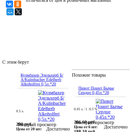
отличаться от цен в розничных магазинах
С этим берут
Похожие товары
Кулмбахер Эдельхерб Б/
А/Kulmbacher Edelherb
Alkoholfrei 0,5л.*20
Пивот Поинт Бычье
Сердце 0,45л.*20
0.45 л.
1
6.5 %
0.5 л.
206.60 руб.
Быстрый просмотр
290 руб.
Быстрый просмотр
Достаточно
Цена от 6 шт:
Достаточно
Цена от 20 шт:
188.10 руб.