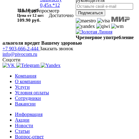
руководителя
118.10 руб.
Быстрый просмотр
Достаточно
Цена от 12 шт:
109.90 руб.
Чрезмерное употребление
алкоголя вредит Вашему здоровью
+7 903-666-2-444
Заказать звонок
info@pivocom.ru
Соцсети
Компания
О компании
Услуги
Условия оплаты
Сотрудники
Вакансии
Информация
Акции
Новости
Статьи
Вопрос-ответ