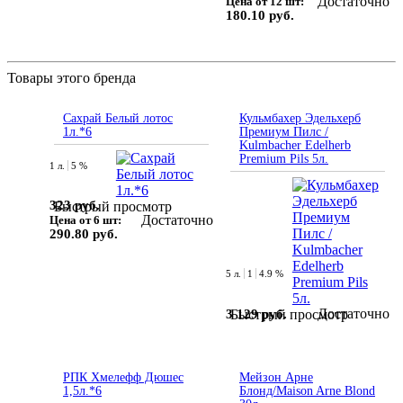
Достаточно
Цена от 12 шт:
180.10 руб.
Товары этого бренда
Сахрай Белый лотос
Кульмбахер Эдельхерб
1л.*6
Премиум Пилс /
Kulmbacher Edelherb
Premium Pils 5л.
1 л.
5 %
323 руб.
Быстрый просмотр
Достаточно
Цена от 6 шт:
290.80 руб.
5 л.
1
4.9 %
Достаточно
3 129 руб.
Быстрый просмотр
РПК Хмелефф Дюшес
Мейзон Арне
1,5л.*6
Блонд/Maison Arne Blond