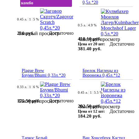
0,5л.*20
комбо
0.45 л.
1
5 %
0.5 л.
4.9 %
Достаточно
210 руб.
Быстрый просмотр
418.10 руб.
Быстрый просмотр
Достаточно
Цена от 20 шт:
381.40 руб.
Plague Brew
Брелок Наглецы из
Бхуми/Bhumi 0,33л.*20
Воронежа 0,45л.*12
0.33 л.
1
6 %
0.45 л.
1
5.5 %
Достаточно
175.50 руб.
Быстрый просмотр
202.50 руб.
Быстрый просмотр
Достаточно
Цена от 12 шт:
184.20 руб.
Таркос Белый
Ван Хонсебрук Кастил