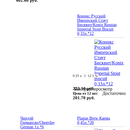
402.60 руб.
Коникс Русский
Имперский Стаут
Бисквит/Konix Russian
Imperial Stout Biscuit
0,33л.*12
0.33 л.
1
12.5 %
223.10 руб.
Быстрый просмотр
Достаточно
Цена от 12 шт:
201.70 руб.
Чирдэй
Plague Brew Карма
Германско/Cheerday
0,45л.*20
German 1л.*6