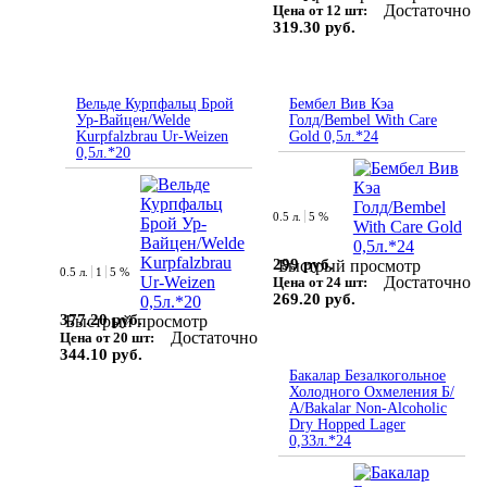
Достаточно
Цена от 12 шт:
319.30 руб.
Вельде Курпфальц Брой
Бембел Вив Кэа
Ур-Вайцен/Welde
Голд/Bembel With Care
Kurpfalzbrau Ur-Weizen
Gold 0,5л.*24
0,5л.*20
0.5 л.
5 %
299 руб.
Быстрый просмотр
0.5 л.
1
5 %
Достаточно
Цена от 24 шт:
269.20 руб.
377.20 руб.
Быстрый просмотр
Достаточно
Цена от 20 шт:
344.10 руб.
Бакалар Безалкогольное
Холодного Охмеления Б/
А/Bakalar Non-Alcoholic
Dry Hopped Lager
0,33л.*24