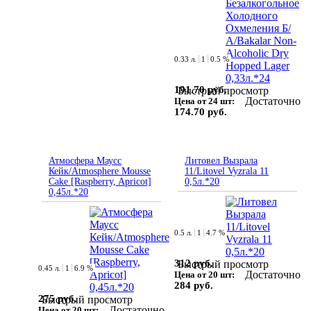
0.33 л.
1
0.5 %
191.70 руб.
Быстрый просмотр
Достаточно
Цена от 24 шт:
174.70 руб.
Атмосфера Маусс
Литовел Вызрала
Кейк/Atmosphere Mousse
11/Litovel Vyzrala 11
Cake [Raspberry, Apricot]
0,5л.*20
0,45л.*20
0.5 л.
1
4.7 %
312 руб.
Быстрый просмотр
0.45 л.
1
6.9 %
Достаточно
Цена от 20 шт:
284 руб.
275 руб.
Быстрый просмотр
Достаточно
Цена от 20 шт: