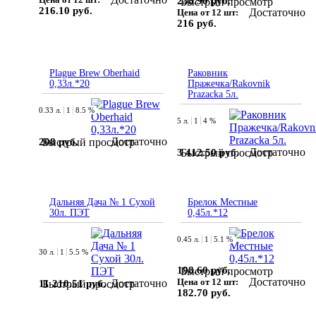
238.90 руб.
Быстрый просмотр
216.10 руб.
Достаточно
Цена от 12 шт:
216 руб.
Plague Brew Oberhaid
Раковник
0,33л.*20
Пражечка/Rakovnik
Prazacka 5л.
0.33 л.
1
8.5 %
5 л.
1
4 %
Достаточно
208 руб.
Быстрый просмотр
Достаточно
3 412.50 руб.
Быстрый просмотр
Дальняя Дача № 1 Сухой
Брелок Местные
30л. ПЭТ
0,45л.*12
0.45 л.
1
5.1 %
30 л.
1
5.5 %
198.60 руб.
Быстрый просмотр
Достаточно
Цена от 12 шт:
Достаточно
11 210.51 руб.
Быстрый просмотр
182.70 руб.