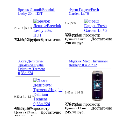
Брелок Леший/Brewlok
Фреш Гарден/Fresh
Leshy 20л. ПЭТ
Garden 1л.*6
1 л.
5 %
20 л.
1
6.2 %
323 руб.
Быстрый просмотр
Достаточно
Цена от 6 шт:
Достаточно
7 149.97 руб.
Быстрый просмотр
290.80 руб.
Хюге Делириум
Мэджик Мэсс Питейный
Тременс/Huyghe
Четверг 0,45л.*12
Delirium Tremens
0,33л.*24
0.45 л.
1
6 %
0.33 л.
1
8.5 %
276 руб.
Быстрый просмотр
Достаточно
439.90 руб.
Цена от 12 шт:
Быстрый просмотр
Достаточно
245.70 руб.
Цена от 24 шт: