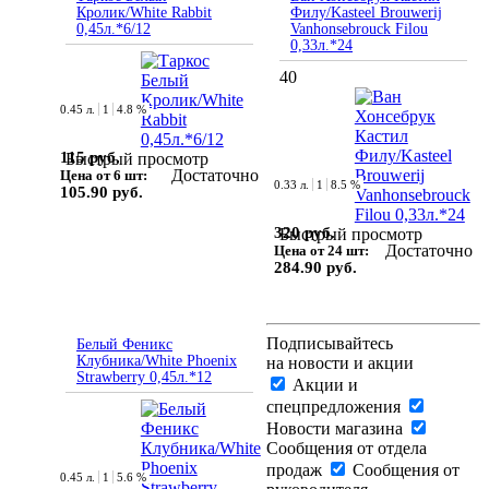
Кролик/White Rabbit
Филу/Kasteel Brouwerij
0,45л.*6/12
Vanhonsebrouck Filou
0,33л.*24
40
0.45 л.
1
4.8 %
115 руб.
Быстрый просмотр
Достаточно
Цена от 6 шт:
0.33 л.
1
8.5 %
105.90 руб.
320 руб.
Быстрый просмотр
Достаточно
Цена от 24 шт:
284.90 руб.
Подписывайтесь
Белый Феникс
Клубника/White Phoenix
на новости и акции
Strawberry 0,45л.*12
Акции и
спецпредложения
Новости магазина
Сообщения от отдела
продаж
Сообщения от
0.45 л.
1
5.6 %