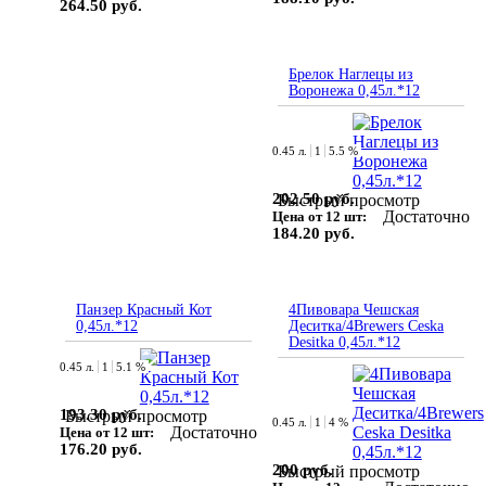
264.50 руб.
Брелок Наглецы из
Воронежа 0,45л.*12
0.45 л.
1
5.5 %
202.50 руб.
Быстрый просмотр
Достаточно
Цена от 12 шт:
184.20 руб.
Панзер Красный Кот
4Пивовара Чешская
0,45л.*12
Деситка/4Brewers Ceska
Desitka 0,45л.*12
0.45 л.
1
5.1 %
193.30 руб.
Быстрый просмотр
0.45 л.
1
4 %
Достаточно
Цена от 12 шт:
176.20 руб.
200 руб.
Быстрый просмотр