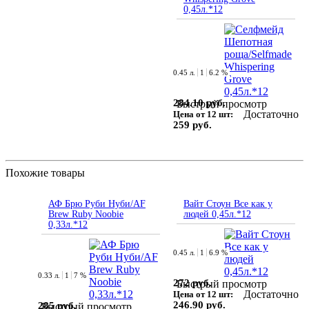
0,45л.*12
0.45 л.
1
6.2 %
284.10 руб.
Быстрый просмотр
Достаточно
Цена от 12 шт:
259 руб.
Похожие товары
АФ Брю Руби Нуби/AF
Вайт Стоун Все как у
Brew Ruby Noobie
людей 0,45л.*12
0,33л.*12
0.45 л.
1
6.9 %
0.33 л.
1
7 %
272 руб.
Быстрый просмотр
Достаточно
Цена от 12 шт:
246.90 руб.
285 руб.
Быстрый просмотр