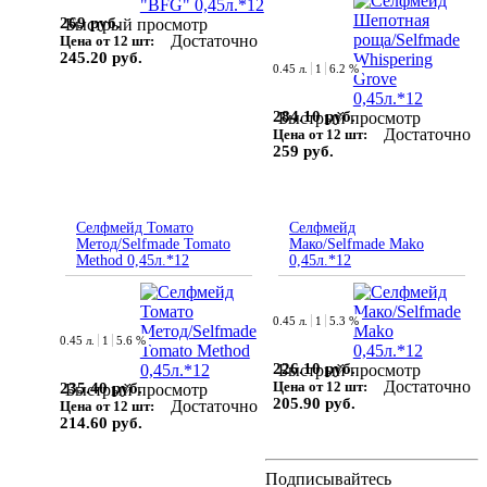
269 руб.
Быстрый просмотр
Достаточно
Цена от 12 шт:
245.20 руб.
0.45 л.
1
6.2 %
284.10 руб.
Быстрый просмотр
Достаточно
Цена от 12 шт:
259 руб.
Селфмейд Томато
Селфмейд
Метод/Selfmade Tomato
Мако/Selfmade Mako
Method 0,45л.*12
0,45л.*12
0.45 л.
1
5.3 %
0.45 л.
1
5.6 %
226.10 руб.
Быстрый просмотр
Достаточно
Цена от 12 шт:
235.40 руб.
Быстрый просмотр
205.90 руб.
Достаточно
Цена от 12 шт:
214.60 руб.
Подписывайтесь