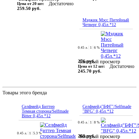
Достаточно
Цена от 20 шт:
259.50 руб.
Мэджик Мэсс Питейный
Четверг 0,45л.*12
0.45 л.
1
6 %
276 руб.
Быстрый просмотр
Достаточно
Цена от 12 шт:
245.70 руб.
Товары этого бренда
Селфмейд Биттер
Селфмейд"БФГ"/Selfmade
Темная сторона/Selfmade
"BFG" 0,45л.*12
Bitter 0,45л.*12
0.45 л.
1
8 %
0.45 л.
1
5.3 %
269 руб.
Быстрый просмотр