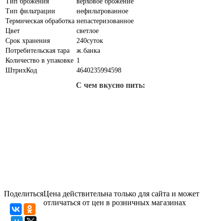
Тип брожения
верховое брожение
Тип фильтрации
нефильтрованное
Термическая обработка
непастеризованное
Цвет
светлое
Срок хранения
240cуток
Потребительская тара
ж.банка
Количество в упаковке
1
ШтрихКод
4640235994598
С чем вкусно пить:
Поделиться
Цена действительна только для сайта и может
отличаться от цен в розничных магазинах