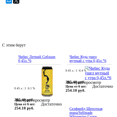
С этим берут
Чибис Летний Соблазн
Чибис Куда ушел
0,45л.*6
мутный с утра 0,45л.*6
0.45 л.
1
6.4 %
285.40 руб.
Быстрый просмотр
Достаточно
Цена от 6 шт:
0.45 л.
1
6.1 %
254.10 руб.
285.40 руб.
Быстрый просмотр
Достаточно
Цена от 6 шт:
254.10 руб.
Селфмейд Шепотная
роща/Selfmade
Whispering Grove