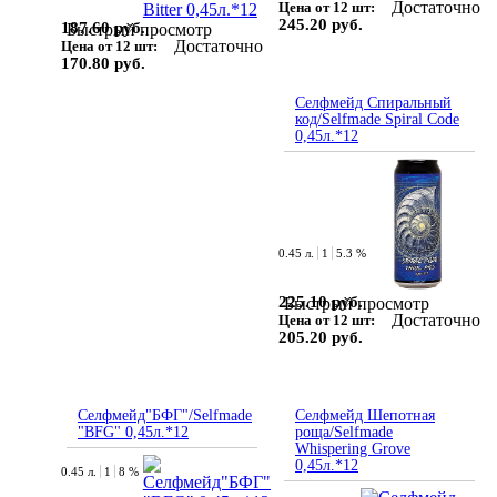
Достаточно
Цена от 12 шт:
245.20 руб.
187.60 руб.
Быстрый просмотр
Достаточно
Цена от 12 шт:
170.80 руб.
Селфмейд Спиральный
код/Selfmade Spiral Code
0,45л.*12
0.45 л.
1
5.3 %
225.10 руб.
Быстрый просмотр
Достаточно
Цена от 12 шт:
205.20 руб.
Селфмейд"БФГ"/Selfmade
Селфмейд Шепотная
"BFG" 0,45л.*12
роща/Selfmade
Whispering Grove
0,45л.*12
0.45 л.
1
8 %