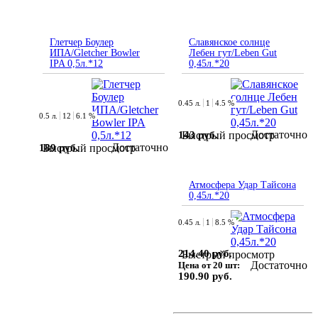
Глетчер Боулер
Славянское солнце
ИПА/Gletcher Bowler
Лебен гут/Leben Gut
IPA 0,5л.*12
0,45л.*20
0.45 л.
1
4.5 %
0.5 л.
12
6.1 %
Достаточно
143 руб.
Быстрый просмотр
Достаточно
189 руб.
Быстрый просмотр
Атмосфера Удар Тайсона
0,45л.*20
0.45 л.
1
8.5 %
214.40 руб.
Быстрый просмотр
Достаточно
Цена от 20 шт:
190.90 руб.