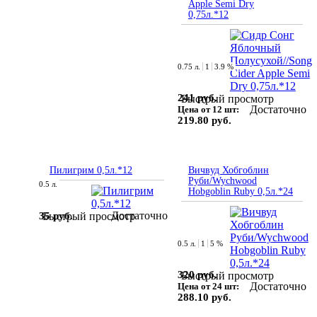
Apple Semi Dry
0,75л.*12
0.75 л.
1
3.9 %
241 руб.
Быстрый просмотр
Достаточно
Цена от 12 шт:
219.80 руб.
Пилигрим 0,5л.*12
Вичвуд Хобгоблин
Руби/Wychwood
0.5 л.
Hobgoblin Ruby 0,5л.*24
Достаточно
35 руб.
Быстрый просмотр
0.5 л.
1
5 %
320 руб.
Быстрый просмотр
Достаточно
Цена от 24 шт:
288.10 руб.