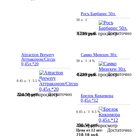
Росъ Барбарис 50л.
50 л.
1
Достаточно
3 796 руб.
Быстрый просмотр
Attraction Brewery
Самко Мюнхен 30л.
Аттракцион/Circus
30 л.
1
4 %
0,45л.*20
Достаточно
4 290 руб.
Быстрый просмотр
0.45 л.
1
5.5 %
Достаточно
224.50 руб.
Быстрый просмотр
Брелок Кикимора
0,45л.*12
0.45 л.
1
6.5 %
230.50 руб.
Быстрый просмотр
Достаточно
Цена от 12 шт:
210.10 руб.