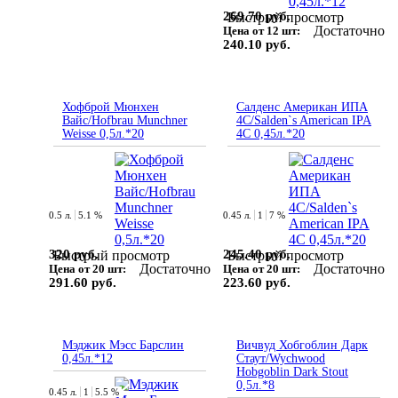
269.70 руб.
Быстрый просмотр
Достаточно
Цена от 12 шт:
240.10 руб.
Хофброй Мюнхен
Салденс Американ ИПА
Вайс/Hofbrau Munchner
4С/Salden`s American IPA
Weisse 0,5л.*20
4C 0,45л.*20
0.5 л.
5.1 %
0.45 л.
1
7 %
320 руб.
245.40 руб.
Быстрый просмотр
Быстрый просмотр
Достаточно
Достаточно
Цена от 20 шт:
Цена от 20 шт:
291.60 руб.
223.60 руб.
Мэджик Мэсс Барслин
Вичвуд Хобгоблин Дарк
0,45л.*12
Стаут/Wychwood
Hobgoblin Dark Stout
0,5л.*8
0.45 л.
1
5.5 %