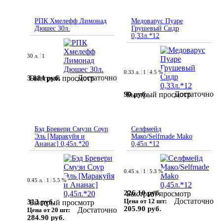
РПК Хмелефф Лимонад
Медоварус Пуаре
Дюшес 30л.
Грушевый Сидр
0,33л.*12
30 л.
1
0.33 л.
1
4.5 %
Достаточно
3 084 руб.
Быстрый просмотр
Достаточно
90 руб.
Быстрый просмотр
Бэд Бревери Смузи Соур
Селфмейд
Эль [Маракуйя и
Мако/Selfmade Mako
Ананас] 0,45л.*20
0,45л.*12
0.45 л.
1
5.3 %
0.45 л.
1
5.5 %
226.10 руб.
Быстрый просмотр
Достаточно
Цена от 12 шт:
313 руб.
Быстрый просмотр
205.90 руб.
Достаточно
Цена от 20 шт:
284.90 руб.