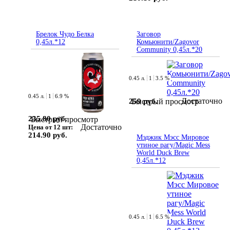
Брелок Чудо Белка
Заговор
0,45л.*12
Комьюнити/Zagovor
Community 0,45л.*20
0.45 л.
1
3.5 %
0.45 л.
1
6.9 %
Достаточно
259 руб.
Быстрый просмотр
235.80 руб.
Быстрый просмотр
Достаточно
Цена от 12 шт:
214.90 руб.
Мэджик Мэсс Мировое
утиное рагу/Magic Mess
World Duck Brew
0,45л.*12
0.45 л.
1
6.5 %