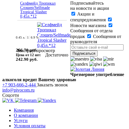
Подписывайтесь
Селфмейд Тропикал
Слэшер/Selfmade
на новости и акции
Tropical Slasher
Акции и
0,45л.*12
спецпредложения
Новости магазина
Сообщения от отдела
продаж
Сообщения от
0.45 л.
1
6.9 %
руководителя
266.70 руб.
Быстрый просмотр
Достаточно
Цена от 12 шт:
242.90 руб.
Чрезмерное употребление
алкоголя вредит Вашему здоровью
+7 903-666-2-444
Заказать звонок
info@pivocom.ru
Соцсети
Компания
О компании
Услуги
Условия оплаты