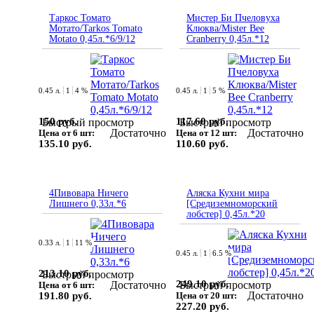
Таркос Томато
Мистер Би Пчеловуха
Мотато/Tarkos Tomato
Клюква/Mister Bee
Motato 0,45л.*6/9/12
Cranberry 0,45л.*12
0.45 л.
1
4 %
0.45 л.
1
5 %
150 руб.
117.60 руб.
Быстрый просмотр
Быстрый просмотр
Достаточно
Достаточно
Цена от 6 шт:
Цена от 12 шт:
135.10 руб.
110.60 руб.
4Пивовара Ничего
Аляска Кухни мира
Лишнего 0,33л.*6
[Средиземноморский
лобстер] 0,45л.*20
0.33 л.
1
11 %
0.45 л.
1
6.5 %
213.10 руб.
Быстрый просмотр
249.10 руб.
Достаточно
Быстрый просмотр
Цена от 6 шт:
Достаточно
191.80 руб.
Цена от 20 шт:
227.20 руб.