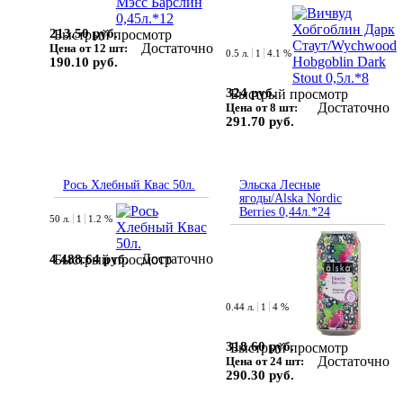
213.50 руб.
Быстрый просмотр
Достаточно
Цена от 12 шт:
0.5 л.
1
4.1 %
190.10 руб.
324 руб.
Быстрый просмотр
Достаточно
Цена от 8 шт:
291.70 руб.
Рось Хлебный Квас 50л.
Эльска Лесные
ягоды/Alska Nordic
Berries 0,44л.*24
50 л.
1
1.2 %
Достаточно
4 488.64 руб.
Быстрый просмотр
0.44 л.
1
4 %
318.60 руб.
Быстрый просмотр
Достаточно
Цена от 24 шт:
290.30 руб.