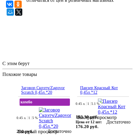
отличаться от цен в розничных магазинах
С этим берут
Похожие товары
Заговор Скрэтч/Zagovor
Панзер Красный Кот
Scratch 0,45л.*20
0,45л.*12
комбо
0.45 л.
1
5.1 %
193.30 руб.
Быстрый просмотр
0.45 л.
1
5 %
Достаточно
Цена от 12 шт:
176.20 руб.
Достаточно
210 руб.
Быстрый просмотр