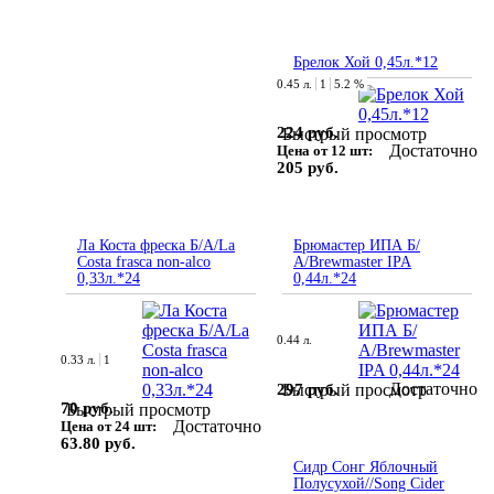
Брелок Хой 0,45л.*12
0.45 л.
1
5.2 %
224 руб.
Быстрый просмотр
Достаточно
Цена от 12 шт:
205 руб.
Ла Коста фреска Б/А/La
Брюмастер ИПА Б/
Costa frasca non-alco
А/Brewmaster IPA
0,33л.*24
0,44л.*24
0.44 л.
0.33 л.
1
Достаточно
297 руб.
Быстрый просмотр
70 руб.
Быстрый просмотр
Достаточно
Цена от 24 шт:
63.80 руб.
Сидр Сонг Яблочный
Полусухой//Song Cider