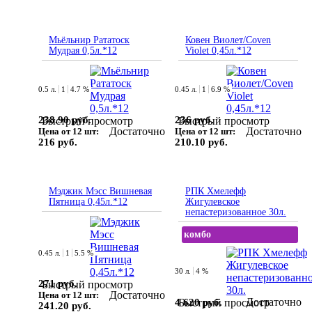
Мьёльнир Рататоск
Ковен Виолет/Coven
Мудрая 0,5л.*12
Violet 0,45л.*12
0.5 л.
1
4.7 %
0.45 л.
1
6.9 %
238.90 руб.
236 руб.
Быстрый просмотр
Быстрый просмотр
Достаточно
Достаточно
Цена от 12 шт:
Цена от 12 шт:
216 руб.
210.10 руб.
Мэджик Мэсс Вишневая
РПК Хмелефф
Пятница 0,45л.*12
Жигулевское
непастеризованное 30л.
комбо
0.45 л.
1
5.5 %
30 л.
4 %
271 руб.
Быстрый просмотр
Достаточно
Цена от 12 шт:
Достаточно
4 620 руб.
Быстрый просмотр
241.20 руб.