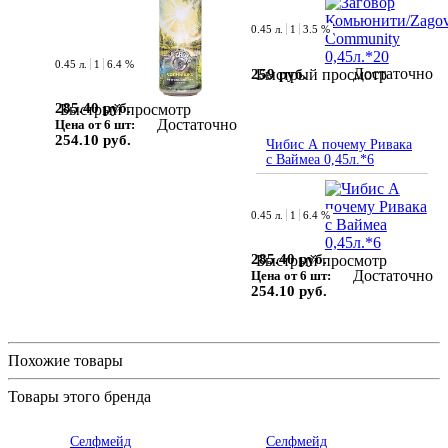
0.45 л.
1
3.5 %
0.45 л.
1
6.4 %
Достаточно
259 руб.
Быстрый просмотр
285.40 руб.
Быстрый просмотр
Достаточно
Цена от 6 шт:
254.10 руб.
Чибис А почему Ривака
с Ваймеа 0,45л.*6
0.45 л.
1
6.4 %
285.40 руб.
Быстрый просмотр
Достаточно
Цена от 6 шт:
254.10 руб.
Похожие товары
Товары этого бренда
Селфмейд
Селфмейд