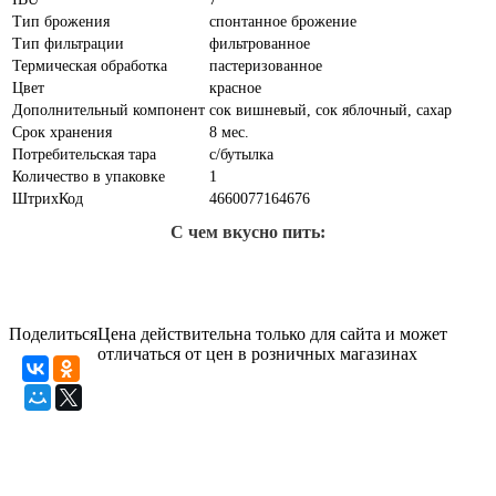
Тип брожения
спонтанное брожение
Тип фильтрации
фильтрованное
Термическая обработка
пастеризованное
Цвет
красное
Дополнительный компонент
сок вишневый, сок яблочный, сахар
Срок хранения
8 мес.
Потребительская тара
с/бутылка
Количество в упаковке
1
ШтрихКод
4660077164676
С чем вкусно пить:
Поделиться
Цена действительна только для сайта и может
отличаться от цен в розничных магазинах