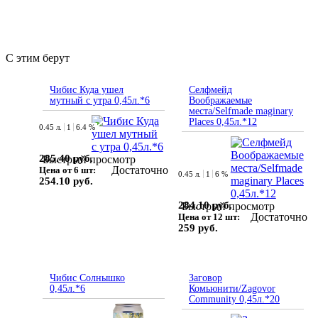
С этим берут
Чибис Куда ушел
Селфмейд
мутный с утра 0,45л.*6
Воображаемые
места/Selfmade maginary
Places 0,45л.*12
0.45 л.
1
6.4 %
285.40 руб.
Быстрый просмотр
Достаточно
Цена от 6 шт:
0.45 л.
1
6 %
254.10 руб.
284.10 руб.
Быстрый просмотр
Достаточно
Цена от 12 шт:
259 руб.
Чибис Солнышко
Заговор
0,45л.*6
Комьюнити/Zagovor
Community 0,45л.*20