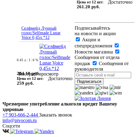
Достаточно
Цена от 12 шт:
261.20 руб.
Подписывайтесь
Селфмейд Лунный
голос/Selfmade Lunar
на новости и акции
Voice 0,45л.*12
Акции и
спецпредложения
Новости магазина
Сообщения от отдела
0.45 л.
1
6 %
продаж
Сообщения от
руководителя
284.10 руб.
Быстрый просмотр
Достаточно
Цена от 12 шт:
259 руб.
Чрезмерное употребление алкоголя вредит Вашему
здоровью
+7 903-666-2-444
Заказать звонок
info@pivocom.ru
Соцсети