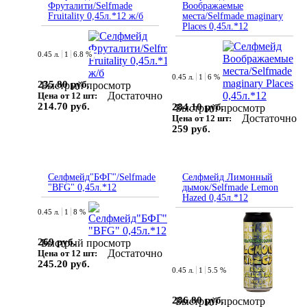
Фруталити/Selfmade
Воображаемые
Fruitality 0,45л.*12 ж/б
места/Selfmade maginary
Places 0,45л.*12
0.45 л.
1
6.8 %
0.45 л.
1
6 %
235.80 руб.
Быстрый просмотр
Достаточно
Цена от 12 шт:
214.70 руб.
284.10 руб.
Быстрый просмотр
Достаточно
Цена от 12 шт:
259 руб.
Селфмейд"БФГ"/Selfmade
Селфмейд Лимонный
"BFG" 0,45л.*12
дымок/Selfmade Lemon
Hazed 0,45л.*12
0.45 л.
1
8 %
269 руб.
Быстрый просмотр
Достаточно
Цена от 12 шт:
245.20 руб.
0.45 л.
1
5.5 %
286.80 руб.
Быстрый просмотр