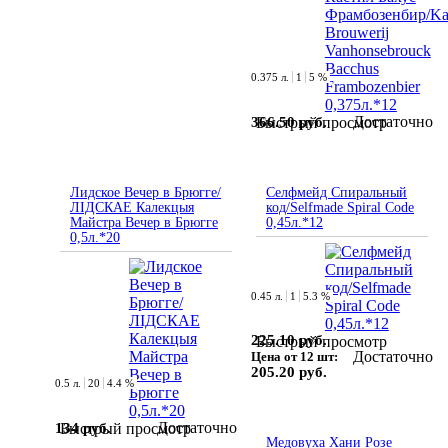
0.375 л.
1
5 %
Достаточно
366.50 руб.
Быстрый просмотр
Лидское Вечер в Брюгге/
Селфмейд Спиральный
ЛІДСКАЕ Калекцыя
код/Selfmade Spiral Code
Майстра Вечер в Брюгге
0,45л.*12
0,5л.*20
0.45 л.
1
5.3 %
225.10 руб.
Быстрый просмотр
Достаточно
Цена от 12 шт:
205.20 руб.
0.5 л.
20
4.4 %
Достаточно
134 руб.
Быстрый просмотр
Медовуха Хани Розе