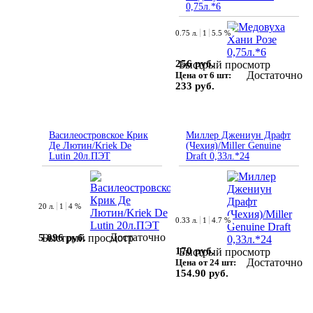
0,75л.*6
0.75 л.
1
5.5 %
256 руб.
Быстрый просмотр
Достаточно
Цена от 6 шт:
233 руб.
Василеостровское Крик
Миллер Джениун Драфт
Де Лютин/Kriek De
(Чехия)/Miller Genuine
Lutin 20л.ПЭТ
Draft 0,33л.*24
20 л.
1
4 %
0.33 л.
1
4.7 %
Достаточно
5 096 руб.
Быстрый просмотр
170 руб.
Быстрый просмотр
Достаточно
Цена от 24 шт:
154.90 руб.