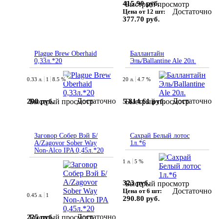
415.90 руб.
Быстрый просмотр
Достаточно
Цена от 12 шт:
377.70 руб.
Plague Brew Oberhaid
Баллантайн
0,33л.*20
Эль/Ballantine Ale 20л.
0.33 л.
1
8.5 %
20 л.
4.7 %
Достаточно
Достаточно
208 руб.
5 814.61 руб.
Быстрый просмотр
Быстрый просмотр
Заговор Собер Вэй Б/
Сахрай Белый лотос
А/Zagovor Sober Way
1л.*6
Non-Alco IPA 0,45л.*20
1 л.
5 %
323 руб.
Быстрый просмотр
Достаточно
Цена от 6 шт:
0.45 л.
1
290.80 руб.
Достаточно
225 руб.
Быстрый просмотр