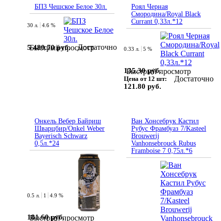
БПЗ Чешское Белое 30л.
Роял Черная
Смородина/Royal Black
Currant 0,33л.*12
30 л.
4.6 %
Достаточно
5 480.70 руб.
Быстрый просмотр
0.33 л.
5 %
135.30 руб.
Быстрый просмотр
Достаточно
Цена от 12 шт:
121.80 руб.
Онкель Вебер Байриш
Ван Хонсебрук Кастил
Шварцбир/Onkel Weber
Рубус Фрамбуаз 7/Kasteel
Bayerisch Schwarz
Brouwerij
0,5л.*24
Vanhonsebrouck Rubus
Framboise 7 0,75л.*6
0.5 л.
1
4.9 %
181.60 руб.
Быстрый просмотр