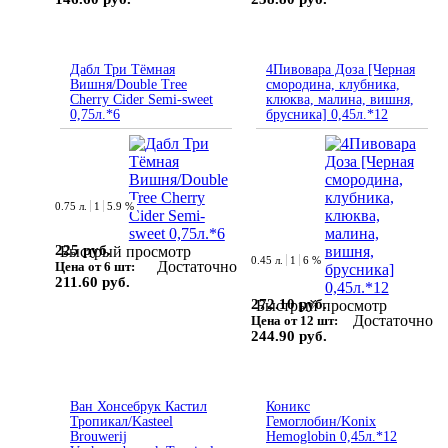
Дабл Три Тёмная
4Пивовара Доза [Черная
Вишня/Double Tree
смородина, клубника,
Cherry Cider Semi-sweet
клюква, малина, вишня,
0,75л.*6
брусника] 0,45л.*12
0.75 л.
1
5.9 %
225 руб.
Быстрый просмотр
0.45 л.
1
6 %
Достаточно
Цена от 6 шт:
211.60 руб.
272.10 руб.
Быстрый просмотр
Достаточно
Цена от 12 шт:
244.90 руб.
Ван Хонсебрук Кастил
Коникс
Тропикал/Kasteel
Гемоглобин/Konix
Brouwerij
Hemoglobin 0,45л.*12