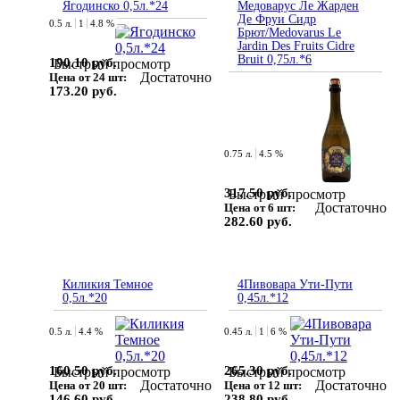
Ягодинско 0,5л.*24
Медоварус Ле Жарден
Де Фруи Сидр
0.5 л.
1
4.8 %
Брют/Medovarus Le
Jardin Des Fruits Cidre
Bruit 0,75л.*6
190.10 руб.
Быстрый просмотр
Достаточно
Цена от 24 шт:
173.20 руб.
0.75 л.
4.5 %
317.50 руб.
Быстрый просмотр
Достаточно
Цена от 6 шт:
282.60 руб.
Киликия Темное
4Пивовара Ути-Пути
0,5л.*20
0,45л.*12
0.5 л.
4.4 %
0.45 л.
1
6 %
160.50 руб.
265.30 руб.
Быстрый просмотр
Быстрый просмотр
Достаточно
Достаточно
Цена от 20 шт:
Цена от 12 шт:
146.60 руб.
238.80 руб.