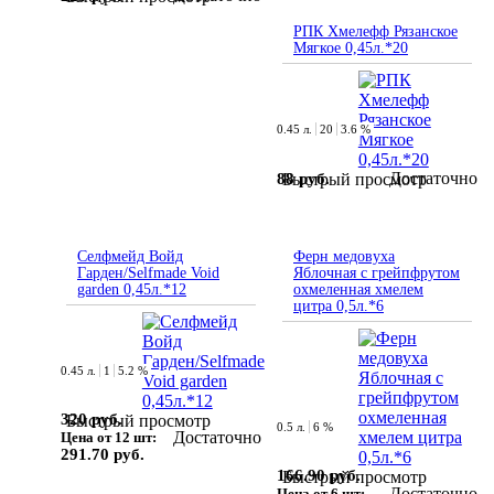
РПК Хмелефф Рязанское
Мягкое 0,45л.*20
0.45 л.
20
3.6 %
Достаточно
88 руб.
Быстрый просмотр
Селфмейд Войд
Ферн медовуха
Гарден/Selfmade Void
Яблочная с грейпфрутом
garden 0,45л.*12
охмеленная хмелем
цитра 0,5л.*6
0.45 л.
1
5.2 %
320 руб.
Быстрый просмотр
0.5 л.
6 %
Достаточно
Цена от 12 шт:
291.70 руб.
166.90 руб.
Быстрый просмотр
Достаточно
Цена от 6 шт: