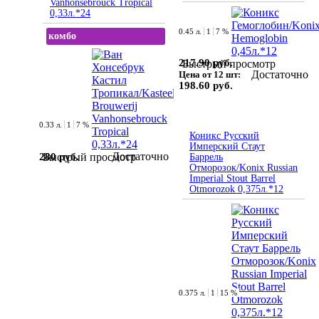
Vanhonsebrouck Tropical
0,33л.*24
0.45 л.
1
7 %
комбо
217.90 руб.
Быстрый просмотр
Достаточно
Цена от 12 шт:
198.60 руб.
0.33 л.
1
7 %
Коникс Русский
Имперский Стаут
Достаточно
280 руб.
Быстрый просмотр
Баррель
Отморозок/Konix Russian
Imperial Stout Barrel
Otmorozok 0,375л.*12
0.375 л.
1
15 %