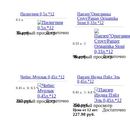
Пилигрим 0,5л.*12
Панзер"Оригамика
Стоут/Panzer Origamika
0.5 л.
Stout 0,33л.*12
Достаточно
35 руб.
Быстрый просмотр
0.33 л.
1
Достаточно
96 руб.
Быстрый просмотр
Чибис Мурлык 0,45л.*12
Панзер Индиа Пэйл Эль
0,45л.*12
0.45 л.
6
6.5 %
0.45 л.
1
6.8 %
Достаточно
237 руб.
Быстрый просмотр
250 руб.
Быстрый просмотр
Достаточно
Цена от 12 шт:
227.90 руб.