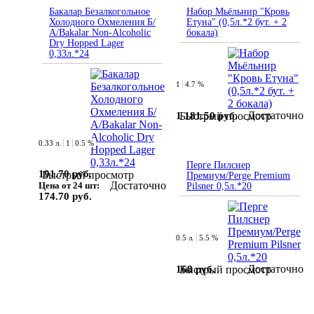
Бакалар Безалкогольное
Набор Мьёльнир "Кровь
Холодного Охмеления Б/
Етуна" (0,5л.*2 бут. + 2
А/Bakalar Non-Alcoholic
бокала)
Dry Hopped Lager
0,33л.*24
1
4.7 %
Достаточно
1 181.50 руб.
Быстрый просмотр
0.33 л.
1
0.5 %
Перге Пилснер
191.70 руб.
Быстрый просмотр
Премиум/Perge Premium
Достаточно
Цена от 24 шт:
Pilsner 0,5л.*20
174.70 руб.
0.5 л.
5.5 %
Достаточно
168 руб.
Быстрый просмотр