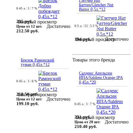
Глетчер Нат
Баттер/Gletcher Nut
0.45 л.
1
7 %
Butter 0,5л.*12
235 руб.
Быстрый просмотр
Достаточно
Цена от 12 шт:
0.5 л.
12
5.5 %
212.50 руб.
Достаточно
194 руб.
Быстрый просмотр
Товары этого бренда
Брелок Рамонский
туман 0,45л.*12
Салденс Апельсин
ИПА/Saldens Orange IPA
0.45 л.
1
6 %
0,45л.*20
218.50 руб.
Быстрый просмотр
Достаточно
Цена от 12 шт:
199.10 руб.
0.45 л.
1
7 %
231 руб.
Быстрый просмотр
Достаточно
Цена от 20 шт:
210.40 руб.