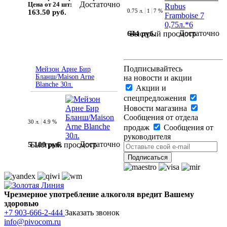
Достаточно
Цена от 24 шт:
0.75 л.
1
7 %
163.50 руб.
Достаточно
644 руб.
Быстрый просмотр
Подписывайтесь
Мейзон Арне Бир
Бланш/Maison Arne
на новости и акции
Blanche 30л.
Акции и
спецпредложения
Новости магазина
Сообщения от отдела
30 л.
4.9 %
продаж
Сообщения от
руководителя
Достаточно
5 100 руб.
Быстрый просмотр
Чрезмерное употребление алкоголя вредит Вашему
здоровью
+7 903-666-2-444
Заказать звонок
info@pivocom.ru