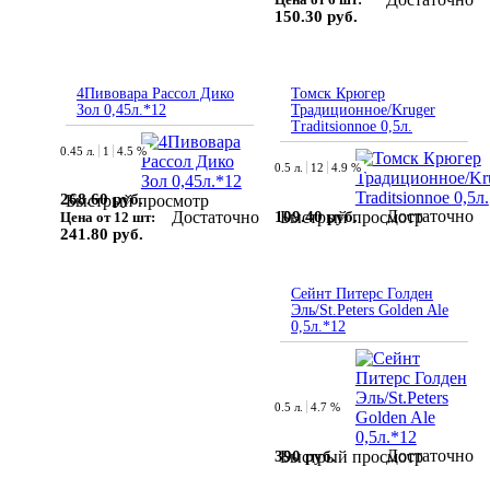
150.30 руб.
4Пивовара Рассол Дико
Томск Крюгер
Зол 0,45л.*12
Традиционное/Kruger
Traditsionnoe 0,5л.
0.45 л.
1
4.5 %
0.5 л.
12
4.9 %
268.60 руб.
Быстрый просмотр
Достаточно
Достаточно
109.40 руб.
Быстрый просмотр
Цена от 12 шт:
241.80 руб.
Сейнт Питерс Голден
Эль/St.Peters Golden Ale
0,5л.*12
0.5 л.
4.7 %
Достаточно
390 руб.
Быстрый просмотр