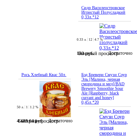
Сидр Василеостровское
Игристый Полусладкий
0,33л.*12
0.33 л.
12
4.7 %
Достаточно
133 руб.
Быстрый просмотр
Рось Хлебный Квас 50л.
Бэд Бревери Смузи Соур
Эль [Малина, черная
смородина и мед]/BAD
Brewery Smoothie Sour
Ale [Raspberry, black
currant and honey]
0,45л.*20
50 л.
1
1.2 %
Достаточно
4 488.64 руб.
Быстрый просмотр