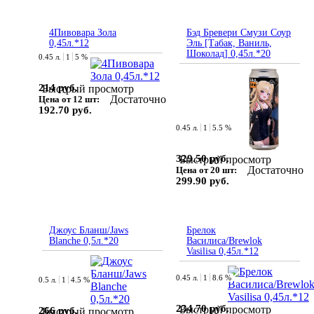
4Пивовара Зола
Бэд Бревери Смузи Соур
0,45л.*12
Эль [Табак, Ваниль,
Шоколад] 0,45л.*20
0.45 л.
1
5 %
214 руб.
Быстрый просмотр
Достаточно
Цена от 12 шт:
192.70 руб.
0.45 л.
1
5.5 %
329.50 руб.
Быстрый просмотр
Достаточно
Цена от 20 шт:
299.90 руб.
Джоус Бланш/Jaws
Брелок
Blanche 0,5л.*20
Василиса/Brewlok
Vasilisa 0,45л.*12
0.45 л.
1
8.6 %
0.5 л.
1
4.5 %
234.70 руб.
Быстрый просмотр
266 руб.
Быстрый просмотр