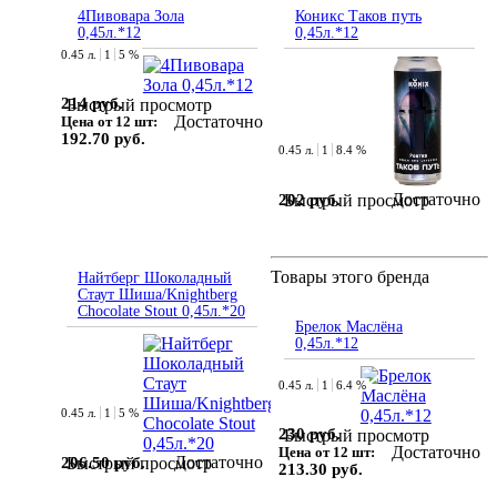
4Пивовара Зола
Коникс Таков путь
0,45л.*12
0,45л.*12
0.45 л.
1
5 %
214 руб.
Быстрый просмотр
Достаточно
Цена от 12 шт:
192.70 руб.
0.45 л.
1
8.4 %
Достаточно
202 руб.
Быстрый просмотр
Товары этого бренда
Найтберг Шоколадный
Стаут Шиша/Knightberg
Chocolate Stout 0,45л.*20
Брелок Маслёна
0,45л.*12
0.45 л.
1
6.4 %
0.45 л.
1
5 %
230 руб.
Быстрый просмотр
Достаточно
Цена от 12 шт:
Достаточно
206.50 руб.
Быстрый просмотр
213.30 руб.