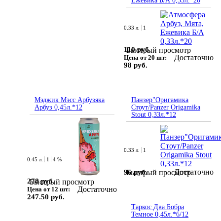
Ежевика Б/А 0,33л.*20
0.33 л.
1
110 руб.
Быстрый просмотр
Достаточно
Цена от 20 шт:
98 руб.
Мэджик Мэсс Арбузяка
Панзер"Оригамика
Арбуз 0,45л.*12
Стоут/Panzer Origamika
Stout 0,33л.*12
0.33 л.
1
0.45 л.
1
4 %
Достаточно
96 руб.
Быстрый просмотр
278 руб.
Быстрый просмотр
Достаточно
Цена от 12 шт:
247.50 руб.
Таркос Два Бобра
Темное 0,45л.*6/12