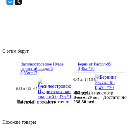
С этим берут
Василеостровское Пуаре
Бёрнинг Рассол-95
игристый сладкий
0,45л.*20
0,33л.*12
0.45 л.
1
5.5 %
0.33 л.
12
4.7 %
262 руб.
Быстрый просмотр
Достаточно
Цена от 20 шт:
Достаточно
134 руб.
Быстрый просмотр
238.50 руб.
Похожие товары