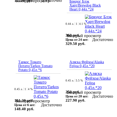
Достаточно
117.80 руб.
Быстрый просмотр
Брюдог Блэк
Харт/Brewdog Black
Heart 0,44л.*24
0.44 л.
1
4.1 %
360 руб.
Быстрый просмотр
Достаточно
Цена от 24 шт:
329.50 руб.
Таркос Томато
Аляска Фейхоа/Alaska
Потато/Tarkos Tomato
Feijoa 0,45л.*20
Potato 0,45л.*6
0.45 л.
5.5 %
0.45 л.
1
4 %
250 руб.
Быстрый просмотр
Достаточно
Цена от 20 шт:
227.90 руб.
161.20 руб.
Быстрый просмотр
Достаточно
Цена от 6 шт:
148.40 руб.