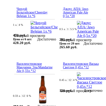
Чирдэй
Джоус АПА/ Jaws
Бельгийское/Cheerday
American Pale Ale
Belgian 1л.*6
0,5л.*20
1 л.
4 %
0.5 л.
1
5.5 %
470 руб.
Быстрый просмотр
Достаточно
Цена от 6 шт:
295 руб.
Быстрый просмотр
428.20 руб.
Достаточно
Цена от 20 шт:
265.60 руб.
Василеостровское
Василеостровское Васька
Мандарин Эль/Mandarine
Светлое 0,45л.*12
Ale 0,33л.*12
0.45 л.
12
4 %
Достаточно
129 руб.
Быстрый просмотр
0.33 л.
12
6 %