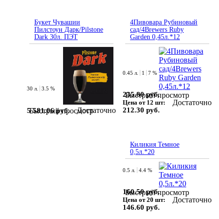
Букет Чувашии
4Пивовара Рубиновый
Пилстоун Дарк/Pilstone
сад/4Brewers Ruby
Dark 30л. ПЭТ
Garden 0,45л.*12
0.45 л.
1
7 %
30 л.
3.5 %
235.80 руб.
Быстрый просмотр
Достаточно
Цена от 12 шт:
Достаточно
212.30 руб.
5 581.06 руб.
Быстрый просмотр
Киликия Темное
0,5л.*20
0.5 л.
4.4 %
160.50 руб.
Быстрый просмотр
Достаточно
Цена от 20 шт:
146.60 руб.