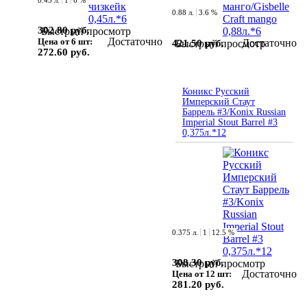
0.45 л.
1
6 %
0.88 л.
3.6 %
302.80 руб.
Быстрый просмотр
Достаточно
Цена от 6 шт:
Достаточно
421.50 руб.
Быстрый просмотр
272.60 руб.
Коникс Русский
Имперский Стаут
Баррель #3/Konix Russian
Imperial Stout Barrel #3
0,375л.*12
0.375 л.
1
12.5 %
308.30 руб.
Быстрый просмотр
Достаточно
Цена от 12 шт:
281.20 руб.