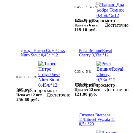
0.45 л.
1
4.7 %
129.30 руб.
Быстрый просмотр
Достаточно
Цена от 6 шт:
119.10 руб.
Джоус Нитро Стаут/Jaws
Роял Вишня/Royal
Nitro Stout 0,45л.*12
Cherry 0,33л.*12
0.33 л.
5 %
0.45 л.
1
6 %
135.30 руб.
Быстрый просмотр
Достаточно
Цена от 12 шт:
285 руб.
Быстрый просмотр
121.80 руб.
Достаточно
Цена от 12 шт:
256.60 руб.
Литовел Вызрала
11/Litovel Vyzrala 11
0,5л.*20