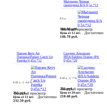
Мьёльнир Черная
смородина Б/А 0,5л.*12
0.5 л.
160.80 руб.
Быстрый просмотр
Достаточно
Цена от 12 шт:
146.70 руб.
Панзер Кетч Ап
Салденс Апельсин
Паприка/Panzer Catch Up
ИПА/Saldens Orange IPA
Paprika 0,45л.*12
0,45л.*20
0.45 л.
1
7 %
0.45 л.
1
4.6 %
231 руб.
Быстрый просмотр
Достаточно
Цена от 20 шт:
255 руб.
Быстрый просмотр
210.40 руб.
Достаточно
Цена от 12 шт:
232.50 руб.