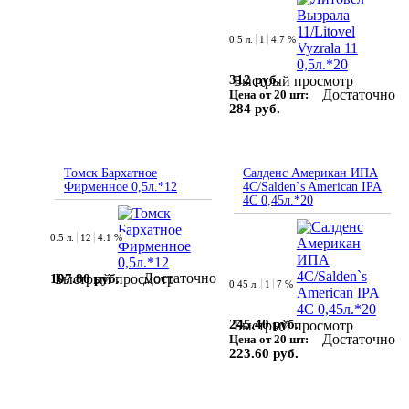
0.5 л.
1
4.7 %
312 руб.
Быстрый просмотр
Достаточно
Цена от 20 шт:
284 руб.
Томск Бархатное
Салденс Американ ИПА
Фирменное 0,5л.*12
4С/Salden`s American IPA
4C 0,45л.*20
0.5 л.
12
4.1 %
Достаточно
107.80 руб.
Быстрый просмотр
0.45 л.
1
7 %
245.40 руб.
Быстрый просмотр
Достаточно
Цена от 20 шт:
223.60 руб.