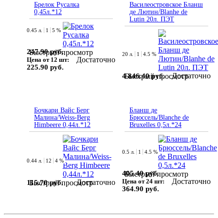
Брелок Русалка
Василеостровское Бланш
0,45л.*12
де Лютин/Blanhe de
Lutin 20л. ПЭТ
0.45 л.
1
5 %
247.90 руб.
Быстрый просмотр
20 л.
1
4.5 %
Достаточно
Цена от 12 шт:
225.90 руб.
Достаточно
4 846.40 руб.
Быстрый просмотр
Бочкари Вайс Берг
Бланш де
Малина/Weiss-Berg
Брюссель/Blanche de
Himbeere 0,44л.*12
Bruxelles 0,5л.*24
0.5 л.
1
4.5 %
0.44 л.
12
4 %
405.40 руб.
Быстрый просмотр
Достаточно
Цена от 24 шт:
Достаточно
115.70 руб.
Быстрый просмотр
364.90 руб.