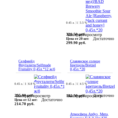
0.45 л.
1
5.5 %
329.50 руб.
Быстрый просмотр
Достаточно
Цена от 20 шт:
299.90 руб.
Селфмейд
Славянское солнце
Фруталити/Selfmade
Бретцель/Bretzel
Fruitality 0,45л.*12 ж/б
0,45л.*20
0.45 л.
1
6.8 %
0.45 л.
1
4.5 %
235.80 руб.
Достаточно
142.50 руб.
Быстрый просмотр
Быстрый просмотр
Достаточно
Цена от 12 шт:
214.70 руб.
Атмосфера Арбуз, Мята,