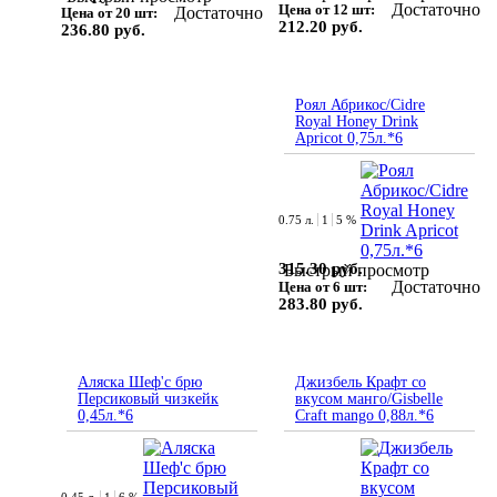
Достаточно
Цена от 12 шт:
Достаточно
Цена от 20 шт:
212.20 руб.
236.80 руб.
Роял Абрикос/Cidre
Royal Honey Drink
Apricot 0,75л.*6
0.75 л.
1
5 %
315.30 руб.
Быстрый просмотр
Достаточно
Цена от 6 шт:
283.80 руб.
Аляска Шеф'с брю
Джизбель Крафт со
Персиковый чизкейк
вкусом манго/Gisbelle
0,45л.*6
Craft mango 0,88л.*6