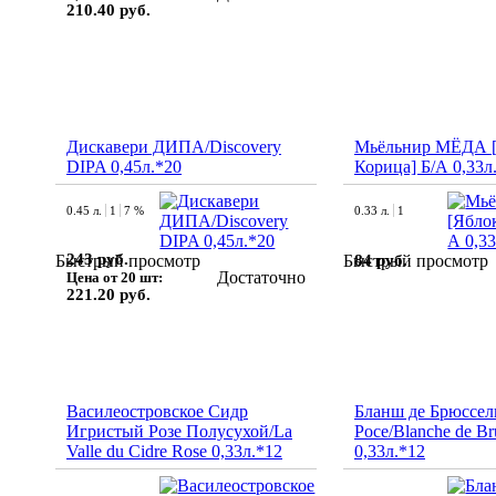
210.40 руб.
Дискавери ДИПА/Discovery
Мьёльнир МЁДА [
DIPA 0,45л.*20
Корица] Б/А 0,33л
0.45 л.
1
7 %
0.33 л.
1
243 руб.
84 руб.
Быстрый просмотр
Быстрый просмотр
Достаточно
Цена от 20 шт:
221.20 руб.
Василеостровское Сидр
Бланш де Брюссел
Игристый Розе Полусухой/La
Росе/Blanche de Br
Valle du Cidre Rose 0,33л.*12
0,33л.*12