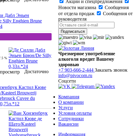
Акции и спецпредложения
Новости магазина
Сообщения
от отдела продаж
Сообщения от
и Дабл Эньен
руководителя
 Silly Enghien Brune
24
Чрезмерное употребление
7.5 %
алкоголя вредит Вашему
здоровью
+7 903-666-2-444
Заказать звонок
Достаточно
просмотр
info@pivocom.ru
Соцсети
зенбрук Кастил Кюве
/Kasteel Brouwerij
Компания
ebrouck Cuvee du
О компании
 0,75л.*12
Услуги
Условия оплаты
Сотрудники
Вакансии
Информация