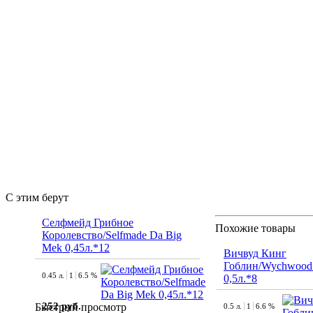
С этим берут
Селфмейд Грибное
Похожие товары
Королевство/Selfmade Da Big
Mek 0,45л.*12
Вичвуд Кинг
Гоблин/Wychwood 
0.45 л.
1
6.5 %
0,5л.*8
252 руб.
Быстрый просмотр
0.5 л.
1
6.6 %