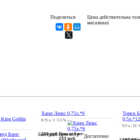
Поделиться
Цена действительна толь
магазинах
Хани Люкс 0,75л.*6
Томск Б
King Goblin
0,5л.*12
0.75 л.
1
5.5 %
0.5 л.
12
256 руб.
Цена от 6 шт:
Быстрый просмотр
Достаточно
233 руб.
107.80 р
Быстрый 