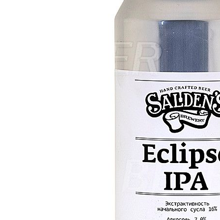
дистанционную торговлю;
доставка товара не производится,
оплата товара происходит
непосредственно в магазине
Золотая Линия. Все материалы,
размещенные на сайте, носят
информационный характер и не
являются рекламой. Информация,
размещённая на сайте, носит
ознакомительный характер и не
является публичной офертой по
смыслу ст. 437 ГК РФ. Цены
товаров в магазине могут
отличаться от цены, указанной на
сайте.