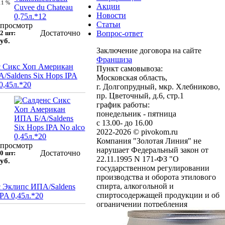
11 %
Акции
Новости
Статьи
просмотр
Достаточно
2 шт:
Вопрос-ответ
уб.
Заключение договора на сайте
Франшиза
с Сикс Хоп Американ
Пункт самовывоза:
/Saldens Six Hops IPA
Московская область,
0,45л.*20
г. Долгопрудный, мкр. Хлебниково,
пр. Цветочный, д.6, стр.1
график работы:
понедельник - пятница
с 13.00- до 16.00
2022-2026 © pivokom.ru
Компания "Золотая Линия" не
просмотр
нарушает Федеральный закон от
Достаточно
0 шт:
22.11.1995 N 171-ФЗ "О
уб.
государственном регулировании
производства и оборота этилового
спирта, алкогольной и
 Эклипс ИПА/Saldens
спиртосодержащей продукции и об
IPA 0,45л.*20
ограничении потребления
(распития) алкогольной
продукции": мы не осуществляем