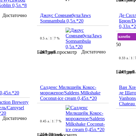
Достаточно
Джоус Сомнамбула/Jaws
Де Силл
Somnambula 0,5л.*20
Брюн/De
0,33л.*
комбо
0.5 л.
1
7 %
50
Достаточно
267 руб.
Быстрый просмотр
0.33 л.
1
241 руб.
Быстрый 
Салденс Милкшейк Кокос-
Ван Хон
0,45л.*20
мороженое/Saldens Milkshake
де Шато
Coconut-ice cream 0,45л.*20
Vanhons
Chateau
Достаточно
0.45 л.
1
7 %
250.70 руб.
Быстрый просмотр