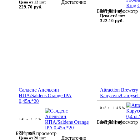
Достаточно
Цена от 12 шт:
229.70 руб.
357.80 руб.
Быстрый просмотр
Цена от 8 шт:
322.10 руб.
Салденс Апельсин
Attraction Brewery
ИПА/Saldens Orange IPA
Карусель/Caroysel 
0,45л.*20
0.45 л.
1
4.5 %
0.45 л.
1
7 %
142.50 руб.
Быстрый просмотр
231 руб.
Быстрый просмотр
Достаточно
Цена от 20 шт: