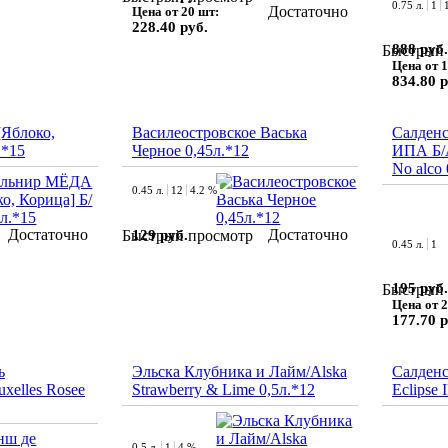
0.75 л.
1
Достаточно
Цена от 20 шт:
228.40 руб.
888 руб.
Быстрый 
Цена от 1
834.80 р
Яблоко,
Василеостровское Васька
Салден
.*15
Черное 0,45л.*12
ИПА Б/А
No alco 
0.45 л.
12
4.2 %
Достаточно
Достаточно
129 руб.
Быстрый просмотр
0.45 л.
1
195 руб.
Быстрый 
Цена от 2
177.70 р
ь
Эльска Клубника и Лайм/Alska
Салденс
uxelles Rosee
Strawberry & Lime 0,5л.*12
Eclipse 
0.5 л.
1
4 %