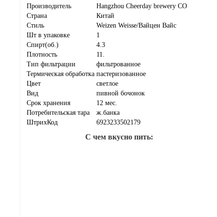
Производитель
Hangzhou Cheerday brewery CO
Страна
Китай
Стиль
Weizen Weisse/Вайцен Вайс
Шт в упаковке
1
Спирт(об.)
4.3
Плотность
11.
Тип фильтрации
фильтрованное
Термическая обработка
пастеризованное
Цвет
светлое
Вид
пивной бочонок
Срок хранения
12 мес.
Потребительская тара
ж.банка
ШтрихКод
6923233502179
С чем вкусно пить: