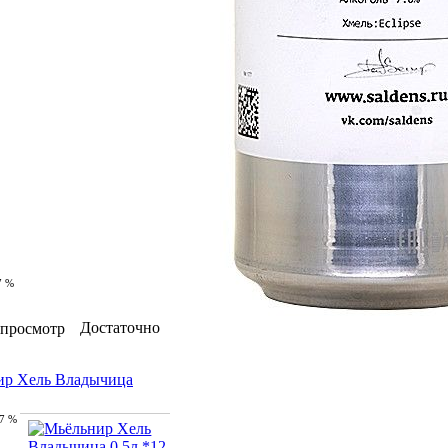
7 %
Достаточно
просмотр
ир Хель Владычица
.7 %