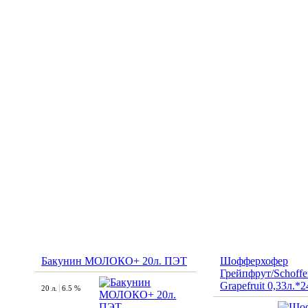
Бакунин МОЛОКО+ 20л. ПЭТ
Шофферхофер
Грейпфрут/Schoffe
Grapefruit 0,33л.*2
20 л.
6.5 %