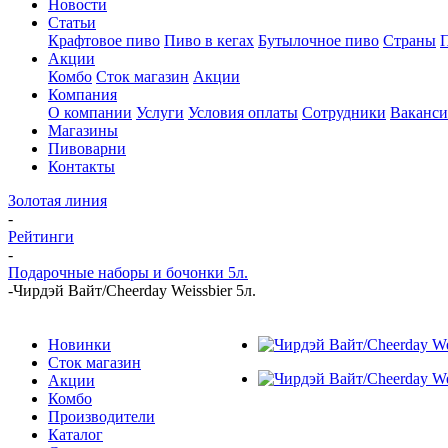
Новости
Статьи
Крафтовое пиво
Пиво в кегах
Бутылочное пиво
Страны
Акции
Комбо
Сток магазин
Акции
Компания
О компании
Услуги
Условия оплаты
Сотрудники
Ваканс
Магазины
Пивоварни
Контакты
Золотая линия
-
Рейтинги
-
Подарочные наборы и бочонки 5л.
-
Чирдэй Вайт/Cheerday Weissbier 5л.
Новинки
Сток магазин
Акции
Комбо
Производители
Каталог