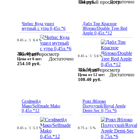
Достаточно
134 руб.
Быстрый просмотр
Чибис Куда ушел
Дабл Три Красное
мутный с утра 0,45л.*6
Яблоко/Double Tree Red
Apple 0,45л.*12
0.45 л.
1
6.4 %
285.40 руб.
Быстрый просмотр
0.45 л.
1
5.6 %
Достаточно
Цена от 6 шт:
254.10 руб.
116.50 руб.
Быстрый просмотр
Достаточно
Цена от 12 шт:
108.40 руб.
Селфмейд
Роял Яблоко
Мако/Selfmade Mako
Полусухой/Royal Apple
0,45л.*12
Demi-Sec 0,75л.*6
0.45 л.
1
5.3 %
0.75 л.
5 %