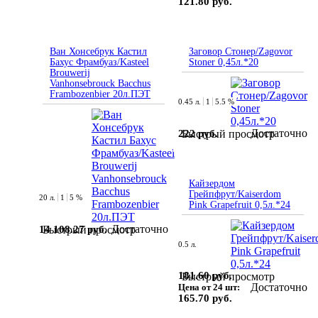
121.80 руб.
Ван Хонсебрук Кастил
Заговор Стонер/Zagovor
Бахус Фрамбуаз/Kasteel
Stoner 0,45л.*20
Brouwerij
Vanhonsebrouck Bacchus
Frambozenbier 20л.ПЭТ
0.45 л.
1
5.5 %
Достаточно
222 руб.
Быстрый просмотр
Кайзердом
Грейпфрут/Kaiserdom
20 л.
1
5 %
Pink Grapefruit 0,5л.*24
Достаточно
14 108.27 руб.
Быстрый просмотр
0.5 л.
181.60 руб.
Быстрый просмотр
Достаточно
Цена от 24 шт:
165.70 руб.