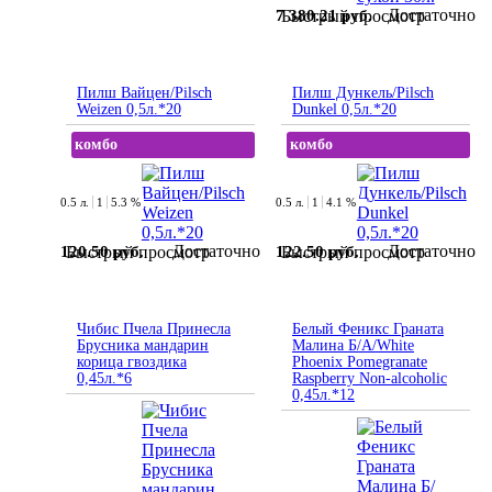
Достаточно
7 380.21 руб.
Быстрый просмотр
Пилш Вайцен/Pilsch
Пилш Дункель/Pilsch
Weizen 0,5л.*20
Dunkel 0,5л.*20
комбо
комбо
0.5 л.
1
5.3 %
0.5 л.
1
4.1 %
Достаточно
Достаточно
120.50 руб.
122.50 руб.
Быстрый просмотр
Быстрый просмотр
Чибис Пчела Принесла
Белый Феникс Граната
Брусника мандарин
Малина Б/А/White
корица гвоздика
Phoenix Pomegranate
0,45л.*6
Raspberry Non-alcoholic
0,45л.*12