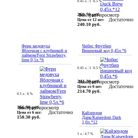
0.45 л.
1
6.5 %
269.70 руб.
Быстрый просмотр
Достаточно
Цена от 12 шт:
240.10 руб.
Ферн медовуха
Чибис Фрутбир
Яблочная с клубникой и
Вишневый код 0,45л.*6
лаймом/Fern Strawberry,
lime 0,5л.*6
0.45 л.
1
6.5 %
241.20 руб.
Быстрый просмотр
Достаточно
Цена от 6 шт:
214.70 руб.
0.5 л.
6 %
166.90 руб.
Быстрый просмотр
Достаточно
Цена от 6 шт:
Кайзердом
150.30 руб.
Дарк/Kaiserdom Dark
1,0л.*12
1 л.
4.7 %