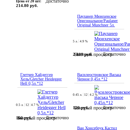
Достаточно
Цена от 20 шт:
214.80 руб.
Пауланер Мюнхенское
Оригинальное/Paulaner
Original Munchner 5л.
5 л.
4.9 %
Достаточно
2 800 руб.
Быстрый просмотр
Глетчер Хайдеггер
Василеостровское Васька
Хель/Gletcher Heidegger
Черное 0,45л.*12
Hell 0,5л.*12
0.45 л.
12
4.2 %
0.5 л.
12
4.7 %
Достаточно
129 руб.
Быстрый просмотр
Достаточно
160 руб.
Быстрый просмотр
Ван Хонсебрук Кастил