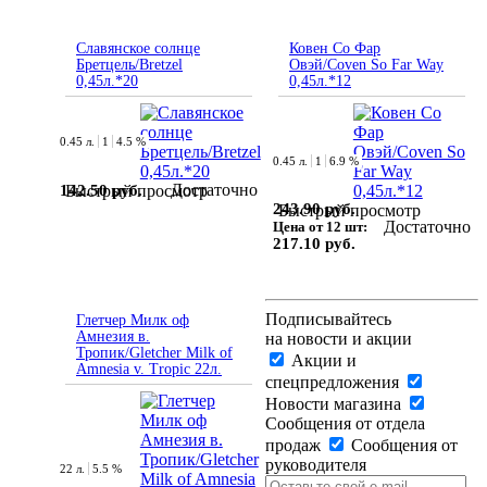
Славянское солнце
Ковен Со Фар
Бретцель/Bretzel
Овэй/Coven So Far Way
0,45л.*20
0,45л.*12
0.45 л.
1
4.5 %
0.45 л.
1
6.9 %
Достаточно
142.50 руб.
Быстрый просмотр
243.90 руб.
Быстрый просмотр
Достаточно
Цена от 12 шт:
217.10 руб.
Подписывайтесь
Глетчер Милк оф
Амнезия в.
на новости и акции
Тропик/Gletcher Milk of
Акции и
Amnesia v. Tropic 22л.
спецпредложения
Новости магазина
Сообщения от отдела
продаж
Сообщения от
руководителя
22 л.
5.5 %