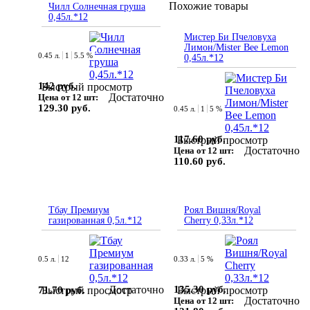
Похожие товары
Чилл Солнечная груша
0,45л.*12
Мистер Би Пчеловуха
Лимон/Mister Bee Lemon
0.45 л.
1
5.5 %
0,45л.*12
142 руб.
Быстрый просмотр
Достаточно
Цена от 12 шт:
129.30 руб.
0.45 л.
1
5 %
117.60 руб.
Быстрый просмотр
Достаточно
Цена от 12 шт:
110.60 руб.
Тбау Премиум
Роял Вишня/Royal
газированная 0,5л.*12
Cherry 0,33л.*12
0.5 л.
12
0.33 л.
5 %
Достаточно
135.30 руб.
71.70 руб.
Быстрый просмотр
Быстрый просмотр
Достаточно
Цена от 12 шт: