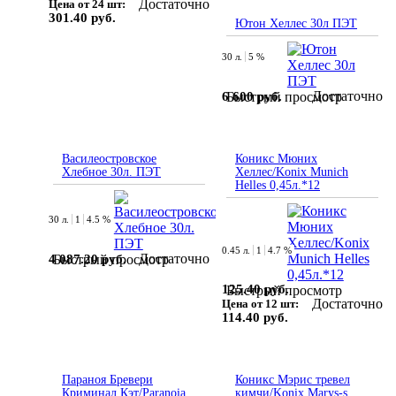
Достаточно
Цена от 24 шт:
301.40 руб.
Ютон Хеллес 30л ПЭТ
30 л.
5 %
Достаточно
6 600 руб.
Быстрый просмотр
Василеостровское
Коникс Мюних
Хлебное 30л. ПЭТ
Хеллес/Konix Munich
Helles 0,45л.*12
30 л.
1
4.5 %
0.45 л.
1
4.7 %
Достаточно
4 087.20 руб.
Быстрый просмотр
125.40 руб.
Быстрый просмотр
Достаточно
Цена от 12 шт:
114.40 руб.
Параноя Бревери
Коникс Мэрис тревел
Криминал Кэт/Paranoia
кимчи/Konix Marys-s