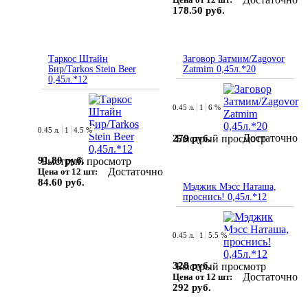
178.50 руб.
Таркос Штайн
Заговор Затмим/Zagovor
Бир/Tarkos Stein Beer
Zatmim 0,45л.*20
0,45л.*12
0.45 л.
1
6 %
0.45 л.
1
4.5 %
Достаточно
279 руб.
Быстрый просмотр
91.80 руб.
Быстрый просмотр
Достаточно
Цена от 12 шт:
84.60 руб.
Мэджик Мэсс Наташа,
проснись! 0,45л.*12
0.45 л.
1
5.5 %
328 руб.
Быстрый просмотр
Достаточно
Цена от 12 шт:
292 руб.