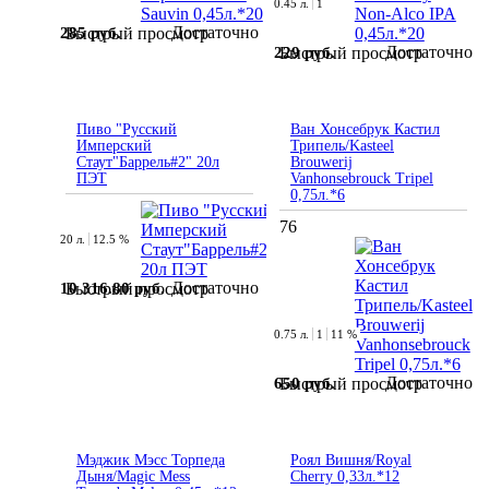
0.45 л.
1
Достаточно
285 руб.
Быстрый просмотр
Достаточно
229 руб.
Быстрый просмотр
Пиво "Русский
Ван Хонсебрук Кастил
Имперский
Трипель/Kasteel
Стаут"Баррель#2" 20л
Brouwerij
ПЭТ
Vanhonsebrouck Tripel
0,75л.*6
76
20 л.
12.5 %
Достаточно
10 316.80 руб.
Быстрый просмотр
0.75 л.
1
11 %
Достаточно
650 руб.
Быстрый просмотр
Мэджик Мэсс Торпеда
Роял Вишня/Royal
Дыня/Magic Mess
Cherry 0,33л.*12