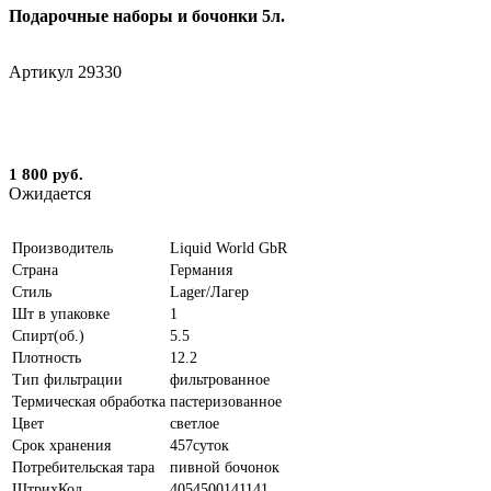
Подарочные наборы и бочонки 5л.
Артикул
29330
1 800 руб.
Ожидается
Производитель
Liquid World GbR
Страна
Германия
Стиль
Lager/Лагер
Шт в упаковке
1
Спирт(об.)
5.5
Плотность
12.2
Тип фильтрации
фильтрованное
Термическая обработка
пастеризованное
Цвет
светлое
Срок хранения
457суток
Потребительская тара
пивной бочонок
ШтрихКод
4054500141141