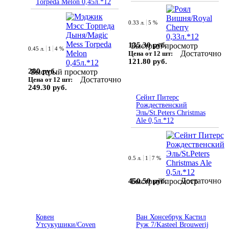
Torpeda Melon 0,45л.*12
0.33 л.
5 %
135.30 руб.
Быстрый просмотр
0.45 л.
1
4 %
Достаточно
Цена от 12 шт:
121.80 руб.
280 руб.
Быстрый просмотр
Достаточно
Цена от 12 шт:
249.30 руб.
Сейнт Питерс
Рождественский
Эль/St.Peters Сhristmas
Ale 0,5л.*12
0.5 л.
1
7 %
Достаточно
450.50 руб.
Быстрый просмотр
Ковен
Ван Хонсебрук Кастил
Утсукушики/Coven
Руж 7/Kasteel Brouwerij