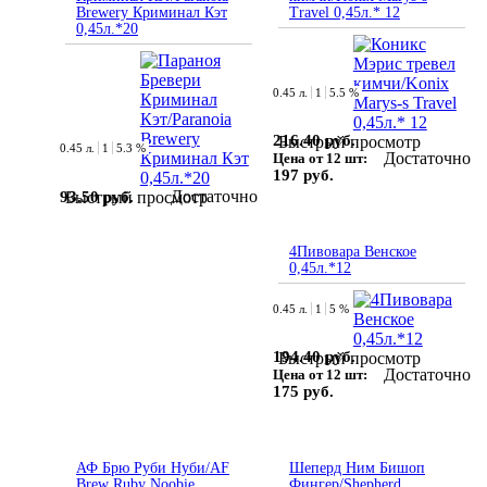
Brewery Криминал Кэт
Travel 0,45л.* 12
0,45л.*20
0.45 л.
1
5.5 %
216.40 руб.
Быстрый просмотр
0.45 л.
1
5.3 %
Достаточно
Цена от 12 шт:
197 руб.
Достаточно
93.50 руб.
Быстрый просмотр
4Пивовара Венское
0,45л.*12
0.45 л.
1
5 %
194.40 руб.
Быстрый просмотр
Достаточно
Цена от 12 шт:
175 руб.
АФ Брю Руби Нуби/AF
Шеперд Ним Бишоп
Brew Ruby Noobie
Фингер/Shepherd