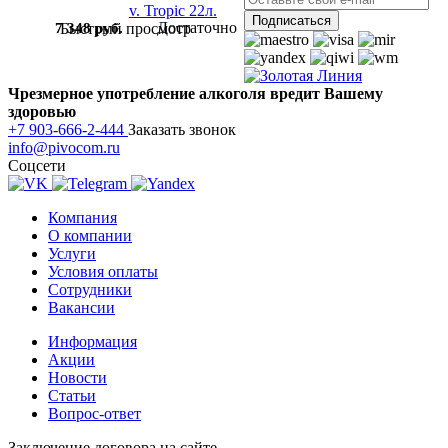
Достаточно
7 348 руб.
Быстрый просмотр
Чрезмерное употребление алкоголя вредит Вашему
здоровью
+7 903-666-2-444
Заказать звонок
info@pivocom.ru
Соцсети
Компания
О компании
Услуги
Условия оплаты
Сотрудники
Вакансии
Информация
Акции
Новости
Статьи
Вопрос-ответ
Заключение договора на сайте