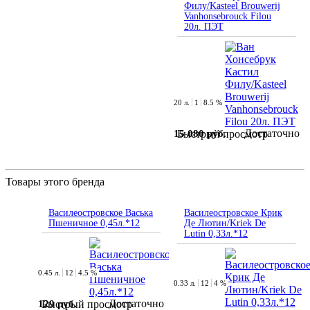
Филу/Kasteel Brouwerij
Vanhonsebrouck Filou
20л. ПЭТ
20 л.
1
8.5 %
Достаточно
15 080 руб.
Быстрый просмотр
Товары этого бренда
Василеостровское Васька
Василеостровское Крик
Пшеничное 0,45л.*12
Де Лютин/Kriek De
Lutin 0,33л.*12
0.45 л.
12
4.5 %
0.33 л.
12
4 %
Достаточно
129 руб.
Быстрый просмотр