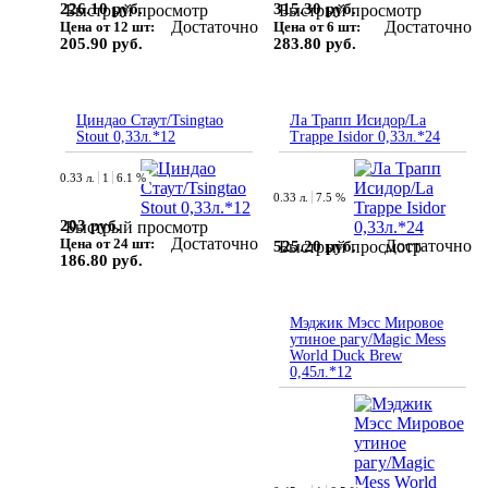
226.10 руб.
315.30 руб.
Быстрый просмотр
Быстрый просмотр
Достаточно
Достаточно
Цена от 12 шт:
Цена от 6 шт:
205.90 руб.
283.80 руб.
Циндао Стаут/Tsingtao
Ла Трапп Исидор/La
Stout 0,33л.*12
Trappe Isidor 0,33л.*24
0.33 л.
1
6.1 %
0.33 л.
7.5 %
203 руб.
Быстрый просмотр
Достаточно
Цена от 24 шт:
Достаточно
525.20 руб.
Быстрый просмотр
186.80 руб.
Мэджик Мэсс Мировое
утиное рагу/Magic Mess
World Duck Brew
0,45л.*12