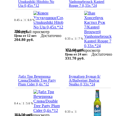
Utsukushiki Hitobito No
Vanhonsebrouck Kasteel
Uta 0,45л.*12
Rouge 7 0,33л.*24
0.45 л.
1
6.9 %
230 руб.
Быстрый просмотр
Достаточно
Цена от 12 шт:
0.33 л.
1
7 %
204.80 руб.
372.60 руб.
Быстрый просмотр
Достаточно
Цена от 24 шт:
331.70 руб.
Дабл Три Вечеринка
Будвайзер Будвар Б/
Слива/Double Tree Party
А/Budweiser Budvar
Plum Cider 0,4л.*12
Nealko 0,33л.*24
0.4 л.
1
5.6 %
0.33 л.
1
113.50 руб.
Быстрый просмотр