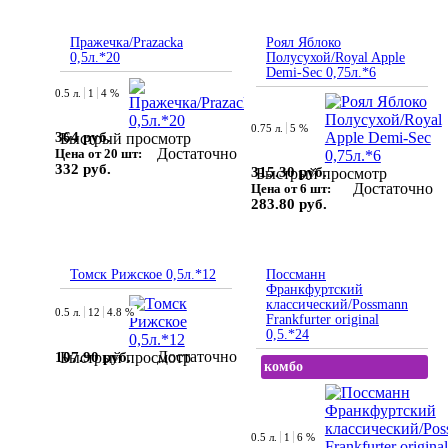
Пражечка/Prazacka
Роял Яблоко
0,5л.*20
Полусухой/Royal Apple
Demi-Sec 0,75л.*6
0.5 л.
1
4 %
0.75 л.
5 %
364 руб.
Быстрый просмотр
Достаточно
Цена от 20 шт:
332 руб.
315.30 руб.
Быстрый просмотр
Достаточно
Цена от 6 шт:
283.80 руб.
Томск Рижское 0,5л.*12
Поссманн
Франкфуртский
классический/Possmann
0.5 л.
12
4.8 %
Frankfurter original
0,5.*24
Достаточно
107.90 руб.
Быстрый просмотр
комбо
0.5 л.
1
6 %