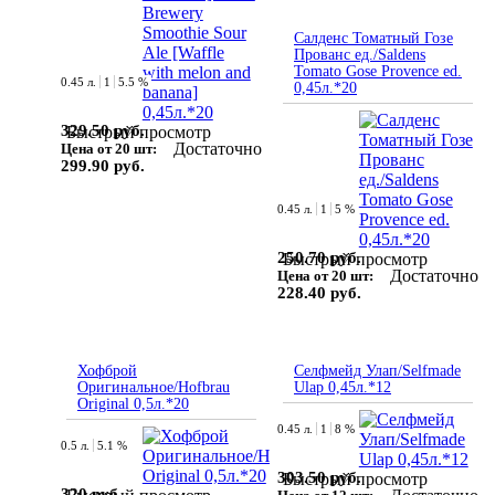
Салденс Томатный Гозе
Прованс ед./Saldens
Tomato Gose Provence ed.
0.45 л.
1
5.5 %
0,45л.*20
329.50 руб.
Быстрый просмотр
Достаточно
Цена от 20 шт:
299.90 руб.
0.45 л.
1
5 %
250.70 руб.
Быстрый просмотр
Достаточно
Цена от 20 шт:
228.40 руб.
Хофброй
Селфмейд Улап/Selfmade
Оригинальное/Hofbrau
Ulap 0,45л.*12
Original 0,5л.*20
0.45 л.
1
8 %
0.5 л.
5.1 %
303.50 руб.
Быстрый просмотр
320 руб.