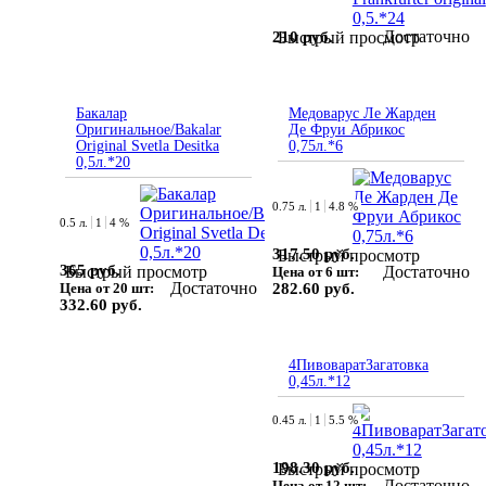
Достаточно
210 руб.
Быстрый просмотр
Бакалар
Медоварус Ле Жарден
Оригинальное/Bakalar
Де Фруи Абрикос
Original Svetla Desitka
0,75л.*6
0,5л.*20
0.75 л.
1
4.8 %
0.5 л.
1
4 %
317.50 руб.
Быстрый просмотр
365 руб.
Достаточно
Быстрый просмотр
Цена от 6 шт:
Достаточно
Цена от 20 шт:
282.60 руб.
332.60 руб.
4ПивоваратЗагатовка
0,45л.*12
0.45 л.
1
5.5 %
198.30 руб.
Быстрый просмотр
Достаточно
Цена от 12 шт: