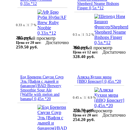
0,33л.*12
Shepherd Neame Bishops
Finger 0,5л.*12
0.33 л.
1
7 %
0.5 л.
1
5.2 %
285 руб.
Быстрый просмотр
Достаточно
Цена от 20 шт:
259.50 руб.
360 руб.
Быстрый просмотр
Достаточно
Цена от 12 шт:
328.40 руб.
Бэд Бревери Смузи Соур
Аляска Кухни мира
Эль [Вафля с дыней и
[BBQ Брискет] 0,45л.*20
бананом]/BAD Brewery
Smoothie Sour Ale
[Waffle with melon and
0.45 л.
1
6.9 %
banana] 0,45л.*20
278.70 руб.
Быстрый просмотр
Достаточно
Цена от 20 шт:
254.20 руб.