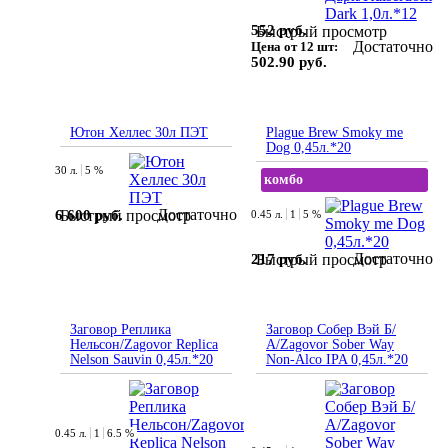
552 руб.
Быстрый просмотр
Достаточно
Цена от 12 шт:
502.90 руб.
Ютон Хеллес 30л ПЭТ
Plague Brew Smoky me
Dog 0,45л.*20
30 л.
5 %
комбо
Достаточно
6 600 руб.
Быстрый просмотр
0.45 л.
1
5 %
Достаточно
217 руб.
Быстрый просмотр
Заговор Реплика
Заговор Собер Вэй Б/
Нельсон/Zagovor Replica
А/Zagovor Sober Way
Nelson Sauvin 0,45л.*20
Non-Alco IPA 0,45л.*20
0.45 л.
1
6.5 %