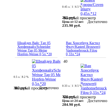
0.45 л.
1
6.5 %
265 руб.
Быстрый просмотр
Достаточно
Цена от 12 шт:
235.90 руб.
Шнайдер Вайс Тап 05
Ван Хонсебрук Кастил
Хопфенвайз/Schneider
Филу/Kasteel Brouwerij
Weisse Tap 05 Meine
Vanhonsebrouck Filou
Hopfen-Weisse 0,5л.*20
0,33л.*24
40
0.5 л.
8.2 %
0.33 л.
1
8.5 %
Достаточно
387 руб.
Быстрый просмотр
320 руб.
Быстрый просмотр
Достаточно
Цена от 24 шт:
284.90 руб.