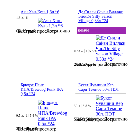
Аян Хан-Куль 1,3л.*6
Де Силли Сайзн Виллаж
Био/De Silly Saison
1.3 л.
6
Village 0,33л.*24
комбо
Достаточно
64.10 руб.
Быстрый просмотр
0.33 л.
1
5.5 %
Достаточно
208.50 руб.
Быстрый просмотр
Брюдог Панк
Букет Чувашии Кер
ИПА/Brewdog Punk IPA
Сари Темное 30л. ПЭТ
0,5л.*24
30 л.
3.5 %
0.5 л.
1
5.4 %
Достаточно
5 256.58 руб.
Быстрый просмотр
334.80 руб.
Быстрый просмотр