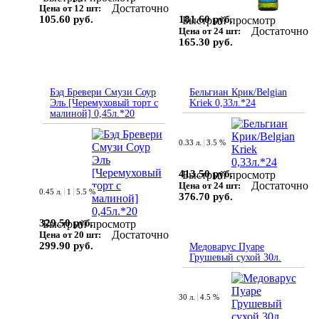
Достаточно
Цена от 12 шт:
181.60 руб.
105.60 руб.
Быстрый просмотр
Достаточно
Цена от 24 шт:
165.30 руб.
Бэд Бревери Смузи Соур
Бельгиан Крик/Belgian
Эль [Черемуховый торт с
Kriek 0,33л.*24
малиной] 0,45л.*20
0.33 л.
3.5 %
413.50 руб.
Быстрый просмотр
Достаточно
Цена от 24 шт:
0.45 л.
1
5.5 %
376.70 руб.
329.50 руб.
Быстрый просмотр
Достаточно
Цена от 20 шт:
299.90 руб.
Медоварус Пуаре
Грушевый сухой 30л.
30 л.
4.5 %