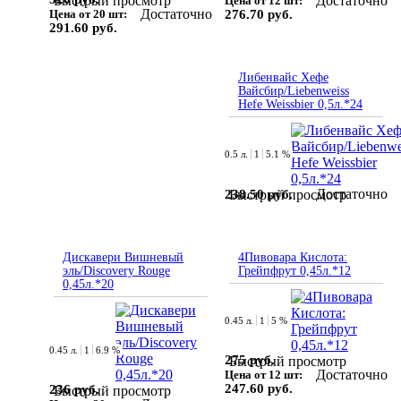
Достаточно
Быстрый просмотр
Цена от 12 шт:
Достаточно
Цена от 20 шт:
276.70 руб.
291.60 руб.
Либенвайс Хефе
Вайсбир/Liebenweiss
Hefe Weissbier 0,5л.*24
0.5 л.
1
5.1 %
Достаточно
238.50 руб.
Быстрый просмотр
Дискавери Вишневый
4Пивовара Кислота:
эль/Discovery Rouge
Грейпфрут 0,45л.*12
0,45л.*20
0.45 л.
1
5 %
0.45 л.
1
6.9 %
275 руб.
Быстрый просмотр
Достаточно
Цена от 12 шт:
247.60 руб.
236 руб.
Быстрый просмотр