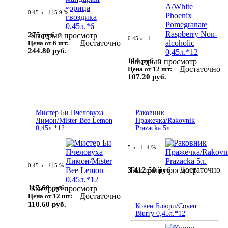
0.45 л.
1
5.9 %
275 руб.
Быстрый просмотр
0.45 л.
1
Достаточно
Цена от 6 шт:
244.80 руб.
114 руб.
Быстрый просмотр
Достаточно
Цена от 12 шт:
107.20 руб.
Мистер Би Пчеловуха
Раковник
Лимон/Mister Bee Lemon
Пражечка/Rakovnik
0,45л.*12
Prazacka 5л.
5 л.
1
4 %
0.45 л.
1
5 %
Достаточно
3 412.50 руб.
Быстрый просмотр
117.60 руб.
Быстрый просмотр
Достаточно
Цена от 12 шт:
110.60 руб.
Ковен Блюри/Coven
Blurry 0,45л.*12