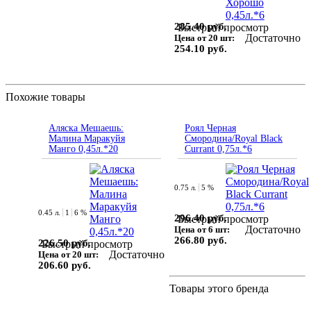
285.40 руб.
Быстрый просмотр
Достаточно
Цена от 20 шт:
254.10 руб.
Похожие товары
Аляска Мешаешь:
Роял Черная
Малина Маракуйя
Смородина/Royal Black
Манго 0,45л.*20
Currant 0,75л.*6
0.75 л.
5 %
0.45 л.
1
6 %
296.40 руб.
Быстрый просмотр
Достаточно
Цена от 6 шт:
266.80 руб.
226.50 руб.
Быстрый просмотр
Достаточно
Цена от 20 шт:
206.60 руб.
Товары этого бренда