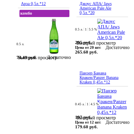
Арза 0,5л.*12
Джоус АПА/ Jaws
American Pale Ale
0,5л.*20
комбо
0.5 л.
1
5.5 %
295 руб.
Быстрый просмотр
0.5 л.
Достаточно
Цена от 20 шт:
265.60 руб.
Достаточно
74.40 руб.
Быстрый просмотр
Панзер Банана
Кракен/Panzer Banana
Kraken 0,45л.*12
0.45 л.
1
4.5 %
197 руб.
Быстрый просмотр
Достаточно
Цена от 12 шт:
179.60 руб.