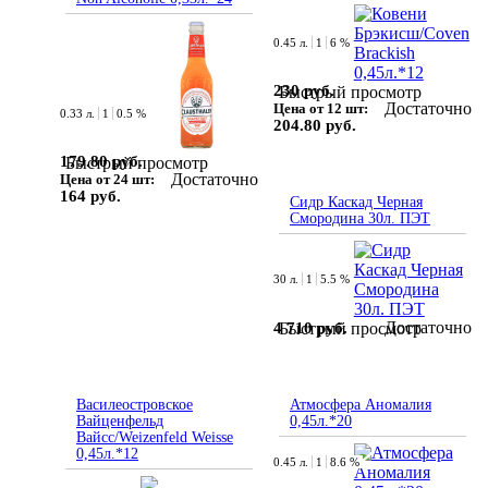
0.45 л.
1
6 %
230 руб.
Быстрый просмотр
Достаточно
Цена от 12 шт:
0.33 л.
1
0.5 %
204.80 руб.
179.80 руб.
Быстрый просмотр
Достаточно
Цена от 24 шт:
164 руб.
Сидр Каскад Черная
Смородина 30л. ПЭТ
30 л.
1
5.5 %
Достаточно
4 710 руб.
Быстрый просмотр
Василеостровское
Атмосфера Аномалия
Вайценфельд
0,45л.*20
Вайсс/Weizenfeld Weisse
0,45л.*12
0.45 л.
1
8.6 %