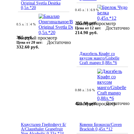
Original Svetla Desitka
0,5л.*20
0.45 л.
1
6.9 %
235.80 руб.
Быстрый просмотр
0.5 л.
1
4 %
Достаточно
Цена от 12 шт:
214.90 руб.
365 руб.
Быстрый просмотр
Достаточно
Цена от 20 шт:
332.60 руб.
Джизбель Крафт со
вкусом манго/Gisbelle
Craft mango 0,88л.*6
0.88 л.
3.6 %
Достаточно
421.50 руб.
Быстрый просмотр
Клаусталер Грейпфрут Б/
Ковени Брэкисш/Coven
А/Clausthaler Grapefruit
Brackish 0,45л.*12
Non Alcoholic 0,33л.*24