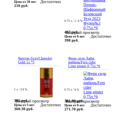
Достаточно
Цена от 20 шт:
210 руб.
0.75 л.
1
6 %
437 руб.
Быстрый просмотр
Достаточно
Цена от 6 шт:
398 руб.
Чирдэн Голд/Cheerday
Ферн сидр Лайм,
Gold 1л.*5
имбирь/Fern cider
Lime,ginger 0,75л.*6
1 л.
3.6 %
0.75 л.
6 %
395 руб.
Быстрый просмотр
301.80 руб.
Быстрый просмотр
Достаточно
Достаточно
Цена от 5 шт:
Цена от 6 шт:
360.30 руб.
271.70 руб.