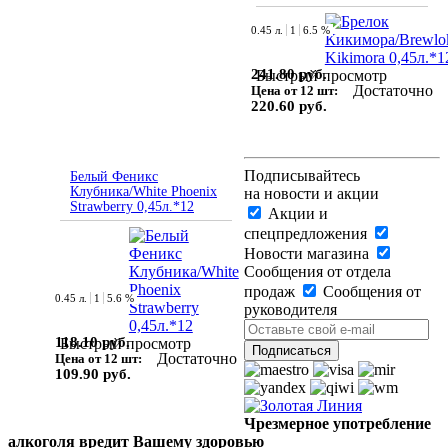
0.45 л.
1
6.5 %
241.80 руб.
Быстрый просмотр
Достаточно
Цена от 12 шт:
220.60 руб.
Подписывайтесь
Белый Феникс
Клубника/White Phoenix
на новости и акции
Strawberry 0,45л.*12
Акции и
спецпредложения
Новости магазина
Сообщения от отдела
продаж
Сообщения от
0.45 л.
1
5.6 %
руководителя
118.10 руб.
Быстрый просмотр
Достаточно
Цена от 12 шт:
109.90 руб.
Чрезмерное употребление
алкоголя вредит Вашему здоровью