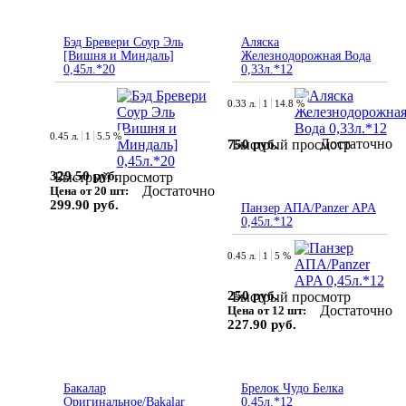
Бэд Бревери Соур Эль
Аляска
[Вишня и Миндаль]
Железнодорожная Вода
0,45л.*20
0,33л.*12
0.33 л.
1
14.8 %
0.45 л.
1
5.5 %
Достаточно
750 руб.
Быстрый просмотр
329.50 руб.
Быстрый просмотр
Достаточно
Цена от 20 шт:
299.90 руб.
Панзер АПА/Panzer APA
0,45л.*12
0.45 л.
1
5 %
250 руб.
Быстрый просмотр
Достаточно
Цена от 12 шт:
227.90 руб.
Бакалар
Брелок Чудо Белка
Оригинальное/Bakalar
0,45л.*12