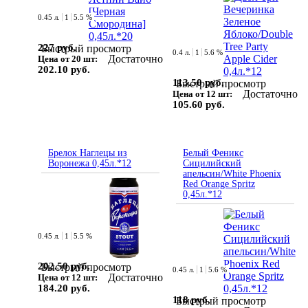
0.45 л.
1
5.5 %
227 руб.
Быстрый просмотр
0.4 л.
1
5.6 %
Достаточно
Цена от 20 шт:
202.10 руб.
113.50 руб.
Быстрый просмотр
Достаточно
Цена от 12 шт:
105.60 руб.
Брелок Наглецы из
Белый Феникс
Воронежа 0,45л.*12
Сицилийский
апельсин/White Phoenix
Red Orange Spritz
0,45л.*12
0.45 л.
1
5.5 %
202.50 руб.
Быстрый просмотр
0.45 л.
1
5.6 %
Достаточно
Цена от 12 шт:
184.20 руб.
118 руб.
Быстрый просмотр