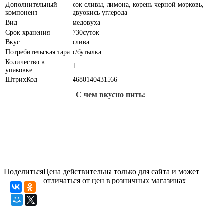
Дополнительный
сок сливы, лимона, корень черной морковь,
компонент
двуокись углерода
Вид
медовуха
Срок хранения
730суток
Вкус
слива
Потребительская тара
с/бутылка
Количество в
1
упаковке
ШтрихКод
4680140431566
С чем вкусно пить:
Поделиться
Цена действительна только для сайта и может
отличаться от цен в розничных магазинах