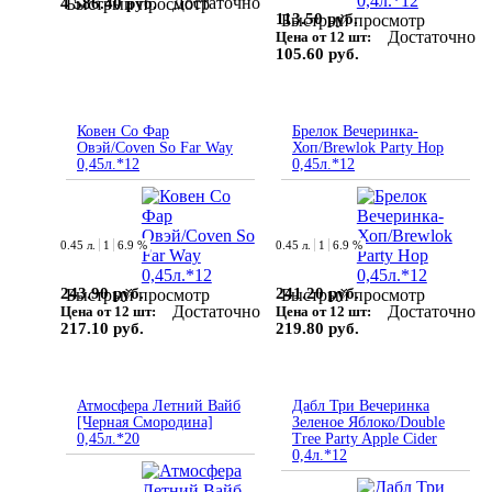
Достаточно
4 586.40 руб.
Быстрый просмотр
113.50 руб.
Быстрый просмотр
Достаточно
Цена от 12 шт:
105.60 руб.
Ковен Со Фар
Брелок Вечеринка-
Овэй/Coven So Far Way
Хоп/Brewlok Party Hop
0,45л.*12
0,45л.*12
0.45 л.
1
6.9 %
0.45 л.
1
6.9 %
243.90 руб.
241.20 руб.
Быстрый просмотр
Быстрый просмотр
Достаточно
Достаточно
Цена от 12 шт:
Цена от 12 шт:
217.10 руб.
219.80 руб.
Атмосфера Летний Вайб
Дабл Три Вечеринка
[Черная Смородина]
Зеленое Яблоко/Double
0,45л.*20
Tree Party Apple Cider
0,4л.*12