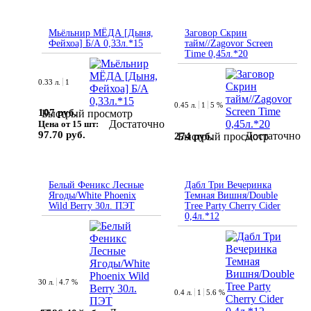
Мьёльнир МЁДА [Дыня,
Заговор Скрин
Фейхоа] Б/А 0,33л.*15
тайм//Zagovor Screen
Time 0,45л.*20
0.33 л.
1
0.45 л.
1
5 %
107 руб.
Быстрый просмотр
Достаточно
Цена от 15 шт:
97.70 руб.
Достаточно
274 руб.
Быстрый просмотр
Белый Феникс Лесные
Дабл Три Вечеринка
Ягоды/White Phoenix
Темная Вишня/Double
Wild Berry 30л. ПЭТ
Tree Party Cherry Cider
0,4л.*12
30 л.
4.7 %
0.4 л.
1
5.6 %