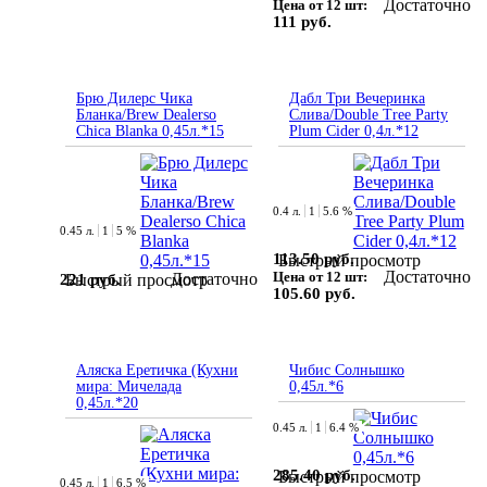
Достаточно
Цена от 12 шт:
111 руб.
Брю Дилерс Чика
Дабл Три Вечеринка
Бланка/Brew Dealersо
Слива/Double Tree Party
Chica Blanka 0,45л.*15
Plum Cider 0,4л.*12
0.4 л.
1
5.6 %
0.45 л.
1
5 %
113.50 руб.
Быстрый просмотр
Достаточно
Цена от 12 шт:
Достаточно
221 руб.
Быстрый просмотр
105.60 руб.
Аляска Еретичка (Кухни
Чибис Солнышко
мира: Мичелада
0,45л.*6
0,45л.*20
0.45 л.
1
6.4 %
285.40 руб.
Быстрый просмотр
0.45 л.
1
6.5 %