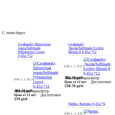
С этим берут
Селфмейд Шепотная
Селфмейд
роща/Selfmade
Эволв/Selfmade Evolve
Whispering Grove
Morph 8 0,45л.*12
0,45л.*12
0.45 л.
1
6.5 %
284.10 руб.
Быстрый просмотр
0.45 л.
1
6.2 %
Достаточно
Цена от 12 шт:
258.70 руб.
284.10 руб.
Быстрый просмотр
Достаточно
Цена от 12 шт:
259 руб.
Чибис Хорошо 0,45л.*6
0.45 л.
1
6 %