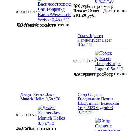
226 руб.
Быстрый просмотр
Достаточно
Цена от 20 шт:
0.45 л.
12
4.5 %
201.20 руб.
Достаточно
133.50 руб.
Быстрый просмотр
Томск Крюгер
Лагер/Kruger Lager
0,5л.*12
0.5 л.
12
4.2 %
Достаточно
124.90 руб.
Быстрый просмотр
Джоус Хеллес/Jaws
Сидр Салденс
Munich Helles 0,5л.*20
Биодинамик Пепин-
Шафранный Белевский
Уезд 2023 Фудер№3
0,75л.*6
0.5 л.
1
4.5 %
233 руб.
Быстрый просмотр