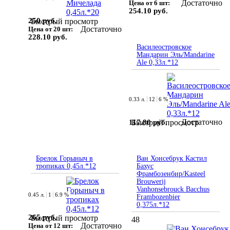
Достаточно
Цена от 6 шт:
254.10 руб.
250 руб.
Быстрый просмотр
Достаточно
Цена от 20 шт:
228.10 руб.
Василеостровское
Мандарин Эль/Mandarine
Ale 0,33л.*12
0.33 л.
12
6 %
Достаточно
117.80 руб.
Быстрый просмотр
Брелок Горыныч в
Ван Хонсебрук Кастил
тропиках 0,45л.*12
Бахус
Фрамбозенбир/Kasteel
Brouwerij
Vanhonsebrouck Bacchus
0.45 л.
1
6.9 %
Frambozenbier
0,375л.*12
265 руб.
Быстрый просмотр
48
Достаточно
Цена от 12 шт: