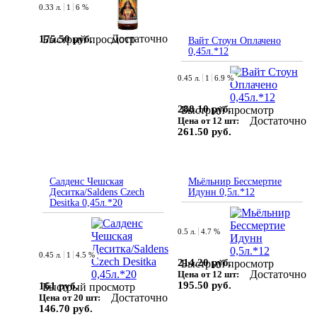
0.33 л.
1
6 %
Достаточно
175.50 руб.
Быстрый просмотр
Вайт Стоун Оплачено
0,45л.*12
0.45 л.
1
6.9 %
288.10 руб.
Быстрый просмотр
Достаточно
Цена от 12 шт:
261.50 руб.
Салденс Чешская
Мьёльнир Бессмертие
Деситка/Saldens Czech
Идунн 0,5л.*12
Desitka 0,45л.*20
0.5 л.
4.7 %
0.45 л.
1
4.5 %
214.20 руб.
Быстрый просмотр
Достаточно
Цена от 12 шт:
195.50 руб.
161 руб.
Быстрый просмотр
Достаточно
Цена от 20 шт:
146.70 руб.