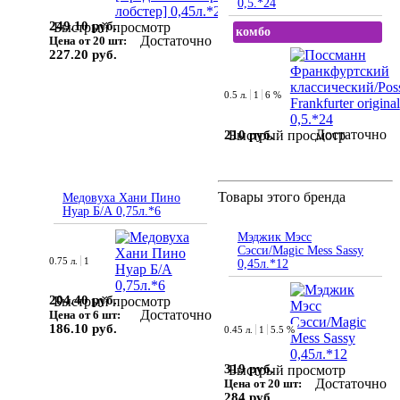
0,5.*24
249.10 руб.
Быстрый просмотр
комбо
Достаточно
Цена от 20 шт:
227.20 руб.
0.5 л.
1
6 %
Достаточно
210 руб.
Быстрый просмотр
Товары этого бренда
Медовуха Хани Пино
Нуар Б/А 0,75л.*6
Мэджик Мэсс
Сэсси/Magic Mess Sassy
0.75 л.
1
0,45л.*12
204.40 руб.
Быстрый просмотр
Достаточно
Цена от 6 шт:
186.10 руб.
0.45 л.
1
5.5 %
319 руб.
Быстрый просмотр
Достаточно
Цена от 20 шт:
284 руб.