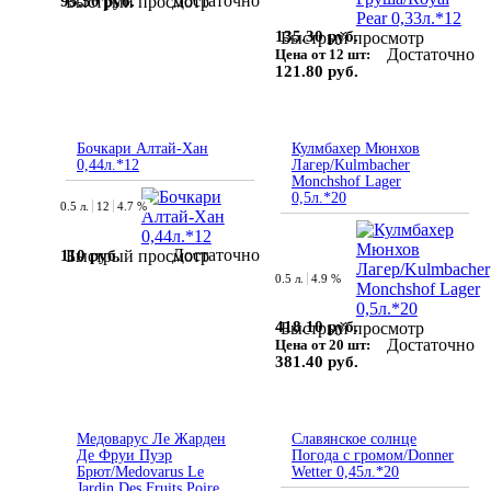
Достаточно
95.50 руб.
Быстрый просмотр
135.30 руб.
Быстрый просмотр
Достаточно
Цена от 12 шт:
121.80 руб.
Бочкари Алтай-Хан
Кулмбахер Мюнхов
0,44л.*12
Лагер/Kulmbacher
Monchshof Lager
0,5л.*20
0.5 л.
12
4.7 %
Достаточно
110 руб.
Быстрый просмотр
0.5 л.
4.9 %
418.10 руб.
Быстрый просмотр
Достаточно
Цена от 20 шт:
381.40 руб.
Медоварус Ле Жарден
Славянское солнце
Де Фруи Пуэр
Погода с громом/Donner
Брют/Medovarus Le
Wetter 0,45л.*20
Jardin Des Fruits Poire