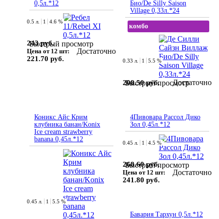
0,5л.*12
Био/De Silly Saison
Village 0,33л.*24
0.5 л.
1
4.6 %
комбо
243 руб.
Быстрый просмотр
Достаточно
Цена от 12 шт:
221.70 руб.
0.33 л.
1
5.5 %
Достаточно
208.50 руб.
Быстрый просмотр
Коникс Айс Крим
4Пивовара Рассол Дико
клубника банан/Konix
Зол 0,45л.*12
Ice cream strawberry
banana 0,45л.*12
0.45 л.
1
4.5 %
268.60 руб.
Быстрый просмотр
Достаточно
Цена от 12 шт:
241.80 руб.
0.45 л.
1
5.5 %
Бавария Тархун 0,5л.*12