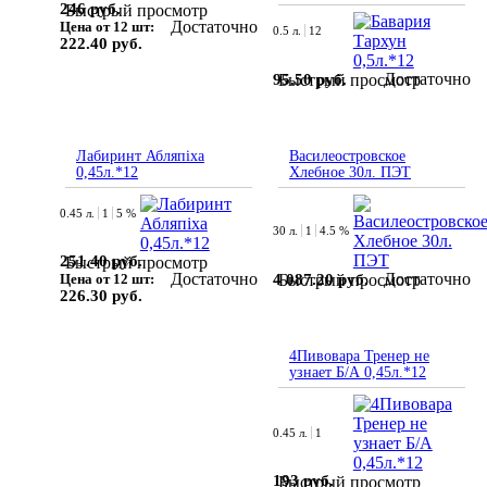
246 руб.
Быстрый просмотр
Достаточно
Цена от 12 шт:
0.5 л.
12
222.40 руб.
Достаточно
95.50 руб.
Быстрый просмотр
Лабиринт Абляпiха
Василеостровское
0,45л.*12
Хлебное 30л. ПЭТ
0.45 л.
1
5 %
30 л.
1
4.5 %
251.40 руб.
Быстрый просмотр
Достаточно
Достаточно
4 087.20 руб.
Цена от 12 шт:
Быстрый просмотр
226.30 руб.
4Пивовара Тренер не
узнает Б/А 0,45л.*12
0.45 л.
1
193 руб.
Быстрый просмотр