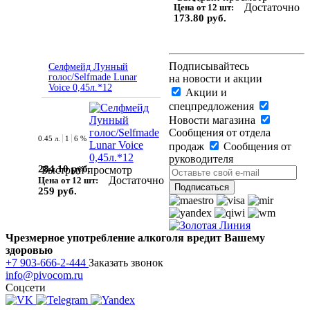
Достаточно
Цена от 12 шт:
173.80 руб.
Подписывайтесь
Селфмейд Лунный
голос/Selfmade Lunar
на новости и акции
Voice 0,45л.*12
Акции и
спецпредложения
Новости магазина
Сообщения от отдела
0.45 л.
1
6 %
продаж
Сообщения от
руководителя
284.10 руб.
Быстрый просмотр
Достаточно
Цена от 12 шт:
259 руб.
Чрезмерное употребление алкоголя вредит Вашему
здоровью
+7 903-666-2-444
Заказать звонок
info@pivocom.ru
Соцсети