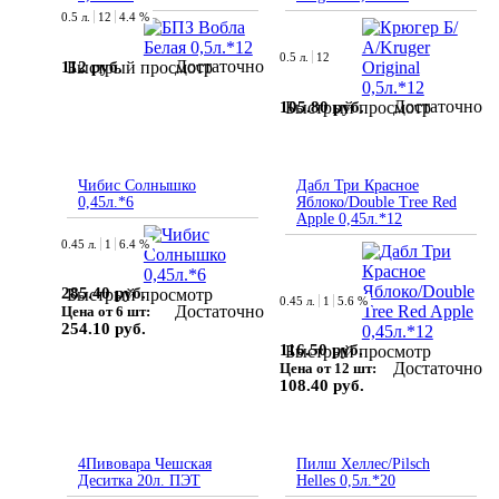
0.5 л.
12
4.4 %
0.5 л.
12
Достаточно
112 руб.
Быстрый просмотр
Достаточно
105.80 руб.
Быстрый просмотр
Чибис Солнышко
Дабл Три Красное
0,45л.*6
Яблоко/Double Tree Red
Apple 0,45л.*12
0.45 л.
1
6.4 %
285.40 руб.
Быстрый просмотр
0.45 л.
1
5.6 %
Достаточно
Цена от 6 шт:
254.10 руб.
116.50 руб.
Быстрый просмотр
Достаточно
Цена от 12 шт:
108.40 руб.
4Пивовара Чешская
Пилш Хеллес/Pilsch
Деситка 20л. ПЭТ
Helles 0,5л.*20