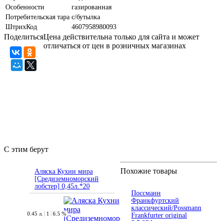
Особенности
газированная
Потребительская тара
с/бутылка
ШтрихКод
4607958980093
Поделиться
Цена действительна только для сайта и может
отличаться от цен в розничных магазинах
С этим берут
Похожие товары
Аляска Кухни мира
[Средиземноморский
лобстер] 0,45л.*20
Поссманн
Франкфуртский
классический/Possmann
0.45 л.
1
6.5 %
Frankfurter original