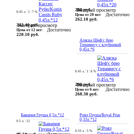
288 руб.
Быстрый просмотр
0.45 л.
1
7 %
Достаточно
Цена от 20 шт:
262.10 руб.
243.40 руб.
Быстрый просмотр
Достаточно
Цена от 12 шт:
220.10 руб.
Аляска Шеф'с брю
Тирамису с клубникой
0,45л.*6
0.45 л.
1
6 %
298 руб.
Быстрый просмотр
Достаточно
Цена от 6 шт:
268.30 руб.
Бавария Груша 0,5л.*12
Роял Груша/Royal Pear
0,33л.*12
0.5 л.
12
0.33 л.
5 %