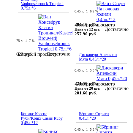
Vanhonsebrouck Tropical
0,75л.*6
0.45 л.
1
6.9 %
284.10 руб.
Быстрый просмотр
Достаточно
Цена от 12 шт:
257.90 руб.
75 л.
1
7 %
Достаточно
623 руб.
Быстрый просмотр
Дискавери Апельсин
Мята 0,45л.*20
0.45 л.
1
5.5 %
221.50 руб.
Быстрый просмотр
Достаточно
Цена от 20 шт:
201.60 руб.
Коникс Кассис
Бёрнинг Спритц
Руби/Konix Cassis Ruby
0,45л.*20
0,45л.*12
0.45 л.
1
5.5 %