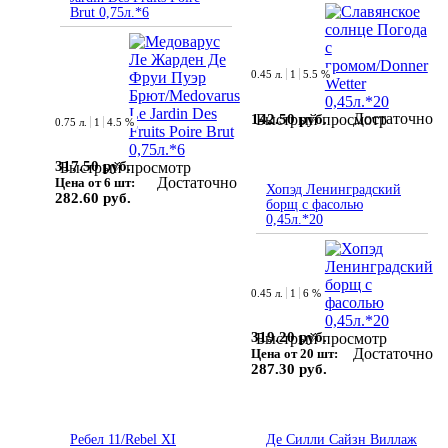
Brut 0,75л.*6
0.45 л.
1
5.5 %
Достаточно
142.50 руб.
Быстрый просмотр
0.75 л.
1
4.5 %
317.50 руб.
Быстрый просмотр
Достаточно
Цена от 6 шт:
Хопэд Ленинградский
282.60 руб.
борщ с фасолью
0,45л.*20
0.45 л.
1
6 %
319.20 руб.
Быстрый просмотр
Достаточно
Цена от 20 шт:
287.30 руб.
Ребел 11/Rebel XI
Де Силли Сайзн Виллаж