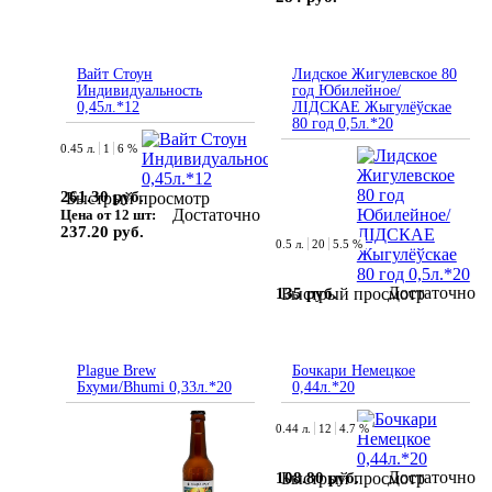
Вайт Стоун
Лидское Жигулевское 80
Индивидуальность
год Юбилейное/
0,45л.*12
ЛІДСКАЕ Жыгулёўскае
80 год 0,5л.*20
0.45 л.
1
6 %
261.30 руб.
Быстрый просмотр
Достаточно
Цена от 12 шт:
237.20 руб.
0.5 л.
20
5.5 %
Достаточно
135 руб.
Быстрый просмотр
Plague Brew
Бочкари Немецкое
Бхуми/Bhumi 0,33л.*20
0,44л.*20
0.44 л.
12
4.7 %
Достаточно
108.80 руб.
Быстрый просмотр