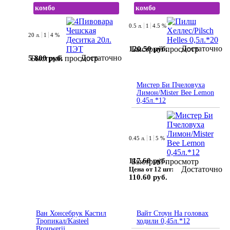
комбо
комбо
0.5 л.
1
4.5 %
20 л.
1
4 %
Достаточно
120.50 руб.
Быстрый просмотр
Достаточно
5 800 руб.
Быстрый просмотр
Мистер Би Пчеловуха
Лимон/Mister Bee Lemon
0,45л.*12
0.45 л.
1
5 %
117.60 руб.
Быстрый просмотр
Достаточно
Цена от 12 шт:
110.60 руб.
Ван Хонсебрук Кастил
Вайт Стоун На головах
Тропикал/Kasteel
ходили 0,45л.*12
Brouwerij