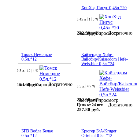
ХопХэд Пигус 0,45л.*20
0.45 л.
1
6 %
Достаточно
242.50 руб.
Быстрый просмотр
Томск Немецкое
Кайзердом Хефе-
0,5л.*12
Вайсбир/Kaiserdom Hefe-
Weissbier 0,5л.*24
0.5 л.
12
4 %
Достаточно
123.60 руб.
Быстрый просмотр
0.5 л.
4.7 %
282.90 руб.
Быстрый просмотр
Достаточно
Цена от 24 шт:
257.80 руб.
БПЗ Вобла Белая
Крюгер Б/А/Kruger
0,5л.*12
Original 0,5л.*12