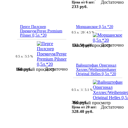
Достаточно
Цена от 6 шт:
233 руб.
Перге Пилснер
Моршанское 0,5л.*20
Премиум/Perge Premium
0.5 л.
20
4.5 %
Pilsner 0,5л.*20
Достаточно
133.50 руб.
Быстрый просмотр
0.5 л.
5.5 %
Вайнштефан Оригинал
Достаточно
168 руб.
Быстрый просмотр
Хеллес/Weihenstephaner
Original Helles 0,5л.*20
0.5 л.
1
5.1 %
360 руб.
Быстрый просмотр
Достаточно
Цена от 20 шт:
328.40 руб.