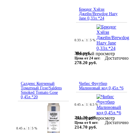
Брюдог Хэйзи
Джейн/Brewdog Hazy
Jane 0,33л.*24
0.33 л.
1
5 %
304 руб.
Быстрый просмотр
Достаточно
Цена от 24 шт:
278.20 руб.
Салденс Копченый
Чибис Фрутбир
Томатный Гозе/Saldens
Малиновый код 0,45л.*6
Smoked Tomato Gose
0,45л.*20
0.45 л.
1
6.5 %
241.20 руб.
Быстрый просмотр
Достаточно
Цена от 6 шт:
214.70 руб.
0.45 л.
1
5 %