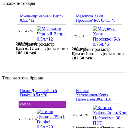
Похожие товары
Мьёльнир Черный Вепрь
Медовуха Хани
0,5л.*12
Просекко"Б/А 0,75л.*6
0.5 л.
4.7 %
0.75 л.
1
203.90 руб.
Быстрый просмотр
Достаточно
Цена от 12 шт:
206 руб.
Быстрый просмотр
186.10 руб.
Достаточно
Цена от 6 шт:
187.50 руб.
Товары этого бренда
Пилш Дункель/Pilsch
Коникс
Dunkel 0,5л.*20
Хефевайцен/Konix
Hefeweizen 30л. ПЭТ
комбо
30 л.
4.8 %
0.5 л.
1
4.1 %
Достаточно
7 191.60 руб.