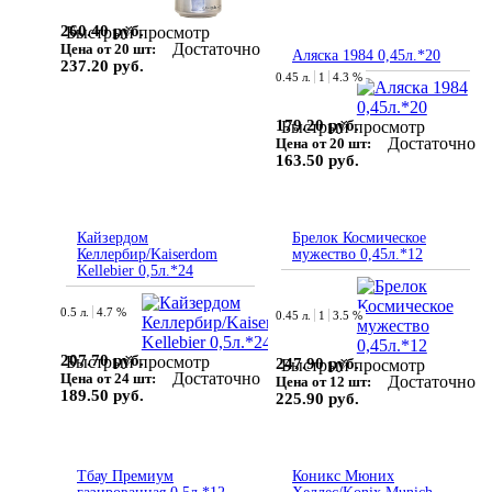
260.40 руб.
Быстрый просмотр
Достаточно
Цена от 20 шт:
Аляска 1984 0,45л.*20
237.20 руб.
0.45 л.
1
4.3 %
179.20 руб.
Быстрый просмотр
Достаточно
Цена от 20 шт:
163.50 руб.
Кайзердом
Брелок Космическое
Келлербир/Kaiserdom
мужество 0,45л.*12
Kellebier 0,5л.*24
0.5 л.
4.7 %
0.45 л.
1
3.5 %
207.70 руб.
Быстрый просмотр
247.90 руб.
Быстрый просмотр
Достаточно
Цена от 24 шт:
Достаточно
Цена от 12 шт:
189.50 руб.
225.90 руб.
Тбау Премиум
Коникс Мюних