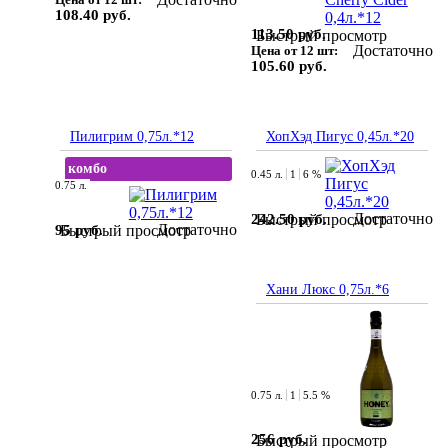
108.40 руб.
113.50 руб.
Быстрый просмотр
Достаточно
Цена от 12 шт:
105.60 руб.
Пилигрим 0,75л.*12
ХопХэд Пигус 0,45л.*20
комбо
0.45 л.
1
6 %
0.75 л.
Достаточно
242.50 руб.
Быстрый просмотр
Достаточно
95 руб.
Быстрый просмотр
Хани Люкс 0,75л.*6
0.75 л.
1
5.5 %
256 руб.
Быстрый просмотр