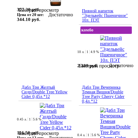
377.20 руб.
Быстрый просмотр
Пивной напиток
Достаточно
Цена от 20 шт:
"Эдельвейс Пшеничное"
344.10 руб.
10л. ПЭТ
комбо
10 л.
1
4.9 %
Достаточно
2 300 руб.
Быстрый просмотр
Дабл Три Желтый
Дабл Три Вечеринка
Сидр/Double Tree Yellow
Темная Вишня/Double
Cider 0,45л.*12
Tree Party Cherry Cider
0,4л.*12
0.45 л.
1
5.6 %
116.50 руб.
Быстрый просмотр
0.4 л.
1
5.6 %
Достаточно
Цена от 12 шт: