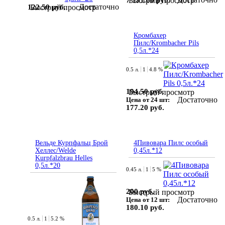
Быстрый просмотр
Достаточно
122.50 руб.
Быстрый просмотр
Кромбахер
Пилс/Krombacher Pils
0,5л.*24
0.5 л.
1
4.8 %
194.50 руб.
Быстрый просмотр
Достаточно
Цена от 24 шт:
177.20 руб.
Вельде Курпфальц Брой
4Пивовара Пилс особый
Хеллес/Welde
0,45л.*12
Kurpfalzbrau Helles
0,5л.*20
0.45 л.
1
5 %
200 руб.
Быстрый просмотр
Достаточно
Цена от 12 шт:
180.10 руб.
0.5 л.
1
5.2 %