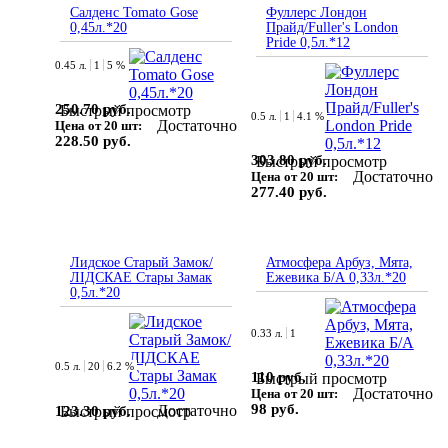
Салденс Tomato Gose
Фуллерс Лондон
0,45л.*20
Прайд/Fuller's London
Pride 0,5л.*12
0.45 л.
1
5 %
250.70 руб.
Быстрый просмотр
0.5 л.
1
4.1 %
Достаточно
Цена от 20 шт:
228.50 руб.
303.80 руб.
Быстрый просмотр
Достаточно
Цена от 20 шт:
277.40 руб.
Лидское Старый Замок/
Атмосфера Арбуз, Мята,
ЛІДСКАЕ Стары Замак
Ежевика Б/А 0,33л.*20
0,5л.*20
0.33 л.
1
0.5 л.
20
6.2 %
110 руб.
Быстрый просмотр
Достаточно
Цена от 20 шт:
98 руб.
Достаточно
123.30 руб.
Быстрый просмотр