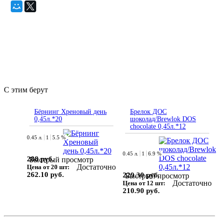
С этим берут
Бёрнинг Хреновый день
Брелок ДОС
0,45л.*20
шоколад/Brewlok DOS
chocolate 0,45л.*12
0.45 л.
1
5.5 %
0.45 л.
1
6.9 %
288 руб.
Быстрый просмотр
Достаточно
Цена от 20 шт:
262.10 руб.
229.30 руб.
Быстрый просмотр
Достаточно
Цена от 12 шт:
210.90 руб.