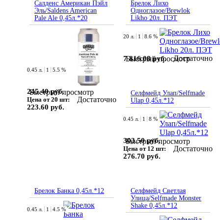
Салденс Американ Пэйл
Брелок Лихо
Эль/Saldens American
Одноглазое/Brewlok
Pale Ale 0,45л.*20
Likho 20л. ПЭТ
20 л.
1
8.6 %
Достаточно
7 816.08 руб.
Быстрый просмотр
0.45 л.
1
5.5 %
245.40 руб.
Быстрый просмотр
Селфмейд Улап/Selfmade
Достаточно
Цена от 20 шт:
Ulap 0,45л.*12
223.60 руб.
0.45 л.
1
8 %
303.50 руб.
Быстрый просмотр
Достаточно
Цена от 12 шт:
276.70 руб.
Брелок Банка 0,45л.*12
Селфмейд Светлая
Улица/Selfmade Monster
Shake 0,45л.*12
0.45 л.
1
4.5 %