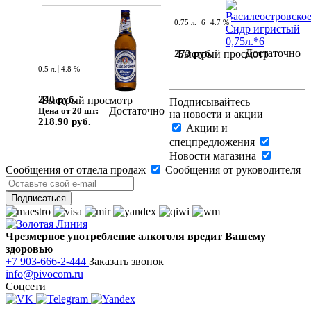
0.75 л.
6
4.7 %
Достаточно
273 руб.
Быстрый просмотр
0.5 л.
4.8 %
240 руб.
Быстрый просмотр
Подписывайтесь
Достаточно
Цена от 20 шт:
на новости и акции
218.90 руб.
Акции и
спецпредложения
Новости магазина
Сообщения от отдела продаж
Сообщения от руководителя
Чрезмерное употребление алкоголя вредит Вашему
здоровью
+7 903-666-2-444
Заказать звонок
info@pivocom.ru
Соцсети