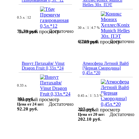
газированная 0,5л.*12
Хеллес/Konix Munich
Helles 30л. ПЭТ
0.5 л.
12
30 л.
1
4.7 %
Достаточно
71.70 руб.
Быстрый просмотр
Достаточно
6 708 руб.
Быстрый просмотр
Винут Питахайя/ Vinut
Атмосфера Летний Вайб
Dragon Fruit 0,33л.*24
[Черная Смородина]
0,45л.*20
0.33 л.
0.45 л.
1
5.5 %
101 руб.
Быстрый просмотр
Достаточно
Цена от 24 шт:
92.20 руб.
227 руб.
Быстрый просмотр
Достаточно
Цена от 20 шт:
202.10 руб.