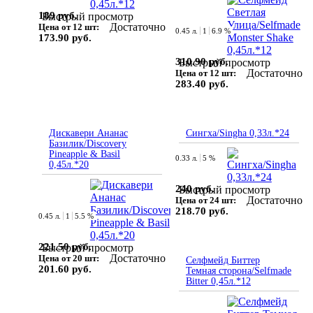
189 руб.
Быстрый просмотр
Достаточно
Цена от 12 шт:
0.45 л.
1
6.9 %
173.90 руб.
310.90 руб.
Быстрый просмотр
Достаточно
Цена от 12 шт:
283.40 руб.
Дискавери Ананас
Сингха/Singha 0,33л.*24
Базилик/Discovery
Pineapple & Basil
0.33 л.
5 %
0,45л.*20
240 руб.
Быстрый просмотр
Достаточно
Цена от 24 шт:
218.70 руб.
0.45 л.
1
5.5 %
221.50 руб.
Быстрый просмотр
Достаточно
Цена от 20 шт:
Селфмейд Биттер
201.60 руб.
Темная сторона/Selfmade
Bitter 0,45л.*12