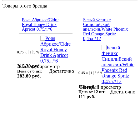
Товары этого бренда
Роял Абрикос/Cidre
Белый Феникс
Royal Honey Drink
Сицилийский
Apricot 0,75л.*6
апельсин/White Phoenix
Red Orange Spritz
0,45л.*12
0.75 л.
1
5 %
315.30 руб.
Быстрый просмотр
Достаточно
Цена от 6 шт:
0.45 л.
1
5.6 %
283.80 руб.
118 руб.
Быстрый просмотр
Достаточно
Цена от 12 шт:
111 руб.