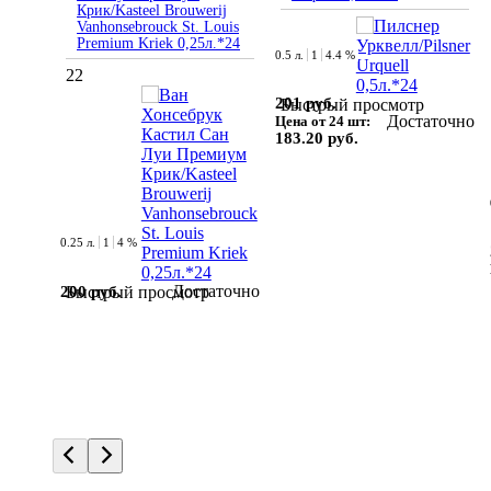
Крик/Kasteel Brouwerij
Vanhonsebrouck St. Louis
Premium Kriek 0,25л.*24
0.5 л.
1
4.4 %
22
201 руб.
Быстрый просмотр
Достаточно
Цена от 24 шт:
183.20 руб.
0.25 л.
1
4 %
Достаточно
200 руб.
Быстрый просмотр