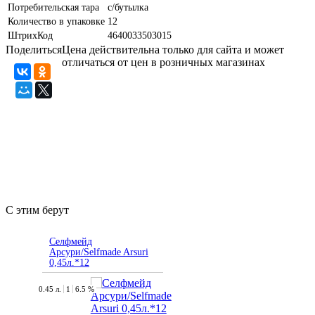
Потребительская тара
с/бутылка
Количество в упаковке
12
ШтрихКод
4640033503015
Поделиться
Цена действительна только для сайта и может
отличаться от цен в розничных магазинах
С этим берут
Селфмейд
Арсури/Selfmade Arsuri
0,45л.*12
0.45 л.
1
6.5 %