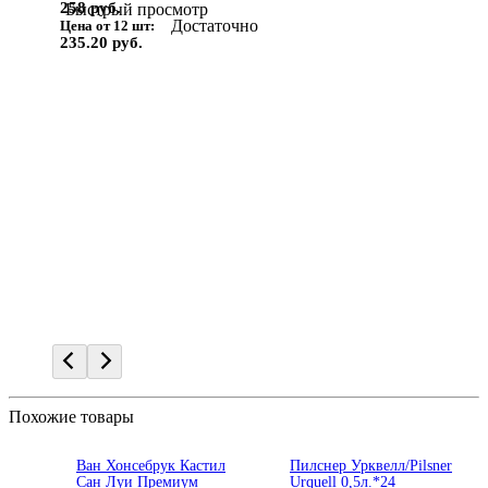
258 руб.
Быстрый просмотр
Достаточно
Цена от 12 шт:
235.20 руб.
Похожие товары
Ван Хонсебрук Кастил
Пилснер Урквелл/Pilsner
Сан Луи Премиум
Urquell 0,5л.*24