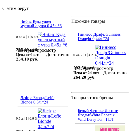
С этим берут
Похожие товары
Чибис Куда ушел
мутный с утра 0,45л.*6
Гиннесс Драфт/Guinness
0.45 л.
1
6.4 %
Draught 0,44л.*24
285.40 руб.
Быстрый просмотр
Достаточно
Цена от 6 шт:
0.44 л.
1
4.2 %
254.10 руб.
293.50 руб.
Быстрый просмотр
Достаточно
Цена от 24 шт:
264.20 руб.
Товары этого бренда
Леффе Блонд/Leffe
Blonde 0,5л.*24
Белый Феникс Лесные
Ягоды/White Phoenix
0.5 л.
1
6.6 %
Wild Berry 30л. ПЭТ