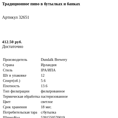
Традиционное пиво в бутылках и банках
Артикул
32651
412.50 руб.
Достаточно
Производитель
Dundalk Brewery
Страна
Ирландия
Стиль
IPA/ИПА
Шт в упаковке
12
Спирт(об.)
5.6
Плотность
13.6
Тип фильтрации
фильтрованное
Термическая обработка
пастеризованное
Цвет
светлое
Срок хранения
18 мес.
Потребительская тара
с/бутылка
ШтрихКод
5391550570019