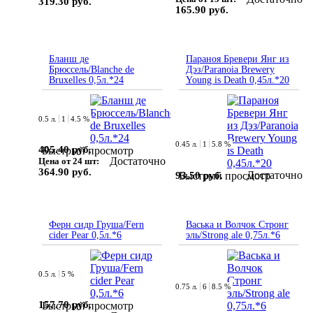
319.30 руб.
165.90 руб.
Бланш де
Параноя Бревери Янг из
Брюссель/Blanche de
Дэз/Paranoia Brewery
Bruxelles 0,5л.*24
Young is Death 0,45л.*20
0.5 л.
1
4.5 %
0.45 л.
1
5.8 %
405.40 руб.
Быстрый просмотр
Достаточно
Цена от 24 шт:
364.90 руб.
Достаточно
93.50 руб.
Быстрый просмотр
Ферн сидр Груша/Fern
Васька и Волчок Стронг
cider Pear 0,5л.*6
эль/Strong ale 0,75л.*6
0.5 л.
5 %
0.75 л.
6
8.5 %
157.70 руб.
Быстрый просмотр