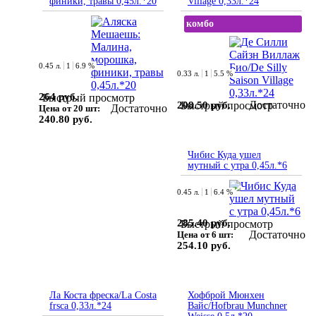
финики, травы 0,45л.*20
Village 0,33л.*24
комбо
0.45 л.
1
6.9 %
0.33 л.
1
5.5 %
264 руб.
Быстрый просмотр
Достаточно
208.50 руб.
Быстрый просмотр
Достаточно
Цена от 20 шт:
240.80 руб.
Чибис Куда ушел
мутный с утра 0,45л.*6
0.45 л.
1
6.4 %
285.40 руб.
Быстрый просмотр
Достаточно
Цена от 6 шт:
254.10 руб.
Ла Коста фреска/La Costa
Хофброй Мюнхен
frsca 0,33л.*24
Вайс/Hofbrau Munchner