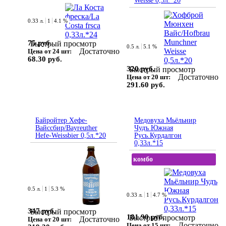
Weisse 0,5л.*20
0.33 л.
1
4.1 %
75 руб.
Быстрый просмотр
0.5 л.
5.1 %
Достаточно
Цена от 24 шт:
68.30 руб.
320 руб.
Быстрый просмотр
Достаточно
Цена от 20 шт:
291.60 руб.
Байройтер Хефе-
Медовуха Мьёльнир
Вайссбир/Bayreuther
Чудъ Южная
Hefe-Weissbier 0,5л.*20
Русь.Курдалгон
0,33л.*15
комбо
0.5 л.
1
5.3 %
0.33 л.
1
4.7 %
347 руб.
Быстрый просмотр
181.90 руб.
Быстрый просмотр
Достаточно
Цена от 20 шт:
Достаточно
Цена от 15 шт: