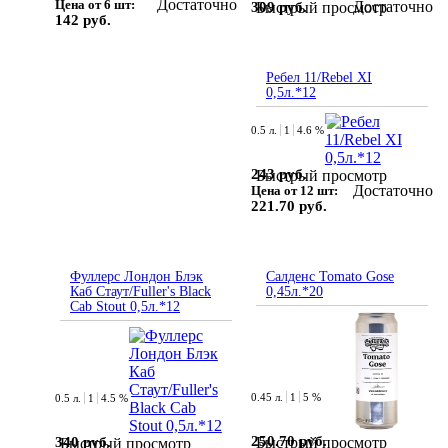
Достаточно
Цена от 6 шт:
Достаточно
309 руб.
Быстрый просмотр
142 руб.
Ребел 11/Rebel XI
0,5л.*12
0.5 л.
1
4.6 %
243 руб.
Быстрый просмотр
Достаточно
Цена от 12 шт:
221.70 руб.
Фуллерс Лондон Блэк
Салденс Tomato Gose
Каб Стаут/Fuller's Black
0,45л.*20
Cab Stout 0,5л.*12
0.45 л.
1
5 %
0.5 л.
1
4.5 %
250.70 руб.
Быстрый просмотр
340 руб.
Быстрый просмотр