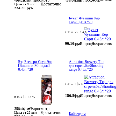
Быстрый просмотр
Быстрый просмотр
Достаточно
Цена от 9 шт:
234.30 руб.
Букет Чувашии Кер
Сари 0,45л.*20
0.45 л.
20
5.3 %
Достаточно
90.10 руб.
Быстрый просмотр
Бэд Бревери Соур Эль
Attraction Brewery Тир
[Вишня и Миндаль]
для стрельбы/Shooting
0,45л.*20
range 0,45л.*20
0.45 л.
1
5 %
Достаточно
186.50 руб.
Быстрый просмотр
0.45 л.
1
5.5 %
329.50 руб.
Быстрый просмотр
Достаточно
Цена от 20 шт:
Кайзердом