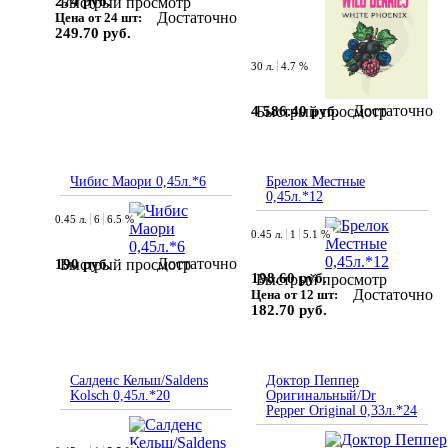
274 руб.
Быстрый просмотр
Достаточно
Цена от 24 шт:
249.70 руб.
30 л.
4.7 %
Достаточно
4 586.40 руб.
Быстрый просмотр
Чибис Маори 0,45л.*6
Брелок Местные
0,45л.*12
0.45 л.
6
6.5 %
0.45 л.
1
5.1 %
Достаточно
190 руб.
Быстрый просмотр
198.60 руб.
Быстрый просмотр
Достаточно
Цена от 12 шт:
182.70 руб.
Салденс Кельш/Saldens
Доктор Пеппер
Kolsch 0,45л.*20
Оригинальный/Dr
Pepper Original 0,33л.*24