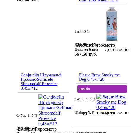
169.80 руб.
Craft Hop Wheat 1л.*6
1 л.
4.5 %
622.90 руб.
Быстрый просмотр
Достаточно
Цена от 6 шт:
567.50 руб.
Селфмейд Шрумдальф
Plague Brew Smoky me
Прованс/Selfmade
Dog 0,45л.*20
Shroomdalf Provence
0,45л.*12
комбо
0.45 л.
1
5 %
Достаточно
217 руб.
Быстрый просмотр
0.45 л.
1
5 %
242.80 руб.
Быстрый просмотр