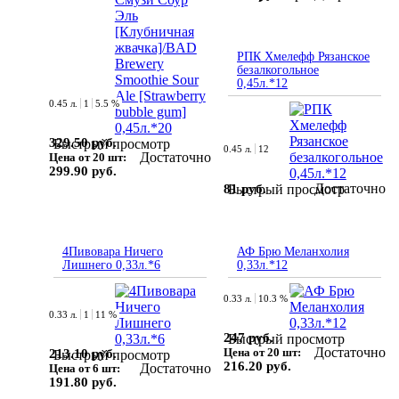
РПК Хмелефф Рязанское
безалкогольное
0,45л.*12
0.45 л.
1
5.5 %
329.50 руб.
Быстрый просмотр
0.45 л.
12
Достаточно
Цена от 20 шт:
299.90 руб.
Достаточно
81 руб.
Быстрый просмотр
4Пивовара Ничего
АФ Брю Меланхолия
Лишнего 0,33л.*6
0,33л.*12
0.33 л.
10.3 %
0.33 л.
1
11 %
247 руб.
Быстрый просмотр
Достаточно
Цена от 20 шт:
213.10 руб.
Быстрый просмотр
216.20 руб.
Достаточно
Цена от 6 шт:
191.80 руб.