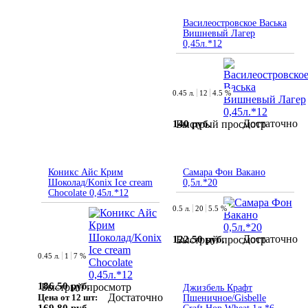
Василеостровское Васька
Вишневый Лагер
0,45л.*12
0.45 л.
12
4.5 %
Достаточно
140 руб.
Быстрый просмотр
Коникс Айс Крим
Самара Фон Вакано
Шоколад/Konix Ice cream
0,5л.*20
Chocolate 0,45л.*12
0.5 л.
20
5.5 %
Достаточно
122.50 руб.
Быстрый просмотр
0.45 л.
1
7 %
186.50 руб.
Быстрый просмотр
Джизбель Крафт
Достаточно
Цена от 12 шт:
Пшеничное/Gisbelle