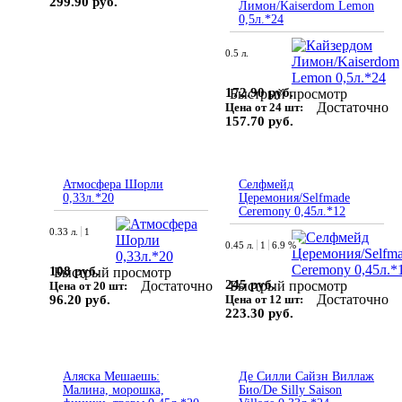
299.90 руб.
Лимон/Kaiserdom Lemon
0,5л.*24
0.5 л.
172.90 руб.
Быстрый просмотр
Достаточно
Цена от 24 шт:
157.70 руб.
Атмосфера Шорли
Селфмейд
0,33л.*20
Церемония/Selfmade
Ceremony 0,45л.*12
0.33 л.
1
0.45 л.
1
6.9 %
108 руб.
Быстрый просмотр
245 руб.
Достаточно
Быстрый просмотр
Цена от 20 шт:
Достаточно
96.20 руб.
Цена от 12 шт:
223.30 руб.
Аляска Мешаешь:
Де Силли Сайзн Виллаж
Малина, морошка,
Био/De Silly Saison