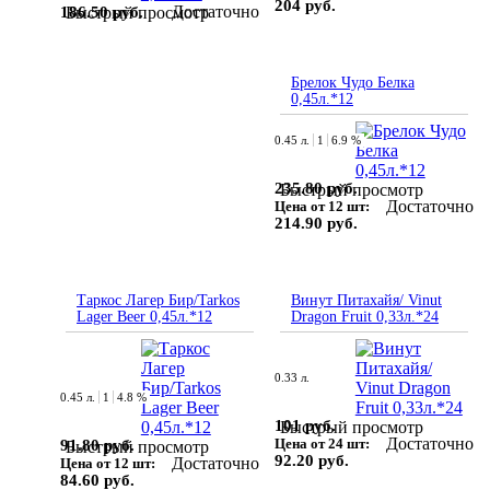
204 руб.
Достаточно
186.50 руб.
Быстрый просмотр
Брелок Чудо Белка
0,45л.*12
0.45 л.
1
6.9 %
235.80 руб.
Быстрый просмотр
Достаточно
Цена от 12 шт:
214.90 руб.
Таркос Лагер Бир/Tarkos
Винут Питахайя/ Vinut
Lager Beer 0,45л.*12
Dragon Fruit 0,33л.*24
0.33 л.
0.45 л.
1
4.8 %
101 руб.
Быстрый просмотр
Достаточно
Цена от 24 шт:
91.80 руб.
Быстрый просмотр
92.20 руб.
Достаточно
Цена от 12 шт:
84.60 руб.