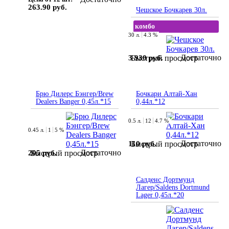
263.90 руб.
Чешское Бочкарев 30л.
комбо
30 л.
4.3 %
Достаточно
3 930 руб.
Быстрый просмотр
Брю Дилерс Бэнгер/Brew
Бочкари Алтай-Хан
Dealers Banger 0,45л.*15
0,44л.*12
0.5 л.
12
4.7 %
0.45 л.
1
5 %
Достаточно
110 руб.
Быстрый просмотр
Достаточно
205 руб.
Быстрый просмотр
Салденс Дортмунд
Лагер/Saldens Dortmund
Lager 0,45л.*20