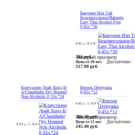
Бакунин Изи Тай
Безалкогольное/Bakunin
Easy Thai Alcohol-Free
0,45л.*20
0.45 л.
0.5 %
241 руб.
Быстрый просмотр
Достаточно
Цена от 20 шт:
217.90 руб.
Клаусталер Драй Хопд Б/
Брелок Петрушка
А/Clausthaler Dry Hopped
0,45л.*12
Non Alcoholic 0,33л.*24
0.45 л.
1
6.9 %
269.30 руб.
Быстрый просмотр
Достаточно
Цена от 12 шт:
0.33 л.
1
0.4 %
245.40 руб.