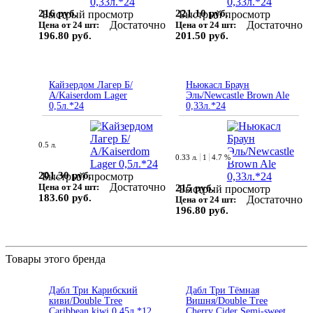
216 руб.
221.10 руб.
Быстрый просмотр
Быстрый просмотр
Достаточно
Достаточно
Цена от 24 шт:
Цена от 24 шт:
196.80 руб.
201.50 руб.
Кайзердом Лагер Б/
Ньюкасл Браун
А/Kaiserdom Lager
Эль/Newcastle Brown Ale
0,5л.*24
0,33л.*24
0.5 л.
0.33 л.
1
4.7 %
201.30 руб.
Быстрый просмотр
Достаточно
Цена от 24 шт:
215 руб.
Быстрый просмотр
183.60 руб.
Достаточно
Цена от 24 шт:
196.80 руб.
Товары этого бренда
Дабл Три Карибский
Дабл Три Тёмная
киви/Double Tree
Вишня/Double Tree
Caribbean kiwi 0,45л.*12
Cherry Cider Semi-sweet