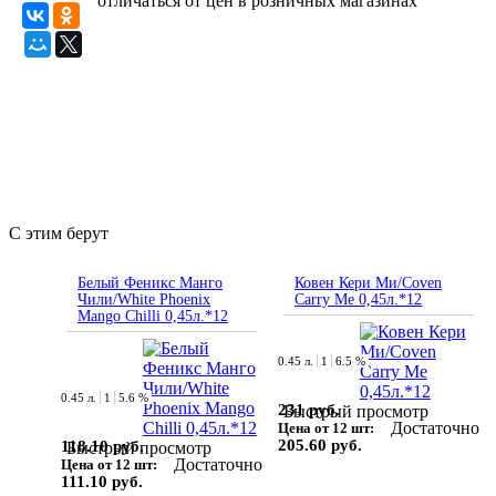
отличаться от цен в розничных магазинах
С этим берут
Белый Феникс Манго
Ковен Кери Ми/Coven
Чили/White Phoenix
Carry Me 0,45л.*12
Mango Chilli 0,45л.*12
0.45 л.
1
6.5 %
0.45 л.
1
5.6 %
231 руб.
Быстрый просмотр
Достаточно
Цена от 12 шт:
205.60 руб.
118.10 руб.
Быстрый просмотр
Достаточно
Цена от 12 шт:
111.10 руб.