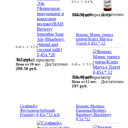
0.5 л.
1
4.4 %
Достаточно
133.50 руб.
Быстрый просмотр
Коникс Мэрис тревел
кимчи/Konix Marys-s
Travel 0,45л.* 12
0.45 л.
1
5.5 %
317 руб.
Быстрый просмотр
Достаточно
Цена от 20 шт:
0.45 л.
1
5.5 %
288.50 руб.
216.40 руб.
Быстрый просмотр
Достаточно
Цена от 12 шт:
197 руб.
Селфмейд
Бразерс Малина-
Фруталити/Selfmade
Ежевика/Brothers
Fruitality 0,45л.*12 ж/б
Raspberry-Blackberry
0,5л.*12