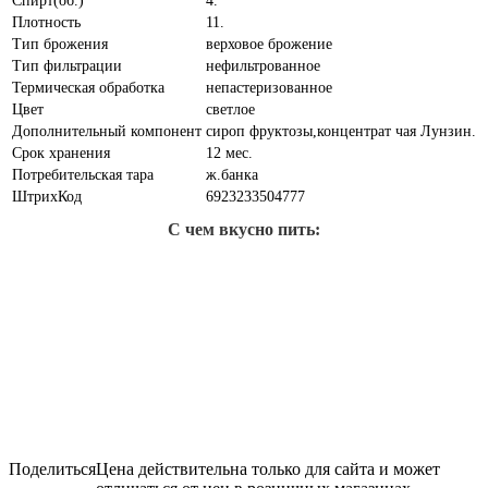
Спирт(об.)
4.
Плотность
11.
Тип брожения
верховое брожение
Тип фильтрации
нефильтрованное
Термическая обработка
непастеризованное
Цвет
светлое
Дополнительный компонент
сироп фруктозы,концентрат чая Лунзин.
Срок хранения
12 мес.
Потребительская тара
ж.банка
ШтрихКод
6923233504777
С чем вкусно пить:
Поделиться
Цена действительна только для сайта и может