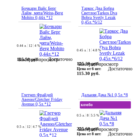
Бочкари Вайс Берг
Таркос Два Бобра
Лайм, мята/Weiss-Berg
Светлое/Tarkos Dva
Mohito 0,44л.*12
Bobra Svetly Lezak
0,45л.*6/12
0.44 л.
12
4 %
0.45 л.
1
4.8 %
Достаточно
115.50 руб.
Быстрый просмотр
125.20 руб.
Быстрый просмотр
Достаточно
Цена от 6 шт:
115.30 руб.
Глетчер Фрайдей
Дальняя Дача №1 0,5л.*8
Авеню/Gletcher Friday
Avenue 0,5л.*12
комбо
0.5 л.
8
5.5 %
0.5 л.
12
4.7 %
225.60 руб.
Быстрый просмотр
Достаточно
Цена от 8 шт: