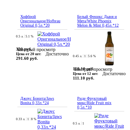
Хофброй
Белый Феникс Дыня и
Оригинальное/Hofbrau
Мята/White Phoenix
Original 0,5л.*20
Melon & Mint 0,45л.*12
0.5 л.
5.1 %
320 руб.
Быстрый просмотр
Достаточно
Цена от 20 шт:
0.45 л.
1
5.6 %
291.60 руб.
118.10 руб.
Быстрый просмотр
Достаточно
Цена от 12 шт:
111.10 руб.
Джоус Бонита/Jaws
Риде Фруктовый
Bonita 0,33л.*24
микс/Ride Fruit mix
0,5л.*10
0.33 л.
1
8 %
0.5 л.
1