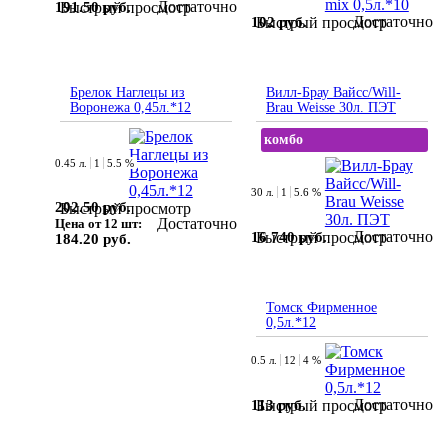
Достаточно
191.50 руб.
Быстрый просмотр
Достаточно
102 руб.
Быстрый просмотр
Брелок Наглецы из
Вилл-Брау Вайсс/Will-
Воронежа 0,45л.*12
Brau Weisse 30л. ПЭТ
комбо
0.45 л.
1
5.5 %
30 л.
1
5.6 %
202.50 руб.
Быстрый просмотр
Достаточно
Цена от 12 шт:
Достаточно
16 740 руб.
Быстрый просмотр
184.20 руб.
Томск Фирменное
0,5л.*12
0.5 л.
12
4 %
Достаточно
113 руб.
Быстрый просмотр