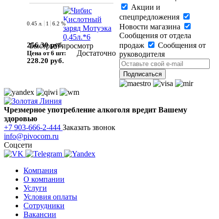
Акции и
спецпредложения
0.45 л.
1
6.2 %
Новости магазина
Сообщения от отдела
256.30 руб.
продаж
Сообщения от
Быстрый просмотр
Достаточно
Цена от 6 шт:
руководителя
228.20 руб.
Чрезмерное употребление алкоголя вредит Вашему
здоровью
+7 903-666-2-444
Заказать звонок
info@pivocom.ru
Соцсети
Компания
О компании
Услуги
Условия оплаты
Сотрудники
Вакансии