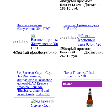
200 руб.
Быстрый просмотр
Достаточно
Цена от 12 шт:
180.10 руб.
Василеостровское
Бёрнинг Хреновый день
Жигулевское 30л. ПЭТ
0,45л.*20
0.45 л.
1
5.5 %
30 л.
1
4 %
288 руб.
Быстрый просмотр
Достаточно
Достаточно
4 742.40 руб.
Быстрый просмотр
Цена от 20 шт:
262.10 руб.
Бэд Бревери Смузи Соур
Пилш Пилснер/Pilsch
Эль [Черничное,
Pilsner 0,5л.*20
миндальное и кокосовое
молоко]/BAD Brewery
комбо
Smoothie Sour Ale
[Blueberry, almond and
coconut milk] 0,45л.*20