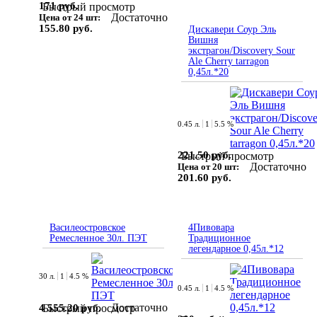
171 руб.
Быстрый просмотр
Достаточно
Цена от 24 шт:
155.80 руб.
Дискавери Соур Эль
Вишня
экстрагон/Discovery Sour
Ale Cherry tarragon
0,45л.*20
0.45 л.
1
5.5 %
221.50 руб.
Быстрый просмотр
Достаточно
Цена от 20 шт:
201.60 руб.
Василеостровское
4Пивовара
Ремесленное 30л. ПЭТ
Традиционное
легендарное 0,45л.*12
30 л.
1
4.5 %
0.45 л.
1
4.5 %
Достаточно
4 555.20 руб.
Быстрый просмотр