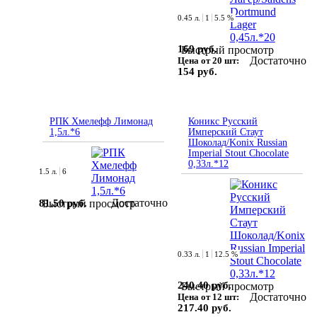
0.45 л.
1
5.5 %
169 руб.
Быстрый просмотр
Достаточно
Цена от 20 шт:
154 руб.
РПК Хмелефф Лимонад
Коникс Русский
1,5л.*6
Имперский Стаут
Шоколад/Konix Russian
Imperial Stout Chocolate
0,33л.*12
1.5 л.
6
Достаточно
81.50 руб.
Быстрый просмотр
0.33 л.
1
12.5 %
240.40 руб.
Быстрый просмотр
Достаточно
Цена от 12 шт:
217.40 руб.