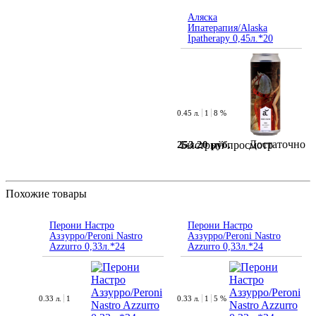
Аляска
Ипатерапия/Alaska
Ipatherapy 0,45л.*20
0.45 л.
1
8 %
Достаточно
253.20 руб.
Быстрый просмотр
Похожие товары
Перони Настро
Перони Настро
Аззурро/Peroni Nastro
Аззурро/Peroni Nastro
Azzurro 0,33л.*24
Azzurro 0,33л.*24
0.33 л.
1
0.33 л.
1
5 %