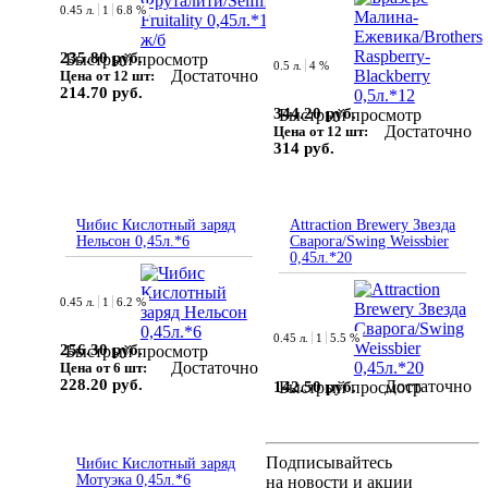
0.45 л.
1
6.8 %
235.80 руб.
Быстрый просмотр
0.5 л.
4 %
Достаточно
Цена от 12 шт:
214.70 руб.
344.20 руб.
Быстрый просмотр
Достаточно
Цена от 12 шт:
314 руб.
Чибис Кислотный заряд
Attraction Brewery Звезда
Нельсон 0,45л.*6
Сварога/Swing Weissbier
0,45л.*20
0.45 л.
1
6.2 %
0.45 л.
1
5.5 %
256.30 руб.
Быстрый просмотр
Достаточно
Цена от 6 шт:
228.20 руб.
Достаточно
142.50 руб.
Быстрый просмотр
Подписывайтесь
Чибис Кислотный заряд
Мотуэка 0,45л.*6
на новости и акции