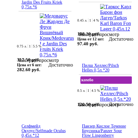
Jardin Des Fruits Kriek
0,75л.*6
0.45 л.
1
4 %
108.20 руб.
Быстрый просмотр
Достаточно
Цена от 12 шт:
97.40 руб.
0.75 л.
1
5.5 %
317.50 руб.
Быстрый просмотр
Достаточно
Цена от 6 шт:
Пилш Хеллес/Pilsch
282.60 руб.
Helles 0,5л.*20
комбо
0.5 л.
1
4.5 %
Достаточно
120.50 руб.
Быстрый просмотр
Селфмейд
Панзер Кислое Течение
Окулус/Selfmade Oculus
Брусника/Panzer Sour
0,45л.*12
Flow Lingonberry