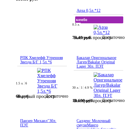
Арза 0,5л.*12
комбо
0.5 л.
Достаточно
74.40 руб.
Быстрый просмотр
РПК Хмелефф Утренняя
Бакалар Оригинальное
Звезда Б/Г 1,5л.*6
Лагер/Bakalar Original
Lager 30л. ПЭТ
1.5 л.
6
30 л.
1
4.9 %
Достаточно
60 руб.
Быстрый просмотр
Достаточно
18 600 руб.
Быстрый просмотр
Панзер Михаил"30л.
Салденс Молочный
ПЭТ
смузиМанго