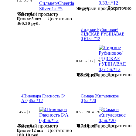
1 л.
3.6 %
Достаточно
76 руб.
Быстрый просмотр
395 руб.
Быстрый просмотр
Достаточно
Цена от 5 шт:
360.30 руб.
Лидское Рубиновое/
ЛІДСКАЕ РУБIНАВАЕ
0,615л.*12
0.615 л.
12
5 %
Достаточно
159.30 руб.
Быстрый просмотр
4Пивовара Гласность Б/
Самара Жигулевское
А 0,45л.*12
0,5л.*20
0.45 л.
1
0.5 л.
20
4.5 %
200 руб.
Достаточно
117.10 руб.
Быстрый просмотр
Быстрый просмотр
Достаточно
Цена от 12 шт:
180.10 руб.