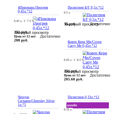
4Пивовара Прогрев
Пилигрим Б/Г 0,5л.*12
0,45л.*12
0.5 л.
0.45 л.
1
7.5 %
Достаточно
35 руб.
Быстрый просмотр
231 руб.
Быстрый просмотр
Достаточно
Цена от 12 шт:
208 руб.
Ковен Кери Ми/Coven
Carry Me 0,45л.*12
0.45 л.
1
6.5 %
231 руб.
Быстрый просмотр
Достаточно
Цена от 12 шт:
205.60 руб.
Чирдэн
Пилигрим 0,33л.*12
Сильвер/Cheerday Silver
1л.*5
комбо
0.33 л.