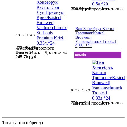
Достаточно
396.90 руб.
Быстрый просмотр
Ван Хонсебрук Кастил
Тропикал/Kasteel
0.33 л.
1
4 %
Brouwerij
Vanhonsebrouck Tropical
0,33л.*24
272.90 руб.
Быстрый просмотр
Достаточно
Цена от 24 шт:
комбо
245.70 руб.
0.33 л.
1
7 %
Достаточно
280 руб.
Быстрый просмотр
Товары этого бренда