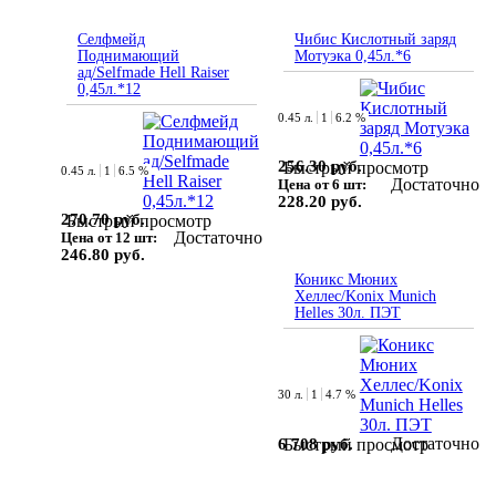
Селфмейд
Чибис Кислотный заряд
Поднимающий
Мотуэка 0,45л.*6
ад/Selfmade Hell Raiser
0,45л.*12
0.45 л.
1
6.2 %
256.30 руб.
Быстрый просмотр
0.45 л.
1
6.5 %
Достаточно
Цена от 6 шт:
228.20 руб.
270.70 руб.
Быстрый просмотр
Достаточно
Цена от 12 шт:
246.80 руб.
Коникс Мюних
Хеллес/Konix Munich
Helles 30л. ПЭТ
30 л.
1
4.7 %
Достаточно
6 708 руб.
Быстрый просмотр