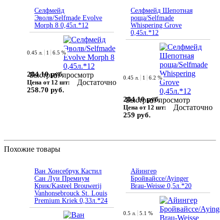
Селфмейд
Селфмейд Шепотная
Эволв/Selfmade Evolve
роща/Selfmade
Morph 8 0,45л.*12
Whispering Grove
0,45л.*12
0.45 л.
1
6.5 %
284.10 руб.
Быстрый просмотр
0.45 л.
1
6.2 %
Достаточно
Цена от 12 шт:
258.70 руб.
284.10 руб.
Быстрый просмотр
Достаточно
Цена от 12 шт:
259 руб.
Похожие товары
Ван Хонсебрук Кастил
Айингер
Сан Луи Премиум
Бройвайссе/Ayinger
Крик/Kasteel Brouwerij
Brau-Weisse 0,5л.*20
Vanhonsebrouck St. Louis
Premium Kriek 0,33л.*24
0.5 л.
5.1 %