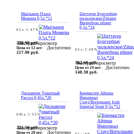
Мьёльнир Плата
Циттауер Бургербрау
Мимира 0,5л.*12
пильзенское/Zittauer
Burgerbrau pilsner
0,5л.*24
0.5 л.
1
4.7 %
238.90 руб.
Быстрый просмотр
Достаточно
Цена от 12 шт:
0.5 л.
1
4.8 %
217.90 руб.
162.60 руб.
Быстрый просмотр
Достаточно
Цена от 24 шт:
148.30 руб.
Дискавери Томатный
Брюмастер Айриш
Рассол 0,45л.*20
Империал
Стаут/Brewmaster Irish
Imperial Stout 0,5л.*12
0.45 л.
1
5.5 %
221.50 руб.
Быстрый просмотр
Достаточно
Цена от 20 шт: