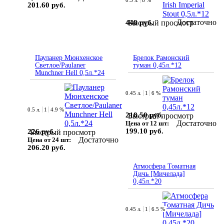
0.5 л.
8 %
201.60 руб.
Достаточно
448 руб.
Быстрый просмотр
Пауланер Мюнхенское
Брелок Рамонский
Светлое/Paulaner
туман 0,45л.*12
Munchner Hell 0,5л.*24
0.45 л.
1
6 %
0.5 л.
1
4.9 %
218.50 руб.
Быстрый просмотр
Достаточно
Цена от 12 шт:
199.10 руб.
226 руб.
Быстрый просмотр
Достаточно
Цена от 24 шт:
206.20 руб.
Атмосфера Томатная
Дичь [Мичелада]
0,45л.*20
0.45 л.
1
6.5 %