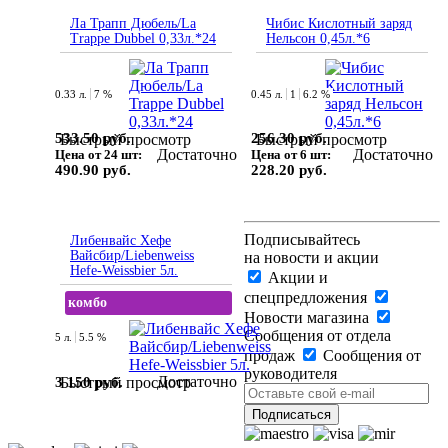
Ла Трапп Дюбель/La
Чибис Кислотный заряд
Trappe Dubbel 0,33л.*24
Нельсон 0,45л.*6
0.33 л.
7 %
0.45 л.
1
6.2 %
533.50 руб.
256.30 руб.
Быстрый просмотр
Быстрый просмотр
Достаточно
Достаточно
Цена от 24 шт:
Цена от 6 шт:
490.90 руб.
228.20 руб.
Подписывайтесь
Либенвайс Хефе
Вайсбир/Liebenweiss
на новости и акции
Hefe-Weissbier 5л.
Акции и
спецпредложения
комбо
Новости магазина
Сообщения от отдела
5 л.
5.5 %
продаж
Сообщения от
руководителя
Достаточно
3 150 руб.
Быстрый просмотр