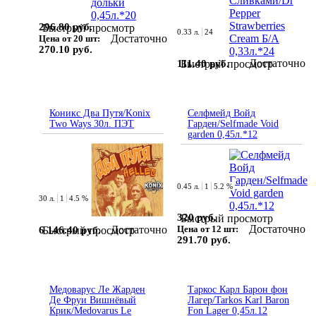
296.80 руб.
Быстрый просмотр
0.33 л.
24
Достаточно
Цена от 20 шт:
270.10 руб.
Достаточно
111.40 руб.
Быстрый просмотр
Коникс Два Путя/Konix
Селфмейд Войд
Two Ways 30л. ПЭТ
Гарден/Selfmade Void
garden 0,45л.*12
0.45 л.
1
5.2 %
30 л.
1
4.5 %
320 руб.
Быстрый просмотр
Достаточно
Достаточно
Цена от 12 шт:
6 146.40 руб.
Быстрый просмотр
291.70 руб.
Медоварус Ле Жарден
Таркос Карл Барон фон
Де Фруи Вишнёвый
Лагер/Tarkos Karl Baron
Крик/Medovarus Le
Fon Lager 0,45л.12