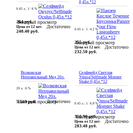
0,45л.*12
0.45 л.
1
6 %
264 руб.
Быстрый просмотр
Достаточно
Цена от 12 шт:
0.45 л.
1
4.2 %
240.40 руб.
255 руб.
Быстрый просмотр
Достаточно
Цена от 12 шт:
232.50 руб.
Волковская
Селфмейд Светлая
Неправильный Мед 20л.
Улица/Selfmade Monster
Shake 0,45л.*12
20 л.
6 %
Достаточно
5 560 руб.
Быстрый просмотр
0.45 л.
1
6.9 %
310.90 руб.
Быстрый просмотр
Достаточно
Цена от 12 шт:
283.40 руб.