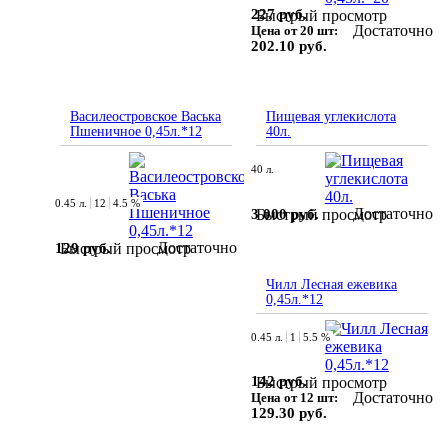
227 руб.
Быстрый просмотр
Достаточно
Цена от 20 шт:
202.10 руб.
Василеостровское Васька
Пищевая углекислота
Пшеничное 0,45л.*12
40л.
40 л.
0.45 л.
12
4.5 %
Достаточно
3 000 руб.
Быстрый просмотр
Достаточно
129 руб.
Быстрый просмотр
Чилл Лесная ежевика
0,45л.*12
0.45 л.
1
5.5 %
142 руб.
Быстрый просмотр
Достаточно
Цена от 12 шт:
129.30 руб.