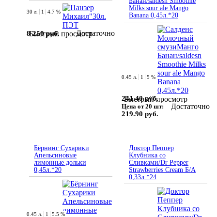
Банан/saldesn Smoothie
Milks sour ale Mango
30 л.
1
4.7 %
Banana 0,45л.*20
Достаточно
8 250 руб.
Быстрый просмотр
0.45 л.
1
5 %
241.40 руб.
Быстрый просмотр
Достаточно
Цена от 20 шт:
219.90 руб.
Бёрнинг Сухарики
Доктор Пеппер
Апельсиновые
Клубника со
лимонные дольки
Сливками/Dr Pepper
0,45л.*20
Strawberries Cream Б/А
0,33л.*24
0.45 л.
1
5.5 %