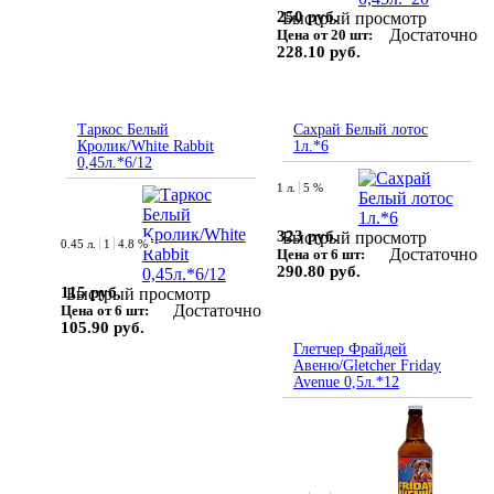
250 руб.
Быстрый просмотр
Достаточно
Цена от 20 шт:
228.10 руб.
Таркос Белый
Сахрай Белый лотос
Кролик/White Rabbit
1л.*6
0,45л.*6/12
1 л.
5 %
323 руб.
Быстрый просмотр
0.45 л.
1
4.8 %
Достаточно
Цена от 6 шт:
290.80 руб.
115 руб.
Быстрый просмотр
Достаточно
Цена от 6 шт:
105.90 руб.
Глетчер Фрайдей
Авеню/Gletcher Friday
Avenue 0,5л.*12