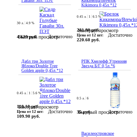
Гавайи 30л. ПЭТ
Кикимора/Brewlok
Kikimora 0,45л.*12
0.45 л.
1
6.5 %
30 л.
4.9 %
241.80 руб.
Быстрый просмотр
Достаточно
Цена от 12 шт:
Достаточно
4 620 руб.
Быстрый просмотр
220.60 руб.
Дабл три Золотое
РПК Хмелефф Утренняя
Яблоко/Double Tree
Звезда Б/Г 0,5л.*6
Golden apple 0,45л.*12
0.45 л.
1
5.6 %
0.5 л.
6
118.10 руб.
Быстрый просмотр
Достаточно
Достаточно
Цена от 12 шт:
35 руб.
Быстрый просмотр
109.90 руб.
Василеостровское