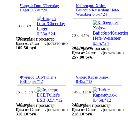
Чирдэй Грин/Cheerday
Кайзердом Хефе-
Lager 0,33л.*24
Вайсбир/Kaiserdom Hefe-
Weissbier 0,5л.*24
0.33 л.
4 %
0.5 л.
4.7 %
120 руб.
Быстрый просмотр
Достаточно
Цена от 24 шт:
109.50 руб.
282.90 руб.
Быстрый просмотр
Достаточно
Цена от 24 шт:
257.80 руб.
Фуллерс ЕСБ/Fuller's
Чибис Карамбуляж
ESB 0,5л.*12
0,45л.*12
0.5 л.
1
5.9 %
0.45 л.
1
8.6 %
340 руб.
245 руб.
Быстрый просмотр
Быстрый просмотр
Достаточно
Достаточно
Цена от 12 шт:
Цена от 12 шт:
310.10 руб.
218.10 руб.