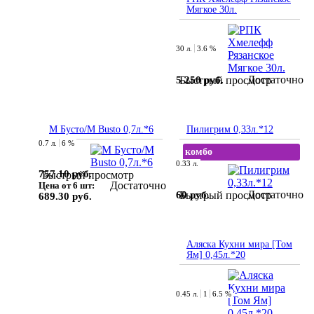
Мягкое 30л.
30 л.
3.6 %
Достаточно
5 250 руб.
Быстрый просмотр
М Бусто/M Busto 0,7л.*6
Пилигрим 0,33л.*12
0.7 л.
6 %
комбо
0.33 л.
757.10 руб.
Быстрый просмотр
Достаточно
Цена от 6 шт:
Достаточно
60 руб.
Быстрый просмотр
689.30 руб.
Аляска Кухни мира [Том
Ям] 0,45л.*20
0.45 л.
1
6.5 %