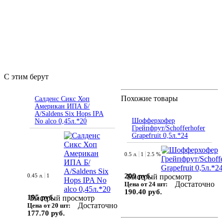
С этим берут
Похожие товары
Салденс Сикс Хоп
Американ ИПА Б/
А/Saldens Six Hops IPA
Шофферхофер
No alco 0,45л.*20
Грейпфрут/Schofferhofer
Grapefruit 0,5л.*24
0.5 л.
1
2.5 %
209 руб.
0.45 л.
1
Быстрый просмотр
Достаточно
Цена от 24 шт:
190.40 руб.
195 руб.
Быстрый просмотр
Достаточно
Цена от 20 шт:
177.70 руб.