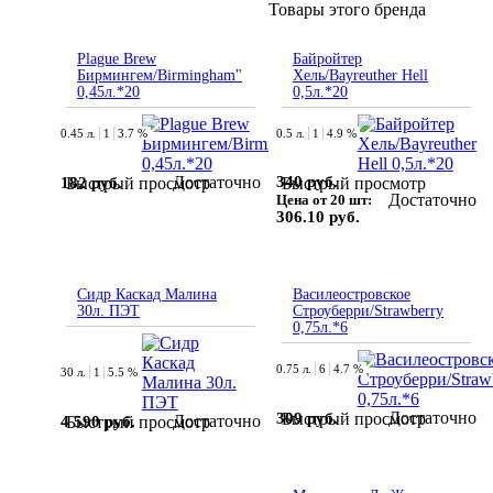
Товары этого бренда
Plague Brew
Байройтер
Бирмингем/Birmingham"
Хель/Bayreuther Hell
0,45л.*20
0,5л.*20
0.45 л.
1
3.7 %
0.5 л.
1
4.9 %
Достаточно
340 руб.
182 руб.
Быстрый просмотр
Быстрый просмотр
Достаточно
Цена от 20 шт:
306.10 руб.
Сидр Каскад Малина
Василеостровское
30л. ПЭТ
Строуберри/Strawberry
0,75л.*6
0.75 л.
6
4.7 %
30 л.
1
5.5 %
Достаточно
309 руб.
Быстрый просмотр
Достаточно
4 590 руб.
Быстрый просмотр