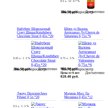
0.5 л.
12
4.7 %
Достаточно
186.50 руб.
Быстрый просмотр
Найтберг Шоколадный
Шевр дэ Валонь
Стаут Шиша/Knightberg
Артизанал Ду/Chevre de
Chocolate Stout 0,45л.*20
Valongnes 0,75л.*6
0.45 л.
1
5 %
0.75 л.
3 %
Достаточно
909.90 руб.
206.50 руб.
Быстрый просмотр
Быстрый просмотр
Достаточно
Цена от 6 шт:
828.40 руб.
Джоус Пилснер/Jaws
Мэджик Мэсс Ты
Pilsner 0,5л.*20
Милашка 0,45л.*12
0.5 л.
1
5 %