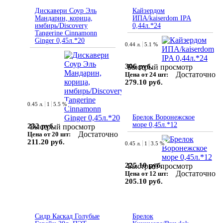
Дискавери Соур Эль
Кайзердом
Мандарин, корица,
ИПА/kaiserdom IPA
имбирь/Discovery
0,44л.*24
Tangerine Cinnamonn
Ginger 0,45л.*20
0.44 л.
5.1 %
306 руб.
Быстрый просмотр
Достаточно
Цена от 24 шт:
279.10 руб.
0.45 л.
1
5.5 %
Брелок Воронежское
море 0,45л.*12
232 руб.
Быстрый просмотр
Достаточно
Цена от 20 шт:
211.20 руб.
0.45 л.
1
3.5 %
225.10 руб.
Быстрый просмотр
Достаточно
Цена от 12 шт:
205.10 руб.
Сидр Каскад Голубые
Брелок