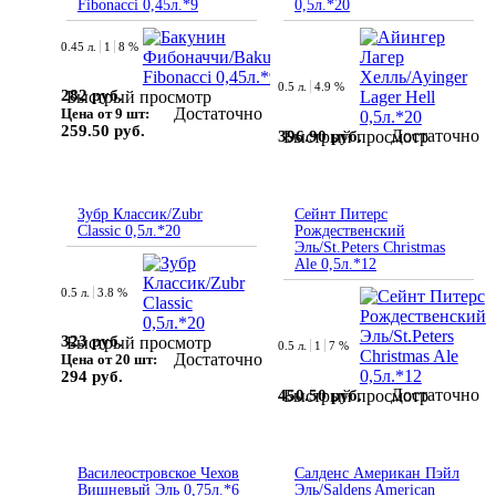
Fibonacci 0,45л.*9
0,5л.*20
0.45 л.
1
8 %
0.5 л.
4.9 %
282 руб.
Быстрый просмотр
Достаточно
Цена от 9 шт:
259.50 руб.
Достаточно
396.90 руб.
Быстрый просмотр
Зубр Классик/Zubr
Сейнт Питерс
Classic 0,5л.*20
Рождественский
Эль/St.Peters Сhristmas
Ale 0,5л.*12
0.5 л.
3.8 %
323 руб.
Быстрый просмотр
0.5 л.
1
7 %
Достаточно
Цена от 20 шт:
294 руб.
Достаточно
450.50 руб.
Быстрый просмотр
Василеостровское Чехов
Салденс Американ Пэйл
Вишневый Эль 0,75л.*6
Эль/Saldens American