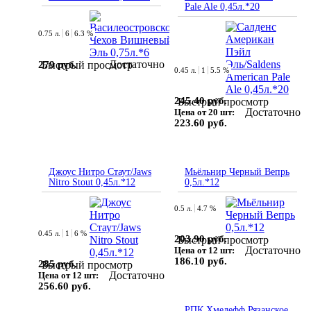
Pale Ale 0,45л.*20
0.75 л.
6
6.3 %
Достаточно
279 руб.
Быстрый просмотр
0.45 л.
1
5.5 %
245.40 руб.
Быстрый просмотр
Достаточно
Цена от 20 шт:
223.60 руб.
Джоус Нитро Стаут/Jaws
Мьёльнир Черный Вепрь
Nitro Stout 0,45л.*12
0,5л.*12
0.5 л.
4.7 %
0.45 л.
1
6 %
203.90 руб.
Быстрый просмотр
Достаточно
Цена от 12 шт:
186.10 руб.
285 руб.
Быстрый просмотр
Достаточно
Цена от 12 шт:
256.60 руб.
РПК Хмелефф Рязанское