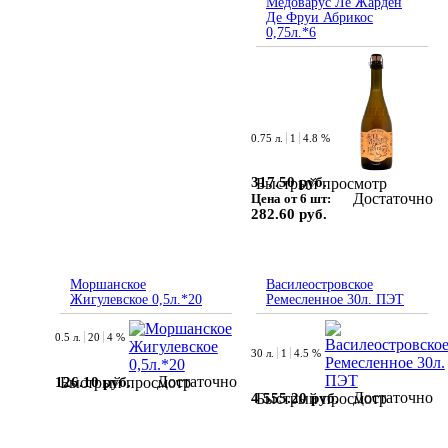
Медоварус Ле Жарден
Де Фруи Абрикос
0,75л.*6
0.75 л.
1
4.8 %
317.50 руб.
Быстрый просмотр
Достаточно
Цена от 6 шт:
282.60 руб.
Моршанское
Василеостровское
Жигулевское 0,5л.*20
Ремесленное 30л. ПЭТ
0.5 л.
20
4 %
30 л.
1
4.5 %
Достаточно
126.10 руб.
Быстрый просмотр
Достаточно
4 555.20 руб.
Быстрый просмотр