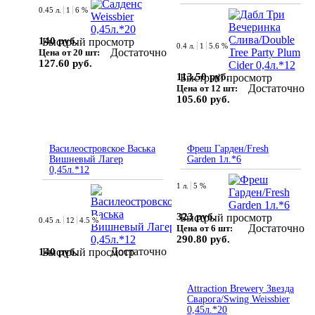
0.45 л.
1
6 %
140 руб.
Быстрый просмотр
0.4 л.
1
5.6 %
Достаточно
Цена от 20 шт:
127.60 руб.
113.50 руб.
Быстрый просмотр
Достаточно
Цена от 12 шт:
105.60 руб.
Василеостровское Васька
Фреш Гарден/Fresh
Вишневый Лагер
Garden 1л.*6
0,45л.*12
1 л.
5 %
323 руб.
Быстрый просмотр
0.45 л.
12
4.5 %
Достаточно
Цена от 6 шт:
290.80 руб.
Достаточно
140 руб.
Быстрый просмотр
Attraction Brewery Звезда
Сварога/Swing Weissbier
0,45л.*20