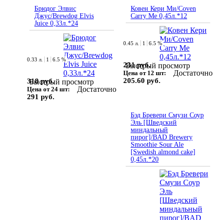
Брюдог Элвис
Ковен Кери Ми/Coven
Джус/Brewdog Elvis
Carry Me 0,45л.*12
Juice 0,33л.*24
0.45 л.
1
6.5 %
0.33 л.
1
6.5 %
231 руб.
Быстрый просмотр
Достаточно
Цена от 12 шт:
205.60 руб.
318 руб.
Быстрый просмотр
Достаточно
Цена от 24 шт:
291 руб.
Бэд Бревери Смузи Соур
Эль [Шведский
миндальный
пирог]/BAD Brewery
Smoothie Sour Ale
[Swedish almond cake]
0,45л.*20