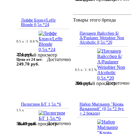
Товары этого бренда
Леффе Блонд/Leffe
Blonde 0,5л.*24
Пауланер Вайссбир Б/
А/Paulaner Weissbier Non
0.5 л.
1
6.6 %
Alcoholic 0,5л.*20
274 руб.
Быстрый просмотр
Достаточно
Цена от 24 шт:
249.70 руб.
0.5 л.
1
0.5 %
Достаточно
209 руб.
Быстрый просмотр
Пилигрим Б/Г 1,5л.*6
Набор Мьёльнир "Кровь
Валькирий" (0,5л.*2 бут.
1.5 л.
+ 2 бокала)
Достаточно
56.40 руб.
Быстрый просмотр