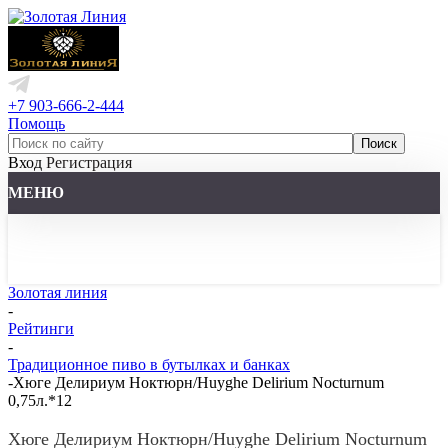
+7 903-666-2-444
Помощь
Вход
Регистрация
МЕНЮ
Золотая линия
-
Рейтинги
-
Традиционное пиво в бутылках и банках
-
Хюге Делириум Ноктюрн/Huyghe Delirium Nocturnum
0,75л.*12
Хюге Делириум Ноктюрн/Huyghe Delirium Nocturnum