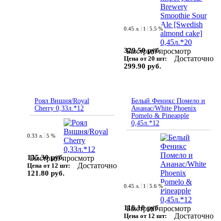
0.45 л.
1
5.5 %
329.50 руб.
Быстрый просмотр
Достаточно
Цена от 20 шт:
299.90 руб.
Роял Вишня/Royal
Белый Феникс Помело и
Cherry 0,33л.*12
Ананас/White Phoenix
Pomelo & Pineapple
0,45л.*12
0.33 л.
5 %
135.30 руб.
Быстрый просмотр
Достаточно
Цена от 12 шт:
121.80 руб.
0.45 л.
1
5.6 %
118.10 руб.
Быстрый просмотр
Достаточно
Цена от 12 шт: