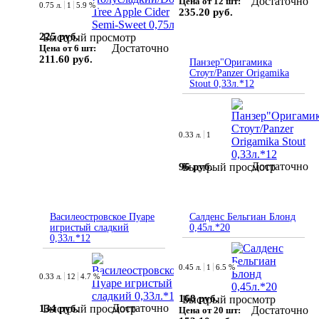
Достаточно
Цена от 12 шт:
0.75 л.
1
5.9 %
235.20 руб.
225 руб.
Быстрый просмотр
Достаточно
Цена от 6 шт:
211.60 руб.
Панзер"Оригамика
Стоут/Panzer Origamika
Stout 0,33л.*12
0.33 л.
1
Достаточно
96 руб.
Быстрый просмотр
Василеостровское Пуаре
Салденс Бельгиан Блонд
игристый сладкий
0,45л.*20
0,33л.*12
0.45 л.
1
6.5 %
0.33 л.
12
4.7 %
168 руб.
Быстрый просмотр
Достаточно
134 руб.
Быстрый просмотр
Достаточно
Цена от 20 шт: