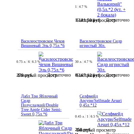
1
4.7 %
Достаточно
1 181.50 руб.
Быстрый просмотр
Василеостровское Чехов
Василеостровское Сидр
Вишневый Эль 0,75л.*6
игристый 30л.
0.75 л.
6
6.3 %
30 л.
4.7 %
Достаточно
Достаточно
279 руб.
8 167.12 руб.
Быстрый просмотр
Быстрый просмотр
Дабл Три Яблочный
Селфмейд
Сидр
Арсури/Selfmade Arsuri
Полусладкий/Double
0,45л.*12
Tree Apple Cider Semi-
Sweet 0,75л.*6
0.45 л.
1
6.5 %
258 руб.
Быстрый просмотр