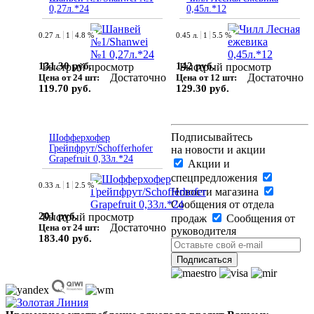
0,27л.*24
0,45л.*12
0.27 л.
1
4.8 %
0.45 л.
1
5.5 %
131.30 руб.
142 руб.
Быстрый просмотр
Быстрый просмотр
Достаточно
Достаточно
Цена от 24 шт:
Цена от 12 шт:
119.70 руб.
129.30 руб.
Подписывайтесь
Шофферхофер
Грейпфрут/Schofferhofer
на новости и акции
Grapefruit 0,33л.*24
Акции и
спецпредложения
0.33 л.
1
2.5 %
Новости магазина
Сообщения от отдела
201 руб.
Быстрый просмотр
продаж
Сообщения от
Достаточно
Цена от 24 шт:
руководителя
183.40 руб.