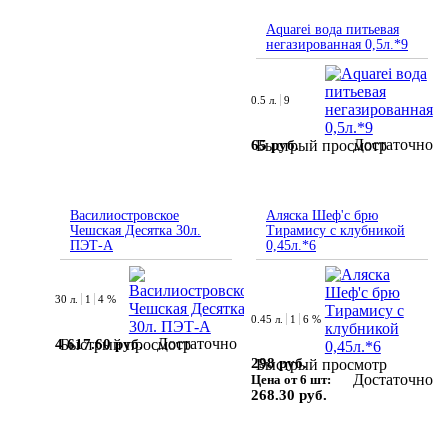
Aquarei вода питьевая
негазированная 0,5л.*9
0.5 л.
9
Достаточно
65 руб.
Быстрый просмотр
Василиостровское
Аляска Шеф'с брю
Чешская Десятка 30л.
Тирамису с клубникой
ПЭТ-А
0,45л.*6
30 л.
1
4 %
0.45 л.
1
6 %
Достаточно
4 617.60 руб.
Быстрый просмотр
298 руб.
Быстрый просмотр
Достаточно
Цена от 6 шт:
268.30 руб.