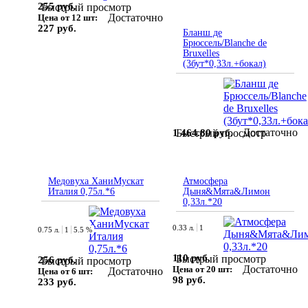
255 руб.
Быстрый просмотр
Достаточно
Цена от 12 шт:
227 руб.
Бланш де
Брюссель/Blanche de
Bruxelles
(3бут*0,33л.+бокал)
Достаточно
1 464.80 руб.
Быстрый просмотр
Медовуха ХаниМускат
Атмосфера
Италия 0,75л.*6
Дыня&Мята&Лимон
0,33л.*20
0.33 л.
1
0.75 л.
1
5.5 %
110 руб.
Быстрый просмотр
256 руб.
Быстрый просмотр
Достаточно
Цена от 20 шт:
Достаточно
Цена от 6 шт:
98 руб.
233 руб.