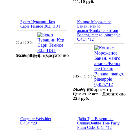
111.10 руб.
Букет Чувашии Кер
Коникс Мороженое
Сари Темное 30л. ПЭТ
Банан, манго,
ананас/Konix Ice Cream
Banana, mango, pineapple
0,45л.*12
30 л.
3.5 %
Достаточно
5 256.58 руб.
Быстрый просмотр
0.45 л.
1
5.5 %
246.60 руб.
Быстрый просмотр
Достаточно
Цена от 12 шт:
223 руб.
Салденс Weissbier
Дабл Три Вечеринка
0,45л.*20
Слива/Double Tree Party
Plum Cider 0,4л.*12