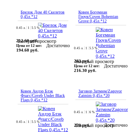
Брелок Дом 40 Скелетов
Ковен Богемиан
0,45л.*12
Гроув/Coven Bohemian
Grove 0,45л.*12
0.45 л.
1
5.5 %
212.60 руб.
Быстрый просмотр
Достаточно
Цена от 12 шт:
0.45 л.
1
5.5 %
194.60 руб.
243 руб.
Быстрый просмотр
Достаточно
Цена от 12 шт:
216.30 руб.
Ковен Андэр Блэк
Заговор Затмим/Zagovor
Флагс/Coveb Under Black
Zatmim 0,45л.*20
Flags 0,45л.*12
0.45 л.
1
6 %
0.45 л.
1
5.5 %
Достаточно
279 руб.
Быстрый просмотр