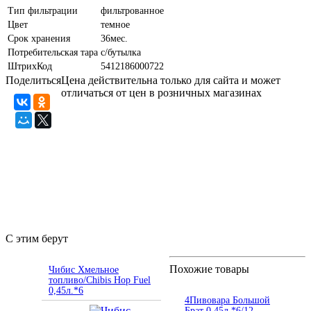
Тип фильтрации
фильтрованное
Цвет
темное
Срок хранения
36мес.
Потребительская тара
с/бутылка
ШтрихКод
5412186000722
Поделиться
Цена действительна только для сайта и может
отличаться от цен в розничных магазинах
С этим берут
Похожие товары
Чибис Хмельное
топливо/Chibis Hop Fuel
0,45л.*6
4Пивовара Большой
Брат 0,45л.*6/12