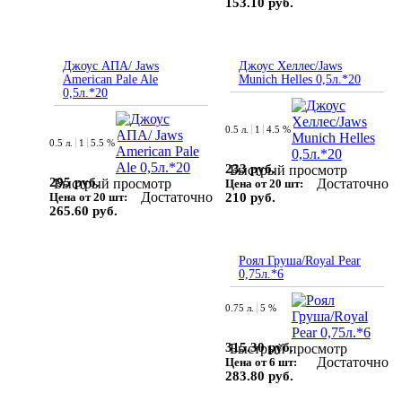
153.10 руб.
Джоус АПА/ Jaws
Джоус Хеллес/Jaws
American Pale Ale
Munich Helles 0,5л.*20
0,5л.*20
0.5 л.
1
4.5 %
0.5 л.
1
5.5 %
233 руб.
Быстрый просмотр
295 руб.
Достаточно
Быстрый просмотр
Цена от 20 шт:
Достаточно
Цена от 20 шт:
210 руб.
265.60 руб.
Роял Груша/Royal Pear
0,75л.*6
0.75 л.
5 %
315.30 руб.
Быстрый просмотр
Достаточно
Цена от 6 шт:
283.80 руб.