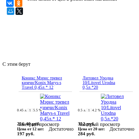
С этим берут
Коникс Мэрис тревел
Литовел Уродна
кимчи/Konix Marys-s
10/Litovel Urodna
Travel 0,45л.* 12
0,5л.*20
0.45 л.
1
5.5 %
0.5 л.
1
4.2 %
216.40 руб.
312 руб.
Быстрый просмотр
Быстрый просмотр
Достаточно
Достаточно
Цена от 12 шт:
Цена от 20 шт:
197 руб.
284 руб.