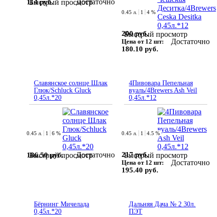
Достаточно
114 руб.
Быстрый просмотр
0.45 л.
1
4 %
200 руб.
Быстрый просмотр
Достаточно
Цена от 12 шт:
180.10 руб.
Славянское солнце Шлак
4Пивовара Пепельная
Глюк/Schluck Gluck
вуаль/4Brewers Ash Veil
0,45л.*20
0,45л.*12
0.45 л.
1
6 %
0.45 л.
1
4.5 %
Достаточно
217 руб.
186.50 руб.
Быстрый просмотр
Быстрый просмотр
Достаточно
Цена от 12 шт:
195.40 руб.
Бёрнинг Мичелада
Дальняя Дача № 2 30л.
0,45л.*20
ПЭТ