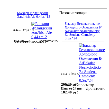
Похожие товары
Бочкари Ирландский
Эль/Irish Ale 0,44л.*12
Бакалар Безалкогольное
Холодного Охмеления Б/
0.44 л.
12
6.5 %
А/Bakalar Nealkoholicky
Za Studena Chmeleny
0,5л.*24
Достаточно
114.40 руб.
Быстрый просмотр
0.5 л.
1
0.5 %
200.20 руб.
Быстрый просмотр
Достаточно
Цена от 24 шт:
182.40 руб.