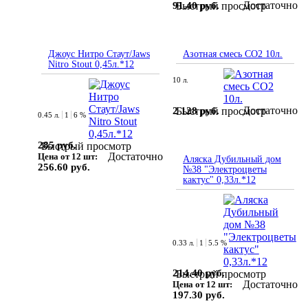
Достаточно
91.40 руб.
Быстрый просмотр
Джоус Нитро Стаут/Jaws
Азотная смесь СО2 10л.
Nitro Stout 0,45л.*12
10 л.
Достаточно
2 128 руб.
Быстрый просмотр
0.45 л.
1
6 %
285 руб.
Быстрый просмотр
Достаточно
Цена от 12 шт:
Аляска Дубильный дом
256.60 руб.
№38 "Электроцветы
кактус" 0,33л.*12
0.33 л.
1
5.5 %
214.40 руб.
Быстрый просмотр
Достаточно
Цена от 12 шт:
197.30 руб.