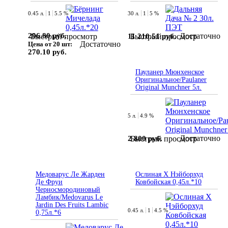
0.45 л.
1
5.5 %
30 л.
1
5 %
296.80 руб.
Достаточно
11 210.51 руб.
Быстрый просмотр
Быстрый просмотр
Достаточно
Цена от 20 шт:
270.10 руб.
Пауланер Мюнхенское
Оригинальное/Paulaner
Original Munchner 5л.
5 л.
4.9 %
Достаточно
2 800 руб.
Быстрый просмотр
Медоварус Ле Жарден
Ослиная Х Нэйборхуд
Де Фруи
Ковбойская 0,45л.*10
Черносмородиновый
Ламбик/Medovarus Le
Jardin Des Fruits Lambic
0.45 л.
1
4.5 %
0,75л.*6