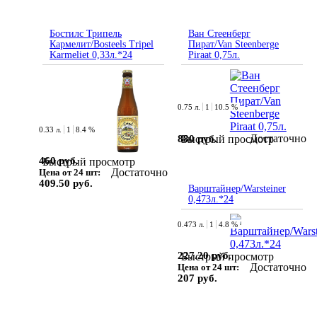
Бостилс Трипель
Ван Стеенберг
Кармелит/Bosteels Tripel
Пират/Van Steenberge
Karmeliet 0,33л.*24
Piraat 0,75л.
0.75 л.
1
10.5 %
0.33 л.
1
8.4 %
Достаточно
880 руб.
Быстрый просмотр
460 руб.
Быстрый просмотр
Достаточно
Цена от 24 шт:
409.50 руб.
Варштайнер/Warsteiner
0,473л.*24
0.473 л.
1
4.8 %
227.20 руб.
Быстрый просмотр
Достаточно
Цена от 24 шт:
207 руб.