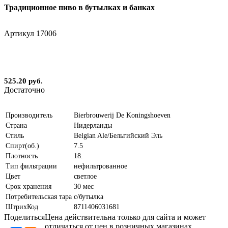
Традиционное пиво в бутылках и банках
Артикул
17006
525.20 руб.
Достаточно
Производитель
Bierbrouwerij De Koningshoeven
Страна
Нидерланды
Стиль
Belgian Ale/Бельгийский Эль
Спирт(об.)
7.5
Плотность
18.
Тип фильтрации
нефильтрованное
Цвет
светлое
Срок хранения
30 мес
Потребительская тара
с/бутылка
ШтрихКод
8711406031681
Поделиться
Цена действительна только для сайта и может
отличаться от цен в розничных магазинах