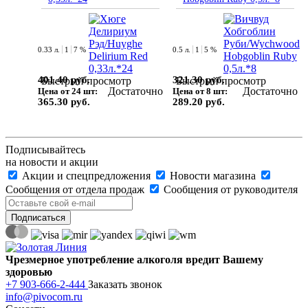
0.33 л.
1
7 %
0.5 л.
1
5 %
401.40 руб.
321.30 руб.
Быстрый просмотр
Быстрый просмотр
Достаточно
Достаточно
Цена от 24 шт:
Цена от 8 шт:
365.30 руб.
289.20 руб.
Подписывайтесь
на новости и акции
Акции и спецпредложения
Новости магазина
Сообщения от отдела продаж
Сообщения от руководителя
Чрезмерное употребление алкоголя вредит Вашему
здоровью
+7 903-666-2-444
Заказать звонок
info@pivocom.ru