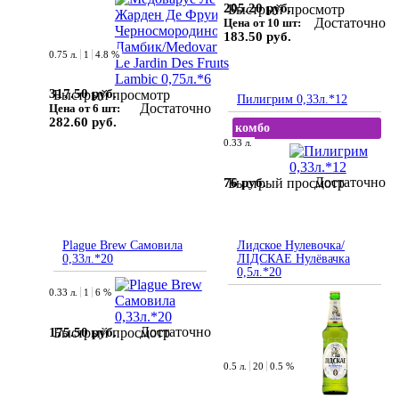
205.20 руб.
Быстрый просмотр
Достаточно
Цена от 10 шт:
183.50 руб.
0.75 л.
1
4.8 %
317.50 руб.
Быстрый просмотр
Пилигрим 0,33л.*12
Достаточно
Цена от 6 шт:
282.60 руб.
комбо
0.33 л.
Достаточно
76 руб.
Быстрый просмотр
Plague Brew Самовила
Лидское Нулевочка/
0,33л.*20
ЛІДСКАЕ Нулёвачка
0,5л.*20
0.33 л.
1
6 %
Достаточно
175.50 руб.
Быстрый просмотр
0.5 л.
20
0.5 %