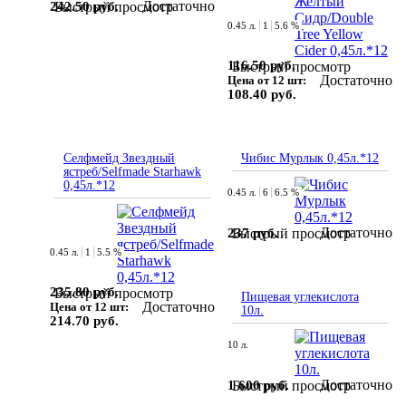
Достаточно
242.50 руб.
Быстрый просмотр
0.45 л.
1
5.6 %
116.50 руб.
Быстрый просмотр
Достаточно
Цена от 12 шт:
108.40 руб.
Селфмейд Звездный
Чибис Мурлык 0,45л.*12
ястреб/Selfmade Starhawk
0,45л.*12
0.45 л.
6
6.5 %
Достаточно
237 руб.
Быстрый просмотр
0.45 л.
1
5.5 %
235.80 руб.
Быстрый просмотр
Пищевая углекислота
Достаточно
Цена от 12 шт:
10л.
214.70 руб.
10 л.
Достаточно
1 600 руб.
Быстрый просмотр