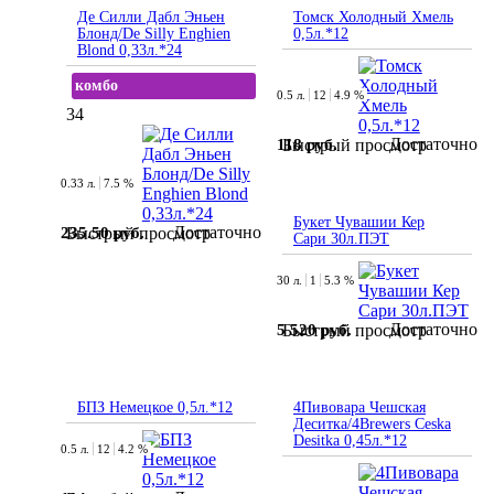
Де Силли Дабл Эньен
Томск Холодный Хмель
Блонд/De Silly Enghien
0,5л.*12
Blond 0,33л.*24
комбо
0.5 л.
12
4.9 %
34
Достаточно
118 руб.
Быстрый просмотр
0.33 л.
7.5 %
Букет Чувашии Кер
Достаточно
235.50 руб.
Быстрый просмотр
Сари 30л.ПЭТ
30 л.
1
5.3 %
Достаточно
5 520 руб.
Быстрый просмотр
БПЗ Немецкое 0,5л.*12
4Пивовара Чешская
Деситка/4Brewers Ceska
Desitka 0,45л.*12
0.5 л.
12
4.2 %