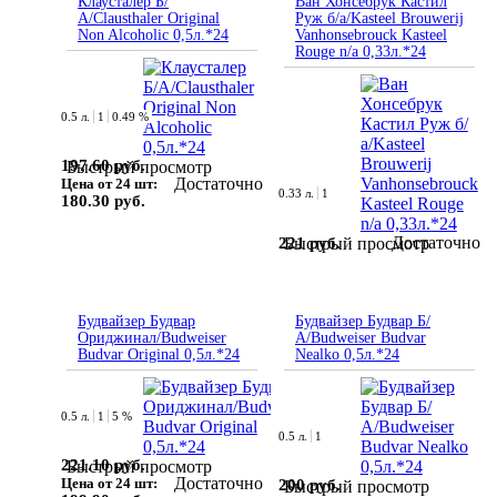
Клаусталер Б/
Ван Хонсебрук Кастил
А/Clausthaler Original
Руж б/а/Kasteel Brouwerij
Non Alcoholic 0,5л.*24
Vanhonsebrouck Kasteel
Rouge n/a 0,33л.*24
0.5 л.
1
0.49 %
197.60 руб.
Быстрый просмотр
Достаточно
Цена от 24 шт:
0.33 л.
1
180.30 руб.
Достаточно
221 руб.
Быстрый просмотр
Будвайзер Будвар
Будвайзер Будвар Б/
Ориджинал/Budweiser
А/Budweiser Budvar
Budvar Original 0,5л.*24
Nealko 0,5л.*24
0.5 л.
1
5 %
0.5 л.
1
221.10 руб.
Быстрый просмотр
Достаточно
Цена от 24 шт:
200 руб.
Быстрый просмотр