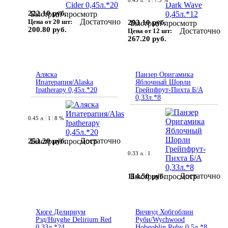
0.45 л.
1
7.5 %
222.10 руб.
Быстрый просмотр
Достаточно
Цена от 20 шт:
293.10 руб.
Быстрый просмотр
200.80 руб.
Достаточно
Цена от 12 шт:
267.20 руб.
Аляска
Панзер Оригамика
Ипатерапия/Alaska
Яблочный Шорли
Ipatherapy 0,45л.*20
Грейпфрут-Пихта Б/А
0,33л.*8
0.45 л.
1
8 %
Достаточно
253.20 руб.
Быстрый просмотр
0.33 л.
1
Достаточно
114.50 руб.
Быстрый просмотр
Хюге Делириум
Вичвуд Хобгоблин
Рэд/Huyghe Delirium Red
Руби/Wychwood
0,33л.*24
Hobgoblin Ruby 0,5л.*8