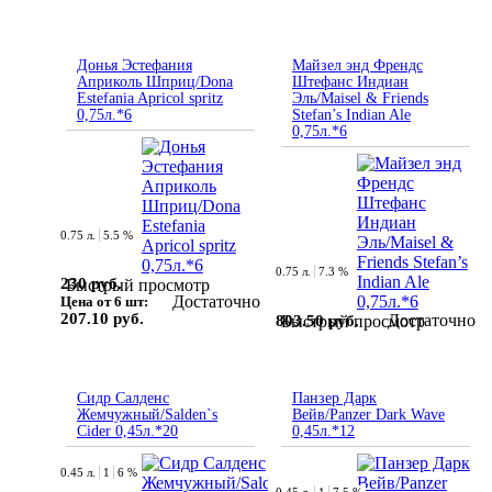
Донья Эстефания
Майзел энд Френдс
Априколь Шприц/Dona
Штефанс Индиан
Estefania Apricol spritz
Эль/Maisel & Friends
0,75л.*6
Stefan’s Indian Ale
0,75л.*6
0.75 л.
5.5 %
0.75 л.
7.3 %
230 руб.
Быстрый просмотр
Достаточно
Цена от 6 шт:
207.10 руб.
Достаточно
803.50 руб.
Быстрый просмотр
Сидр Салденс
Панзер Дарк
Жемчужный/Salden`s
Вейв/Panzer Dark Wave
Cider 0,45л.*20
0,45л.*12
0.45 л.
1
6 %