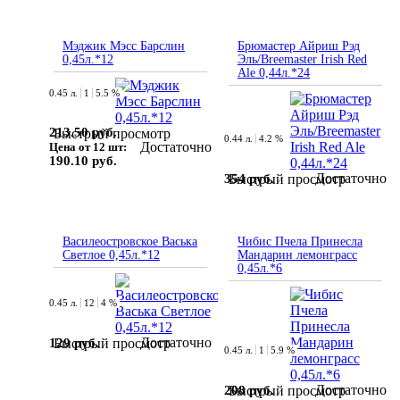
Мэджик Мэсс Барслин
Брюмастер Айриш Рэд
0,45л.*12
Эль/Breemaster Irish Red
Ale 0,44л.*24
0.45 л.
1
5.5 %
213.50 руб.
Быстрый просмотр
0.44 л.
4.2 %
Достаточно
Цена от 12 шт:
190.10 руб.
Достаточно
354 руб.
Быстрый просмотр
Василеостровское Васька
Чибис Пчела Принесла
Светлое 0,45л.*12
Мандарин лемонграсс
0,45л.*6
0.45 л.
12
4 %
Достаточно
129 руб.
Быстрый просмотр
0.45 л.
1
5.9 %
Достаточно
208 руб.
Быстрый просмотр