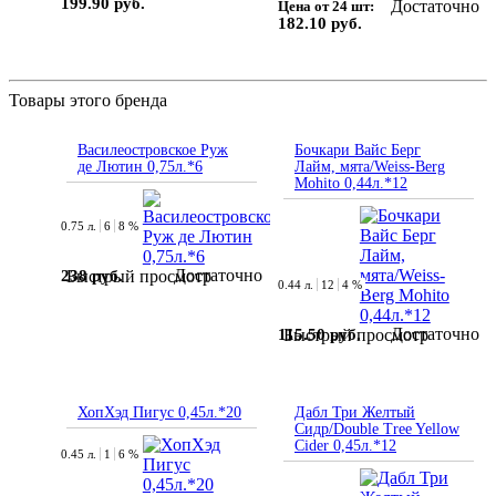
199.90 руб.
Достаточно
Цена от 24 шт:
182.10 руб.
Товары этого бренда
Василеостровское Руж
Бочкари Вайс Берг
де Лютин 0,75л.*6
Лайм, мята/Weiss-Berg
Mohito 0,44л.*12
0.75 л.
6
8 %
Достаточно
238 руб.
Быстрый просмотр
0.44 л.
12
4 %
Достаточно
115.50 руб.
Быстрый просмотр
ХопХэд Пигус 0,45л.*20
Дабл Три Желтый
Сидр/Double Tree Yellow
Cider 0,45л.*12
0.45 л.
1
6 %