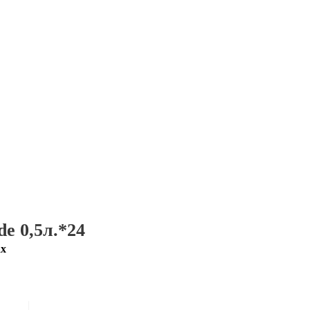
e 0,5л.*24
ах