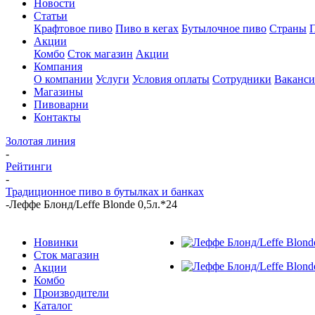
Новости
Статьи
Крафтовое пиво
Пиво в кегах
Бутылочное пиво
Страны
Акции
Комбо
Сток магазин
Акции
Компания
О компании
Услуги
Условия оплаты
Сотрудники
Ваканс
Магазины
Пивоварни
Контакты
Золотая линия
-
Рейтинги
-
Традиционное пиво в бутылках и банках
-
Леффе Блонд/Leffe Blonde 0,5л.*24
Новинки
Сток магазин
Акции
Комбо
Производители
Каталог