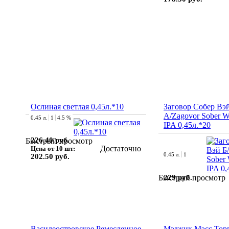
Ослиная светлая 0,45л.*10
Заговор Собер Вэй
А/Zagovor Sober 
0.45 л.
1
4.5 %
IPA 0,45л.*20
226.40 руб.
Быстрый просмотр
Достаточно
Цена от 10 шт:
0.45 л.
1
202.50 руб.
229 руб.
Быстрый просмотр
Василеостровское Ремесленное
Мэджик Мэсс Тор