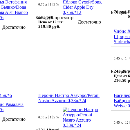
0.75 л.
1
5 %
70 руб.
Ц
Быстрый 
6
241 руб.
Быстрый просмотр
Достаточно
Цена от 12 шт:
219.80 руб.
Достаточно
Чибис 
Шрирача
Shrirach
0.45 л.
1
243.20 р
Быстрый 
Цена от 6
216.50 р
45л.*6
Перони Настро Аззурро/Peroni
Василео
Nastro Azzurro 0,33л.*24
Вайценф
Weisse 0
0.33 л.
1
5 %
Достаточно
0.45 л.
12