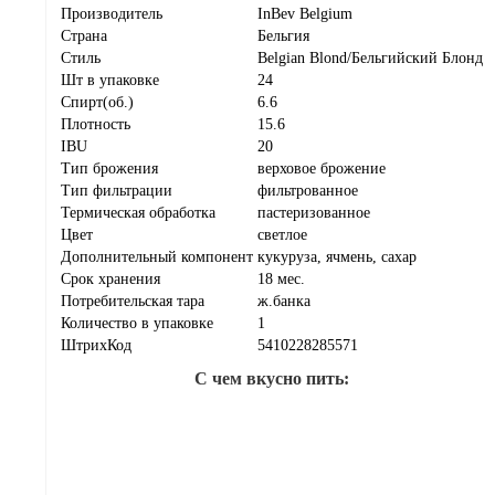
Производитель
InBev Belgium
Страна
Бельгия
Стиль
Belgian Blond/Бельгийский Блонд
Шт в упаковке
24
Спирт(об.)
6.6
Плотность
15.6
IBU
20
Тип брожения
верховое брожение
Тип фильтрации
фильтрованное
Термическая обработка
пастеризованное
Цвет
светлое
Дополнительный компонент
кукуруза, ячмень, сахар
Срок хранения
18 мес.
Потребительская тара
ж.банка
Количество в упаковке
1
ШтрихКод
5410228285571
С чем вкусно пить: