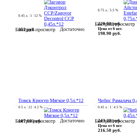
0.75 л.
5.5 %
0.45 л.
1
12 %
220.90 руб.
Быстрый просмотр
Цена от 6 шт:
Достаточно
352 руб.
Быстрый просмотр
198.90 руб.
Томск Крюгер Мягкое 0,5л.*12
Чибис Рамалача 0,
0.5 л.
12
4.2 %
0.45 л.
1
4.5 %
Достаточно
243.20 руб.
107.60 руб.
Быстрый просмотр
Быстрый просмотр
Цена от 6 шт:
216.50 руб.