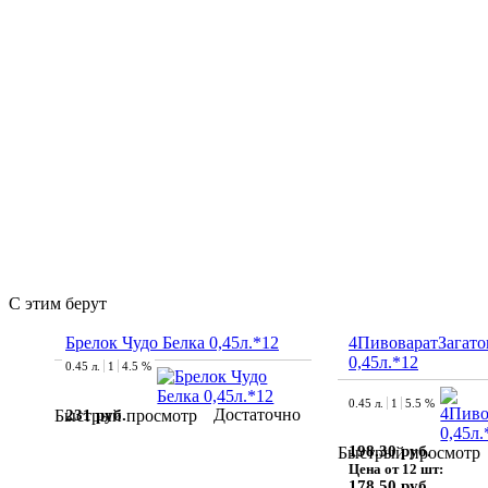
С этим берут
Брелок Чудо Белка 0,45л.*12
4ПивоваратЗагато
0,45л.*12
0.45 л.
1
4.5 %
0.45 л.
1
5.5 %
Достаточно
231 руб.
Быстрый просмотр
198.30 руб.
Быстрый просмотр
Цена от 12 шт:
178.50 руб.