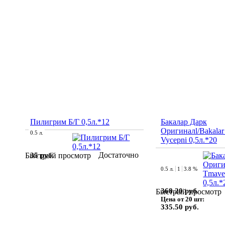
Пилигрим Б/Г 0,5л.*12
Бакалар Дарк
Оригиналl/Bakala
0.5 л.
Vycepni 0,5л.*20
Достаточно
35 руб.
Быстрый просмотр
0.5 л.
1
3.8 %
368.20 руб.
Быстрый просмотр
Цена от 20 шт:
335.50 руб.