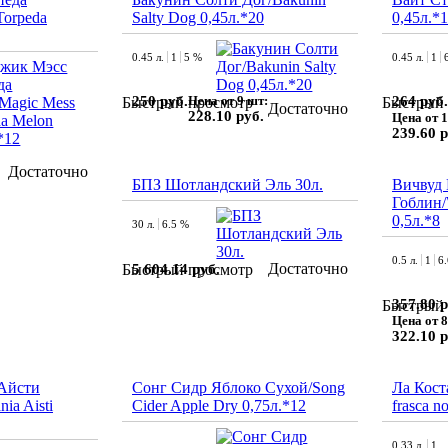
Torpeda
Salty Dog 0,45л.*20
0,45л.*
0.45 л.
1
5 %
0.45 л.
1
250 руб.
Цена от 9 шт:
264 руб.
Быстрый просмотр
Быстрый 
Достаточно
228.10 руб.
Цена от 1
239.60 р
Достаточно
БПЗ Шотландский Эль 30л.
Вичвуд
Гоблин/
0,5л.*8
30 л.
6.5 %
0.5 л.
1
6
Достаточно
5 604.14 руб.
Быстрый просмотр
357.80 р
Быстрый 
Цена от 8
322.10 р
Айсти
Сонг Сидр Яблоко Сухой/Song
Ла Кост
ia Aisti
Cider Apple Dry 0,75л.*12
frasca n
0.33 л.
1