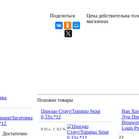
Поделиться
Цена действительна толь
магазинах
вка
Похожие товары
Циндао Стаут/Tsingtao Stout
Ван Хон
0,33л.*12
Луи Пре
Brouweri
Louis P
0.33 л.
1
6.1 %
Достаточно
22