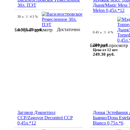
30л. ПЭТ
Дыня/Magic Mess 
Melon 0,45л.*12
30 л.
1
4.5 %
Достаточно
4 555.20 руб.
Быстрый просмотр
0.45 л.
1
4 %
280 руб.
Быстрый просмотр
Цена от 12 шт:
249.30 руб.
Заговор Дэконтрол
Донья Эстефания 
ССР/Zagovor Decontrol CCP
Бьянко/Dona Estefan
0,45л.*12
Bianco 0,75л.*6