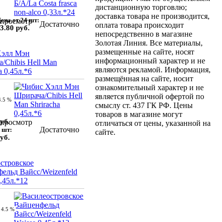
дистанционную торговлю;
доставка товара не производится,
ена от 24 шт:
просмотр
Достаточно
оплата товара происходит
3.80 руб.
непосредственно в магазине
Золотая Линия. Все материалы,
размещенные на сайте, носят
Хэлл Мэн
информационный характер и не
/Chibis Hell Man
являются рекламой. Информация,
a 0,45л.*6
размещённая на сайте, носит
ознакомительный характер и не
является публичной офертой по
4.5 %
смыслу ст. 437 ГК РФ. Цены
товаров в магазине могут
уб.
просмотр
отличаться от цены, указанной на
Достаточно
 шт:
сайте.
уб.
стровское
ельд Вайсс/Weizenfeld
,45л.*12
4.5 %