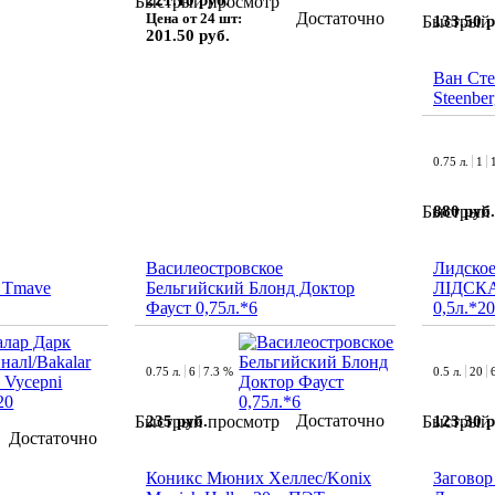
221.10 руб.
Быстрый просмотр
Достаточно
Цена от 24 шт:
133.50 р
Быстрый 
201.50 руб.
Ван Сте
Steenber
0.75 л.
1
880 руб.
Быстрый 
Василеостровское
Лидское
r Tmave
Бельгийский Блонд Доктор
ЛІДСКА
Фауст 0,75л.*6
0,5л.*20
0.75 л.
6
7.3 %
0.5 л.
20
Достаточно
235 руб.
123.30 р
Быстрый просмотр
Быстрый 
Достаточно
Коникс Мюних Хеллес/Konix
Заговор