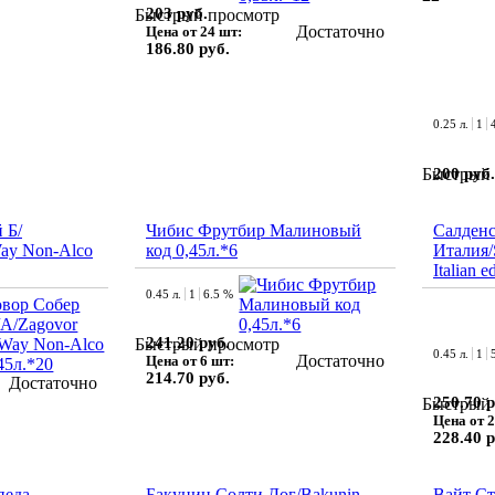
203 руб.
Быстрый просмотр
Достаточно
Цена от 24 шт:
186.80 руб.
0.25 л.
1
200 руб.
Быстрый 
 Б/
Чибис Фрутбир Малиновый
Салденс
Way Non-Alco
код 0,45л.*6
Италия/
Italian e
0.45 л.
1
6.5 %
241.20 руб.
Быстрый просмотр
0.45 л.
1
Достаточно
Цена от 6 шт:
214.70 руб.
Достаточно
250.70 р
Быстрый 
Цена от 2
228.40 р
педа
Бакунин Солти Дог/Bakunin
Вайт Ст