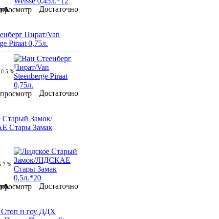
Достаточно
уб.
просмотр
енберг Пират/Van
ge Piraat 0,75л.
10.5 %
Достаточно
просмотр
 Старый Замок/
Е Стары Замак
6.2 %
Достаточно
уб.
просмотр
 Стоп н гоу ДДХ