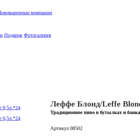
Пивоваренные компании
ии
Подарок
Фотогалерея
Леффе Блонд/Leffe Blond
Традиционное пиво в бутылках и банк
Артикул
08502