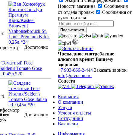
Акции и спецпредложения
Новости магазина
Сообщения
от отдела продаж
Сообщения от
руководителя
4 %
Достаточно
просмотр
Чрезмерное употребление
алкоголя вредит Вашему
 Томатный Гозе
здоровью
Salden's Tomato Gose
+7 903-666-2-444
Заказать звонок
d. 0,45л.*20
info@pivocom.ru
Соцсети
Компания
5 %
О компании
Услуги
уб.
просмотр
Условия оплаты
Достаточно
0 шт:
Сотрудники
уб.
Вакансии
Информация
оун Перфект Вэй