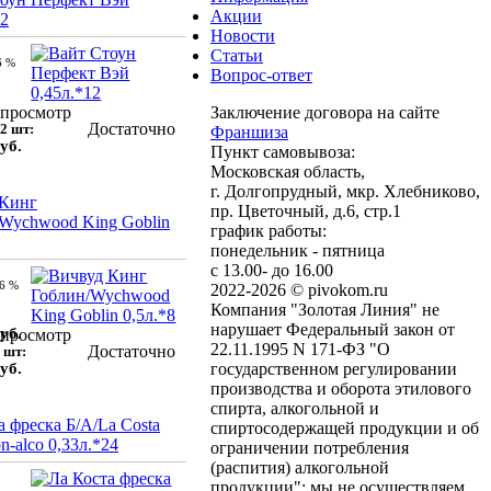
Акции
12
Новости
Статьи
6 %
Вопрос-ответ
просмотр
Заключение договора на сайте
Достаточно
2 шт:
Франшиза
уб.
Пункт самовывоза:
Московская область,
г. Долгопрудный, мкр. Хлебниково,
 Кинг
пр. Цветочный, д.6, стр.1
Wychwood King Goblin
график работы:
понедельник - пятница
с 13.00- до 16.00
.6 %
2022-2026 © pivokom.ru
Компания "Золотая Линия" не
нарушает Федеральный закон от
уб.
просмотр
22.11.1995 N 171-ФЗ "О
Достаточно
 шт:
уб.
государственном регулировании
производства и оборота этилового
спирта, алкогольной и
а фреска Б/А/La Costa
спиртосодержащей продукции и об
on-alco 0,33л.*24
ограничении потребления
(распития) алкогольной
продукции": мы не осуществляем