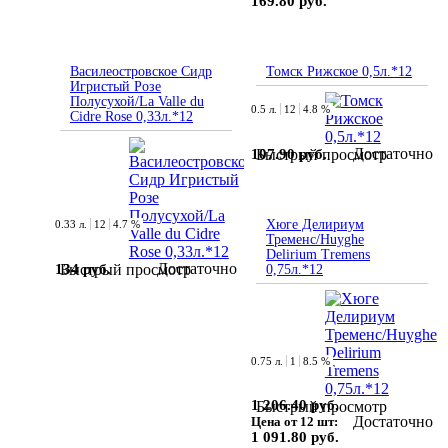
169.80 руб.
Василеостровское Сидр
Томск Рижское 0,5л.*12
Игристый Розе
Полусухой/La Valle du
0.5 л.
12
4.8 %
Cidre Rose 0,33л.*12
Достаточно
107.90 руб.
Быстрый просмотр
Хюге Делириум
0.33 л.
12
4.7 %
Тременс/Huyghe
Delirium Tremens
Достаточно
134 руб.
Быстрый просмотр
0,75л.*12
0.75 л.
1
8.5 %
1 206.40 руб.
Быстрый просмотр
Достаточно
Цена от 12 шт:
1 091.80 руб.