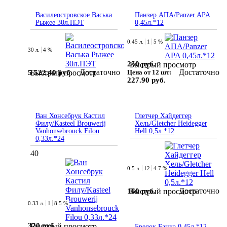
Василеостровское Васька
Панзер АПА/Panzer APA
Рыжее 30л.ПЭТ
0,45л.*12
0.45 л.
1
5 %
30 л.
4 %
250 руб.
Быстрый просмотр
Достаточно
Достаточно
5 522.40 руб.
Быстрый просмотр
Цена от 12 шт:
227.90 руб.
Ван Хонсебрук Кастил
Глетчер Хайдеггер
Филу/Kasteel Brouwerij
Хель/Gletcher Heidegger
Vanhonsebrouck Filou
Hell 0,5л.*12
0,33л.*24
40
0.5 л.
12
4.7 %
Достаточно
160 руб.
Быстрый просмотр
0.33 л.
1
8.5 %
320 руб.
Быстрый просмотр
Брелок Банка 0,45л.*12