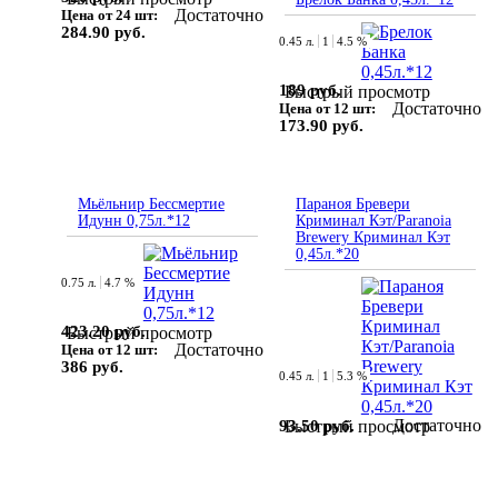
Достаточно
Цена от 24 шт:
284.90 руб.
0.45 л.
1
4.5 %
189 руб.
Быстрый просмотр
Достаточно
Цена от 12 шт:
173.90 руб.
Мьёльнир Бессмертие
Параноя Бревери
Идунн 0,75л.*12
Криминал Кэт/Paranoia
Brewery Криминал Кэт
0,45л.*20
0.75 л.
4.7 %
423.20 руб.
Быстрый просмотр
Достаточно
Цена от 12 шт:
386 руб.
0.45 л.
1
5.3 %
Достаточно
93.50 руб.
Быстрый просмотр