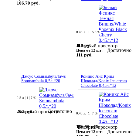
106.70 руб.
0.45 л.
1
5.6 %
118 руб.
Быстрый просмотр
Достаточно
Цена от 12 шт:
111 руб.
Джоус Сомнамбула/Jaws
Коникс Айс Крим
Somnambula 0,5л.*20
Шоколад/Konix Ice cream
Chocolate 0,45л.*12
0.5 л.
1
7 %
Достаточно
267 руб.
Быстрый просмотр
0.45 л.
1
7 %
186.50 руб.
Быстрый просмотр
Достаточно
Цена от 12 шт: