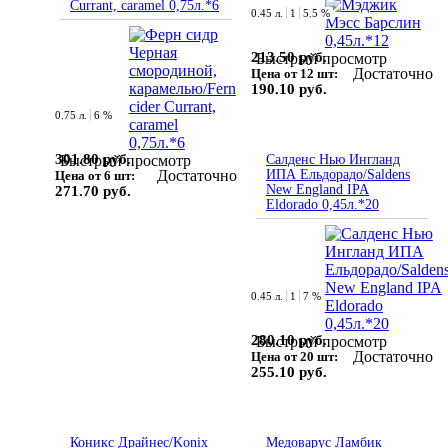
Currant, caramel 0,75л.*6
0.45 л.
1
5.5 %
213.50 руб.
Быстрый просмотр
Достаточно
Цена от 12 шт:
190.10 руб.
0.75 л.
6 %
301.80 руб.
Быстрый просмотр
Салденс Нью Ингланд
Достаточно
ИПА Ельдорадо/Saldens
Цена от 6 шт:
New England IPA
271.70 руб.
Eldorado 0,45л.*20
0.45 л.
1
7 %
280.10 руб.
Быстрый просмотр
Достаточно
Цена от 20 шт:
255.10 руб.
Коникс Драйнес/Konix
Медоварус Ламбик