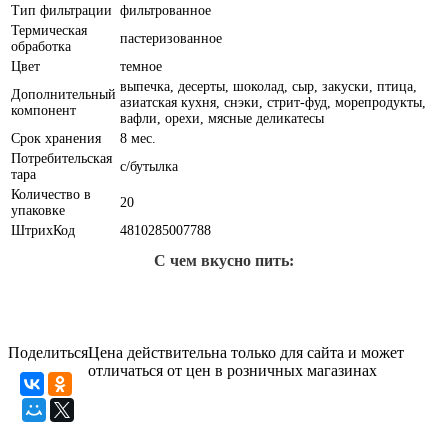
Тип фильтрации
фильтрованное
Термическая
пастеризованное
обработка
Цвет
темное
выпечка, десерты, шоколад, сыр, закуски, птица,
Дополнительный
азиатская кухня, снэки, стрит-фуд, морепродукты,
компонент
вафли, орехи, мясные деликатесы
Срок хранения
8 мес.
Потребительская
с/бутылка
тара
Количество в
20
упаковке
ШтрихКод
4810285007788
С чем вкусно пить:
Поделиться
Цена действительна только для сайта и может
отличаться от цен в розничных магазинах