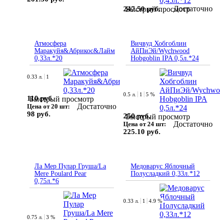
Достаточно
247.50 руб.
Быстрый просмотр
Атмосфера
Вичвуд Хобгоблин
Маракуйя&Абрикос&Лайм
АйПиЭй/Wychwood
0,33л.*20
Hobgoblin IPA 0,5л.*24
0.33 л.
1
0.5 л.
1
5 %
110 руб.
Быстрый просмотр
Достаточно
Цена от 20 шт:
98 руб.
250 руб.
Быстрый просмотр
Достаточно
Цена от 24 шт:
225.10 руб.
Ла Мер Пулар Груша/La
Медоварус Яблочный
Mere Poulard Pear
Полусладкий 0,33л.*12
0,75л.*6
0.33 л.
1
4.9 %
0.75 л.
3 %