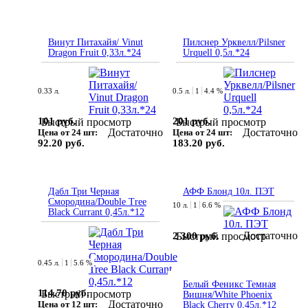
Винут Питахайя/ Vinut
Пилснер Урквелл/Pilsner
Dragon Fruit 0,33л.*24
Urquell 0,5л.*24
0.33 л.
0.5 л.
1
4.4 %
101 руб.
201 руб.
Быстрый просмотр
Быстрый просмотр
Достаточно
Достаточно
Цена от 24 шт:
Цена от 24 шт:
92.20 руб.
183.20 руб.
Дабл Три Черная
АФФ Блонд 10л. ПЭТ
Смородина/Double Tree
10 л.
1
6.6 %
Black Currant 0,45л.*12
Достаточно
2 300 руб.
Быстрый просмотр
0.45 л.
1
5.6 %
Белый Феникс Темная
114.70 руб.
Быстрый просмотр
Вишня/White Phoenix
Достаточно
Цена от 12 шт:
Black Cherry 0,45л.*12