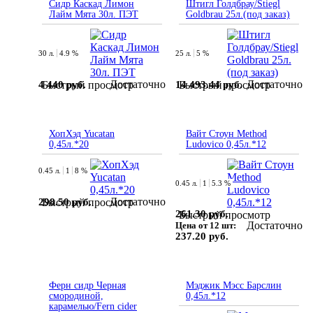
Сидр Каскад Лимон
Штигл Голдбрау/Stiegl
Лайм Мята 30л. ПЭТ
Goldbrau 25л.(под заказ)
30 л.
4.9 %
25 л.
5 %
Достаточно
Достаточно
4 440 руб.
14 493.44 руб.
Быстрый просмотр
Быстрый просмотр
ХопХэд Yucatan
Вайт Стоун Method
0,45л.*20
Ludovico 0,45л.*12
0.45 л.
1
8 %
0.45 л.
1
5.3 %
Достаточно
298.50 руб.
Быстрый просмотр
261.30 руб.
Быстрый просмотр
Достаточно
Цена от 12 шт:
237.20 руб.
Ферн сидр Черная
Мэджик Мэсс Барслин
смородиной,
0,45л.*12
карамелью/Fern cider