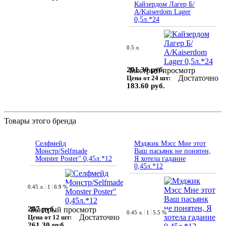
Кайзердом Лагер Б/
А/Kaiserdom Lager
0,5л.*24
0.5 л.
201.30 руб.
Быстрый просмотр
Достаточно
Цена от 24 шт:
183.60 руб.
Товары этого бренда
Селфмейд
Мэджик Мэсс Мне этот
Монстр/Selfmade
Ваш пасьянк не понятен,
Monster Poster" 0,45л.*12
Я хотела гадание
0,45л.*12
0.45 л.
1
6.9 %
287 руб.
Быстрый просмотр
0.45 л.
1
5.5 %
Достаточно
Цена от 12 шт:
261.30 руб.