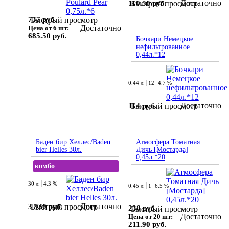
Достаточно
110.50 руб.
Быстрый просмотр
737 руб.
Быстрый просмотр
Достаточно
Цена от 6 шт:
685.50 руб.
Бочкари Немецкое
нефильтрованное
0,44л.*12
0.44 л.
12
4.7 %
Достаточно
114 руб.
Быстрый просмотр
Баден бир Хеллес/Baden
Атмосфера Томатная
bier Helles 30л.
Дичь [Мостарда]
0,45л.*20
комбо
30 л.
4.3 %
0.45 л.
1
6.5 %
Достаточно
3 930 руб.
Быстрый просмотр
238 руб.
Быстрый просмотр
Достаточно
Цена от 20 шт:
211.90 руб.