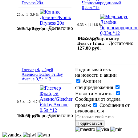
Dryness 20л.
Черносмородиновый
0,33л.*12
20 л.
1
3.9 %
0.33 л.
1
4.8 %
Достаточно
5 464.70 руб.
Быстрый просмотр
143.50 руб.
Быстрый просмотр
Достаточно
Цена от 12 шт:
127.80 руб.
Подписывайтесь
Глетчер Фрайдей
Авеню/Gletcher Friday
на новости и акции
Avenue 0,5л.*12
Акции и
спецпредложения
Новости магазина
Сообщения от отдела
0.5 л.
12
4.7 %
продаж
Сообщения от
руководителя
Достаточно
186.50 руб.
Быстрый просмотр