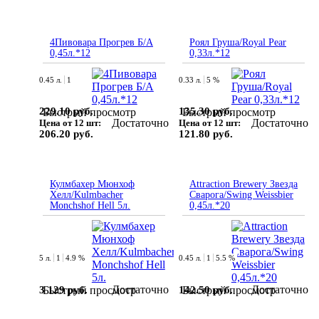
4Пивовара Прогрев Б/А
Роял Груша/Royal Pear
0,45л.*12
0,33л.*12
0.45 л.
1
0.33 л.
5 %
229.10 руб.
135.30 руб.
Быстрый просмотр
Быстрый просмотр
Достаточно
Достаточно
Цена от 12 шт:
Цена от 12 шт:
206.20 руб.
121.80 руб.
Кулмбахер Мюнхоф
Attraction Brewery Звезда
Хелл/Kulmbacher
Сварога/Swing Weissbier
Monchshof Hell 5л.
0,45л.*20
5 л.
1
4.9 %
0.45 л.
1
5.5 %
Достаточно
Достаточно
3 129 руб.
142.50 руб.
Быстрый просмотр
Быстрый просмотр