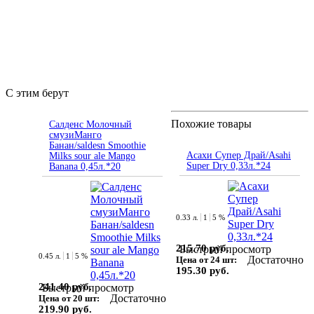
С этим берут
Похожие товары
Салденс Молочный
смузиМанго
Банан/saldesn Smoothie
Асахи Супер Драй/Asahi
Milks sour ale Mango
Super Dry 0,33л.*24
Banana 0,45л.*20
0.33 л.
1
5 %
215.70 руб.
Быстрый просмотр
0.45 л.
1
5 %
Достаточно
Цена от 24 шт:
195.30 руб.
241.40 руб.
Быстрый просмотр
Достаточно
Цена от 20 шт:
219.90 руб.