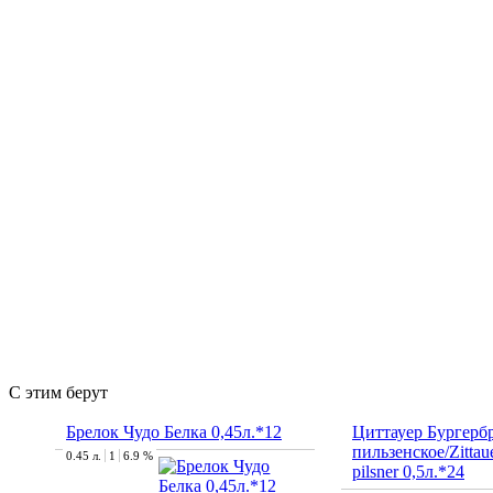
С этим берут
Брелок Чудо Белка 0,45л.*12
Циттауер Бургерб
пильзенское/Zittau
0.45 л.
1
6.9 %
pilsner 0,5л.*24