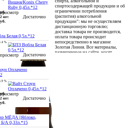
спирта, алкогольной и
спиртосодержащей продукции и об
ограничении потребления
уб.
просмотр
(распития) алкогольной
Достаточно
2 шт:
уб.
продукции": мы не осуществляем
дистанционную торговлю;
доставка товара не производится,
ла Белая 0,5л.*12
оплата товара происходит
непосредственно в магазине
4.4 %
Золотая Линия. Все материалы,
размещенные на сайте, носят
Достаточно
просмотр
информационный характер и не
являются рекламой. Информация,
размещённая на сайте, носит
оун Оплачено
ознакомительный характер и не
12
является публичной офертой по
6.9 %
смыслу ст. 437 ГК РФ. Цены
товаров в магазине могут
отличаться от цены, указанной на
уб.
просмотр
Достаточно
2 шт:
сайте.
уб.
ир МЁДА [Яблоко,
 Б/А 0,33л.*15