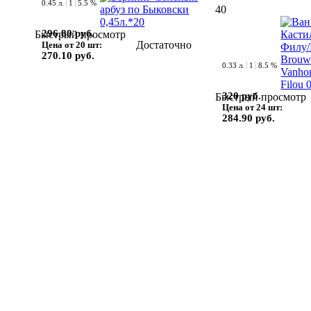
0.45 л.
1
5.5 %
40
296.80 руб.
Быстрый просмотр
Достаточно
Цена от 20 шт:
270.10 руб.
0.33 л.
1
8.5 %
320 руб.
Быстрый просмотр
Цена от 24 шт:
284.90 руб.