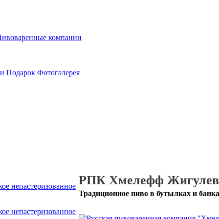
Пивоваренные компании
ии
Подарок
Фотогалерея
РПК Хмелефф Жигулевск
Традиционное пиво в бутылках и банк