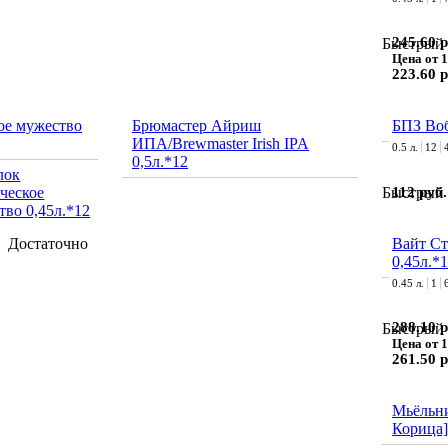
245.60 р
Быстрый 
Цена от 1
223.60 р
ое мужество
Брюмастер Айриш
БПЗ Воб
ИПА/Brewmaster Irish IPA
0.5 л.
12
0,5л.*12
112 руб.
Быстрый 
Достаточно
Вайт Ст
0,45л.*
0.45 л.
1
288.10 р
Быстрый 
Цена от 1
261.50 р
Мьёльн
Корица]