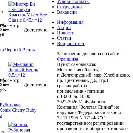
Условия оплаты
Сотрудники
Вакансии
5 %
Информация
уб.
просмотр
Акции
Достаточно
2 шт:
Новости
уб.
Статьи
Вопрос-ответ
ир Черный Вепрь
Заключение договора на сайте
Франшиза
Пункт самовывоза:
%
Московская область,
г. Долгопрудный, мкр. Хлебниково,
уб.
просмотр
пр. Цветочный, д.6, стр.1
Достаточно
2 шт:
график работы:
уб.
понедельник - пятница
с 13.00- до 16.00
2022-2026 © pivokom.ru
Рубиновая
Компания "Золотая Линия" не
onix Cherry Ruby
нарушает Федеральный закон от
12
22.11.1995 N 171-ФЗ "О
государственном регулировании
производства и оборота этилового
7 %