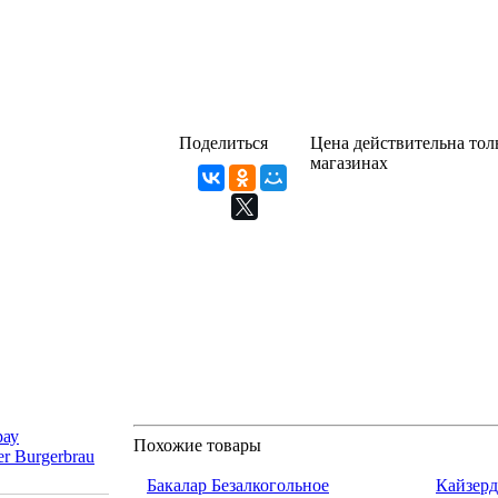
Поделиться
Цена действительна толь
магазинах
рау
Похожие товары
er Burgerbrau
Бакалар Безалкогольное
Кайзерд