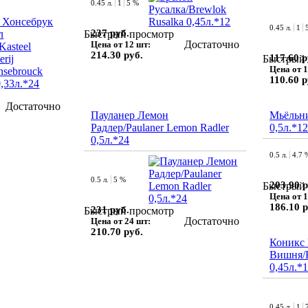
0.45 л.
1
5 %
0.45 л.
1
237 руб.
Быстрый просмотр
Достаточно
Цена от 12 шт:
214.30 руб.
117.60 р
Быстрый 
Цена от 1
110.60 р
Достаточно
Пауланер Лемон
Мьёльн
Радлер/Paulaner Lemon Radler
0,5л.*12
0,5л.*24
0.5 л.
4.7 
0.5 л.
5 %
203.90 р
Быстрый 
Цена от 1
186.10 р
231 руб.
Быстрый просмотр
Достаточно
Цена от 24 шт:
210.70 руб.
Коникс 
Вишня/K
0,45л.*
0.45 л.
1