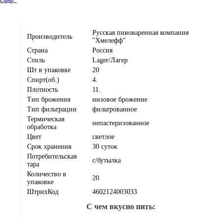
Русская пивоваренная компания
Производитель
"Хмелефф"
Страна
Россия
Стиль
Lager/Лагер
Шт в упаковке
20
Спирт(об.)
4.
Плотность
11.
Тип брожения
низовое брожение
Тип фильтрации
фильтрованное
Термическая
непастеризованное
обработка
Цвет
светлое
Срок хранения
30 суток
Потребительская
с/бутылка
тара
Количество в
20
упаковке
ШтрихКод
4602124003033
С чем вкусно пить: