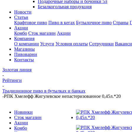
Подарочные наборы и бочонки 5л
Безалкогольная продукция
Новости
Статьи
Крафтовое пиво
Пиво в кегах
Бутылочное пиво
Страны
Акции
Комбо
Сток магазин
Акции
Компания
О компании
Услуги
Условия оплаты
Сотрудники
Ваканс
Магазины
Пивоварни
Контакты
Золотая линия
-
Рейтинги
-
Традиционное пиво в бутылках и банках
-
РПК Хмелефф Жигулевское непастеризованное 0,45л.*20
Новинки
Сток магазин
Акции
Комбо