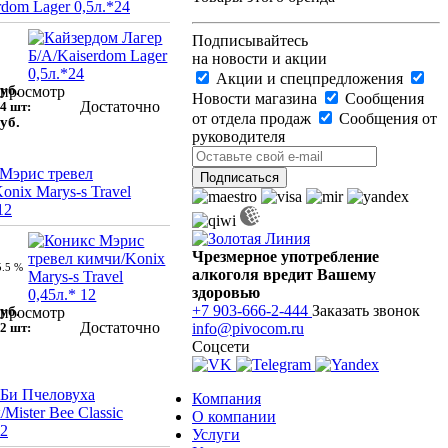
rdom Lager 0,5л.*24
Подписывайтесь
на новости и акции
Акции и спецпредложения
уб.
просмотр
Новости магазина
Сообщения
Достаточно
4 шт:
от отдела продаж
Сообщения от
уб.
руководителя
Мэрис тревел
onix Marys-s Travel
12
Чрезмерное употребление
5.5 %
алкоголя вредит Вашему
здоровью
+7 903-666-2-444
Заказать звонок
уб.
просмотр
Достаточно
2 шт:
info@pivocom.ru
Соцсети
Би Пчеловуха
Компания
Mister Bee Classic
О компании
12
Услуги