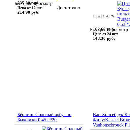
235.80 руб.
Быстрый просмотр
Достаточно
Цена от 12 шт:
214.90 руб.
0.5 л.
1
4.8 %
162.60 руб.
Быстрый просмотр
Цена от 24 шт:
148.30 руб.
Бёрнинг Соленый арбуз по
Ван Хонсебрук Ка
Быковски 0,45л.*20
Филу/Kasteel Brou
Vanhonsebrouck Fil