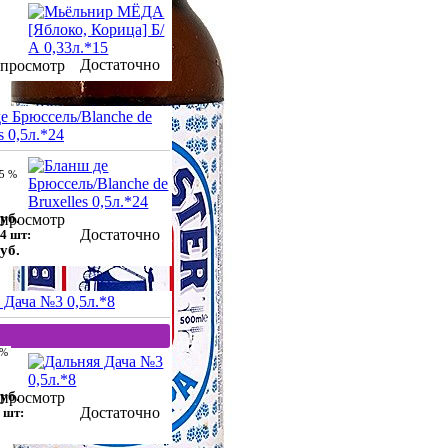
Достаточно
просмотр
е Брюссель/Blanche de
s 0,5л.*24
.5 %
уб.
просмотр
Достаточно
4 шт:
уб.
 Дача №3 0,5л.*8
 %
уб.
просмотр
Достаточно
 шт: