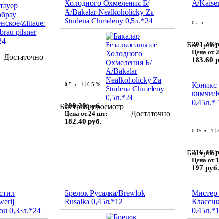
Холодного Охмеления Б/
А/Kaise
А/Bakalar Nealkoholicky Za
Studena Chmeleny 0,5л.*24
0.5 л.
201.30 р
Быстрый 
Цена от 2
Достаточно
183.60 р
Коникс 
0.5 л.
1
0.5 %
кимчи/K
0,45л.* 
200.20 руб.
Быстрый просмотр
Достаточно
Цена от 24 шт:
182.40 руб.
0.45 л.
1
216.40 р
Быстрый 
Цена от 1
197 руб.
стил
Брелок Русалка/Brewlok
Мистер 
werij
Rusalka 0,45л.*12
Классик/
ou 0,33л.*24
0,45л.*