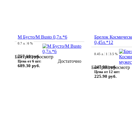
М Бусто/M Busto 0,7л.*6
Брелок Космическ
0,45л.*12
0.7 л.
6 %
0.45 л.
1
3.5 %
757.10 руб.
Быстрый просмотр
Достаточно
Цена от 6 шт:
689.30 руб.
247.90 руб.
Быстрый просмотр
Цена от 12 шт:
225.90 руб.