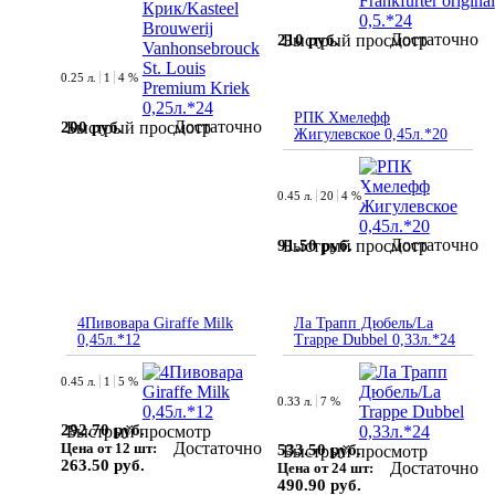
Достаточно
210 руб.
Быстрый просмотр
0.25 л.
1
4 %
РПК Хмелефф
Достаточно
200 руб.
Быстрый просмотр
Жигулевское 0,45л.*20
0.45 л.
20
4 %
Достаточно
91.50 руб.
Быстрый просмотр
4Пивовара Giraffe Milk
Ла Трапп Дюбель/La
0,45л.*12
Trappe Dubbel 0,33л.*24
0.45 л.
1
5 %
0.33 л.
7 %
292.70 руб.
Быстрый просмотр
Достаточно
Цена от 12 шт:
533.50 руб.
Быстрый просмотр
263.50 руб.
Достаточно
Цена от 24 шт:
490.90 руб.