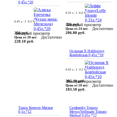
0,45л.*20
0.33 л.
1
6.6 %
0.45 л.
1
6.5 %
226 руб.
Быстрый просмотр
Достаточно
Цена от 24 шт:
206.80 руб.
250 руб.
Быстрый просмотр
Достаточно
Цена от 20 шт:
228.10 руб.
Ослиная Х Нэйборхуд
Ковбойская 0,45л.*10
0.45 л.
1
4.5 %
205.20 руб.
Быстрый просмотр
Достаточно
Цена от 10 шт:
183.50 руб.
Томск Крюгер Мягкое
Селфмейд Томато
0,5л.*12
Метод/Selfmade Tomato
Method 0,45л.*12