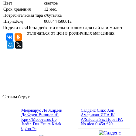
Цвет
светлое
Срок хранения
12 мес.
Потребительская тара
с/бутылка
ШтрихКод
0688444500012
Поделиться
Цена действительна только для сайта и может
отличаться от цен в розничных магазинах
С этим берут
Медоварус Ле Жарден
Салденс Сикс Хоп
Де Фруи Вишнёвый
Американ ИПА Б/
Крик/Medovarus Le
А/Saldens Six Hops IPA
Jardin Des Fruits Kriek
No alco 0,45л.*20
0,75л.*6