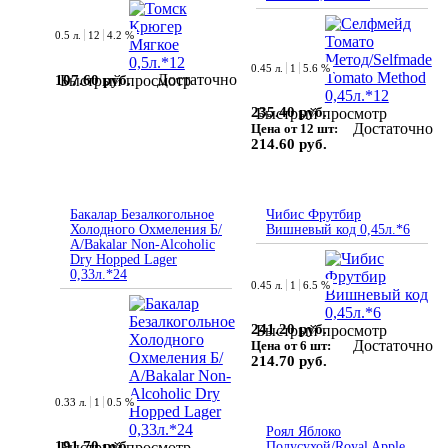
0.5 л.
12
4.2 %
0.45 л.
1
5.6 %
Достаточно
107.60 руб.
Быстрый просмотр
235.40 руб.
Быстрый просмотр
Достаточно
Цена от 12 шт:
214.60 руб.
Бакалар Безалкогольное
Чибис Фрутбир
Холодного Охмеления Б/
Вишневый код 0,45л.*6
А/Bakalar Non-Alcoholic
Dry Hopped Lager
0,33л.*24
0.45 л.
1
6.5 %
241.20 руб.
Быстрый просмотр
Достаточно
Цена от 6 шт:
214.70 руб.
0.33 л.
1
0.5 %
Роял Яблоко
191.70 руб.
Быстрый просмотр
Полусухой/Royal Apple