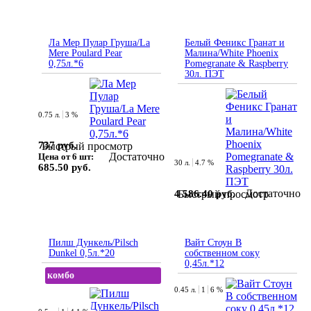
Ла Мер Пулар Груша/La
Белый Феникс Гранат и
Mere Poulard Pear
Малина/White Phoenix
0,75л.*6
Pomegranate & Raspberry
30л. ПЭТ
0.75 л.
3 %
737 руб.
Быстрый просмотр
Достаточно
Цена от 6 шт:
30 л.
4.7 %
685.50 руб.
Достаточно
4 586.40 руб.
Быстрый просмотр
Пилш Дункель/Pilsch
Вайт Стоун В
Dunkel 0,5л.*20
собственном соку
0,45л.*12
комбо
0.45 л.
1
6 %