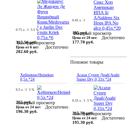
0.45 л.
1
0.75 л.
1
5.5 %
195 руб.
Быстрый просмотр
Достаточно
Цена от 20 шт:
177.70 руб.
317.50 руб.
Быстрый просмотр
Достаточно
Цена от 6 шт:
282.60 руб.
Похожие товары
Хейнекен/Heineken
Асахи Супер Драй/Asahi
0,5л.*24
Super Dry 0,33л.*24
0.5 л.
1
5 %
0.33 л.
1
5 %
215 руб.
Быстрый просмотр
Достаточно
Цена от 24 шт:
196.30 руб.
215.70 руб.
Быстрый просмотр
Достаточно
Цена от 24 шт:
195.30 руб.