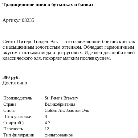
Традиционное пиво в бутылках и банках
Артикул
08235
Сейнт Питерс Голден Эль — это освежающий британский эль
с насыщенным золотистым оттенком. Обладает гармоничным
вкусом с нотками меда и цитрусовых. Идеален для любителей
классического эля, покоряет мягким послевкусием.
390 руб.
Достаточно
Производитель
St. Peter's Brewery
Страна
Великобритания
Стиль
Golden Ale/Золотой Эль
Шт в упаковке
8
Спирт(об.)
4.7
Плотность
12.
Тип фильтрации
фильтрованное