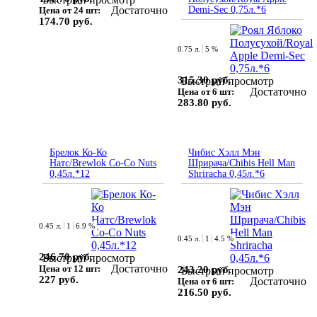
Достаточно
Demi-Sec 0,75л.*6
Цена от 24 шт:
174.70 руб.
0.75 л.
5 %
315.30 руб.
Быстрый просмотр
Достаточно
Цена от 6 шт:
283.80 руб.
Брелок Ко-Ко
Чибис Хэлл Мэн
Натс/Brewlok Co-Co Nuts
Шрирача/Chibis Hell Man
0,45л.*12
Shriracha 0,45л.*6
0.45 л.
1
6.9 %
0.45 л.
1
4.5 %
246.70 руб.
Быстрый просмотр
Достаточно
Цена от 12 шт:
243.20 руб.
Быстрый просмотр
227 руб.
Достаточно
Цена от 6 шт:
216.50 руб.