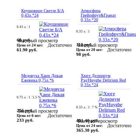
Крушовице Светле Б/А
Атмосфера
0,43л.*24
Грейпфрут&Гранат
0,33л.*20
0.43 л.
1
0.33 л.
1
68 руб.
Быстрый просмотр
110 руб.
Достаточно
Быстрый просмотр
Цена от 24 шт:
Достаточно
61.90 руб.
Цена от 20 шт:
98 руб.
Медовуха Хани Дикая
Хюге Делириум
Ежевика 0,75л.*6
Рэд/Huyghe Delirium Red
0,33л.*24
0.75 л.
1
5.5 %
0.33 л.
1
7 %
256 руб.
Быстрый просмотр
Достаточно
Цена от 6 шт:
233 руб.
401.40 руб.
Быстрый просмотр
Достаточно
Цена от 24 шт:
365.30 руб.