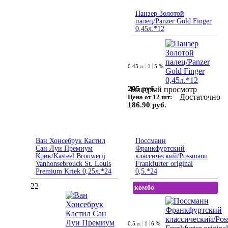
Панзер Золотой
палец/Panzer Gold Finger
0,45л.*12
0.45 л.
1
5 %
205 руб.
Быстрый просмотр
Достаточно
Цена от 12 шт:
186.90 руб.
Ван Хонсебрук Кастил
Поссманн
Сан Луи Премиум
Франкфуртский
Крик/Kasteel Brouwerij
классический/Possmann
Vanhonsebrouck St. Louis
Frankfurter original
Premium Kriek 0,25л.*24
0,5.*24
22
комбо
0.5 л.
1
6 %