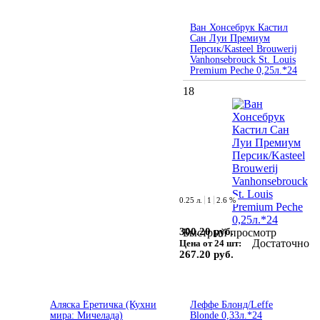
Ван Хонсебрук Кастил
Сан Луи Премиум
Персик/Kasteel Brouwerij
Vanhonsebrouck St. Louis
Premium Peche 0,25л.*24
18
0.25 л.
1
2.6 %
300.20 руб.
Быстрый просмотр
Достаточно
Цена от 24 шт:
267.20 руб.
Аляска Еретичка (Кухни
Леффе Блонд/Leffe
мира: Мичелада)
Blonde 0,33л.*24