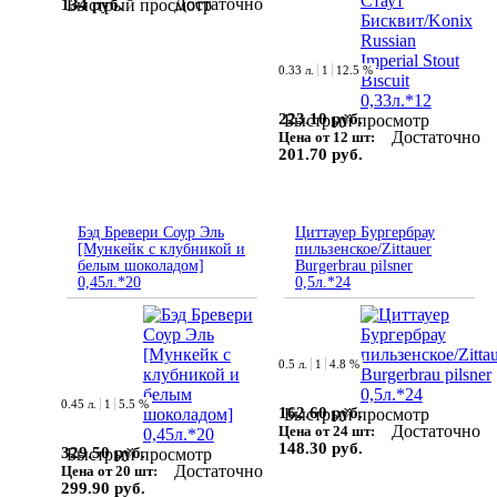
Достаточно
134 руб.
Быстрый просмотр
0.33 л.
1
12.5 %
223.10 руб.
Быстрый просмотр
Достаточно
Цена от 12 шт:
201.70 руб.
Бэд Бревери Соур Эль
Циттауер Бургербрау
[Мункейк с клубникой и
пильзенское/Zittauer
белым шоколадом]
Burgerbrau pilsner
0,45л.*20
0,5л.*24
0.5 л.
1
4.8 %
0.45 л.
1
5.5 %
162.60 руб.
Быстрый просмотр
Достаточно
Цена от 24 шт:
148.30 руб.
329.50 руб.
Быстрый просмотр
Достаточно
Цена от 20 шт:
299.90 руб.