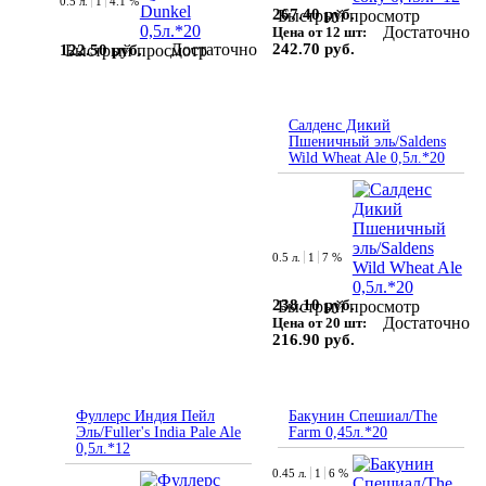
0.5 л.
1
4.1 %
267.40 руб.
Быстрый просмотр
Достаточно
Цена от 12 шт:
Достаточно
242.70 руб.
122.50 руб.
Быстрый просмотр
Салденс Дикий
Пшеничный эль/Saldens
Wild Wheat Ale 0,5л.*20
0.5 л.
1
7 %
238.10 руб.
Быстрый просмотр
Достаточно
Цена от 20 шт:
216.90 руб.
Фуллерс Индия Пейл
Бакунин Спешиал/The
Эль/Fuller's India Pale Ale
Farm 0,45л.*20
0,5л.*12
0.45 л.
1
6 %