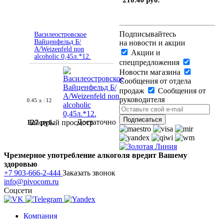
210.40 руб.
Подписывайтесь
Василеостровское
Вайценфельд Б/
на новости и акции
А/Weizenfeld non
Акции и
alcoholic 0,45л.*12.
спецпредложения
Новости магазина
Сообщения от отдела
продаж
Сообщения от
руководителя
0.45 л.
12
Достаточно
127 руб.
Быстрый просмотр
Чрезмерное употребление алкоголя вредит Вашему
здоровью
+7 903-666-2-444
Заказать звонок
info@pivocom.ru
Соцсети
Компания