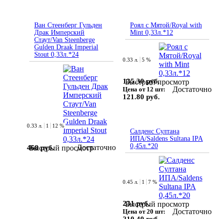
Ван Стеенберг Гульден
Роял с Мятой/Royal with
Драк Имперский
Mint 0,33л.*12
Стаут/Van Steenberge
Gulden Draak Imperial
Stout 0,33л.*24
0.33 л.
5 %
135.30 руб.
Быстрый просмотр
Достаточно
Цена от 12 шт:
121.80 руб.
0.33 л.
1
12 %
Салденс Султана
ИПА/Saldens Sultana IPA
0,45л.*20
Достаточно
468 руб.
Быстрый просмотр
0.45 л.
1
7 %
231 руб.
Быстрый просмотр
Достаточно
Цена от 20 шт: