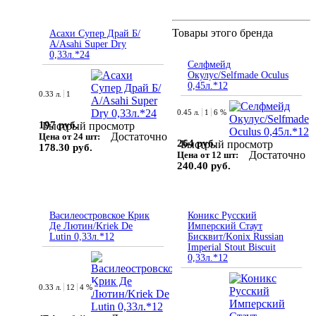
Товары этого бренда
Асахи Супер Драй Б/
А/Asahi Super Dry
0,33л.*24
Селфмейд
Окулус/Selfmade Oculus
0,45л.*12
0.33 л.
1
0.45 л.
1
6 %
197 руб.
Быстрый просмотр
Достаточно
Цена от 24 шт:
264 руб.
Быстрый просмотр
178.30 руб.
Достаточно
Цена от 12 шт:
240.40 руб.
Василеостровское Крик
Коникс Русский
Де Лютин/Kriek De
Имперский Стаут
Lutin 0,33л.*12
Бисквит/Konix Russian
Imperial Stout Biscuit
0,33л.*12
0.33 л.
12
4 %