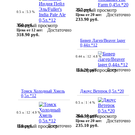
257 руб.
Быстрый просмотр
0.5 л.
5.3 %
Достаточно
Цена от 20 шт:
233.90 руб.
350 руб.
Быстрый просмотр
Достаточно
Цена от 12 шт:
318.90 руб.
Бивер Лагер/Beaver lager
0,44л.*12
0.44 л.
12
4.8 %
Достаточно
113.20 руб.
Быстрый просмотр
Томск Холодный Хмель
Джоус Ветерок 0,5л.*20
0,5л.*12
0.5 л.
1
4 %
0.5 л.
12
4.9 %
264.10 руб.
Быстрый просмотр
Достаточно
Цена от 20 шт:
235.10 руб.
Достаточно
118 руб.
Быстрый просмотр