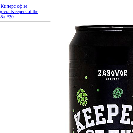
 Киперс оф зе
ovor Keepers of the
45л.*20