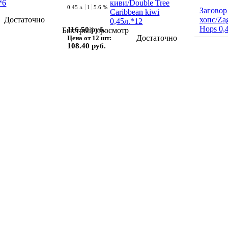
0.45 л.
1
5.6 %
Заговор
Достаточно
хопс/Zag
Hops 0,
116.50 руб.
Быстрый просмотр
Достаточно
Цена от 12 шт:
108.40 руб.