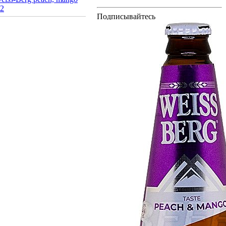
12
Подписывайтесь
на новости и акции
Акции и спецпредложения
Новости магазина
Сообщения
от отдела продаж
Сообщения от
руководителя
Чрезмерное употребление
алкоголя вредит Вашему
здоровью
+7 903-666-2-444
Заказать звонок
info@pivocom.ru
Соцсети
Компания
О компании
Услуги
Условия оплаты