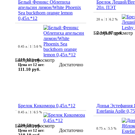
Белый Феникс Облепиха
Брелок Леший/Bre
апельсин лимон/White Phoenix
20л. ПЭТ
Sea buckthorn orange lemon
0,45л.*12
20 л.
1
6.2 %
7 149.97 руб.
Быстрый просмотр
0.45 л.
1
5.6 %
118.10 руб.
Быстрый просмотр
Достаточно
Цена от 12 шт:
111.10 руб.
Брелок Кикимора 0,45л.*12
Донья Эстефания 
Estefania Aplle 0,7
0.45 л.
1
6.5 %
230.50 руб.
Быстрый просмотр
0.75 л.
5.5 %
Достаточно
Цена от 12 шт: