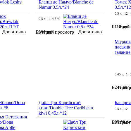
wlok Leshy
Бланш де Намур/Blanche de
Томск 
Namur 0,5л.*24
0,5л.*12
0.5 л.
12
0.5 л.
1
4.5 %
118 руб.
Быстрый 
Достаточно
Достаточно
390 руб.
Быстрый просмотр
Мэджик
пасьянк
гадание
0.45 л.
1
247.50 р
Быстрый 
Яблоко/Dona
Дабл Три Карибский
Бавария
5л.*6
киви/Double Tree Caribbean
0.5 л.
12
kiwi 0,45л.*12
95.50 ру
Быстрый 