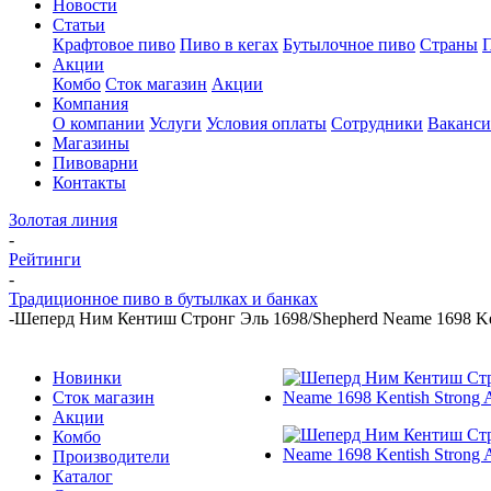
Новости
Статьи
Крафтовое пиво
Пиво в кегах
Бутылочное пиво
Страны
Акции
Комбо
Сток магазин
Акции
Компания
О компании
Услуги
Условия оплаты
Сотрудники
Ваканс
Магазины
Пивоварни
Контакты
Золотая линия
-
Рейтинги
-
Традиционное пиво в бутылках и банках
-
Шеперд Ним Кентиш Стронг Эль 1698/Shepherd Neame 1698 Kent
Новинки
Сток магазин
Акции
Комбо
Производители
Каталог