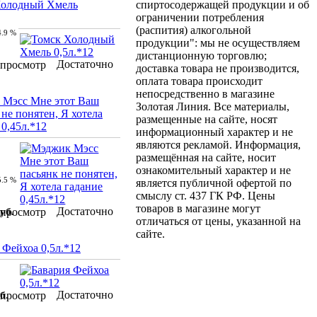
Холодный Хмель
спиртосодержащей продукции и об
ограничении потребления
(распития) алкогольной
4.9 %
продукции": мы не осуществляем
дистанционную торговлю;
Достаточно
просмотр
доставка товара не производится,
оплата товара происходит
непосредственно в магазине
 Мэсс Мне этот Ваш
Золотая Линия. Все материалы,
 не понятен, Я хотела
размещенные на сайте, носят
 0,45л.*12
информационный характер и не
являются рекламой. Информация,
размещённая на сайте, носит
ознакомительный характер и не
5.5 %
является публичной офертой по
смыслу ст. 437 ГК РФ. Цены
товаров в магазине могут
Достаточно
уб.
просмотр
отличаться от цены, указанной на
сайте.
 Фейхоа 0,5л.*12
Достаточно
б.
просмотр