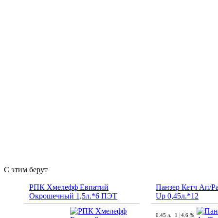
С этим берут
РПК Хмелефф Евпатий
Панзер Кетч Ап/Pa
Окрошечный 1,5л.*6 ПЭТ
Up 0,45л.*12
0.45 л.
1
4.6 %