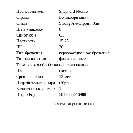
Производитель
Shepherd Neame
Страна
Великобритания
Стиль
Strong Ale/Стронг Эль
Шт в упаковке
8
Спирт(об.)
6.5
Плотность
15.25
IBU
26
Тип брожения
верховое/двойное брожение
Тип фильтрации
фильтрованное
Термическая обработка
пастеризованное
Цвет
светлое
Срок хранения
12 мес.
Потребительская тара
с/бутылка
Количество в упаковке
1
ШтрихКод
5012686016980
С чем вкусно пить: