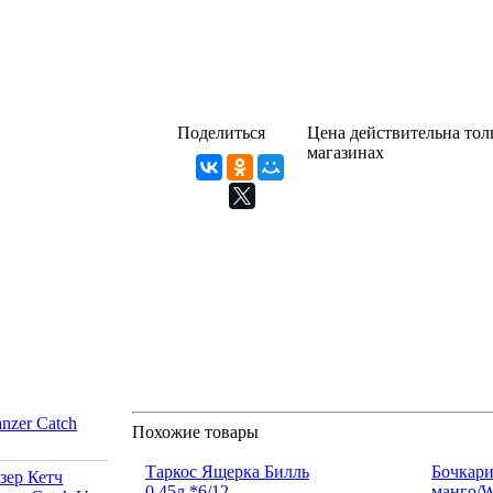
Поделиться
Цена действительна толь
магазинах
nzer Catch
Похожие товары
Таркос Ящерка Билль
Бочкари
0,45л.*6/12
манго/W