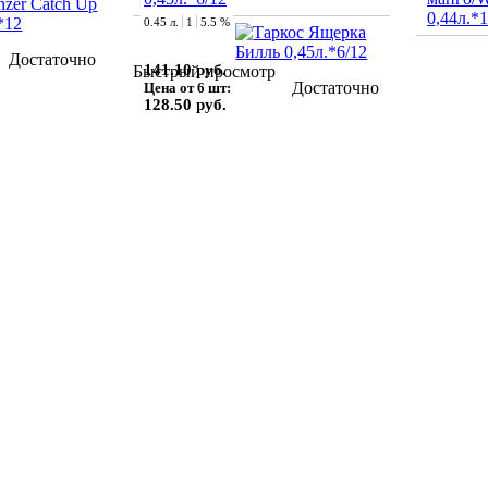
0,44л.*
0.45 л.
1
5.5 %
Достаточно
141.10 руб.
Быстрый просмотр
Достаточно
Цена от 6 шт:
128.50 руб.