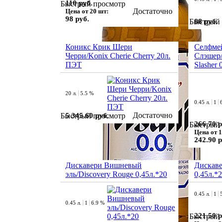
110 руб.
Быстрый просмотр
Достаточно
Цена от 20 шт:
98 руб.
88 руб.
Быстрый 
Коникс Крик Шери
Селфме
Черри/Konix Cherie Cherry 20л.
Слэшер/
ПЭТ
Slasher 
20 л.
5.5 %
0.45 л.
1
Достаточно
5 345.60 руб.
Быстрый просмотр
266.70 р
Быстрый 
Цена от 1
242.90 р
Дискавери Вишневый
Дискав
эль/Discovery Rouge 0,45л.*20
0,45л.*
0.45 л.
1
0.45 л.
1
6.9 %
221.50 р
Быстрый 