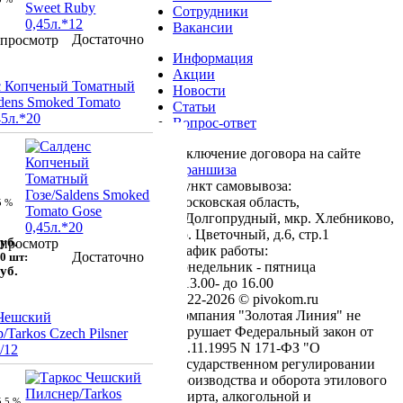
Сотрудники
Вакансии
Достаточно
просмотр
Информация
Акции
с Копченый Томатный
Новости
ldens Smoked Tomato
Статьи
45л.*20
Вопрос-ответ
Заключение договора на сайте
Франшиза
Пункт самовывоза:
Московская область,
5 %
г. Долгопрудный, мкр. Хлебниково,
пр. Цветочный, д.6, стр.1
уб.
просмотр
график работы:
Достаточно
0 шт:
понедельник - пятница
уб.
с 13.00- до 16.00
2022-2026 © pivokom.ru
Компания "Золотая Линия" не
 Чешский
нарушает Федеральный закон от
/Tarkos Czech Pilsner
22.11.1995 N 171-ФЗ "О
/12
государственном регулировании
производства и оборота этилового
спирта, алкогольной и
5.5 %