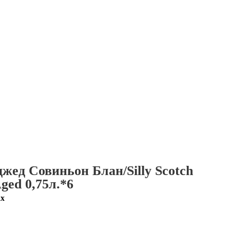
ед Совиньон Блан/Silly Scotch
ged 0,75л.*6
ах