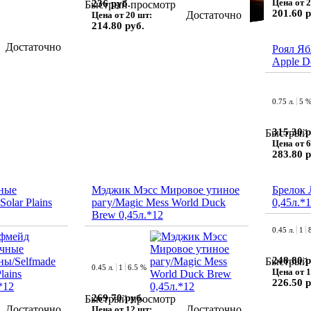
Цена от 2
236 руб.
Быстрый просмотр
201.60 р
Достаточно
Цена от 20 шт:
214.80 руб.
Достаточно
Роял Яб
Apple D
0.75 л.
5 
315.30 р
Быстрый 
Цена от 6
283.80 р
ные
Мэджик Мэсс Мировое утиное
Брелок 
olar Plains
рагу/Magic Mess World Duck
0,45л.*
Brew 0,45л.*12
0.45 л.
1
248.80 р
Быстрый 
0.45 л.
1
6.5 %
Цена от 1
226.50 р
269.70 руб.
Быстрый просмотр
Достаточно
Достаточно
Цена от 12 шт: