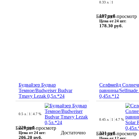
0.33 л.
1
197 руб.
Быстрый просмотр
Цена от 24 шт:
178.30 руб.
Будвайзер Будвар
Селфмейд Солнеч
Темное/Budweiser Budvar
равнины/Selfmade S
Tmavy Lezak 0,5л.*24
0,45л.*12
0.5 л.
1
4.7 %
0.45 л.
1
4.7 %
228 руб.
Быстрый просмотр
Достаточно
Цена от 24 шт:
331 руб.
Быстрый просмотр
206.20 руб.
Цена от 12 шт: