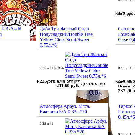
179 руб.
Быстрый 
 Б/А/Asahi
Дабл Три Желтый Сидр
Салден
4
Полусладкий/Double Tree
Гозе/Sa
Yellow Cider Semi-Sweet
Gose 0,
0,75л.*6
0.75 л.
1
5.9 %
0.45 л.
1
225 руб.
Цена от 6 шт:
260.40 р
Быстрый просмотр
Быстрый 
Достаточно
211.60 руб.
Цена от 2
237.20 р
Атмосфера Арбуз, Мята,
Таркос
Ежевика Б/А 0,33л.*20
Пилснер
0,45л.*6
0.33 л.
1
0.45 л.
1