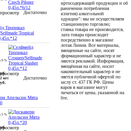
спиртосодержащей продукции и об
ограничении потребления
Достаточно
просмотр
(распития) алкогольной
продукции": мы не осуществляем
дистанционную торговлю;
йд Тропикал
доставка товара не производится,
Selfmade Tropical
оплата товара происходит
0,45л.*12
непосредственно в магазине
Золотая Линия. Все материалы,
размещенные на сайте, носят
информационный характер и не
6.9 %
являются рекламой. Информация,
размещённая на сайте, носит
ознакомительный характер и не
уб.
просмотр
является публичной офертой по
Достаточно
2 шт:
смыслу ст. 437 ГК РФ. Цены
уб.
товаров в магазине могут
отличаться от цены, указанной на
ери Апельсин Мята
сайте.
20
5.5 %
уб.
просмотр