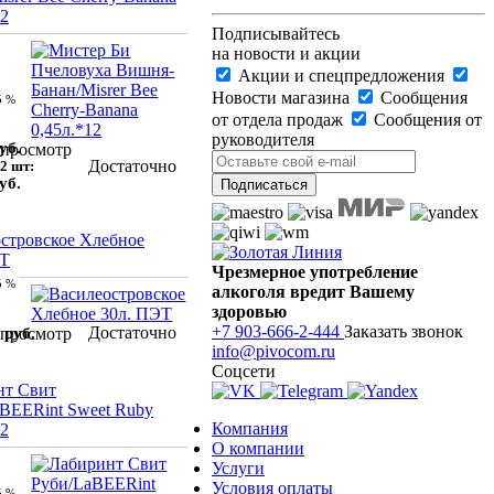
12
Подписывайтесь
на новости и акции
Акции и спецпредложения
Новости магазина
Сообщения
5 %
от отдела продаж
Сообщения от
руководителя
уб.
просмотр
Достаточно
2 шт:
уб.
стровское Хлебное
ЭТ
Чрезмерное употребление
5 %
алкоголя вредит Вашему
здоровью
+7 903-666-2-444
Заказать звонок
Достаточно
 руб.
просмотр
info@pivocom.ru
Соцсети
нт Свит
BEERint Sweet Ruby
Компания
12
О компании
Услуги
Условия оплаты
5 %