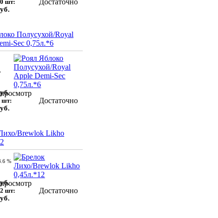
Достаточно
0 шт:
уб.
локо Полусухой/Royal
emi-Sec 0,75л.*6
%
уб.
просмотр
Достаточно
 шт:
уб.
Лихо/Brewlok Likho
12
8.6 %
уб.
просмотр
Достаточно
2 шт:
уб.