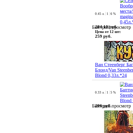
0.45 л.
1
6 %
284.10 руб.
Быстрый просмотр
Цена от 12 шт:
259 руб.
Ван Стеенберг Ба
Блонд/Van Steenber
Blond 0,33л.*24
0.33 л.
1
5 %
296 руб.
Быстрый просмотр