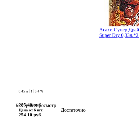
Асахи Супер Драй
Super Dry 0,33л.*2
0.45 л.
1
6.4 %
285.40 руб.
Быстрый просмотр
Достаточно
Цена от 6 шт:
254.10 руб.