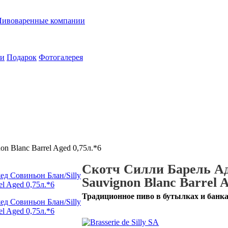
Пивоваренные компании
ии
Подарок
Фотогалерея
n Blanc Barrel Aged 0,75л.*6
Скотч Силли Барель Адж
Sauvignon Blanc Barrel A
Традиционное пиво в бутылках и банк