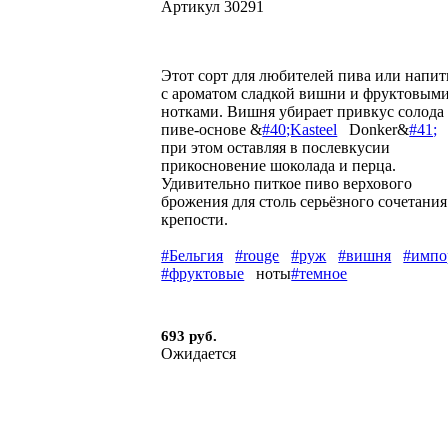
Артикул
30291
Этот сорт для любителей пива или напит
с ароматом сладкой вишни и фруктовым
нотками. Вишня убирает привкус солода
пиве-основе &
#40;Kasteel
Donker&
#41;
при этом оставляя в послевкусии
прикосновение шоколада и перца.
Удивительно питкое пиво верхового
брожения для столь серьёзного сочетания
крепости.
#Бельгия
#rouge
#руж
#вишня
#импо
#фруктовые
ноты
#темное
693 руб.
Ожидается