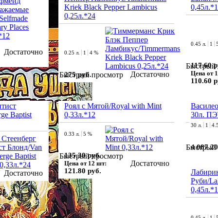
Kriek Black Pepper Lambicus
0,45л.*
0,25л.*24
0.45 л.
1
Достаточно
0.25 л.
1
4 %
117.60 р
Быстрый 
Цена от 1
Достаточно
275 руб.
Быстрый просмотр
110.60 р
птист
Роял с Мятой/Royal with Mint
Василео
ge Baptist
0,33л.*12
30л. П
30 л.
1
4.
0.33 л.
5 %
4 087.20
Быстрый 
135.30 руб.
Быстрый просмотр
Достаточно
Цена от 12 шт:
121.80 руб.
Лабири
Достаточно
Руби/La
0,45л.*
0.45 л.
1