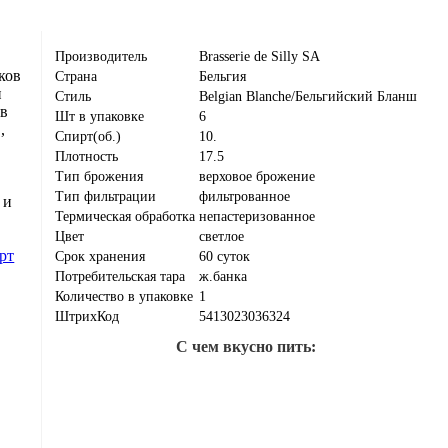
Производитель
Brasserie de Silly SA
ков
Страна
Бельгия
и
Стиль
Belgian Blanche/Бельгийский Бланш
 в
Шт в упаковке
6
,
Спирт(об.)
10.
Плотность
17.5
Тип брожения
верховое брожение
Тип фильтрации
фильтрованное
 и
Термическая обработка
непастеризованное
Цвет
светлое
рт
Срок хранения
60 суток
Потребительская тара
ж.банка
Количество в упаковке
1
ШтрихКод
5413023036324
С чем вкусно пить: