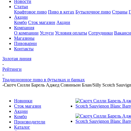
Новости
Статьи
Крафтовое пиво
Пиво в кегах
Бутылочное пиво
Страны
Акции
Комбо
Сток магазин
Акции
Компания
О компании
Услуги
Условия оплаты
Сотрудники
Ваканс
Магазины
Пивоварни
Контакты
Золотая линия
-
Рейтинги
-
Традиционное пиво в бутылках и банках
-
Скотч Силли Барель Аджед Совиньон Блан/Silly Scotch Sauvigno
Новинки
Сток магазин
Акции
Комбо
Производители
Каталог