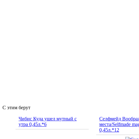
С этим берут
Чибис Куда ушел мутный с
Селфмейд Вообра
утра 0,45л.*6
места/Selfmade mag
0,45л.*12