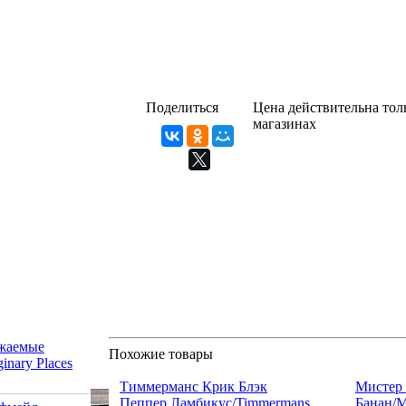
Поделиться
Цена действительна толь
магазинах
жаемые
Похожие товары
inary Places
Тиммерманс Крик Блэк
Мистер 
Пеппер Ламбикус/Timmermans
Банан/M