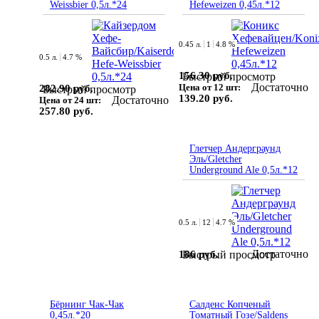
Weissbier 0,5л.*24
Hefeweizen 0,45л.*12
0.45 л.
1
4.8 %
0.5 л.
4.7 %
156.30 руб.
Быстрый просмотр
Достаточно
Цена от 12 шт:
282.90 руб.
Быстрый просмотр
139.20 руб.
Достаточно
Цена от 24 шт:
257.80 руб.
Глетчер Андерграунд
Эль/Gletcher
Underground Ale 0,5л.*12
0.5 л.
12
4.7 %
Достаточно
186 руб.
Быстрый просмотр
Бёрнинг Чак-Чак
Салденс Копченый
0,45л.*20
Томатный Гозе/Saldens