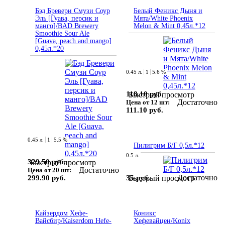
Бэд Бревери Смузи Соур
Белый Феникс Дыня и
Эль [Гуава, персик и
Мята/White Phoenix
манго]/BAD Brewery
Melon & Mint 0,45л.*12
Smoothie Sour Ale
[Guava, peach and mango]
0,45л.*20
0.45 л.
1
5.6 %
118.10 руб.
Быстрый просмотр
Достаточно
Цена от 12 шт:
111.10 руб.
0.45 л.
1
5.5 %
Пилигрим Б/Г 0,5л.*12
0.5 л.
329.50 руб.
Быстрый просмотр
Достаточно
Цена от 20 шт:
Достаточно
35 руб.
299.90 руб.
Быстрый просмотр
Кайзердом Хефе-
Коникс
Вайсбир/Kaiserdom Hefe-
Хефевайцен/Konix