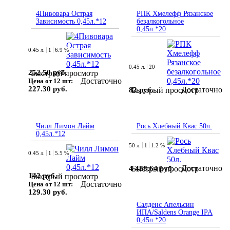
4Пивовара Острая
РПК Хмелефф Рязанское
Зависимость 0,45л.*12
безалкогольное
0,45л.*20
0.45 л.
1
6.9 %
0.45 л.
20
252.50 руб.
Быстрый просмотр
Достаточно
Цена от 12 шт:
227.30 руб.
Достаточно
82 руб.
Быстрый просмотр
Чилл Лимон Лайм
Рось Хлебный Квас 50л.
0,45л.*12
50 л.
1
1.2 %
0.45 л.
1
5.5 %
Достаточно
4 488.64 руб.
Быстрый просмотр
142 руб.
Быстрый просмотр
Достаточно
Цена от 12 шт:
129.30 руб.
Салденс Апельсин
ИПА/Saldens Orange IPA
0,45л.*20