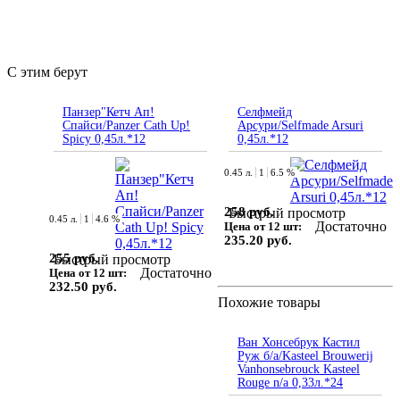
С этим берут
Панзер"Кетч Ап!
Селфмейд
Спайси/Panzer Cath Up!
Арсури/Selfmade Arsuri
Spicy 0,45л.*12
0,45л.*12
0.45 л.
1
6.5 %
258 руб.
Быстрый просмотр
0.45 л.
1
4.6 %
Достаточно
Цена от 12 шт:
235.20 руб.
255 руб.
Быстрый просмотр
Достаточно
Цена от 12 шт:
232.50 руб.
Похожие товары
Ван Хонсебрук Кастил
Руж б/а/Kasteel Brouwerij
Vanhonsebrouck Kasteel
Rouge n/a 0,33л.*24