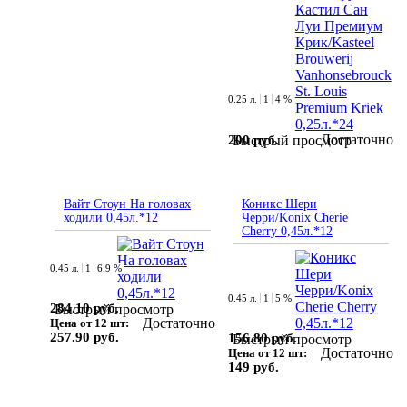
0.25 л.
1
4 %
Достаточно
200 руб.
Быстрый просмотр
Вайт Стоун На головах
Коникс Шери
ходили 0,45л.*12
Черри/Konix Cherie
Cherry 0,45л.*12
0.45 л.
1
6.9 %
0.45 л.
1
5 %
284.10 руб.
Быстрый просмотр
Достаточно
Цена от 12 шт:
257.90 руб.
156.80 руб.
Быстрый просмотр
Достаточно
Цена от 12 шт:
149 руб.