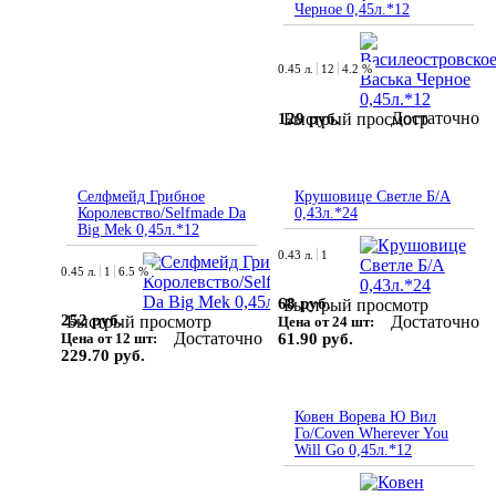
Черное 0,45л.*12
0.45 л.
12
4.2 %
Достаточно
129 руб.
Быстрый просмотр
Селфмейд Грибное
Крушовице Светле Б/А
Королевство/Selfmade Da
0,43л.*24
Big Mek 0,45л.*12
0.43 л.
1
0.45 л.
1
6.5 %
68 руб.
Быстрый просмотр
252 руб.
Достаточно
Быстрый просмотр
Цена от 24 шт:
Достаточно
Цена от 12 шт:
61.90 руб.
229.70 руб.
Ковен Ворева Ю Вил
Го/Coven Wherever You
Will Go 0,45л.*12