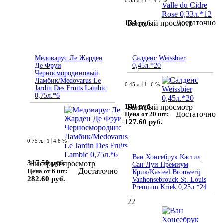
0.33 л.
12
4.7 %
Достаточно
134 руб.
Быстрый просмотр
Медоварус Ле Жарден
Салденс Weissbier
Де Фруи
0,45л.*20
Черносмородиновый
Ламбик/Medovarus Le
0.45 л.
1
6 %
Jardin Des Fruits Lambic
0,75л.*6
140 руб.
Быстрый просмотр
Достаточно
Цена от 20 шт:
127.60 руб.
0.75 л.
1
4.8 %
Ван Хонсебрук Кастил
317.50 руб.
Быстрый просмотр
Сан Луи Премиум
Достаточно
Цена от 6 шт:
Крик/Kasteel Brouwerij
282.60 руб.
Vanhonsebrouck St. Louis
Premium Kriek 0,25л.*24
22