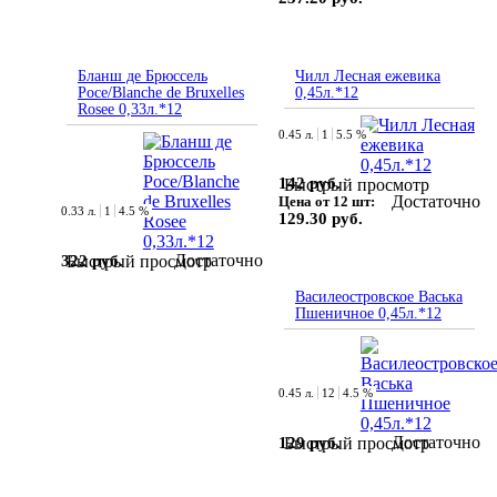
Бланш де Брюссель
Чилл Лесная ежевика
Росе/Blanche de Bruxelles
0,45л.*12
Rosee 0,33л.*12
0.45 л.
1
5.5 %
142 руб.
Быстрый просмотр
Достаточно
Цена от 12 шт:
0.33 л.
1
4.5 %
129.30 руб.
Достаточно
322 руб.
Быстрый просмотр
Василеостровское Васька
Пшеничное 0,45л.*12
0.45 л.
12
4.5 %
Достаточно
129 руб.
Быстрый просмотр