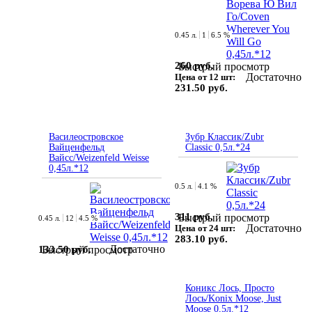
0.45 л.
1
6.5 %
260 руб.
Быстрый просмотр
Достаточно
Цена от 12 шт:
231.50 руб.
Василеостровское
Зубр Классик/Zubr
Вайценфельд
Classic 0,5л.*24
Вайсс/Weizenfeld Weisse
0,45л.*12
0.5 л.
4.1 %
311 руб.
Быстрый просмотр
0.45 л.
12
4.5 %
Достаточно
Цена от 24 шт:
283.10 руб.
Достаточно
133.50 руб.
Быстрый просмотр
Коникс Лось, Просто
Лось/Konix Moose, Just
Moose 0,5л.*12