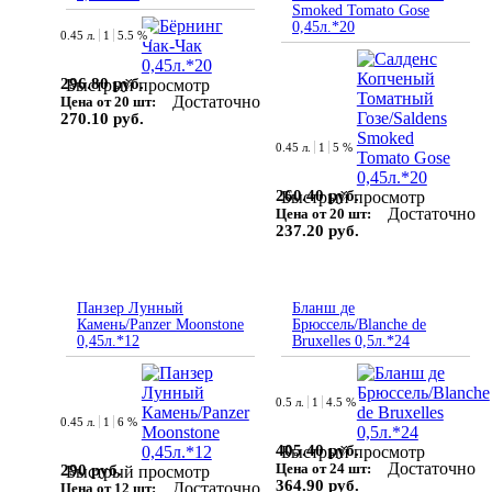
Smoked Tomato Gose
0,45л.*20
0.45 л.
1
5.5 %
296.80 руб.
Быстрый просмотр
Достаточно
Цена от 20 шт:
270.10 руб.
0.45 л.
1
5 %
260.40 руб.
Быстрый просмотр
Достаточно
Цена от 20 шт:
237.20 руб.
Панзер Лунный
Бланш де
Камень/Panzer Moonstone
Брюссель/Blanche de
0,45л.*12
Bruxelles 0,5л.*24
0.5 л.
1
4.5 %
0.45 л.
1
6 %
405.40 руб.
Быстрый просмотр
Достаточно
Цена от 24 шт:
290 руб.
Быстрый просмотр
364.90 руб.
Достаточно
Цена от 12 шт: