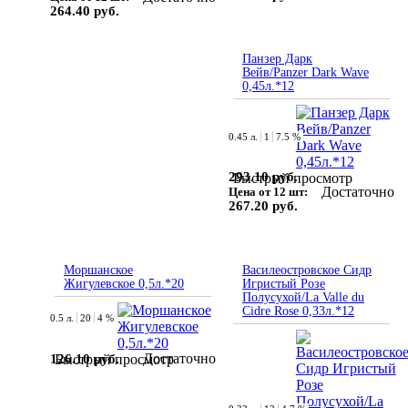
264.40 руб.
Панзер Дарк
Вейв/Panzer Dark Wave
0,45л.*12
0.45 л.
1
7.5 %
293.10 руб.
Быстрый просмотр
Достаточно
Цена от 12 шт:
267.20 руб.
Моршанское
Василеостровское Сидр
Жигулевское 0,5л.*20
Игристый Розе
Полусухой/La Valle du
Cidre Rose 0,33л.*12
0.5 л.
20
4 %
Достаточно
126.10 руб.
Быстрый просмотр