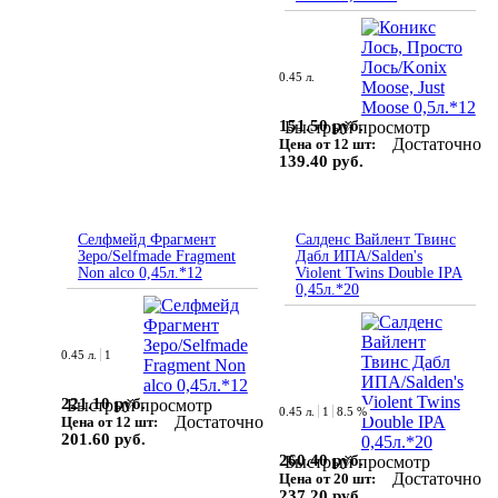
0.45 л.
151.50 руб.
Быстрый просмотр
Достаточно
Цена от 12 шт:
139.40 руб.
Селфмейд Фрагмент
Салденс Вайлент Твинс
Зеро/Selfmade Fragment
Дабл ИПА/Salden's
Non alco 0,45л.*12
Violent Twins Double IPA
0,45л.*20
0.45 л.
1
221.10 руб.
Быстрый просмотр
0.45 л.
1
8.5 %
Достаточно
Цена от 12 шт:
201.60 руб.
260.40 руб.
Быстрый просмотр
Достаточно
Цена от 20 шт:
237.20 руб.