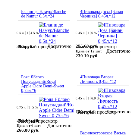
Бланш де Намур/Blanche
4Пивовара Доза [Банан
de Namur 0,5л.*24
Черника] 0,45л.*12
0.5 л.
1
4.5 %
0.45 л.
1
6 %
Достаточно
255.60 руб.
390 руб.
Быстрый просмотр
Быстрый просмотр
Достаточно
Цена от 12 шт:
230.10 руб.
Роял Яблоко
4Пивовара Вторая
Полусладкий/Royal
Личность 0,45л.*12
Apple Cidre Demi-Sweet
0,75л.*6
0.45 л.
1
6.9 %
0.75 л.
1
5 %
Достаточно
189 руб.
Быстрый просмотр
296.40 руб.
Быстрый просмотр
Достаточно
Цена от 6 шт:
266.80 руб.
Василеостровское Васька