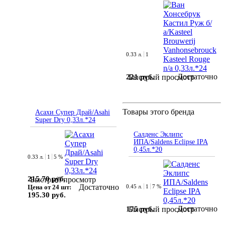
0.33 л.
1
Достаточно
221 руб.
Быстрый просмотр
Товары этого бренда
Асахи Супер Драй/Asahi
Super Dry 0,33л.*24
Салденс Эклипс
ИПА/Saldens Eclipse IPA
0,45л.*20
0.33 л.
1
5 %
215.70 руб.
Быстрый просмотр
Достаточно
Цена от 24 шт:
0.45 л.
1
7 %
195.30 руб.
Достаточно
175 руб.
Быстрый просмотр