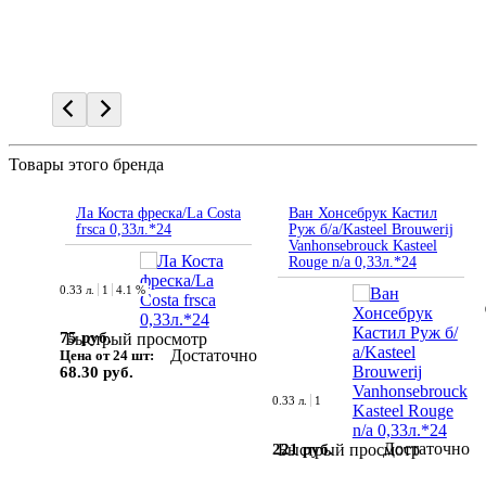
Товары этого бренда
Ла Коста фреска/La Costa
Ван Хонсебрук Кастил
frsca 0,33л.*24
Руж б/а/Kasteel Brouwerij
Vanhonsebrouck Kasteel
Rouge n/a 0,33л.*24
0.33 л.
1
4.1 %
75 руб.
Быстрый просмотр
Достаточно
Цена от 24 шт:
68.30 руб.
0.33 л.
1
Достаточно
221 руб.
Быстрый просмотр