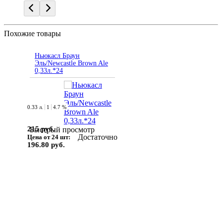
Похожие товары
Ньюкасл Браун
Эль/Newcastle Brown Ale
0,33л.*24
0.33 л.
1
4.7 %
215 руб.
Быстрый просмотр
Достаточно
Цена от 24 шт:
196.80 руб.