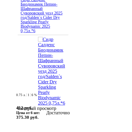
Биодинамик Пепин-
Шафранный
Суворовский уезд 2025
год/Salden`s Cider Dry
Sparkling Pearly
Biodynamic 2025
0,75л.*6
0.75 л.
1
6 %
412 руб.
Быстрый просмотр
Достаточно
Цена от 6 шт:
375.30 руб.