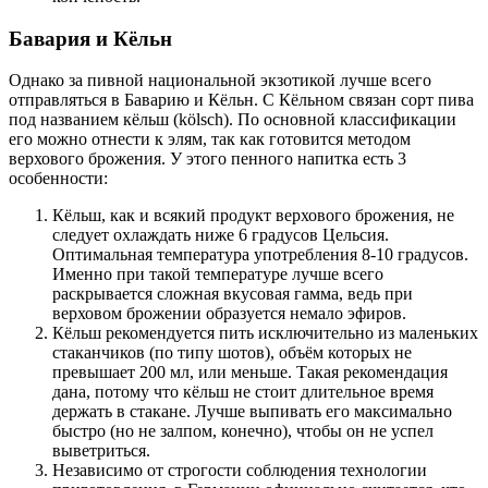
Бавария и Кёльн
Однако за пивной национальной экзотикой лучше всего
отправляться в Баварию и Кёльн. С Кёльном связан сорт пива
под названием кёльш (kölsch). По основной классификации
его можно отнести к элям, так как готовится методом
верхового брожения. У этого пенного напитка есть 3
особенности:
Кёльш, как и всякий продукт верхового брожения, не
следует охлаждать ниже 6 градусов Цельсия.
Оптимальная температура употребления 8-10 градусов.
Именно при такой температуре лучше всего
раскрывается сложная вкусовая гамма, ведь при
верховом брожении образуется немало эфиров.
Кёльш рекомендуется пить исключительно из маленьких
стаканчиков (по типу шотов), объём которых не
превышает 200 мл, или меньше. Такая рекомендация
дана, потому что кёльш не стоит длительное время
держать в стакане. Лучше выпивать его максимально
быстро (но не залпом, конечно), чтобы он не успел
выветриться.
Независимо от строгости соблюдения технологии