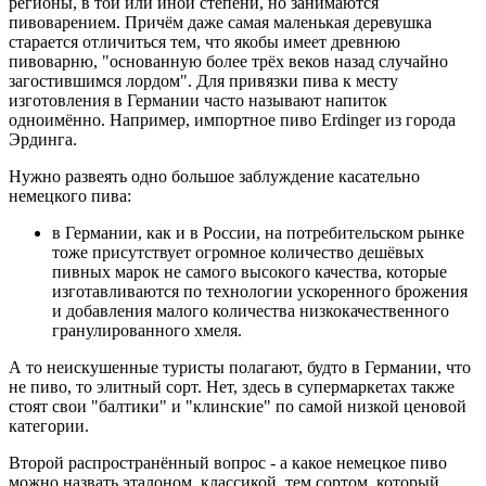
регионы, в той или иной степени, но занимаются
пивоварением. Причём даже самая маленькая деревушка
старается отличиться тем, что якобы имеет древнюю
пивоварню, "основанную более трёх веков назад случайно
загостившимся лордом". Для привязки пива к месту
изготовления в Германии часто называют напиток
одноимённо. Например, импортное пиво Erdinger из города
Эрдинга.
Нужно развеять одно большое заблуждение касательно
немецкого пива:
в Германии, как и в России, на потребительском рынке
тоже присутствует огромное количество дешёвых
пивных марок не самого высокого качества, которые
изготавливаются по технологии ускоренного брожения
и добавления малого количества низкокачественного
гранулированного хмеля.
А то неискушенные туристы полагают, будто в Германии, что
не пиво, то элитный сорт. Нет, здесь в супермаркетах также
стоят свои "балтики" и "клинские" по самой низкой ценовой
категории.
Второй распространённый вопрос - а какое немецкое пиво
можно назвать эталоном, классикой, тем сортом, который