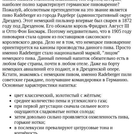
наиболее полно характеризует германское пивоварение?
Пожалуй, абсолютным претендентом на это звание является
пиво Radeberger из города Радеберг (административный округ
Дрезден). Этот немецкий пильзнер впервые был сварен в 1872
году под Дрезденом. Его обожали король Фридрих Август III
и Отто Фон Бисмарк. Поэтому неудивительно, что в 1905 году
пивоварня стала одним из поставщиков саксонского
королевского двора. Дело не в том, что немецкое пивоварение
ориентируется на каноны производства данного пива. Просто
именно Radeberger стало национальной маркой, "лицом"
немецкого пива. Данный пенный напиток обязательно есть в
любом баре страны, почти в любом отеле. Даже на борту
немецких авиалиний его подают, и в Дрезденской опере.
Кстати, знакомясь с немецким пивом, именно Radeberger пили
советские граждане, получавшие командировки в Германию.
Основные характеристики напитка:
цвет классический, золотистый с жёлтым;
среднее количество пены и углекислого газа;
при первой дегустации сначала сильнее всего
ощущаются сладковатые нотки солода;
затем довольно сильно проявляется охмеленность пива,
горькие нотки;
в послевкусии превалируют цитрусовые тона и
копчёность.