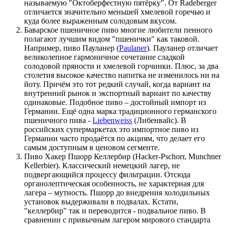
называемую "Октоберфестную пятёрку". От Radeberger
отличается значительно меньшей хмелевой горечью и
куда более выраженным солодовым вкусом.
Баварское пшеничное пиво многие любители пенного
полагают лучшим видом "пшенички" как таковой.
Например, пиво Пауланер (
Paulaner
). Пауланер отличает
великолепное гармоничное сочетание сладкой
солодовой пряности и хмелевой горчинки. Плюс, за два
столетия высокое качество напитка не изменилось ни на
йоту. Причём это тот редкий случай, когда вариант на
внутренний рынок и экспортный вариант по качеству
одинаковые. Подобное пиво – достойный импорт из
Германии. Ещё одна марка традиционного германского
пшеничного пива -
Liebenweiss
(Либенвайс). В
российских супермаркетах это импортное пиво из
Германии часто продаётся по акциям, что делает его
самым доступным в ценовом сегменте.
Пиво Хакер Пшорр Келлербир (Hacker-Pschorr, Munchner
Kellerbier). Классический немецкий лагер, не
подвергающийся процессу фильтрации. Отсюда
органолептическая особенность, не характерная для
лагера – мутность. Пшорр до внедрения холодильных
установок выдерживали в подвалах. Кстати,
"келлербир" так и переводится - подвальное пиво. В
сравнении с привычным лагером мирового стандарта