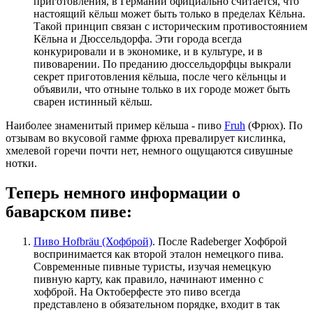
приготовления, в Германии официально считается, что
настоящий кёльш может быть только в пределах Кёльна.
Такой принцип связан с историческим противостоянием
Кёльна и Дюссельдорфа. Эти города всегда
конкурировали и в экономике, и в культуре, и в
пивоварении. По преданию дюссельдорфцы выкрали
секрет приготовления кёльша, после чего кёльнцы и
объявили, что отныне только в их городе может быть
сварен истинный кёльш.
Наиболее знаменитый пример кёльша - пиво
Fruh
(Фрюх). По
отзывам во вкусовой гамме фрюха превалирует кислинка,
хмелевой горечи почти нет, немного ощущаются сивушные
нотки.
Теперь немного информации о
баварском пиве:
Пиво Hofbräu (Хофброй)
. После Radeberger Хофброй
воспринимается как второй эталон немецкого пива.
Современные пивные туристы, изучая немецкую
пивную карту, как правило, начинают именно с
хофброй. На Октоберфесте это пиво всегда
представлено в обязательном порядке, входит в так