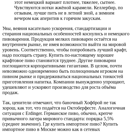
этот немецкий вариант плотнее, тяжелее, сытнее.
Чувствуются нотки жжёной карамели. Келлербир, по
отзывам, лучше пить не в летний зной, а зимним
вечером как аперитив к горячим закускам.
Увы, веяния касательно ускорения, стандартизации и
стирания национальных особенностей коснулись и немецкого
пивоварения. Продукция мелких пивоварен остаётся на
внутреннем рынке, не имея возможности выйти на мировой
уровень. Соответственно, чтобы попробовать лучший крафт,
надо посещать страну. Купить по-настоящему хорошее
крафтовое пиво становится труднее. Другие пивоварни
поглощаются корпоративными гигантами. В целом, почти
невозможно одновременно быть полноценным игроком на
пивном рынке и придерживаться национальных тонкостей
приготовления напитка. Компании вынужденно упрощают,
удешевляют и ускоряют производство для роста объёма
продаж.
Так, ценители отмечают, что баночный Хофброй не так
хорош, как тот, что подаётся на Октоберфесте. Аналогичная
ситуация с Erdinger. Германское пиво, обычно, крепче
привычного лагера мирового стандарта: порядка 5,5%
(среднее значение). Где купить импортное пиво? Купить
импортное пиво в Москве можно как в сетевых