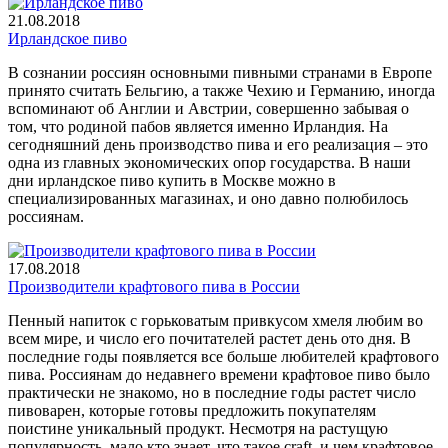
21.08.2018
Ирландское пиво
В сознании россиян основными пивными странами в Европе
принято считать Бельгию, а также Чехию и Германию, иногда
вспоминают об Англии и Австрии, совершенно забывая о
том, что родиной пабов является именно Ирландия. На
сегодняшний день производство пива и его реализация – это
одна из главных экономических опор государства. В наши
дни ирландское пиво купить в Москве можно в
специализированных магазинах, и оно давно полюбилось
россиянам.
17.08.2018
Производители крафтового пива в России
Пенный напиток с горьковатым привкусом хмеля любим во
всем мире, и число его почитателей растет день ото дня. В
последние годы появляется все больше любителей крафтового
пива. Россиянам до недавнего времени крафтовое пиво было
практически не знакомо, но в последние годы растет число
пивоварен, которые готовы предложить покупателям
поистине уникальный продукт. Несмотря на растущую
популярность, мало кто знает, что такое craft, и чем крафтовое