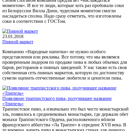
Своим слоганом компания предлагает «наслаждаться
моментом». И все те люди, которые хоть раз пробовали соки
из Белоруссии Вилла Дини, чудесным моментом смогли
насладиться сполна. Надо сразу отметить, что изготовлены
соки в соответствии с ГОСТом.
23.01.2018
Пивной маркет
Компанию «Народные напитки» не нужно особого
представления или рекламы. Все потому, что мы являемся
проверенным лидером по продаже пива в любых объемах для
баров, ресторанов и пивных заведений. У нас также есть своя
собственная сеть пивных маркетов, которую по достоинству
сумели оценить отечественные любители и ценители пива.
Появляние траппистского пива, получившее название
«Трипель»
Траппистское пиво, а изначально это был чисто монастырский
эль, появилось в средневековых монастырях, где держали обет
монахи Траппистского Ордена, расположенного вблизи
французского аббатства «Ла Траппе» в середине XVII века. В
те времена, варить пиво в монастырских стенах для личного