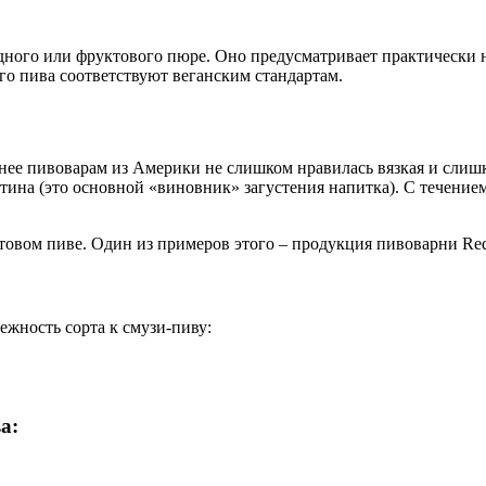
дного или фруктового пюре. Оно предусматривает практически н
ого пива соответствуют веганским стандартам.
нее пивоварам из Америки не слишком нравилась вязкая и слишк
на (это основной «виновник» загустения напитка). С течением 
товом пиве. Один из примеров этого – продукция пивоварни Red
жность сорта к смузи-пиву:
а: