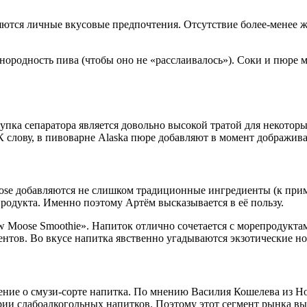
ются личные вкусовые предпочтения. Отсутствие более-менее ж
нородность пива (чтобы оно не «расслаивалось»). Соки и пюре м
упка сепаратора является довольно высокой тратой для некотор
К слову, в пивоварне Alaska пюре добавляют в момент дображива
se добавляются не слишком традиционные ингредиенты (к приме
родукта. Именно поэтому Артём высказывается в её пользу.
 Moose Smoothie». Напиток отлично сочетается с морепродуктам
нтов. Во вкусе напитка явственно угадываются экзотические но
ние о смузи-сорте напитка. По мнению Василия Кошелева из Hop
рии слабоалкогольных напитков. Поэтому этот сегмент рынка в