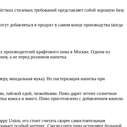
ёстких стилевых требований представляет собой хорошую базу
огут добавляться в продукт в самом конце производства (когда
ых производителей крафтового пива в Москве. Одним из
ния, а не перед розливом напитка.
ру, миндальная мука). Но пастеризация напитка при
и, тайской едой, чизкейками. Пиво дарит летнее солнечное
тки кокоса и манго. Пиво приготовлено с добавлением ванили.
py Union, его стоит считать скорее самостоятельным
ызывает особый интерес. Смузи-сорта пива оставляют большой