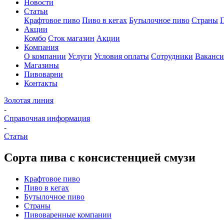
Новости
Статьи
Крафтовое пиво
Пиво в кегах
Бутылочное пиво
Страны
Акции
Комбо
Сток магазин
Акции
Компания
О компании
Услуги
Условия оплаты
Сотрудники
Ваканс
Магазины
Пивоварни
Контакты
Золотая линия
-
Справочная информация
-
Статьи
Сорта пива с консистенцией смузи
Крафтовое пиво
Пиво в кегах
Бутылочное пиво
Страны
Пивоваренные компании