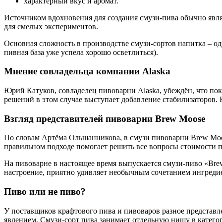
характерный вкус и аромат.
Источником вдохновения для создания смузи-пива обычно явля
для смелых экспериментов.
Основная сложность в производстве смузи-сортов напитка – од
пивная база уже успела хорошо осветлиться).
Мнение совладельца компании Alaska
Юрий Катуков, совладелец пивоварни Alaska, убеждён, что пок
решений в этом случае выступает добавление стабилизаторов. 
Взгляд представителей пивоварни Brew Moose
По словам Артёма Ольшанникова, в смузи пивоварни Brew Moo
правильном подходе помогает решить все вопросы стоимости п
На пивоварне в настоящее время выпускается смузи-пиво «Brew
настроение, приятно удивляет необычным сочетанием ингредие
Пиво или не пиво?
У поставщиков крафтового пива и пивоваров разное представле
явлением. Смузи-сорт пива занимает отдельную нишу в катего