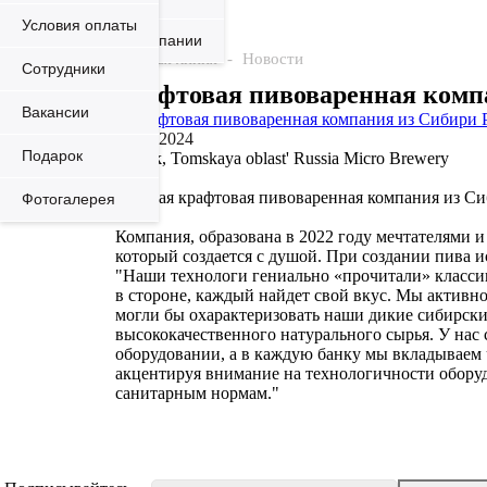
Контакты
Условия оплаты
Пивоваренные компании
Золотая линия
-
Новости
Сотрудники
крафтовая пивоваренная ком
Вакансии
03.04.2024
Подарок
Tomsk, Tomskaya oblast' Russia Micro Brewery
Частная крафтовая пивоваренная компания из 
Фотогалерея
Компания, образована в 2022 году мечтателями и 
который создается с душой. При создании пива и
"Наши технологи гениально «прочитали» классик
в стороне, каждый найдет свой вкус. Мы активн
могли бы охарактеризовать наши дикие сибирски
высококачественного натурального сырья. У нас
оборудовании, а в каждую банку мы вкладываем 
акцентируя внимание на технологичности оборуд
санитарным нормам."