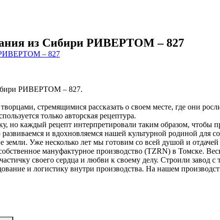
пания из Сибири РИВЕРТОМ – 827
Сибири РИВЕРТОМ – 827.
творцами, стремящимися рассказать о своем месте, где они росл
спользуется только авторская рецептура.
у, но каждый рецепт интерпретировали таким образом, чтобы п
о развиваемся и вдохновляемся нашей культурной родиной для с
е земли. Уже несколько лет мы готовим со всей душой и отдачей
 собственное мануфактурное производство (TZRN) в Томске. Вес
частичку своего сердца и любви к своему делу. Строили завод 
ование и логистику внутри производства. На нашем производств