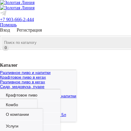
+7 903-666-2-444
Помощь
Вход
Регистрация
0
Каталог
Разливное пиво и напитки
Новости
Крафтовое пиво в кегах
Разливное пиво в кегах
Статьи
Сидр, медовуха, пуаре
Безалкогольная продукция
Акции
Крафтовое пиво
Бутылочное и баночное пиво и напитки
Крафтовое пиво
Компания
Комбо
Традиционное пиво
Пиво в кегах
Сидр, медовуха, пуаре
Магазины
О компании
Подарочные наборы и бочонки 5л
Сток магазин
Бутылочное пиво
Безалкогольная продукция
Пивоварни
Услуги
Акции
Страны