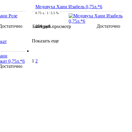
Медовуха Хани Изабель 0,75л.*6
0.75 л.
1
5.5 %
Достаточно
Достаточно
256 руб.
Быстрый просмотр
Показать еще
кат
1
2
Достаточно