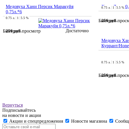
Медовуха Хани Персик Маракуйя
Хани Люкс 0,
0.75 л.
1
5.5 %
0,75л.*6
0.75 л.
1
5.5 %
256 руб.
Быстрый прос
Достаточно
256 руб.
Быстрый просмотр
Медовуха Хан
Куррант/Honey
0.75 л.
1
5.5 %
256 руб.
Быстрый прос
Вернуться
Подписывайтесь
на новости и акции
Акции и спецпредложения
Новости магазина
Сообще