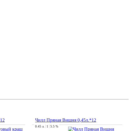
*12
Чилл Пряная Вишня 0,45л.*12
0.45 л.
1
5.5 %