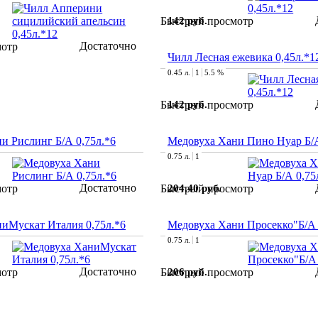
142 руб.
Быстрый просмотр
Достаточно
мотр
Чилл Лесная ежевика 0,45л.*1
0.45 л.
1
5.5 %
142 руб.
Быстрый просмотр
и Рислинг Б/А 0,75л.*6
Медовуха Хани Пино Нуар Б/А
0.75 л.
1
Достаточно
204.40 руб.
мотр
Быстрый просмотр
иМускат Италия 0,75л.*6
Медовуха Хани Просекко"Б/А 
0.75 л.
1
Достаточно
206 руб.
мотр
Быстрый просмотр