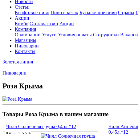
Новости
Статьи
Крафтовое пиво
Пиво в кегах
Бутылочное пиво
Страны
Акции
Комбо
Сток магазин
Акции
Компания
О компании
Услуги
Условия оплаты
Сотрудники
Ваканс
Магазины
Пивоварни
Контакты
Золотая линия
-
Пивоварни
Роза Крыма
Товары Роза Крыма в нашем магазине
Чилл Солнечная груша 0,45л.*12
Чилл Аппери
0,45л.*12
0.45 л.
1
5.5 %