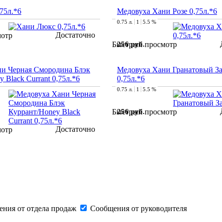
75л.*6
Медовуха Хани Розе 0,75л.*6
0.75 л.
1
5.5 %
Достаточно
мотр
256 руб.
Быстрый просмотр
и Черная Смородина Блэк
Медовуха Хани Гранатовый За
 Black Currant 0,75л.*6
0,75л.*6
0.75 л.
1
5.5 %
256 руб.
Быстрый просмотр
Достаточно
мотр
ния от отдела продаж
Сообщения от руководителя