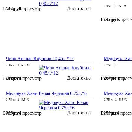
0.45 л.
1
5.5 %
Достаточно
142 руб.
Быстрый просмотр
142 руб.
Быстрый прос
Чилл Ананас Клубника 0,45л.*12
Медовуха Хан
0.45 л.
1
5.5 %
0.75 л.
1
Достаточно
142 руб.
204.40 руб.
Быстрый просмотр
Быстрый прос
Медовуха Хани Белая Черешня 0,75л.*6
Медовуха Хан
0.75 л.
1
5.5 %
0.75 л.
1
5.5 %
Достаточно
256 руб.
256 руб.
Быстрый просмотр
Быстрый прос