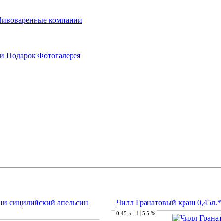
Пивоваренные компании
ии
Подарок
Фотогалерея
ни сицилийский апельсин
Чилл Гранатовый краш 0,45л.
0.45 л.
1
5.5 %