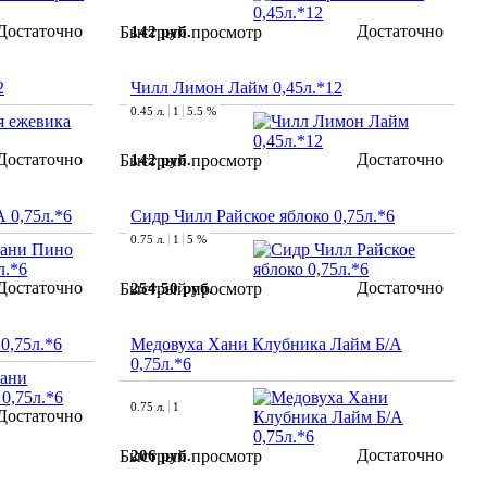
Достаточно
Достаточно
142 руб.
Быстрый просмотр
2
Чилл Лимон Лайм 0,45л.*12
0.45 л.
1
5.5 %
Достаточно
Достаточно
142 руб.
Быстрый просмотр
 0,75л.*6
Сидр Чилл Райское яблоко 0,75л.*6
0.75 л.
1
5 %
Достаточно
Достаточно
254.50 руб.
Быстрый просмотр
0,75л.*6
Медовуха Хани Клубника Лайм Б/А
0,75л.*6
0.75 л.
1
Достаточно
Достаточно
206 руб.
Быстрый просмотр